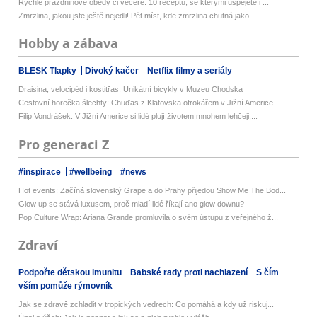
Rychlé prázdninové obědy či večeře: 10 receptů, se kterými uspějete i ...
Zmrzlina, jakou jste ještě nejedli! Pět míst, kde zmrzlina chutná jako...
Hobby a zábava
BLESK Tlapky
Divoký kačer
Netflix filmy a seriály
Draisina, velocipéd i kostitřas: Unikátní bicykly v Muzeu Chodska
Cestovní horečka šlechty: Chuďas z Klatovska otrokářem v Jižní Americe
Filip Vondrášek: V Jižní Americe si lidé plují životem mnohem lehčeji,...
Pro generaci Z
#inspirace
#wellbeing
#news
Hot events: Začíná slovenský Grape a do Prahy přijedou Show Me The Bod...
Glow up se stává luxusem, proč mladí lidé říkají ano glow downu?
Pop Culture Wrap: Ariana Grande promluvila o svém ústupu z veřejného ž...
Zdraví
Podpořte dětskou imunitu
Babské rady proti nachlazení
S čím
vším pomůže rýmovník
Jak se zdravě zchladit v tropických vedrech: Co pomáhá a kdy už riskuj...