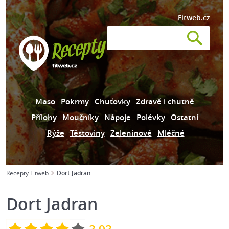
Fitweb.cz
Maso
Pokrmy
Chuťovky
Zdravě i chutně
Přílohy
Moučníky
Nápoje
Polévky
Ostatní
Rýže
Těstoviny
Zeleninové
Mléčné
Recepty Fitweb
Dort Jadran
Dort Jadran