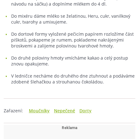
návodu na sáčku) a doplníme mlékem do 4 dl.
Do mixéru dáme mléko se želatinou, Heru, cukr, vanilkový
cukr, tvarohy a umixujeme.
Do dortové formy vyložené pečicím papírem rozložíme část
piškotů, pokapeme je rumem, poklademe nakrájenými
broskvemi a zalijeme polovinou tvarohové hmoty.
Do druhé poloviny hmoty vmícháme kakao a celý postup
znovu opakujeme.
V ledničce necháme do druhého dne ztuhnout a podáváme
zdobené šlehačkou a strouhanou čokoládou.
Zařazení:
Moučníky
Nepečené
Dorty