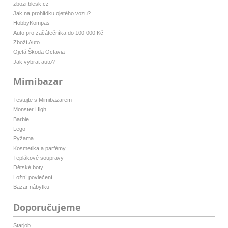
zbozi.blesk.cz
Jak na prohlídku ojetého vozu?
HobbyKompas
Auto pro začátečníka do 100 000 Kč
Zboží Auto
Ojetá Škoda Octavia
Jak vybrat auto?
Mimibazar
Testujte s Mimibazarem
Monster High
Barbie
Lego
Pyžama
Kosmetika a parfémy
Teplákové soupravy
Dětské boty
Ložní povlečení
Bazar nábytku
Doporučujeme
Starjob