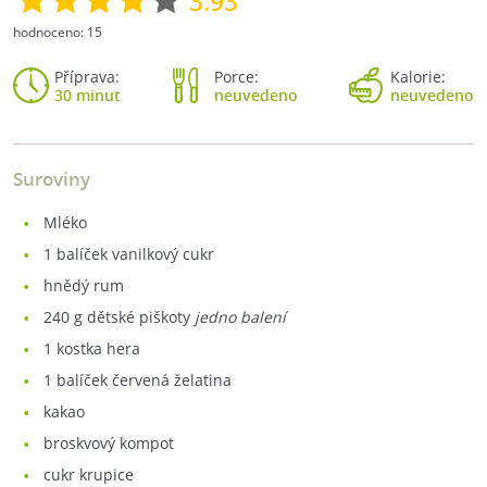
3.93
hodnoceno:
15
Příprava:
Porce:
Kalorie:
30 minut
neuvedeno
neuvedeno
Suroviny
mléko
1
balíček vanilkový cukr
hnědý rum
240
g dětské piškoty
jedno balení
1
kostka hera
1
balíček červená želatina
kakao
broskvový kompot
cukr krupice