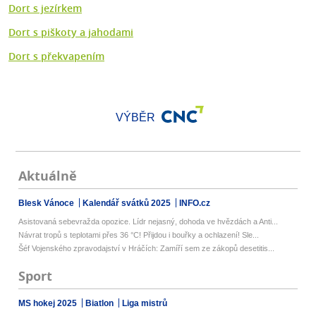
Dort s jezírkem
Dort s piškoty a jahodami
Dort s překvapením
VÝBĚR
Aktuálně
Blesk Vánoce
Kalendář svátků 2025
INFO.cz
Asistovaná sebevražda opozice. Lídr nejasný, dohoda ve hvězdách a Anti...
Návrat tropů s teplotami přes 36 °C! Přijdou i bouřky a ochlazení! Sle...
Šéf Vojenského zpravodajství v Hráčích: Zamíří sem ze zákopů desetitis...
Sport
MS hokej 2025
Biatlon
Liga mistrů