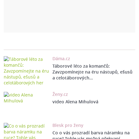
Dáma.cz
Táborové léto za komančů:
Zavzpomínejte na éru nástupů, ešusů
a celotáborových…
Ženy.cz
video Alena Mihulová
Blesk pro ženy
Co o vás prozradí barva náramku na
ruce? Tohle vás možná překvapí