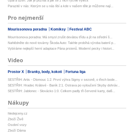
Úpal a úžeh: Jak je poznat a jak se z nich rychle vyléčit
Parazité v nás: Kterým se u nás líbí a kde v našem těle je můžeme nají...
Pro nejmenší
Mourissonova poradna
Komiksy
Festival ABC
Mourrisonova poradna: Má smysl zrušit devátou třídu a jít na střední š...
Nahlédněte do nové továrny Škoda Auto: Takhle probíhá výroba baterií p...
Vybíráme nejlepší herní adaptace Pána prstenů. Moderní pecky i histori...
Video
Prostor X
Branky, body, kokoti
Fortuna liga
SESTŘIH: Artis - Olomouc 1:2. První výhra Sigmy v sezoně, o třech bode...
SESTŘIH: Hradec Králové - Baník 2:1. Ostrava po vyloučení Skyby dohráv...
SESTŘIH: Jablonec - Slovácko 1:0. Celkem padly tři červené karty, dalš...
Nákupy
hledejceny.cz
Zboží Živě
Osobní vozy
Zboží Dáma