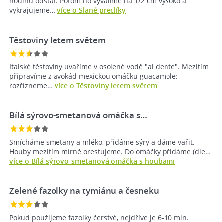
hodinu odstát. Potom ho vyválíme na 1/2 cm vysoko a
vykrajujeme…
více o Slané preclíky
Těstoviny letem světem
Italské těstoviny uvaříme v osolené vodě "al dente". Mezitím
připravíme z avokád mexickou omáčku guacamole:
rozřízneme…
více o Těstoviny letem světem
Bílá sýrovo-smetanová omáčka s…
Smícháme smetany a mléko, přidáme sýry a dáme vařit.
Houby mezitím mírně orestujeme. Do omáčky přidáme (dle…
více o Bílá sýrovo-smetanová omáčka s houbami
Zelené fazolky na tymiánu a česneku
Pokud použijeme fazolky čerstvé, nejdříve je 6-10 min.