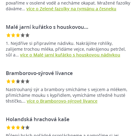
povaříme v osolené vodě a necháme okapat. Mražené fazolky
dáváme…
více o Zelené fazolky na tymiánu a česneku
Malé jarní kuřátko s houskovou…
1. Nejdříve si připravíme nádivku. Nakrájíme rohlíky,
zalijeme trochou mléka, přidáme vejce, nakrájenou petržel,
sůl a…
více o Malé jarní kuřátko s houskovou nádivkou
Bramborovo-sýrové lívance
Nastrouhaný sýr a brambory smícháme s vejcem a mlékem,
přimícháme mouku s kypřidlem, vymícháme středně husté
těstíčko,…
více o Bramborovo-sýrové lívance
Holandská hrachová kaše
Půlený hrách pořádně propláchneme a namočíme si jej