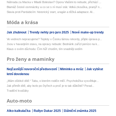
Náhrada za Macka v Mladé Boleslavi? Opora Vlašimi to nebude, přichází ...
Blamáž české osmnáctky a co se s ní musí stát. Velká zkouška, pranýř n...
Slavia proti Pardubicím: historický start, uragán a těžká adaptace. Al...
Móda a krása
Jak zhubnout
Trendy nehty pro jaro 2025
Nové make-up trendy
Ve vedrech nepracujeme? Teploty v Česku lámou rekordy, přijde úprava p...
Jsou v havarijním stavu, na opravy nebude: Bednárik zařízl peníze na k...
Klaus o svém důchodu: Čím hůř chodím, tím snadněji sedím
Pro ženy a maminky
Nejčastější novoroční předsevzetí
Miminko a mráz
Jak vybírat
letní dovolenou
„Mám ošklivé dítě.“ Tabu, o kterém rodiče mlčí. Psycholožka vysvětluje...
Jak přimět dítě, aby lezlo po čtyřech a proč je to tak důležité? Porad...
Tradiční kvašáky
Auto-moto
Alko-kalkulačka
Rallye Dakar 2025
Dálniční známka 2025