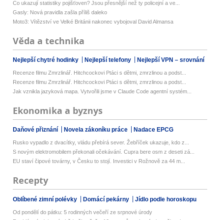
Co ukazují statistiky pojišťoven? Jsou přesnější než ty policejní a ve...
Gasly: Nová pravidla zašla příliš daleko
Moto3: Vítězství ve Velké Británii nakonec vybojoval David Almansa
Věda a technika
Nejlepší chytré hodinky
Nejlepší telefony
Nejlepší VPN – srovnání
Recenze filmu Zmrzlinář. Hitchcockovi Ptáci s dětmi, zmrzlinou a podst...
Recenze filmu Zmrzlinář. Hitchcockovi Ptáci s dětmi, zmrzlinou a podst...
Jak vznikla jazyková mapa. Vytvořili jsme v Claude Code agentní systém...
Ekonomika a byznys
Daňové přiznání
Novela zákoníku práce
Nadace EPCG
Rusko vypadlo z dvacítky, vládu přebírá sever. Žebříček ukazuje, kdo z...
S novým elektromobilem překonali očekávání. Cupra bere osm z deseti zá...
EU staví čipové továrny, v Česku to stojí. Investici v Rožnově za 44 m...
Recepty
Oblíbené zimní polévky
Domácí pekárny
Jídlo podle horoskopu
Od pondělí do pátku: 5 rodinných večeří ze srpnové úrody