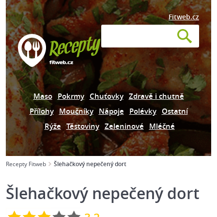
Fitweb.cz
Maso
Pokrmy
Chuťovky
Zdravě i chutně
Přílohy
Moučníky
Nápoje
Polévky
Ostatní
Rýže
Těstoviny
Zeleninové
Mléčné
Recepty Fitweb
Šlehačkový nepečený dort
Šlehačkový nepečený dort