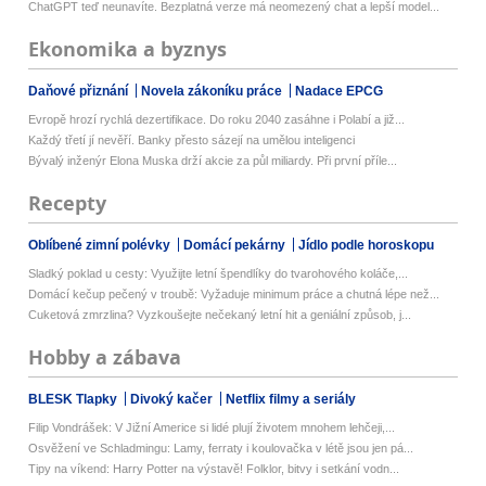
ChatGPT teď neunavíte. Bezplatná verze má neomezený chat a lepší model...
Ekonomika a byznys
Daňové přiznání
Novela zákoníku práce
Nadace EPCG
Evropě hrozí rychlá dezertifikace. Do roku 2040 zasáhne i Polabí a již...
Každý třetí jí nevěří. Banky přesto sázejí na umělou inteligenci
Bývalý inženýr Elona Muska drží akcie za půl miliardy. Při první příle...
Recepty
Oblíbené zimní polévky
Domácí pekárny
Jídlo podle horoskopu
Sladký poklad u cesty: Využijte letní špendlíky do tvarohového koláče,...
Domácí kečup pečený v troubě: Vyžaduje minimum práce a chutná lépe než...
Cuketová zmrzlina? Vyzkoušejte nečekaný letní hit a geniální způsob, j...
Hobby a zábava
BLESK Tlapky
Divoký kačer
Netflix filmy a seriály
Filip Vondrášek: V Jižní Americe si lidé plují životem mnohem lehčeji,...
Osvěžení ve Schladmingu: Lamy, ferraty i koulovačka v létě jsou jen pá...
Tipy na víkend: Harry Potter na výstavě! Folklor, bitvy i setkání vodn...