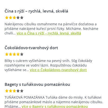
Čína s rýží – rychlá, levná, skvělá
Nakrájenou cibulku osmahneme na pánvičce dozlatova a
přidáme nakrájené kuřecí prsní řízky. Mícháme. Necháme
chvíli…
více o Čína s rýží – rychlá, levná, skvělá
Čokoládovo-tvarohový dort
Bílky s cukrem vyšleháme na pevný sníh. 50g čokolády
rozehřejeme ve vodní lázni. Rozpuštěnou čokoládu
vyšleháme se…
více o Čokoládovo-tvarohový dort
Bagety s tuňákovou pomazánkou
TUŇÁKOVÁ POMAZÁNKA Tuňáka dáme do misky. K tuňákovi
přidáme pomazánkové máslo a nájemno nakrájenou cibulku.
Přidáme…
více o Bagety s tuňákovou pomazánkou