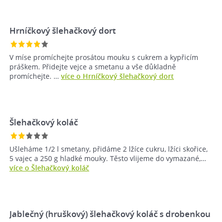
Hrníčkový šlehačkový dort
V míse promíchejte prosátou mouku s cukrem a kypřicím
práškem. Přidejte vejce a smetanu a vše důkladně
promíchejte. …
více o Hrníčkový šlehačkový dort
Šlehačkový koláč
Ušleháme 1/2 l smetany, přidáme 2 lžíce cukru, lžíci skořice,
5 vajec a 250 g hladké mouky. Těsto vlijeme do vymazané,…
více o Šlehačkový koláč
Jablečný (hruškový) šlehačkový koláč s drobenkou