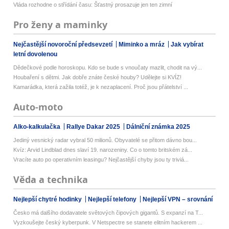
Vláda rozhodne o střídání času: Šťastný prosazuje jen ten zimní
Pro ženy a maminky
Nejčastější novoroční předsevzetí
Miminko a mráz
Jak vybírat
letní dovolenou
Dědečkové podle horoskopu. Kdo se bude s vnoučaty mazlit, chodit na vý...
Houbaření s dětmi. Jak dobře znáte české houby? Udělejte si KVÍZ!
Kamarádka, která zažila totéž, je k nezaplacení. Proč jsou přátelství ...
Auto-moto
Alko-kalkulačka
Rallye Dakar 2025
Dálniční známka 2025
Jediný vesnický radar vybral 50 milionů. Obyvatelé se přitom dávno bou...
Kvíz: Arvid Lindblad dnes slaví 19. narozeniny. Co o tomto britském zá...
Vracíte auto po operativním leasingu? Nejčastější chyby jsou ty triviá...
Věda a technika
Nejlepší chytré hodinky
Nejlepší telefony
Nejlepší VPN – srovnání
Česko má dalšího dodavatele světových čipových gigantů. S expanzí na T...
Vyzkoušejte český kyberpunk. V Netspectre se stanete elitním hackerem ...