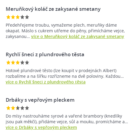
Meruňkový koláč ze zakysané smetany
Předehřejeme troubu, vymažeme plech, meruňky dáme
okapat. Máslo s cukrem utřeme do pěny, přimícháme vejce,
zakysanou…
více o Meruňkový koláč ze zakysané smetany
Rychlí šneci z plundrového těsta
Hotové plundrové těsto (lze koupit v prodejnách Albert)
rozbalíme a na šířku rozřízneme na dvě poloviny. Každou…
více o Rychlí šneci z plundrového těsta
Drbáky s vepřovým pleckem
Do mísy nastrouháme syrové a vařené brambory (knedlíky
jsou pak měkčí), přidáme vejce, sůl a mouku, promícháme a…
více o Drbáky s vepřovým pleckem