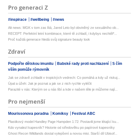
Pro generaci Z
#inspirace
#wellbeing
#news
Alt news: MGK v tom zas lítá, Jared Leto byl obviněný ze sexuálního ob...
RECEPT: Perfektní letní kombinace, které tě zchladí, i kdybys nechtěl*...
Proč každá generace hledá svůj signature beauty look
Zdraví
Podpořte dětskou imunitu
Babské rady proti nachlazení
S čím
vším pomůže rýmovník
Jak se zdravě zchladit v tropických vedrech: Co pomáhá a kdy už riskuj...
Úpal a úžeh: Jak je poznat a jak se z nich rychle vyléčit
Parazité v nás: Kterým se u nás líbí a kde v našem těle je můžeme nají...
Pro nejmenší
Mourissonova poradna
Komiksy
Festival ABC
Plastikový model Handley Page Hampden 1:72: Postavili jsme létající ku...
Kdo vynalezl kapesník? Historie od středověku po papírové kapesníky
Ghost Recon Wildlands dostal vylepšení a novou misi. Starší díl Ubisof...