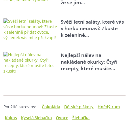
že se jim…
Svěží letní saláty, které vás
v horku neunaví: Zkuste
k zelenině…
Nejlepší nálev na
nakládané okurky: Čtyři
recepty, které musíte…
Použité suroviny:
Čokoláda
Dětské piškoty
Hnědý rum
Kokos
Kyselá šlehačka
Ovoce
Šlehačka