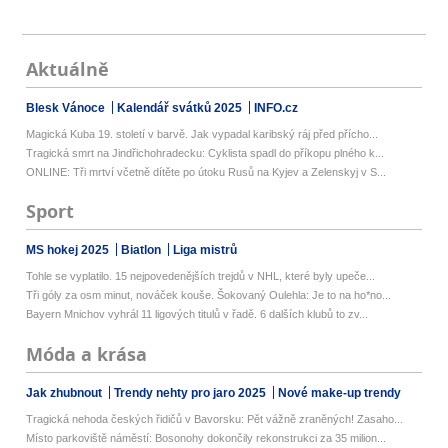
Aktuálně
Blesk Vánoce
Kalendář svátků 2025
INFO.cz
Magická Kuba 19. století v barvě. Jak vypadal karibský ráj před přícho...
Tragická smrt na Jindřichohradecku: Cyklista spadl do příkopu plného k...
ONLINE: Tři mrtví včetně dítěte po útoku Rusů na Kyjev a Zelenskyj v S...
Sport
MS hokej 2025
Biatlon
Liga mistrů
Tohle se vyplatilo. 15 nejpovedenějších trejdů v NHL, které byly upeče...
Tři góly za osm minut, nováček kouše. Šokovaný Oulehla: Je to na ho*no...
Bayern Mnichov vyhrál 11 ligových titulů v řadě. 6 dalších klubů to zv...
Móda a krása
Jak zhubnout
Trendy nehty pro jaro 2025
Nové make-up trendy
Tragická nehoda českých řidičů v Bavorsku: Pět vážně zraněných! Zasaho...
Místo parkoviště náměstí: Bosonohy dokončily rekonstrukci za 35 milion...