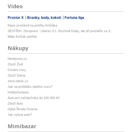
Video
Prostor X
Branky, body, kokoti
Fortuna liga
Klaus promluvil na pohřbu Knížáka
SESTŘIH: Zbrojovka - Liberec 0:1. Rozhodl Dulay, ale při premiéře za S...
Milan Knížák pohřeb
Nákupy
hledejceny.cz
Zboží Živě
Osobní vozy
Zboží Dáma
zbozi.blesk.cz
Jak na prohlídku ojetého vozu?
HobbyKompas
Auto pro začátečníka do 100 000 Kč
Zboží Auto
Ojetá Škoda Octavia
Jak vybrat auto?
Mimibazar