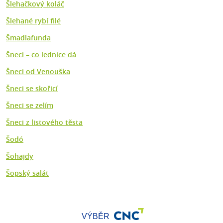
Šlehačkový koláč
Šlehané rybí filé
Šmadlafunda
Šneci – co lednice dá
Šneci od Venouška
Šneci se skořicí
Šneci se zelím
Šneci z listového těsta
Šodó
Šohajdy
Šopský salát
VÝBĚR