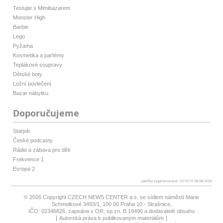
Testujte s Mimibazarem
Monster High
Barbie
Lego
Pyžama
Kosmetika a parfémy
Teplákové soupravy
Dětské boty
Ložní povlečení
Bazar nábytku
Doporučujeme
Starjob
České podcasty
Rádio a zábava pro děti
Frekvence 1
Evropa 2
patička vygenerovaná: 10:10:15 08.08.2026
© 2026 Copyright
CZECH NEWS CENTER a.s.
se sídlem náměstí Marie
Schmolkové 3493/1, 100 00 Praha 10 - Strašnice,
IČO: 02346826, zapsána v OR, sp.zn. B 19490 a dodavatelé obsahu
Autorská práva k publikovaným materiálům