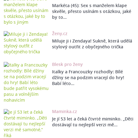
Markéta (45): Sex s manželem klape
skvěle, přesto usínám s otázkou, jaké
by to…
Ženy.cz
Miluje ji i Zendaya! Sukně, která udělá
stylový outfit z obyčejného trička
Blesk pro ženy
Italky a Francouzky rozhodly: Bílé
džíny se na podzim vracejí do hry!
Babí léto…
Maminka.cz
Je jí 53 let a čeká čtvrté miminko. „Děti
dostávají tu nejlepší verzi mě…