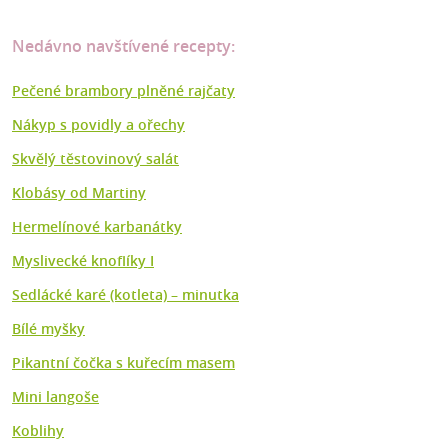
Nedávno navštívené recepty:
Pečené brambory plněné rajčaty
Nákyp s povidly a ořechy
Skvělý těstovinový salát
Klobásy od Martiny
Hermelínové karbanátky
Myslivecké knoflíky I
Sedlácké karé (kotleta) – minutka
Bílé myšky
Pikantní čočka s kuřecím masem
Mini langoše
Koblihy