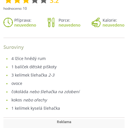
3.2
hodnoceno:
10
Příprava:
Porce:
Kalorie:
neuvedeno
neuvedeno
neuvedeno
Suroviny
4
lžíce hnědý rum
1
balíček dětské piškoty
3
kelímek šlehačka
2-3
ovoce
čokoláda
nebo šlehačka na zdobení
kokos
nebo ořechy
1
kelímek kyselá šlehačka