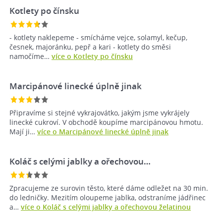
Kotlety po čínsku
- kotlety naklepeme - smícháme vejce, solamyl, kečup,
česnek, majoránku, pepř a kari - kotlety do směsi
namočíme…
více o Kotlety po čínsku
Marcipánové linecké úplně jinak
Připravíme si stejné vykrajovátko, jakým jsme vykrájely
linecké cukroví. V obchodě koupíme marcipánovou hmotu.
Mají ji…
více o Marcipánové linecké úplně jinak
Koláč s celými jablky a ořechovou…
Zpracujeme ze surovin těsto, které dáme odležet na 30 min.
do ledničky. Mezitím oloupeme jablka, odstraníme jádřinec
a…
více o Koláč s celými jablky a ořechovou želatinou