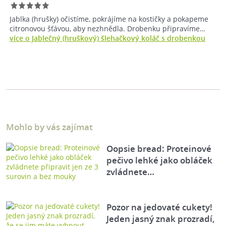
Jablka (hrušky) očistíme, pokrájíme na kostičky a pokapeme
citronovou šťávou, aby nezhnědla. Drobenku připravíme…
více o Jablečný (hruškový) šlehačkový koláč s drobenkou
Mohlo by vás zajímat
Oopsie bread: Proteinové
pečivo lehké jako obláček
zvládnete…
Pozor na jedovaté cukety!
Jeden jasný znak prozradí,