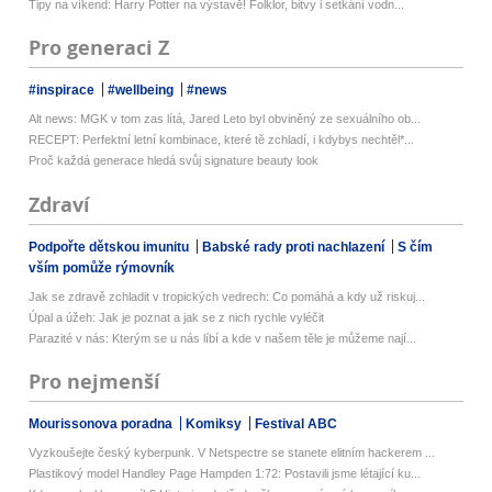
Tipy na víkend: Harry Potter na výstavě! Folklor, bitvy i setkání vodn...
Pro generaci Z
#inspirace
#wellbeing
#news
Alt news: MGK v tom zas lítá, Jared Leto byl obviněný ze sexuálního ob...
RECEPT: Perfektní letní kombinace, které tě zchladí, i kdybys nechtěl*...
Proč každá generace hledá svůj signature beauty look
Zdraví
Podpořte dětskou imunitu
Babské rady proti nachlazení
S čím
vším pomůže rýmovník
Jak se zdravě zchladit v tropických vedrech: Co pomáhá a kdy už riskuj...
Úpal a úžeh: Jak je poznat a jak se z nich rychle vyléčit
Parazité v nás: Kterým se u nás líbí a kde v našem těle je můžeme nají...
Pro nejmenší
Mourissonova poradna
Komiksy
Festival ABC
Vyzkoušejte český kyberpunk. V Netspectre se stanete elitním hackerem ...
Plastikový model Handley Page Hampden 1:72: Postavili jsme létající ku...