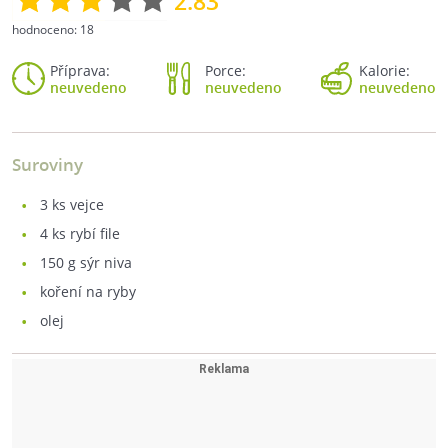
2.83
hodnoceno:
18
Příprava:
Porce:
Kalorie:
neuvedeno
neuvedeno
neuvedeno
Suroviny
3
ks vejce
4
ks rybí file
150
g sýr niva
koření na ryby
olej