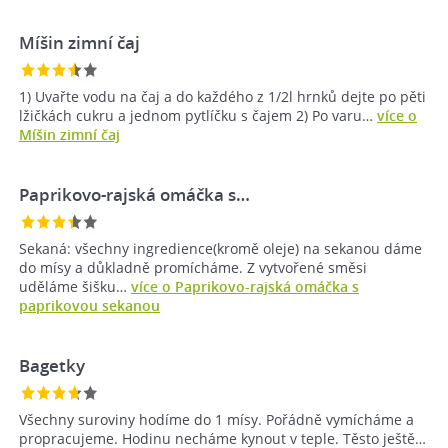
Míšin zimní čaj
1) Uvařte vodu na čaj a do každého z 1/2l hrnků dejte po pěti
lžičkách cukru a jednom pytlíčku s čajem 2) Po varu…
více o
Míšin zimní čaj
Paprikovo-rajská omáčka s…
Sekaná: všechny ingredience(kromě oleje) na sekanou dáme
do mísy a důkladně promícháme. Z vytvořené směsi
uděláme šišku…
více o Paprikovo-rajská omáčka s
paprikovou sekanou
Bagetky
Všechny suroviny hodíme do 1 mísy. Pořádně vymícháme a
propracujeme. Hodinu necháme kynout v teple. Těsto ještě…