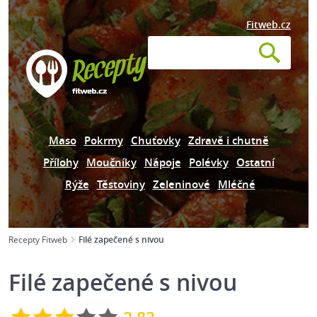
Fitweb.cz
Maso
Pokrmy
Chuťovky
Zdravě i chutně
Přílohy
Moučníky
Nápoje
Polévky
Ostatní
Rýže
Těstoviny
Zeleninové
Mléčné
Recepty Fitweb
Filé zapečené s nivou
Filé zapečené s nivou