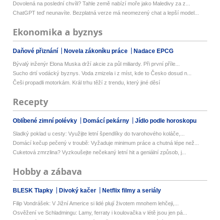
Dovolená na poslední chvíli? Tahle země nabízí moře jako Maledivy za z...
ChatGPT teď neunavíte. Bezplatná verze má neomezený chat a lepší model...
Ekonomika a byznys
Daňové přiznání
Novela zákoníku práce
Nadace EPCG
Bývalý inženýr Elona Muska drží akcie za půl miliardy. Při první příle...
Sucho drtí vodácký byznys. Voda zmizela i z míst, kde to Česko dosud n...
Češi propadli motorkám. Král trhu těží z trendu, který jiné děsí
Recepty
Oblíbené zimní polévky
Domácí pekárny
Jídlo podle horoskopu
Sladký poklad u cesty: Využijte letní špendlíky do tvarohového koláče,...
Domácí kečup pečený v troubě: Vyžaduje minimum práce a chutná lépe než...
Cuketová zmrzlina? Vyzkoušejte nečekaný letní hit a geniální způsob, j...
Hobby a zábava
BLESK Tlapky
Divoký kačer
Netflix filmy a seriály
Filip Vondrášek: V Jižní Americe si lidé plují životem mnohem lehčeji,...
Osvěžení ve Schladmingu: Lamy, ferraty i koulovačka v létě jsou jen pá...