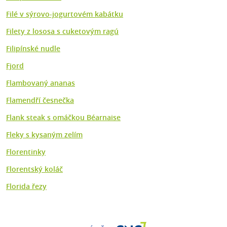
Filé v sýrovo-jogurtovém kabátku
Filety z lososa s cuketovým ragú
Filipínské nudle
Fjord
Flambovaný ananas
Flamendří česnečka
Flank steak s omáčkou Béarnaise
Fleky s kysaným zelím
Florentinky
Florentský koláč
Florida řezy