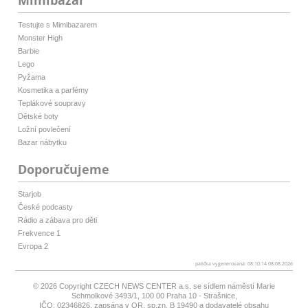
Mimibazar
Testujte s Mimibazarem
Monster High
Barbie
Lego
Pyžama
Kosmetika a parfémy
Teplákové soupravy
Dětské boty
Ložní povlečení
Bazar nábytku
Doporučujeme
Starjob
České podcasty
Rádio a zábava pro děti
Frekvence 1
Evropa 2
patička vygenerovaná: 08:10:14 08.08.2026
© 2026 Copyright
CZECH NEWS CENTER a.s.
se sídlem náměstí Marie
Schmolkové 3493/1, 100 00 Praha 10 - Strašnice,
IČO: 02346826, zapsána v OR, sp.zn. B 19490 a dodavatelé obsahu