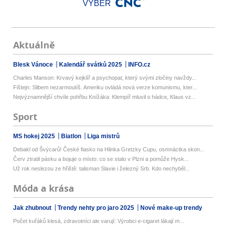
VÝBĚR
Aktuálně
Blesk Vánoce
Kalendář svátků 2025
INFO.cz
Charles Manson: Krvavý kejklíř a psychopat, který svými zločiny navždy...
Fištejn: Slibem nezarmoutíš. Ameriku ovládá nová verze komunismu, kter...
Nejvýznamnější chvíle pohřbu Knížáka: Klempíř mluvil o hádce, Klaus vz...
Sport
MS hokej 2025
Biatlon
Liga mistrů
Debakl od Švýcarů! České fiasko na Hlinka Gretzky Cupu, osmnáctka skon...
Červ ztratil pásku a bojuje o místo: co se stalo v Plzni a pomůže Hysk...
Už rok neslezou ze hřiště: talisman Slavie i železný Srb. Kdo nechyběl...
Móda a krása
Jak zhubnout
Trendy nehty pro jaro 2025
Nové make-up trendy
Počet kuřáků klesá, zdravotníci ale varují: Výrobci e-cigaret lákají m...