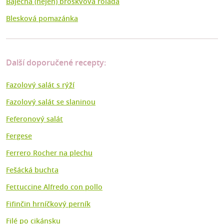
Báječná (nejen) broskvová roláda
Blesková pomazánka
Další doporučené recepty:
Fazolový salát s rýží
Fazolový salát se slaninou
Feferonový salát
Fergese
Ferrero Rocher na plechu
Fešácká buchta
Fettuccine Alfredo con pollo
Fifinčin hrníčkový perník
Filé po cikánsku