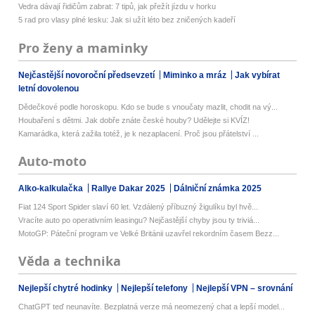
Vedra dávají řidičům zabrat: 7 tipů, jak přežít jízdu v horku
5 rad pro vlasy plné lesku: Jak si užít léto bez zničených kadeří
Pro ženy a maminky
Nejčastější novoroční předsevzetí
Miminko a mráz
Jak vybírat
letní dovolenou
Dědečkové podle horoskopu. Kdo se bude s vnoučaty mazlit, chodit na vý...
Houbaření s dětmi. Jak dobře znáte české houby? Udělejte si KVÍZ!
Kamarádka, která zažila totéž, je k nezaplacení. Proč jsou přátelství ...
Auto-moto
Alko-kalkulačka
Rallye Dakar 2025
Dálniční známka 2025
Fiat 124 Sport Spider slaví 60 let. Vzdálený příbuzný žigulíku byl hvě...
Vracíte auto po operativním leasingu? Nejčastější chyby jsou ty triviá...
MotoGP: Páteční program ve Velké Británii uzavřel rekordním časem Bezz...
Věda a technika
Nejlepší chytré hodinky
Nejlepší telefony
Nejlepší VPN – srovnání
ChatGPT teď neunavíte. Bezplatná verze má neomezený chat a lepší model...