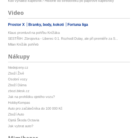
Kdo vynalezl kapesník? Historie od středověku po papírové kapesníky
Video
Prostor X
Branky, body, kokoti
Fortuna liga
Klaus promluvil na pohřbu Knížáka
SESTŘIH: Zbrojovka - Liberec 0:1. Rozhodl Dulay, ale při premiéře za S...
Milan Knížák pohřeb
Nákupy
hledejceny.cz
Zboží Živě
Osobní vozy
Zboží Dáma
zbozi.blesk.cz
Jak na prohlídku ojetého vozu?
HobbyKompas
Auto pro začátečníka do 100 000 Kč
Zboží Auto
Ojetá Škoda Octavia
Jak vybrat auto?