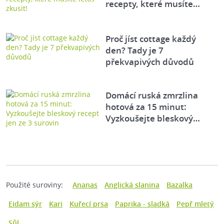
recepty, které musíte…
Proč jíst cottage každý
den? Tady je 7
překvapivých důvodů
Domácí ruská zmrzlina
hotová za 15 minut:
Vyzkoušejte bleskový…
Použité suroviny:
Ananas
Anglická slanina
Bazalka
Eidam sýr
Kari
Kuřecí prsa
Paprika - sladká
Pepř mletý
Sůl