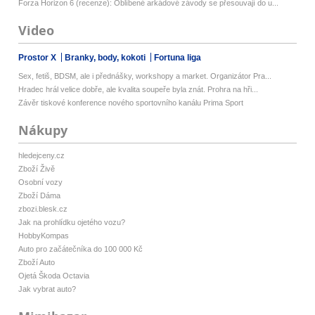
Forza Horizon 6 (recenze): Oblíbené arkádové závody se přesouvají do u...
Video
Prostor X
Branky, body, kokoti
Fortuna liga
Sex, fetiš, BDSM, ale i přednášky, workshopy a market. Organizátor Pra...
Hradec hrál velice dobře, ale kvalita soupeře byla znát. Prohra na hři...
Závěr tiskové konference nového sportovního kanálu Prima Sport
Nákupy
hledejceny.cz
Zboží Živě
Osobní vozy
Zboží Dáma
zbozi.blesk.cz
Jak na prohlídku ojetého vozu?
HobbyKompas
Auto pro začátečníka do 100 000 Kč
Zboží Auto
Ojetá Škoda Octavia
Jak vybrat auto?