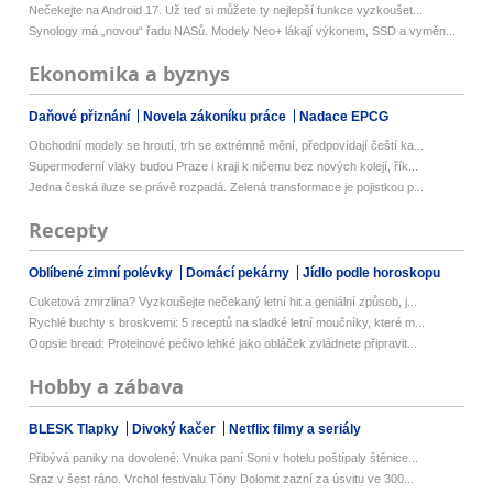
Nečekejte na Android 17. Už teď si můžete ty nejlepší funkce vyzkoušet...
Synology má „novou“ řadu NASů. Modely Neo+ lákají výkonem, SSD a vyměn...
Ekonomika a byznys
Daňové přiznání
Novela zákoníku práce
Nadace EPCG
Obchodní modely se hroutí, trh se extrémně mění, předpovídají čeští ka...
Supermoderní vlaky budou Praze i kraji k ničemu bez nových kolejí, řík...
Jedna česká iluze se právě rozpadá. Zelená transformace je pojistkou p...
Recepty
Oblíbené zimní polévky
Domácí pekárny
Jídlo podle horoskopu
Cuketová zmrzlina? Vyzkoušejte nečekaný letní hit a geniální způsob, j...
Rychlé buchty s broskvemi: 5 receptů na sladké letní moučníky, které m...
Oopsie bread: Proteinové pečivo lehké jako obláček zvládnete připravit...
Hobby a zábava
BLESK Tlapky
Divoký kačer
Netflix filmy a seriály
Přibývá paniky na dovolené: Vnuka paní Soni v hotelu poštípaly štěnice...
Sraz v šest ráno. Vrchol festivalu Tóny Dolomit zazní za úsvitu ve 300...