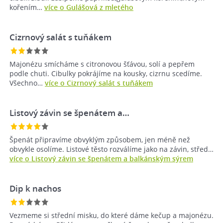
kořením…
více o Gulášová z mletého
Cizrnový salát s tuňákem
Majonézu smícháme s citronovou šťávou, solí a pepřem
podle chuti. Cibulky pokrájíme na kousky, cizrnu scedíme.
Všechno…
více o Cizrnový salát s tuňákem
Listový závin se špenátem a…
Špenát připravíme obvyklým způsobem, jen méně než
obvykle osolíme. Listové těsto rozválíme jako na závin, střed…
více o Listový závin se špenátem a balkánským sýrem
Dip k nachos
Vezmeme si střední misku, do které dáme kečup a majonézu.