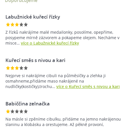
Doporučujeme
Labužnické kuřecí řízky
Z řízků nakrájíme malé medailonky, posolíme, opepříme,
posypeme mírně zázvorem a pokapeme olejem. Necháme v
misce…
více o Labužnické kuřecí řízky
Kuřecí směs s nivou a kari
Nejprve si nakrájíme cibuli na půlměsíčky a zlehka ji
osmahneme,přidáme maso nakrájené na
nudličky(kostičky),trochu…
více o Kuřecí směs s nivou a kari
Babiččina zelnačka
Na másle si zpěníme cibulku, přidáme na jemno nakrájenou
slaninu a klobásku a orestujeme. Až pěkně provoní,