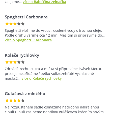
zalijeme…
více o Babiččina zelnačka
Spaghetti Carbonara
Spaghetti vložíme do vroucí, osolené vody s trochou oleje.
Podle druhu vaříme cca 12 min. Mezitím si připravíme do…
více o Spaghetti Carbonara
Koláče rychlovky
Zdroždí,trochu cukru a mléka si připravíme kvásek.Mouku
prosejeme,přidáme špetku soli,rozehřáté vychlazené
máslo,2…
více o Koláče rychlovky
Gulášová z mletého
Na rozpuštěném sádle osmažíme nadrobno nakrájenou
cibuli.Cibuli zasipeme paprikou,gulášovým kořením,novým