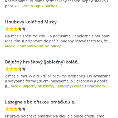
Rozmícháme. Přidáme rozmačkaný česnek, pepř a sladkou
papriku…
více o Dip k nachos
Houbový koláč od Mirky
Na másle zpěníme cibuli a podusíme ji společně s houbami.
Mezi tím si připravím do pečící nádoby listové těsto tak, že…
více o Houbový koláč od Mirky
Báječný hruškový (jablečný) koláč…
Z másla, mouky a cukrů připravíme drobenku. Do vymazané
a vysypané formy (28 cm) nasypeme 2/3 drobenky a dobře
ji…
více o Báječný hruškový (jablečný) koláč s tvarohem
Lasagne s boloňskou omáčkou a…
Příprava boloňské omáčky: Na oleji a cibulce orestujeme