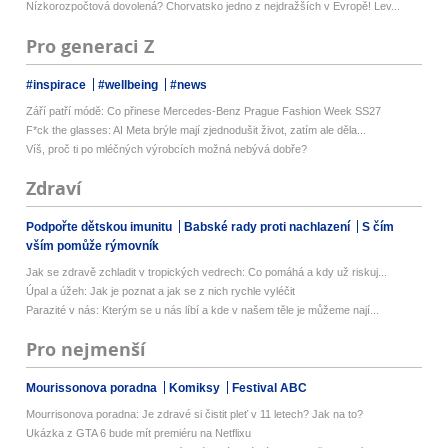
Nízkorozpočtová dovolená? Chorvatsko jedno z nejdražších v Evropě! Lev...
Pro generaci Z
#inspirace
#wellbeing
#news
Září patří módě: Co přinese Mercedes-Benz Prague Fashion Week SS27
F*ck the glasses: AI Meta brýle mají zjednodušit život, zatím ale děla...
Víš, proč ti po mléčných výrobcích možná nebývá dobře?
Zdraví
Podpořte dětskou imunitu
Babské rady proti nachlazení
S čím
vším pomůže rýmovník
Jak se zdravě zchladit v tropických vedrech: Co pomáhá a kdy už riskuj...
Úpal a úžeh: Jak je poznat a jak se z nich rychle vyléčit
Parazité v nás: Kterým se u nás líbí a kde v našem těle je můžeme nají...
Pro nejmenší
Mourissonova poradna
Komiksy
Festival ABC
Mourrisonova poradna: Je zdravé si čistit pleť v 11 letech? Jak na to?
Ukázka z GTA 6 bude mít premiéru na Netflixu