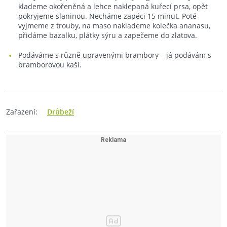
klademe okořeněná a lehce naklepaná kuřecí prsa, opět
pokryjeme slaninou. Necháme zapéci 15 minut. Poté
vyjmeme z trouby, na maso naklademe kolečka ananasu,
přidáme bazalku, plátky sýru a zapečeme do zlatova.
Podáváme s různě upravenými brambory –⁠ já podávám s
bramborovou kaší.
Zařazení:
Drůbeží