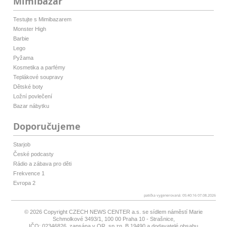
Mimibazar
Testujte s Mimibazarem
Monster High
Barbie
Lego
Pyžama
Kosmetika a parfémy
Teplákové soupravy
Dětské boty
Ložní povlečení
Bazar nábytku
Doporučujeme
Starjob
České podcasty
Rádio a zábava pro děti
Frekvence 1
Evropa 2
patička vygenerovaná: 05:40:16 07.08.2026
© 2026 Copyright
CZECH NEWS CENTER a.s.
se sídlem náměstí Marie
Schmolkové 3493/1, 100 00 Praha 10 - Strašnice,
IČO: 02346826, zapsána v OR, sp.zn. B 19490 a dodavatelé obsahu