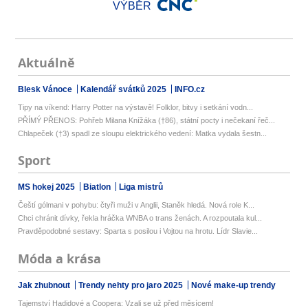
VÝBĚR
Aktuálně
Blesk Vánoce
Kalendář svátků 2025
INFO.cz
Tipy na víkend: Harry Potter na výstavě! Folklor, bitvy i setkání vodn...
PŘÍMÝ PŘENOS: Pohřeb Milana Knížáka (†86), státní pocty i nečekaní řeč...
Chlapeček (†3) spadl ze sloupu elektrického vedení: Matka vydala šestn...
Sport
MS hokej 2025
Biatlon
Liga mistrů
Čeští gólmani v pohybu: čtyři muži v Anglii, Staněk hledá. Nová role K...
Chci chránit dívky, řekla hráčka WNBA o trans ženách. A rozpoutala kul...
Pravděpodobné sestavy: Sparta s posilou i Vojtou na hrotu. Lídr Slavie...
Móda a krása
Jak zhubnout
Trendy nehty pro jaro 2025
Nové make-up trendy
Tajemství Hadidové a Coopera: Vzali se už před měsícem!