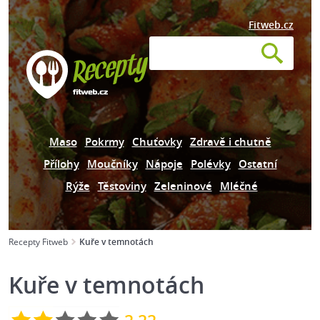
Fitweb.cz
Maso
Pokrmy
Chuťovky
Zdravě i chutně
Přílohy
Moučníky
Nápoje
Polévky
Ostatní
Rýže
Těstoviny
Zeleninové
Mléčné
Recepty Fitweb
Kuře v temnotách
Kuře v temnotách