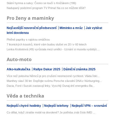
Státní hymna a salvy: Česko se loučí s Knížákem (†86)
Nadupaný podzimní program TV Prima! Na co se můžete těšit?
Pro ženy a maminky
Nejčastější novoroční předsevzetí
Miminko a mráz
Jak vybírat
letní dovolenou
Plněné papriky s rajskou omáčkou
7 ikonických kousků, které vám budou slušet ve 20 i v 60 letech
Lenka Krobotová (49) vyrůstala mezi umělci - Uznání si musela vydobýt....
Auto-moto
Alko-kalkulačka
Rallye Dakar 2025
Dálniční známka 2025
Více než polovina Němců je pro zrušení neomezené rychlosti. Vláda řekl...
Manthey slaví 30 let: Dopřejte svému Porsche závodní DNA z Nürburgring...
Dacia, Ford i Suzuki zastavují linky. Vyschlý Dunaj drtí energetiku Ba...
Věda a technika
Nejlepší chytré hodinky
Nejlepší telefony
Nejlepší VPN – srovnání
Co dělat, když ztratíte mobil na dovolené? Je potřeba znát číslo IMEI ...