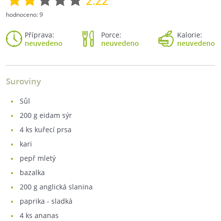
2.22
hodnoceno:
9
Příprava:
Porce:
Kalorie:
neuvedeno
neuvedeno
neuvedeno
Suroviny
sůl
200
g eidam sýr
4
ks kuřecí prsa
kari
pepř mletý
bazalka
200
g anglická slanina
paprika - sladká
4
ks ananas