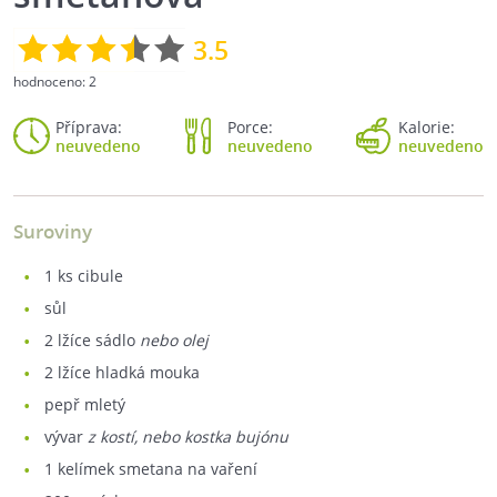
3.5
hodnoceno:
2
Příprava:
Porce:
Kalorie:
neuvedeno
neuvedeno
neuvedeno
Suroviny
1
ks cibule
sůl
2
lžíce sádlo
nebo olej
2
lžíce hladká mouka
pepř mletý
vývar
z kostí, nebo kostka bujónu
1
kelímek smetana na vaření