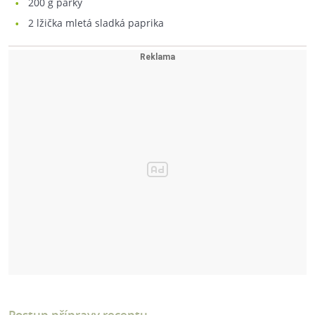
200
g párky
2
lžička mletá sladká paprika
Postup přípravy receptu