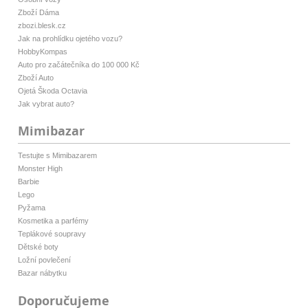
Zboží Dáma
zbozi.blesk.cz
Jak na prohlídku ojetého vozu?
HobbyKompas
Auto pro začátečníka do 100 000 Kč
Zboží Auto
Ojetá Škoda Octavia
Jak vybrat auto?
Mimibazar
Testujte s Mimibazarem
Monster High
Barbie
Lego
Pyžama
Kosmetika a parfémy
Teplákové soupravy
Dětské boty
Ložní povlečení
Bazar nábytku
Doporučujeme