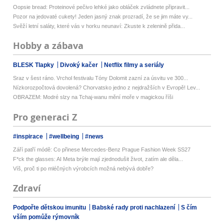
Oopsie bread: Proteinové pečivo lehké jako obláček zvládnete připravit...
Pozor na jedovaté cukety! Jeden jasný znak prozradí, že se jim máte vy...
Svěží letní saláty, které vás v horku neunaví: Zkuste k zelenině přida...
Hobby a zábava
BLESK Tlapky
Divoký kačer
Netflix filmy a seriály
Sraz v šest ráno. Vrchol festivalu Tóny Dolomit zazní za úsvitu ve 300...
Nízkorozpočtová dovolená? Chorvatsko jedno z nejdražších v Evropě! Lev...
OBRAZEM: Modré slzy na Tchaj-wanu mění moře v magickou říši
Pro generaci Z
#inspirace
#wellbeing
#news
Září patří módě: Co přinese Mercedes-Benz Prague Fashion Week SS27
F*ck the glasses: AI Meta brýle mají zjednodušit život, zatím ale děla...
Víš, proč ti po mléčných výrobcích možná nebývá dobře?
Zdraví
Podpořte dětskou imunitu
Babské rady proti nachlazení
S čím
vším pomůže rýmovník