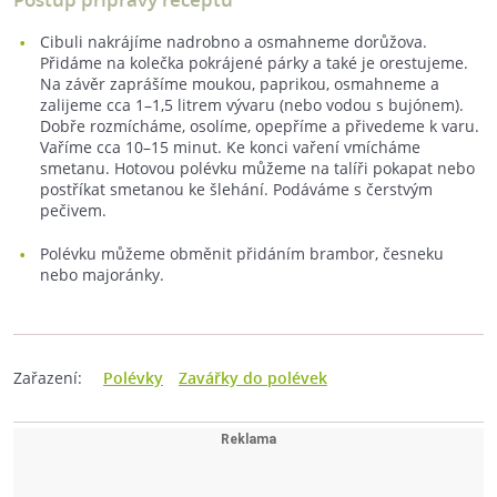
Cibuli nakrájíme nadrobno a osmahneme dorůžova.
Přidáme na kolečka pokrájené párky a také je orestujeme.
Na závěr zaprášíme moukou, paprikou, osmahneme a
zalijeme cca 1–1,5 litrem vývaru (nebo vodou s bujónem).
Dobře rozmícháme, osolíme, opepříme a přivedeme k varu.
Vaříme cca 10–15 minut. Ke konci vaření vmícháme
smetanu. Hotovou polévku můžeme na talíři pokapat nebo
postříkat smetanou ke šlehání. Podáváme s čerstvým
pečivem.
Polévku můžeme obměnit přidáním brambor, česneku
nebo majoránky.
Zařazení:
Polévky
Zavářky do polévek