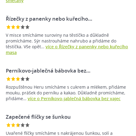
smetany
Řízečky z panenky nebo kuřecího…
V misce smícháme suroviny na těstíčko a důkladně
promícháme. Sýr nastrouháme nahrubo a přidáme do
těstíčka. Vše opět…
více o Řízečky z panenky nebo kuřecího
masa
Perníkovo-jablečná bábovka bez…
Rozpuštěnou Heru smícháme s cukrem a mlékem, přidáme
mouku, prášek do perníku a kakao. Důkladně promícháme,
přidáme…
více o Perníkovo-jablečná bábovka bez vajec
Zapečené flíčky se šunkou
Uvařené flíčky smícháme s nakrájenou šunkou, solí a