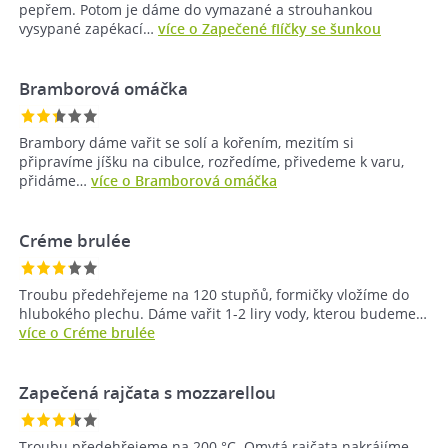
pepřem. Potom je dáme do vymazané a strouhankou
vysypané zapékací…
více o Zapečené flíčky se šunkou
Bramborová omáčka
Brambory dáme vařit se solí a kořením, mezitím si
připravíme jíšku na cibulce, rozředíme, přivedeme k varu,
přidáme…
více o Bramborová omáčka
Créme brulée
Troubu předehřejeme na 120 stupňů, formičky vložíme do
hlubokého plechu. Dáme vařit 1-2 liry vody, kterou budeme…
více o Créme brulée
Zapečená rajčata s mozzarellou
Troubu předehřejeme na 200 °C. Omytá rajčata nakrájíme