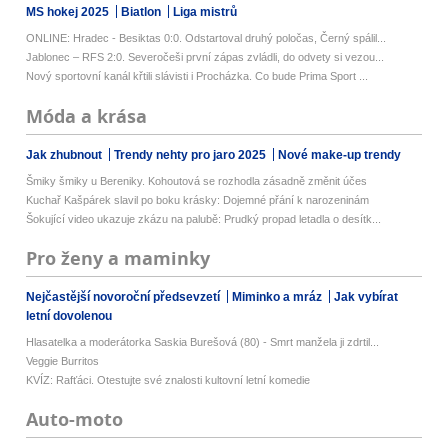
MS hokej 2025
Biatlon
Liga mistrů
ONLINE: Hradec - Besiktas 0:0. Odstartoval druhý poločas, Černý spálil...
Jablonec – RFS 2:0. Severočeši první zápas zvládli, do odvety si vezou...
Nový sportovní kanál křtili slávisti i Procházka. Co bude Prima Sport ...
Móda a krása
Jak zhubnout
Trendy nehty pro jaro 2025
Nové make-up trendy
Šmiky šmiky u Bereniky. Kohoutová se rozhodla zásadně změnit účes
Kuchař Kašpárek slavil po boku krásky: Dojemné přání k narozeninám
Šokující video ukazuje zkázu na palubě: Prudký propad letadla o desítk...
Pro ženy a maminky
Nejčastější novoroční předsevzetí
Miminko a mráz
Jak vybírat
letní dovolenou
Hlasatelka a moderátorka Saskia Burešová (80) - Smrt manžela ji zdrtil...
Veggie Burritos
KVÍZ: Rafťáci. Otestujte své znalosti kultovní letní komedie
Auto-moto