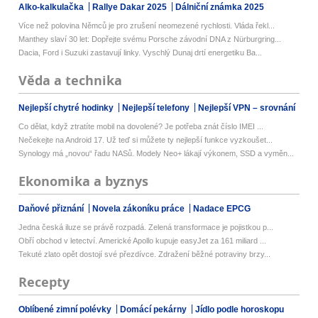
Alko-kalkulačka
Rallye Dakar 2025
Dálniční známka 2025
Více než polovina Němců je pro zrušení neomezené rychlosti. Vláda řekl...
Manthey slaví 30 let: Dopřejte svému Porsche závodní DNA z Nürburgring...
Dacia, Ford i Suzuki zastavují linky. Vyschlý Dunaj drtí energetiku Ba...
Věda a technika
Nejlepší chytré hodinky
Nejlepší telefony
Nejlepší VPN – srovnání
Co dělat, když ztratíte mobil na dovolené? Je potřeba znát číslo IMEI ...
Nečekejte na Android 17. Už teď si můžete ty nejlepší funkce vyzkoušet...
Synology má „novou“ řadu NASů. Modely Neo+ lákají výkonem, SSD a vyměn...
Ekonomika a byznys
Daňové přiznání
Novela zákoníku práce
Nadace EPCG
Jedna česká iluze se právě rozpadá. Zelená transformace je pojistkou p...
Obří obchod v letectví. Americké Apollo kupuje easyJet za 161 miliard ...
Tekuté zlato opět dostojí své přezdívce. Zdražení běžné potraviny brzy...
Recepty
Oblíbené zimní polévky
Domácí pekárny
Jídlo podle horoskopu