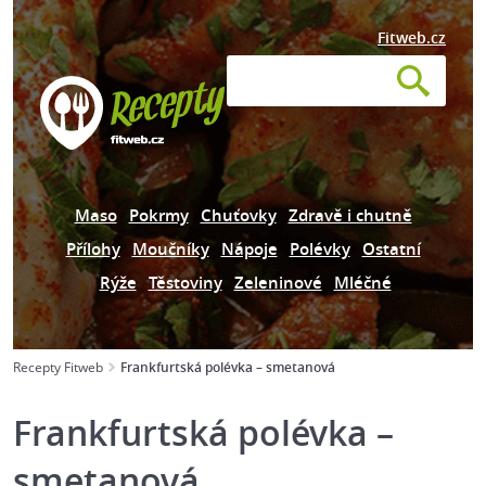
Fitweb.cz
Maso
Pokrmy
Chuťovky
Zdravě i chutně
Přílohy
Moučníky
Nápoje
Polévky
Ostatní
Rýže
Těstoviny
Zeleninové
Mléčné
Recepty Fitweb
Frankfurtská polévka – smetanová
Frankfurtská polévka –
smetanová