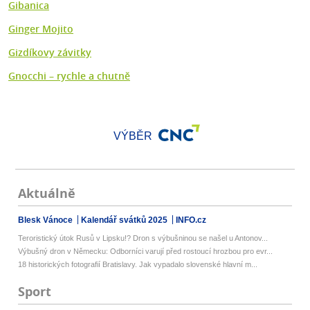
Gibanica
Ginger Mojito
Gizdíkovy závitky
Gnocchi – rychle a chutně
VÝBĚR
Aktuálně
Blesk Vánoce
Kalendář svátků 2025
INFO.cz
Teroristický útok Rusů v Lipsku!? Dron s výbušninou se našel u Antonov...
Výbušný dron v Německu: Odborníci varují před rostoucí hrozbou pro evr...
18 historických fotografií Bratislavy. Jak vypadalo slovenské hlavní m...
Sport