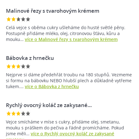
Malinové řezy s tvarohovým krémem
Celá vejce s oběma cukry ušleháme do husté světlé pěny.
Postupně přidáme mléko, olej, citronovou šťávu, kůru a
mouku…
více o Malinové řezy s tvarohovým krémem
Bábovka z hrnečku
Nejprve si dáme předehřát troubu na 180 stupňů. Vezmeme
si formu na bábovku NEBO hlubší plech a důkladně vytřeme
tukem.…
více o Bábovka z hrnečku
Rychlý ovocný koláč ze zakysané…
Vejce smícháme v míse s cukry, přidáme olej, smetanu,
mouku s práškem do pečiva a řádně promícháme. Pokud
jsme měli…
více o Rychlý ovocný koláč ze zakysané