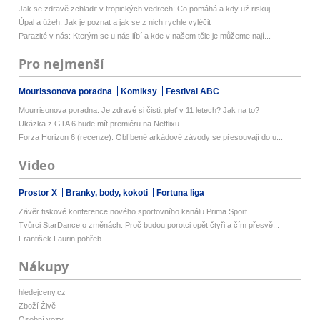
Jak se zdravě zchladit v tropických vedrech: Co pomáhá a kdy už riskuj...
Úpal a úžeh: Jak je poznat a jak se z nich rychle vyléčit
Parazité v nás: Kterým se u nás líbí a kde v našem těle je můžeme nají...
Pro nejmenší
Mourissonova poradna
Komiksy
Festival ABC
Mourrisonova poradna: Je zdravé si čistit pleť v 11 letech? Jak na to?
Ukázka z GTA 6 bude mít premiéru na Netflixu
Forza Horizon 6 (recenze): Oblíbené arkádové závody se přesouvají do u...
Video
Prostor X
Branky, body, kokoti
Fortuna liga
Závěr tiskové konference nového sportovního kanálu Prima Sport
Tvůrci StarDance o změnách: Proč budou porotci opět čtyři a čím přesvě...
František Laurin pohřeb
Nákupy
hledejceny.cz
Zboží Živě
Osobní vozy