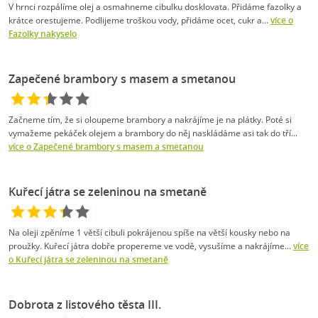
V hrnci rozpálíme olej a osmahneme cibulku dosklovata. Přidáme fazolky a
krátce orestujeme. Podlijeme troškou vody, přidáme ocet, cukr a...
více o
Fazolky nakyselo
Zapečené brambory s masem a smetanou
Začneme tím, že si oloupeme brambory a nakrájíme je na plátky. Poté si
vymažeme pekáček olejem a brambory do něj naskládáme asi tak do tří...
více o Zapečené brambory s masem a smetanou
Kuřecí játra se zeleninou na smetaně
Na oleji zpěníme 1 větší cibuli pokrájenou spíše na větší kousky nebo na
proužky. Kuřecí játra dobře propereme ve vodě, vysušíme a nakrájíme...
více
o Kuřecí játra se zeleninou na smetaně
Dobrota z listového těsta III.