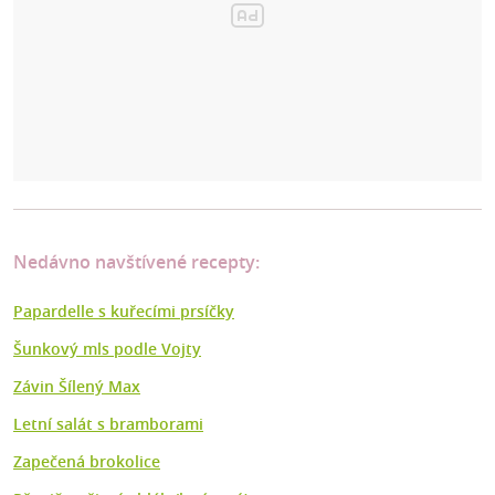
Nedávno navštívené recepty:
Papardelle s kuřecími prsíčky
Šunkový mls podle Vojty
Závin Šílený Max
Letní salát s bramborami
Zapečená brokolice