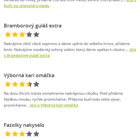
Kuře na smetaně a medu
Bramborový guláš extra
Nakrájíme větší cibuli najemno a dáme zpěnit do velkého hrnce, přidáme
kmín. Nakrájíme maďarský točený salám, který dáme opékat k cibulce....
více
o Bramborový guláš extra
Výborná kari omáčka
Na dvou lžících másla osmahneme nakrájenou cibulku. Poté přidáme
hladkou mouku, rychle promícháme. Přilijeme buď vodu nebo vývar,
promícháme...
více o Výborná kari omáčka
Fazolky nakyselo