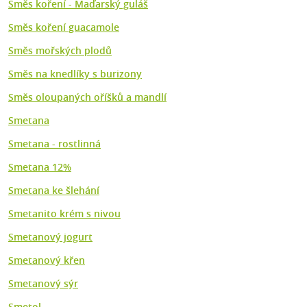
Směs koření - Maďarský guláš
Směs koření guacamole
Směs mořských plodů
Směs na knedlíky s burizony
Směs oloupaných oříšků a mandlí
Smetana
Smetana - rostlinná
Smetana 12%
Smetana ke šlehání
Smetanito krém s nivou
Smetanový jogurt
Smetanový křen
Smetanový sýr
Smetol