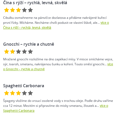
Čína s rýží – rychlá, levná, skvělá
Cibulku osmahneme na pánvičce dozlatova a přidáme nakrájené kuřecí
prsní řízky. Mícháme. Necháme chvíli podusit ve vlastní šťávě, ale...
více o
Čína s rýží – rychlá, levná, skvělá
Gnocchi – rychle a chutně
Mražené gnocchi rozložíme na dno zapékací mísy. V misce smícháme vejce,
sýr, tvaroh, smetanu, nakrájenou šunku a koření. Touto směsí gnocchi...
více
o Gnocchi – rychle a chutně
Spaghetti Carbonara
Špagety vložíme do vroucí osolené vody s trochou oleje. Podle druhu vaříme
cca 12 minut. Mezitím si připravíme do misky smetanu, žloutek a...
více o
Spaghetti Carbonara