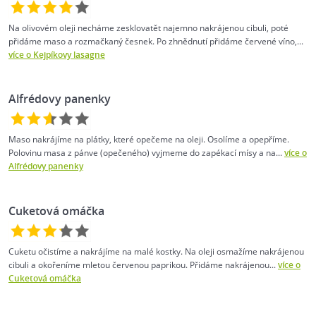
Na olivovém oleji necháme zesklovatět najemno nakrájenou cibuli, poté
přidáme maso a rozmačkaný česnek. Po zhnědnutí přidáme červené víno,...
více o Kejpíkovy lasagne
Alfrédovy panenky
Maso nakrájíme na plátky, které opečeme na oleji. Osolíme a opepříme.
Polovinu masa z pánve (opečeného) vyjmeme do zapékací mísy a na...
více o
Alfrédovy panenky
Cuketová omáčka
Cuketu očistíme a nakrájíme na malé kostky. Na oleji osmažíme nakrájenou
cibuli a okořeníme mletou červenou paprikou. Přidáme nakrájenou...
více o
Cuketová omáčka