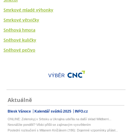
Smrkové mladé výhonky
Smrkové větvičky
Sněhová hmota
Sněhové kuličky
Sněhové pečivo
VÝBĚR
Aktuálně
Blesk Vánoce
Kalendář svátků 2025
INFO.cz
ONLINE: Zelenskyj v Srbsku a Ukrajina udeřila na další sklad Wildberri...
Nesnášíte pondělí? Vědci přišli se zajímavým vysvětlením
Poslední rozloučení s Milanem Knížákem (†86): Dojemné vzpomínky přátel...