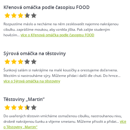
Křenová omáčka podle časopisu FOOD
Rozpustíme máslo a necháme na něm zesklovatět najemno nakrájenou
cibulku. zaprášíme moukou, aby vznikla jíška. Pak zalijte studeným
hovězím...
více o Křenová omáčka podle časopisu FOOD
Sýrová omáčka na těstoviny
Šunkový salám si nakrájíme na malé kousíčky a orestujeme dočervena.
Mezitím si nastrouháme sýry. Můžeme přidat i další dle chuti. Do hrnce...
více o Sýrová omáčka na těstoviny
Těstoviny „Martin“
Do uvařených těstovin vmícháme osmaženou cibulku, nastrouhanou nivu,
drobně nakrájenou šunku a vlijeme smetanu. Můžeme přisolit a přidat...
více
o Těstoviny „Martin“