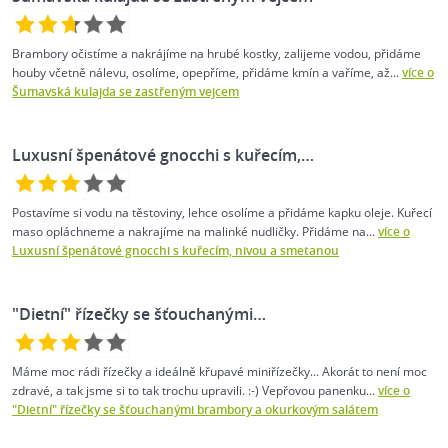
Brambory očistíme a nakrájíme na hrubé kostky, zalijeme vodou, přidáme
houby včetně nálevu, osolíme, opepříme, přidáme kmín a vaříme, až...
více o
Šumavská kulajda se zastřeným vejcem
Luxusní špenátové gnocchi s kuřecím,…
Postavíme si vodu na těstoviny, lehce osolíme a přidáme kapku oleje. Kuřecí
maso opláchneme a nakrajíme na malinké nudličky. Přidáme na...
více o
Luxusní špenátové gnocchi s kuřecím, nivou a smetanou
"Dietní" řízečky se šťouchanými…
Máme moc rádi řízečky a ideálně křupavé miniřízečky... Akorát to není moc
zdravé, a tak jsme si to tak trochu upravili. :-) Vepřovou panenku...
více o
"Dietní" řízečky se šťouchanými brambory a okurkovým salátem