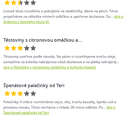
Listové těsto rozválíme a pokrájíme na obdélníčky, dáme na plech. Těsto
propícháme na několika místech vidličkou a upečeme dozlatova. Do...
více o
Dobrota z listového těsta III.
Těstoviny s citronovou omáčkou a…
Těstoviny uvaříme podle návodu. Na pánvi si rozehřejeme trochu oleje,
osmažíme na kolečka nakrájenou cibuli dozlatova a na plátky nakrájený...
více o Těstoviny s citronovou omáčkou a kuřecím masem
Špenátové palačinky od Teri
Palačinky: V mléce rozmícháme vejce, olej, trochu bazalky, špetku soli a
prosátou mouku. Těsto necháme v chladu 30 minut odležet. Po...
více o
Špenátové palačinky od Teri