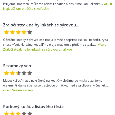
Přilijeme smetanu, můžeme přidat i ananas a ochutíme kari kořením...
více o
Nejlepší kari omáčka s kuřecím
Žraločí steak na bylinkách se sýrovou…
Očištěné steaky z dravce osolíme a jemně opepříme (se solí nešetřit, ryba
snese více). Na pánvi rozpálíme olej s máslem a přidáme steaky....
více o
Žraločí steak na bylinkách se sýrovou omáčkou
Sezamový sen
Maso: Kuřecí maso nakrájené na kostičky vložíme do misky a zalijeme
olejem. Přidáme špetku soli, sojovou omáčku, med a prolisovaný česnek....
více o Sezamový sen
Pórkový koláč z listového těsta