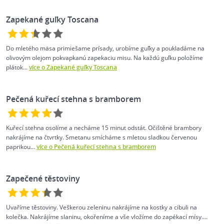
Zapekané guľky Toscana
Do mletého mäsa primiešame prísady, urobíme guľky a poukladáme na
olivovým olejom pokvapkanú zapekaciu misu. Na každú guľku položíme
plátok...
více o Zapekané guľky Toscana
Pečená kuřecí stehna s bramborem
Kuřecí stehna osolíme a necháme 15 minut odstát. Očištěné brambory
nakrájíme na čtvrtky. Smetanu smícháme s mletou sladkou červenou
paprikou...
více o Pečená kuřecí stehna s bramborem
Zapečené těstoviny
Uvaříme těstoviny. Veškerou zeleninu nakrájíme na kostky a cibuli na
kolečka. Nakrájíme slaninu, okořeníme a vše vložíme do zapékací mísy....