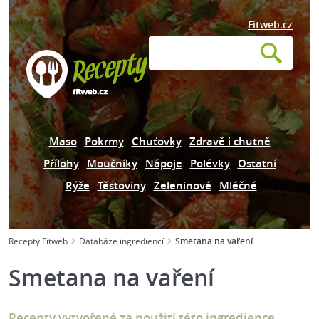
Fitweb.cz
Maso
Pokrmy
Chuťovky
Zdravě i chutně
Přílohy
Moučníky
Nápoje
Polévky
Ostatní
Rýže
Těstoviny
Zeleninové
Mléčné
Recepty Fitweb
Databáze ingrediencí
Smetana na vaření
Smetana na vaření
Recepty vytvořené za použití této ingredience