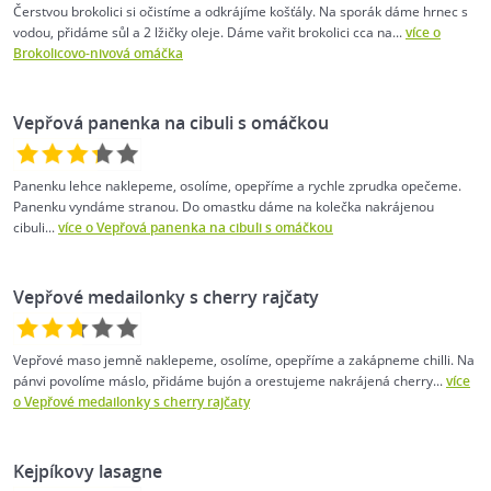
Čerstvou brokolici si očistíme a odkrájíme košťály. Na sporák dáme hrnec s
vodou, přidáme sůl a 2 lžičky oleje. Dáme vařit brokolici cca na...
více o
Brokolicovo-nivová omáčka
Vepřová panenka na cibuli s omáčkou
Panenku lehce naklepeme, osolíme, opepříme a rychle zprudka opečeme.
Panenku vyndáme stranou. Do omastku dáme na kolečka nakrájenou
cibuli...
více o Vepřová panenka na cibuli s omáčkou
Vepřové medailonky s cherry rajčaty
Vepřové maso jemně naklepeme, osolíme, opepříme a zakápneme chilli. Na
pánvi povolíme máslo, přidáme bujón a orestujeme nakrájená cherry...
více
o Vepřové medailonky s cherry rajčaty
Kejpíkovy lasagne