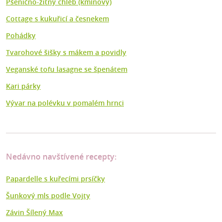
Pšenično-žitný chléb (kmínový)
Cottage s kukuřicí a česnekem
Pohádky
Tvarohové šišky s mákem a povidly
Veganské tofu lasagne se špenátem
Kari párky
Vývar na polévku v pomalém hrnci
Nedávno navštívené recepty:
Papardelle s kuřecími prsíčky
Šunkový mls podle Vojty
Závin Šílený Max