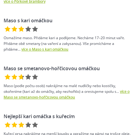
více o Pórkové brambory
Maso s kari omáčkou
Osmažíme maso. Přidáme kari a podlijeme. Necháme 17–20 minut vařit.
Přidáme obě smetany (na vaření a zakysanou). Vše promícháme a
přidáme...
více o Maso s kari omáčkou
Maso se smetanovo-hořčicovou omáčkou
Maso (podle počtu osob) nakrájíme na malé nudličky nebo kostičky,
okořeníme (kari až do omáčky, aby nezhořklo) a orestujeme spolu s...
více o
Maso se smetanovo-hořčicovou omáčkou
Nejlepší kari omáčka s kuřecím
Kuřecí prsa nakrájíme na menší kousky a opražíme na pánvi na trošce oleje.