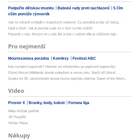
Podpořte dětskou imunitu
Babské rady proti nachlazení
S čím
vším pomůže rýmovník
Jak se zdravě zchladit v tropických vedrech: Co pomáhá a kdy už riskuj...
Úpal a úžeh: Jak je poznat a jak se z nich rychle vyléčit
Parazité v nás: Kterým se u nás líbí a kde v našem těle je můžeme nají...
Pro nejmenší
Mourissonova poradna
Komiksy
Festival ABC
Kdo vynalezl kapesník? Historie od středověku po papírové kapesníky
Ghost Recon Wildlands dostal vylepšení a novou misi. Starší díl Ubisof...
Quake ke 30. narozeninám dostal novou epizodu zdarma. Dawn of the Mach...
Video
Prostor X
Branky, body, kokoti
Fortuna liga
Milan Knížák pohřeb
Jiří Pospíšil
Václav Klaus
Nákupy