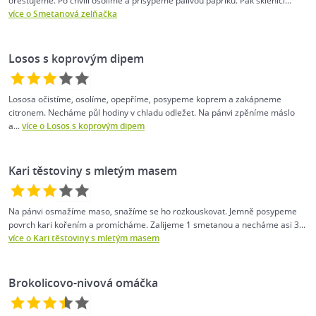
orestujeme. Po chvíli osolíme a přisypeme pálivou papriku. Pak sklenici...
více o Smetanová zelňačka
Losos s koprovým dipem
Lososa očistíme, osolíme, opepříme, posypeme koprem a zakápneme
citronem. Necháme půl hodiny v chladu odležet. Na pánvi zpěníme máslo
a...
více o Losos s koprovým dipem
Kari těstoviny s mletým masem
Na pánvi osmažíme maso, snažíme se ho rozkouskovat. Jemně posypeme
povrch kari kořením a promícháme. Zalijeme 1 smetanou a necháme asi 3...
více o Kari těstoviny s mletým masem
Brokolicovo-nivová omáčka