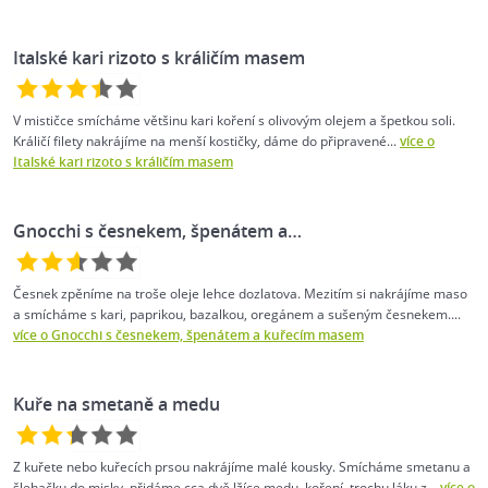
Italské kari rizoto s králičím masem
V mističce smícháme většinu kari koření s olivovým olejem a špetkou soli.
Králičí filety nakrájíme na menší kostičky, dáme do připravené...
více o
Italské kari rizoto s králičím masem
Gnocchi s česnekem, špenátem a…
Česnek zpěníme na troše oleje lehce dozlatova. Mezitím si nakrájíme maso
a smícháme s kari, paprikou, bazalkou, oregánem a sušeným česnekem....
více o Gnocchi s česnekem, špenátem a kuřecím masem
Kuře na smetaně a medu
Z kuřete nebo kuřecích prsou nakrájíme malé kousky. Smícháme smetanu a
šlehačku do misky, přidáme cca dvě lžíce medu, koření, trochu láku z...
více o