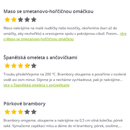
Maso se smetanovo-hořčičnou omáčkou
Maso nakrájíme na malé nudličky nebo kostičky, okořeníme (kari až do
omáčky, aby nezhořklo) a orestujeme spolu s pokrájenou cibulí. Potom...
více
o Maso se smetanovo-hořčičnou omáčkou
Španělská omeleta s ančovičkami
Troubu předehřejeme na 200 °C. Brambory oloupeme a povaříme v osolené
vodě asi osm minut. Slijeme je a necháme vychladnout, pak je nakrájíme...
více o Španělská omeleta s ančovičkami
Pórkové brambory
Brambory omyjeme, oloupeme a nakrájíme na 0,5 cm silná kolečka, pórek
také. Vymažeme zapékací mísu a dáme do ní brambory, pórek, osolíme,...