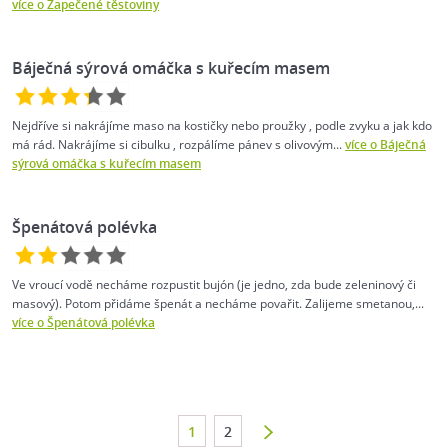
více o Zapečené těstoviny
Báječná sýrová omáčka s kuřecím masem
Nejdříve si nakrájíme maso na kostičky nebo proužky , podle zvyku a jak kdo
má rád. Nakrájíme si cibulku , rozpálíme pánev s olivovým...
více o Báječná
sýrová omáčka s kuřecím masem
Špenátová polévka
Ve vroucí vodě necháme rozpustit bujón (je jedno, zda bude zeleninový či
masový). Potom přidáme špenát a necháme povařit. Zalijeme smetanou,...
více o Špenátová polévka
1
2