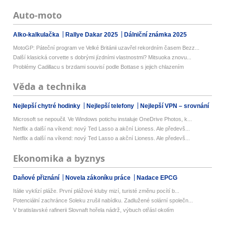
Auto-moto
Alko-kalkulačka
Rallye Dakar 2025
Dálniční známka 2025
MotoGP: Páteční program ve Velké Británii uzavřel rekordním časem Bezz...
Další klasická corvette s dobrými jízdními vlastnostmi? Mitsuoka znovu...
Problémy Cadillacu s brzdami souvisí podle Bottase s jejich chlazením
Věda a technika
Nejlepší chytré hodinky
Nejlepší telefony
Nejlepší VPN – srovnání
Microsoft se nepoučil. Ve Windows potichu instaluje OneDrive Photos, k...
Netflix a další na víkend: nový Ted Lasso a akční Lioness. Ale předevš...
Netflix a další na víkend: nový Ted Lasso a akční Lioness. Ale předevš...
Ekonomika a byznys
Daňové přiznání
Novela zákoníku práce
Nadace EPCG
Itálie vyklízí pláže. První plážové kluby mizí, turisté změnu pocítí b...
Potenciální zachránce Soleku zrušil nabídku. Zadlužené solární společn...
V bratislavské rafinerii Slovnaft hořela nádrž, výbuch otřásl okolím