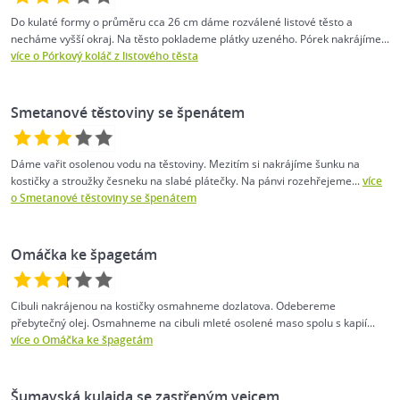
Do kulaté formy o průměru cca 26 cm dáme rozválené listové těsto a
necháme vyšší okraj. Na těsto poklademe plátky uzeného. Pórek nakrájíme...
více o Pórkový koláč z listového těsta
Smetanové těstoviny se špenátem
Dáme vařit osolenou vodu na těstoviny. Mezitím si nakrájíme šunku na
kostičky a stroužky česneku na slabé plátečky. Na pánvi rozehřejeme...
více
o Smetanové těstoviny se špenátem
Omáčka ke špagetám
Cibuli nakrájenou na kostičky osmahneme dozlatova. Odebereme
přebytečný olej. Osmahneme na cibuli mleté osolené maso spolu s kapií...
více o Omáčka ke špagetám
Šumavská kulajda se zastřeným vejcem