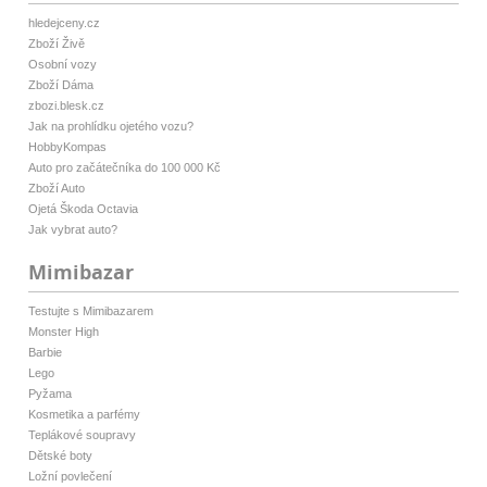
hledejceny.cz
Zboží Živě
Osobní vozy
Zboží Dáma
zbozi.blesk.cz
Jak na prohlídku ojetého vozu?
HobbyKompas
Auto pro začátečníka do 100 000 Kč
Zboží Auto
Ojetá Škoda Octavia
Jak vybrat auto?
Mimibazar
Testujte s Mimibazarem
Monster High
Barbie
Lego
Pyžama
Kosmetika a parfémy
Teplákové soupravy
Dětské boty
Ložní povlečení