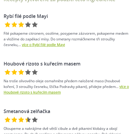
Rybí filé podle Mayi
Filé pokapeme citronem, osolíme, posypeme zázvorem, pokapeme medem
a vložíme do zapékací mísy. Do smetany rozmáčkneme tři stroužky
česneku,...
více o Rybí filé podle Mayi
Houbové rizoto s kuřecím masem
Na troše olivového oleje osmahněte předem naložené maso (houbové
koření, 3 stroužky česneku, lžička Podravky pikant), přidejte předem...
více o
Houbové rizoto s kuřecím masem
Smetanová zelňačka
Oloupeme a nakrájíme dvě větší cibule a dvě pikantní klobásy a obojí