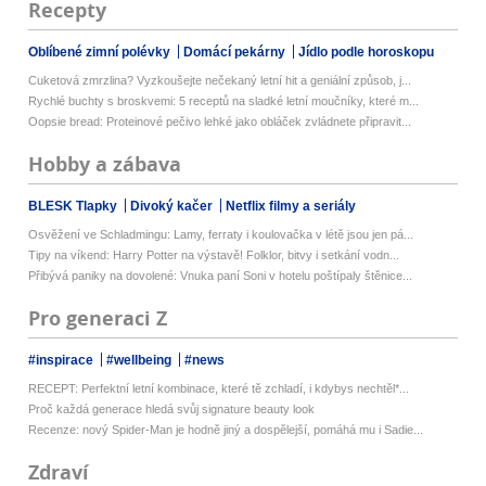
Recepty
Oblíbené zimní polévky
Domácí pekárny
Jídlo podle horoskopu
Cuketová zmrzlina? Vyzkoušejte nečekaný letní hit a geniální způsob, j...
Rychlé buchty s broskvemi: 5 receptů na sladké letní moučníky, které m...
Oopsie bread: Proteinové pečivo lehké jako obláček zvládnete připravit...
Hobby a zábava
BLESK Tlapky
Divoký kačer
Netflix filmy a seriály
Osvěžení ve Schladmingu: Lamy, ferraty i koulovačka v létě jsou jen pá...
Tipy na víkend: Harry Potter na výstavě! Folklor, bitvy i setkání vodn...
Přibývá paniky na dovolené: Vnuka paní Soni v hotelu poštípaly štěnice...
Pro generaci Z
#inspirace
#wellbeing
#news
RECEPT: Perfektní letní kombinace, které tě zchladí, i kdybys nechtěl*...
Proč každá generace hledá svůj signature beauty look
Recenze: nový Spider-Man je hodně jiný a dospělejší, pomáhá mu i Sadie...
Zdraví