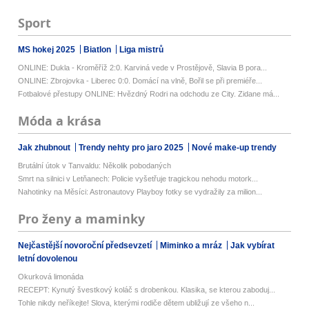
Sport
MS hokej 2025
Biatlon
Liga mistrů
ONLINE: Dukla - Kroměříž 2:0. Karviná vede v Prostějově, Slavia B pora...
ONLINE: Zbrojovka - Liberec 0:0. Domácí na vlně, Bořil se při premiéře...
Fotbalové přestupy ONLINE: Hvězdný Rodri na odchodu ze City. Zidane má...
Móda a krása
Jak zhubnout
Trendy nehty pro jaro 2025
Nové make-up trendy
Brutální útok v Tanvaldu: Několik pobodaných
Smrt na silnici v Letňanech: Policie vyšetřuje tragickou nehodu motork...
Nahotinky na Měsíci: Astronautovy Playboy fotky se vydražily za milion...
Pro ženy a maminky
Nejčastější novoroční předsevzetí
Miminko a mráz
Jak vybírat
letní dovolenou
Okurková limonáda
RECEPT: Kynutý švestkový koláč s drobenkou. Klasika, se kterou zaboduj...
Tohle nikdy neříkejte! Slova, kterými rodiče dětem ubližují ze všeho n...