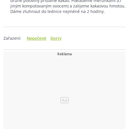
druhé poloviny přidáme kakao. Poklademe meruňkami (či
jiným kompotovaným ovocem) a zalijeme kakaovou hmotou.
Dáme ztuhnout do lednice nejméně na 2 hodiny.
Zařazení:
Nepečené
Dorty