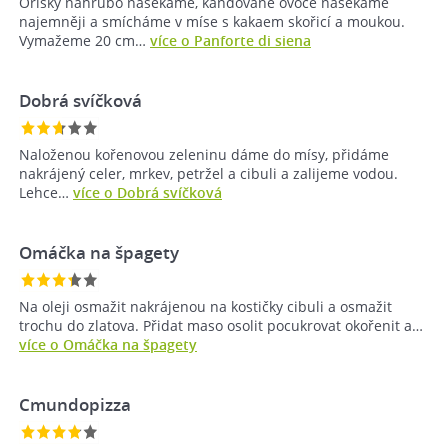
Oříšky nahrubo nasekáme, kandované ovoce nasekáme
najemněji a smícháme v míse s kakaem skořicí a moukou.
Vymažeme 20 cm…
více o Panforte di siena
Dobrá svíčková
Naloženou kořenovou zeleninu dáme do mísy, přidáme
nakrájený celer, mrkev, petržel a cibuli a zalijeme vodou.
Lehce…
více o Dobrá svíčková
Omáčka na špagety
Na oleji osmažit nakrájenou na kostičky cibuli a osmažit
trochu do zlatova. Přidat maso osolit pocukrovat okořenit a…
více o Omáčka na špagety
Cmundopizza