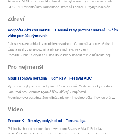
Alt news: MGK v tom zas lítá, Jared Leto byl obviněný ze sexuálního ob...
RECEPT: Perfektní letní kombinace, které tě zchladí, i kdybys nechtěl*...
Zdraví
Podpořte dětskou imunitu
Babské rady proti nachlazení
S čím
vším pomůže rýmovník
Jak se zdravě zchladit v tropických vedrech: Co pomáhá a kdy už riskuj...
Úpal a úžeh: Jak je poznat a jak se z nich rychle vyléčit
Parazité v nás: Kterým se u nás líbí a kde v našem těle je můžeme nají...
Pro nejmenší
Mourissonova poradna
Komiksy
Festival ABC
Vybíráme nejlepší herní adaptace Pána prstenů. Moderní pecky i histori...
Desková hra Stínadla: Rychlé šípy ožívají v napínavé
Mourrisonova poradna: Jsem líná a nic se mi nechce dělat: Kdy jde o ún...
Video
Prostor X
Branky, body, kokoti
Fortuna liga
Priske byl hodně nespokojen s výkonem Sparty v Mladé Boleslavi