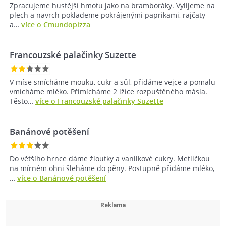
Zpracujeme hustější hmotu jako na bramboráky. Vylijeme na
plech a navrch poklademe pokrájenými paprikami, rajčaty
a…
více o Cmundopizza
Francouzské palačinky Suzette
V míse smícháme mouku, cukr a sůl, přidáme vejce a pomalu
vmícháme mléko. Přimícháme 2 lžíce rozpuštěného másla.
Těsto…
více o Francouzské palačinky Suzette
Banánové potěšení
Do většího hrnce dáme žloutky a vanilkové cukry. Metličkou
na mírném ohni šleháme do pěny. Postupně přidáme mléko,
…
více o Banánové potěšení