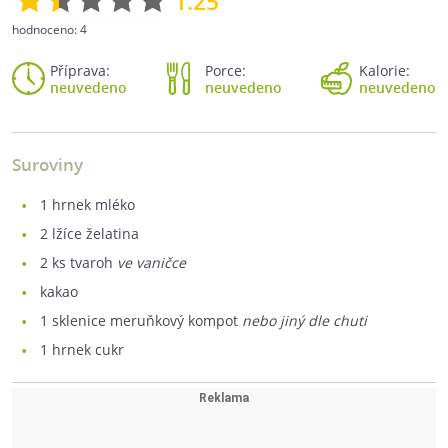
1.25
hodnoceno:
4
Příprava:
Porce:
Kalorie:
neuvedeno
neuvedeno
neuvedeno
Suroviny
1
hrnek mléko
2
lžíce želatina
2
ks tvaroh
ve vaničce
kakao
1
sklenice meruňkový kompot
nebo jiný dle chuti
1
hrnek cukr