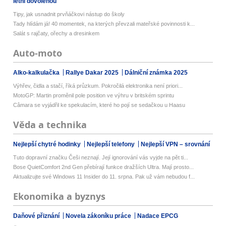
letní dovolenou
Tipy, jak usnadnit prvňáčkovi nástup do školy
Tady hlídám já! 40 momentek, na kterých převzali mateřské povinnosti k...
Salát s rajčaty, ořechy a dresinkem
Auto-moto
Alko-kalkulačka
Rallye Dakar 2025
Dálniční známka 2025
Výhřev, čidla a stačí, říká průzkum. Pokročilá elektronika není priori...
MotoGP: Martin proměnil pole position ve výhru v britském sprintu
Câmara se vyjádřil ke spekulacím, které ho pojí se sedačkou u Haasu
Věda a technika
Nejlepší chytré hodinky
Nejlepší telefony
Nejlepší VPN – srovnání
Tuto dopravní značku Češi neznají. Její ignorování vás vyjde na pět ti...
Bose QuietComfort 2nd Gen přebírají funkce dražších Ultra. Mají prosto...
Aktualizujte své Windows 11 Insider do 11. srpna. Pak už vám nebudou f...
Ekonomika a byznys
Daňové přiznání
Novela zákoníku práce
Nadace EPCG