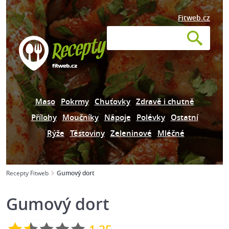
Fitweb.cz
Maso
Pokrmy
Chuťovky
Zdravě i chutně
Přílohy
Moučníky
Nápoje
Polévky
Ostatní
Rýže
Těstoviny
Zeleninové
Mléčné
Recepty Fitweb
Gumový dort
Gumový dort