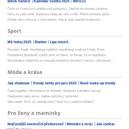
Blesk Vánoce
Kalendář svátků 2025
INFO.cz
Čech ve Francii prý umlátil svojí partnerku: Zadržet ho musela zásahov...
Peče se celá země, Babišova vláda ale mlčí a mlží. Přitom extrémy poča...
Detaily aféry Decroix s Havránkem: Kdo je tady největší královna?
Sport
MS hokej 2025
Biatlon
Liga mistrů
Povstání Teplic: Kardiologa naštěstí nepotřebuji, smál se Frťala. Prom...
Pardubický Boledovič vyhlíží střet se Slavií: Je škoda, že to nedokáže...
Na hokejistu Gáboríka se sesypal nespočet obvinění z nevěry: Nečekaný ...
Móda a krása
Jak zhubnout
Trendy nehty pro jaro 2025
Nové make-up trendy
Čapí tragédie v Bohuslavicích: Bohdan, Radovan a Amálka uhynuli
Pawlowské ujely nervy: Halina nařčena z podvodu!
Vlna veder: Proč víc umírají ženy? Není to o „slabším pohlaví“
Pro ženy a maminky
Nejčastější novoroční předsevzetí
Miminko a mráz
Jak vybírat