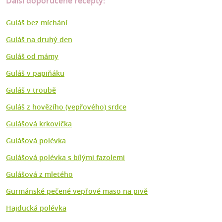
Další doporučené recepty:
Guláš bez míchání
Guláš na druhý den
Guláš od mámy
Guláš v papiňáku
Guláš v troubě
Guláš z hovězího (vepřového) srdce
Gulášová krkovička
Gulášová polévka
Gulášová polévka s bílými fazolemi
Gulášová z mletého
Gurmánské pečené vepřové maso na pivě
Hajducká polévka