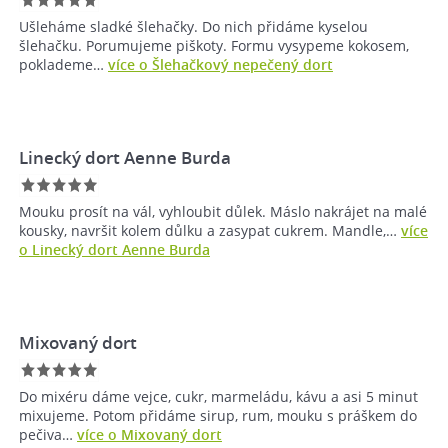
Ušleháme sladké šlehačky. Do nich přidáme kyselou
šlehačku. Porumujeme piškoty. Formu vysypeme kokosem,
poklademe…
více o Šlehačkový nepečený dort
Linecký dort Aenne Burda
Mouku prosít na vál, vyhloubit důlek. Máslo nakrájet na malé
kousky, navršit kolem důlku a zasypat cukrem. Mandle,…
více
o Linecký dort Aenne Burda
Mixovaný dort
Do mixéru dáme vejce, cukr, marmeládu, kávu a asi 5 minut
mixujeme. Potom přidáme sirup, rum, mouku s práškem do
pečiva…
více o Mixovaný dort