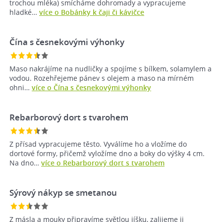
trochou mléka) smícháme dohromady a vypracujeme
hladké…
více o Bobánky k čaji či kávičce
Čína s česnekovými výhonky
Maso nakrájíme na nudličky a spojíme s bílkem, solamylem a
vodou. Rozehřejeme pánev s olejem a maso na mírném
ohni…
více o Čína s česnekovými výhonky
Rebarborový dort s tvarohem
Z přísad vypracujeme těsto. Vyválíme ho a vložíme do
dortové formy, přičemž vyložíme dno a boky do výšky 4 cm.
Na dno…
více o Rebarborový dort s tvarohem
Sýrový nákyp se smetanou
Z másla a mouky připravíme světlou jíšku, zalijeme ji