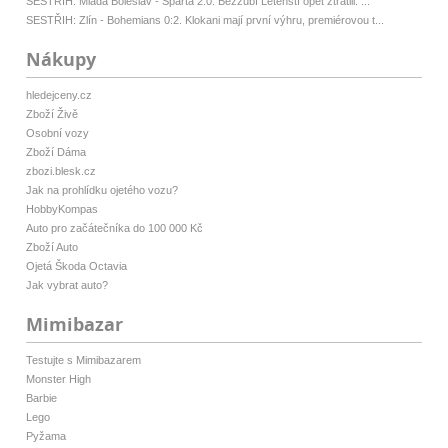
SESTŘIH: Mladá Boleslav - Sparta 2:0. Bezzubí Letenští opět ztratili. ...
SESTŘIH: Zlín - Bohemians 0:2. Klokani mají první výhru, premiérovou t...
Nákupy
hledejceny.cz
Zboží Živě
Osobní vozy
Zboží Dáma
zbozi.blesk.cz
Jak na prohlídku ojetého vozu?
HobbyKompas
Auto pro začátečníka do 100 000 Kč
Zboží Auto
Ojetá Škoda Octavia
Jak vybrat auto?
Mimibazar
Testujte s Mimibazarem
Monster High
Barbie
Lego
Pyžama