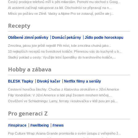
Český prodejce telefonů míří k pěti miliardám. Pomohl mu obchod s Goog...
AI asistenti začínají nakupovat za lidi. Obchodníci se připravují na n...
Měsíc po požáru ve Zlíně. Vasky a Alpine Pro se zotavují, potíže ale j...
Recepty
Oblíbené zimní polévky
Domácí pekárny
Jídlo podle horoskopu
Zmrzlina, jakou jste ještě nejedli! Pět míst, kde zmrzlina chutná jako...
10 nejlepších receptů na švestkové koláče: Přenesou vás do kuchyně u b...
Sladký poklad u cesty: Využijte letní špendlíky do tvarohového koláče,...
Hobby a zábava
BLESK Tlapky
Divoký kačer
Netflix filmy a seriály
Cestovní horečka šlechty: Chuďas z Klatovska otrokářem v Jižní Americe
Filip Vondrášek: V Jižní Americe si lidé plují životem mnohem lehčeji,...
Osvěžení ve Schladmingu: Lamy, ferraty i koulovačka v létě jsou jen pá...
Pro generaci Z
#inspirace
#wellbeing
#news
Pop Culture Wrap: Ariana Grande promluvila o svém ústupu z veřejného ž...