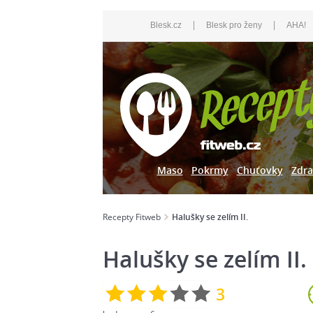
|
|
Blesk.cz
Blesk pro ženy
AHA!
Maso
Pokrmy
Chuťovky
Zdra
Recepty Fitweb
Halušky se zelím II.
Halušky se zelím II.
3