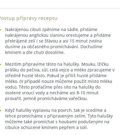
Postup přípravy receptu
Nakrájenou cibuli zpěníme na sádle, přidáme
nakrájenou anglickou slaninu orestujeme a přidáme
překrájené zelí i se šťávou a asi 15 minut zvolna
dusíme za občasného promíchávání. Dochutíme
kmínem a dle chuti dosolíme.
Mezitím připravíme těsto na halušky. Mouku, lžičku
prášku do pečiva, sůl, celá vejce a mléko zpracujeme v
středně husté těsto. Pokud je příliš husté přidáme
mléko. (V případě nouze můžeme použít místo mléka
vodu). Těsto protlačíme přes síto na halušky do
osolené vroucí vody a necháme asi 8-10 minut
provařit. Jemně promícháváme vařečkou.
Když halušky vyplavou na povrch, tak je scedíme a
lehce promícháme s připraveným zelím. Tyto halušky
můžeme také promíchat s houbami podušenými na
cibulce ochucené kmínem pepřem a solí.