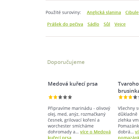
Použité suroviny:
Anglická slanina
Cibule
Prášek do pečiva
Sádlo
Sůl
Vejce
Doporučujeme
Medová kuřecí prsa
Tvaroho
brusink
Připravíme marinádu - olivový
Všechny s
olej, med, anýz, rozmačkaný
důkladně 
česnek, grilovací koření a
zlehka vm
worchester smícháme
Pomazánka
dohromady a…
více o Medová
dobrá…
v
kuřecí prsa
pomazánk