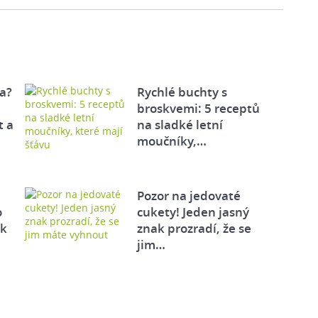
a?
Rychlé buchty s
broskvemi: 5 receptů
t a
na sladké letní
moučníky,…
Pozor na jedovaté
o
cukety! Jeden jasný
ek
znak prozradí, že se
jim…