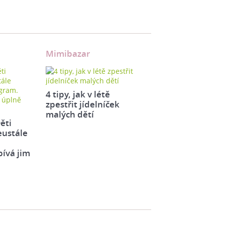
Mimibazar
4 tipy, jak v létě
zpestřit jídelníček
malých dětí
ěti
eustále
pívá jim