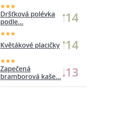
Dršťková polévka
14
podle…
14
Květákové placičky
Zapečená
13
bramborová kaše…