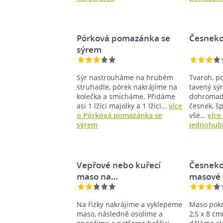
Pórková pomazánka se
Česneko
sýrem
Sýr nastrouháme na hrubém
Tvaroh, p
struhadle, pórek nakrájíme na
tavený sý
kolečka a smícháme. Přidáme
dohromady
asi 1 lžíci majolky a 1 lžíci…
více
česnek, šp
o Pórková pomazánka se
vše…
více
sýrem
jednohub
Vepřové nebo kuřecí
Česneko
maso na…
masové 
Na řízky nakrájíme a vyklepeme
Maso pokr
maso, následně osolíme a
2,5 x 8 c