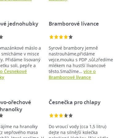
vé jednohubky
Bramborové lívance
omazánkové máslo a
Syrové brambory jemně
r smícháme v misce
nastrouháme,přidáme
. Přidáme lisovaný
vejce,mouku s PDP ,sůl,zředíme
etku soli, pepře a
mlékem na hustší lívancové
 o Česnekové
těsto.Smažíme…
více o
ky
Bramborové lívance
vo-ořechové
Česnečka pro chlapy
hranolky
ájíme na hranolky
Do vroucí vody (cca 1,5 litru)
m(z vepřového masa
dejte na silnější kolečka