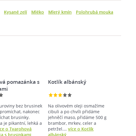
Kysané zelí
Mléko
Mletý kmín
Polohrubá mouka
vá pomazánka s
Kotlík albánský
ami
uroviny bez brusinek
Na olivovém oleji osmažíme
promíchat, nakonec
cibuli a po chvíli přidáme
íchat brusinky.
jehněčí maso, přidáme 500 g
 je pikantní, lehká a
brambor, mrkev, celer a
íce o Tvarohová
petržel.…
více o Kotlík
a s brusinkami
albánský