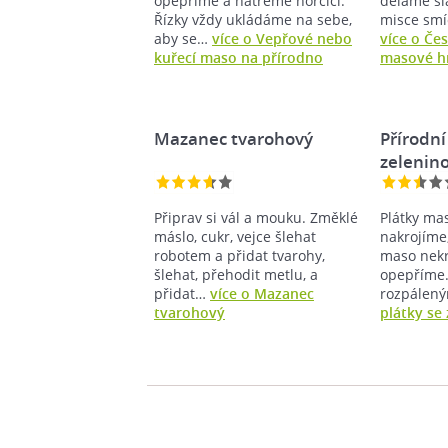
opepříme a natřeme hořčici.
děláme sla
Řízky vždy ukládáme na sebe,
misce sm
aby se…
více o Vepřové nebo
více o Če
kuřecí maso na přírodno
masové h
Mazanec tvarohový
Přírodní
zelenin
Připrav si vál a mouku. Změklé
Plátky ma
máslo, cukr, vejce šlehat
nakrojíme
robotem a přidat tvarohy,
maso nekr
šlehat, přehodit metlu, a
opepříme.
přidat…
více o Mazanec
rozpále
tvarohový
plátky se