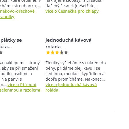
bší), které osolíme. V
nakrájené klobásy, lžíci sádla,
ícháme strouhanku,…
tlačený česnek (nešetřete,…
snekovo-ořechové
více o Česnečka pro chlapy
ranolky
 plátky se
Jednoduchá kávová
ou a…
roláda
sa naklepeme, strany
Žloutky vyšleháme s cukrem do
, aby se při smažení
pěny, přidáme olej, kávu i se
outilo, osolíme a
sedlinou, mouku s kypřidlem a
 Na pánvi s
dobře promícháme. Nakonec…
ným…
více o Přírodní
více o Jednoduchá kávová
 zeleninou a fazolemi
roláda