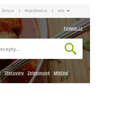
|
|
Ženy.cz
MojeZdraví.cz
více
Fitweb.cz
e
Těstoviny
Zeleninové
Mléčné