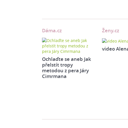
Dáma.cz
Ženy.cz
video Alen
Ochlaďte se aneb Jak
přelstít tropy
metodou z pera Járy
Cimrmana