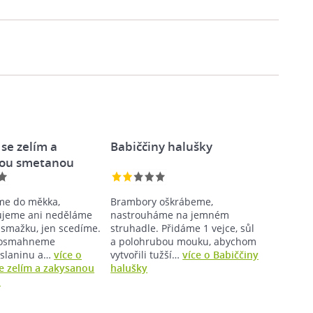
se zelím a
Babiččiny halušky
ou smetanou
íme do měkka,
Brambory oškrábeme,
ujeme ani neděláme
nastrouháme na jemném
smažku, jen scedíme.
struhadle. Přidáme 1 vejce, sůl
i osmahneme
a polohrubou mouku, abychom
 slaninu a…
více o
vytvořili tužší…
více o Babiččiny
e zelím a zakysanou
halušky
u