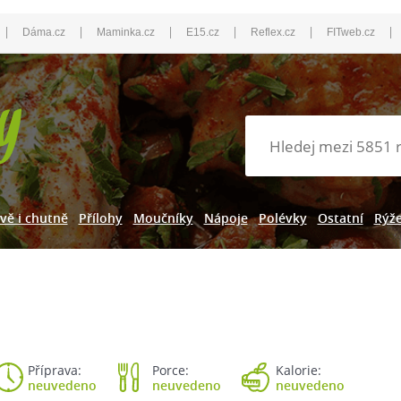
|
|
|
|
|
|
Dáma.cz
Maminka.cz
E15.cz
Reflex.cz
FITweb.cz
vě i chutně
Přílohy
Moučníky
Nápoje
Polévky
Ostatní
Rýž
Příprava:
Porce:
Kalorie:
neuvedeno
neuvedeno
neuvedeno