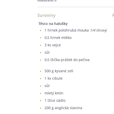
hodnoceno:
6
Suroviny
Těsto na halušky
1
hrnek polohrubá mouka
1/4 litrový
0,5
hrnek mléko
3
ks vejce
sůl
0,5
lžička prášek do pečiva
500
g kysané zelí
1
ks cibule
sůl
mletý kmín
1
lžíce sádlo
200
g anglická slanina