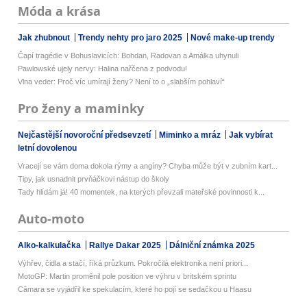
Móda a krása
Jak zhubnout
Trendy nehty pro jaro 2025
Nové make-up trendy
Čapí tragédie v Bohuslavicích: Bohdan, Radovan a Amálka uhynuli
Pawlowské ujely nervy: Halina nařčena z podvodu!
Vlna veder: Proč víc umírají ženy? Není to o „slabším pohlaví“
Pro ženy a maminky
Nejčastější novoroční předsevzetí
Miminko a mráz
Jak vybírat
letní dovolenou
Vracejí se vám doma dokola rýmy a angíny? Chyba může být v zubním kart...
Tipy, jak usnadnit prvňáčkovi nástup do školy
Tady hlídám já! 40 momentek, na kterých převzali mateřské povinnosti k...
Auto-moto
Alko-kalkulačka
Rallye Dakar 2025
Dálniční známka 2025
Výhřev, čidla a stačí, říká průzkum. Pokročilá elektronika není priori...
MotoGP: Martin proměnil pole position ve výhru v britském sprintu
Câmara se vyjádřil ke spekulacím, které ho pojí se sedačkou u Haasu