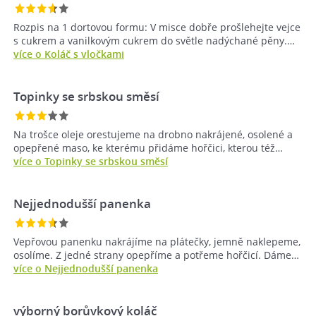
Rozpis na 1 dortovou formu: V misce dobře prošlehejte vejce
s cukrem a vanilkovým cukrem do světle nadýchané pěny.…
více o Koláč s vločkami
Topinky se srbskou směsí
Na trošce oleje orestujeme na drobno nakrájené, osolené a
opepřené maso, ke kterému přidáme hořčici, kterou též…
více o Topinky se srbskou směsí
Nejjednodušší panenka
Vepřovou panenku nakrájíme na plátečky, jemně naklepeme,
osolíme. Z jedné strany opepříme a potřeme hořčicí. Dáme…
více o Nejjednodušší panenka
výborný borůvkový koláč