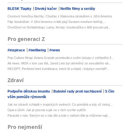
BLESK Tlapky
Divoký kačer
Netflix filmy a seriály
Cestovní horečka šlechty: Chuďas z Klatovska otrokářem v Jižní Americe
Filip Vondrášek: V Jižní Americe si lidé plují životem mnohem lehčeji,...
Osvěžení ve Schladmingu: Lamy, ferraty i koulovačka v létě jsou jen pá...
Pro generaci Z
#inspirace
#wellbeing
#news
Pop Culture Wrap: Ariana Grande promluvila o svém ústupu z veřejného ž...
Alt news: MGK v tom zas lítá, Jared Leto byl obviněný ze sexuálního ob...
RECEPT: Perfektní letní kombinace, které tě zchladí, i kdybys nechtěl*...
Zdraví
Podpořte dětskou imunitu
Babské rady proti nachlazení
S čím
vším pomůže rýmovník
Jak se zdravě zchladit v tropických vedrech: Co pomáhá a kdy už riskuj...
Úpal a úžeh: Jak je poznat a jak se z nich rychle vyléčit
Parazité v nás: Kterým se u nás líbí a kde v našem těle je můžeme nají...
Pro nejmenší