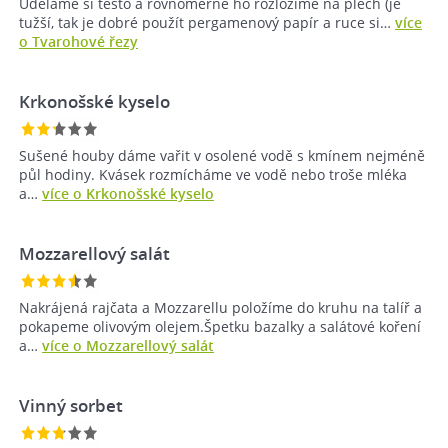
Uděláme si těsto a rovnoměrně ho rozložíme na plech (je
tužší, tak je dobré použít pergamenový papír a ruce si…
více
o Tvarohové řezy
Krkonošské kyselo
Sušené houby dáme vařit v osolené vodě s kmínem nejméně
půl hodiny. Kvásek rozmícháme ve vodě nebo troše mléka
a…
více o Krkonošské kyselo
Mozzarellový salát
Nakrájená rajčata a Mozzarellu položíme do kruhu na talíř a
pokapeme olivovým olejem.Špetku bazalky a salátové koření
a…
více o Mozzarellový salát
Vinný sorbet