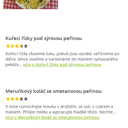
Kuřecí řízky pod sýrovou peřinou
Kuřecí řízky zbavíme tuku, pokud jsou vysoké, seřízneme po
délce, lehce osolíme a narovnáme do máslem vymazaného
pekáče…
více o Kuřecí řízky pod sýrovou peřinou
Meruňkový koláč se smetanovou peřinou
V míse rozmíchejte mouku s droždím, se solí, s cukrem a
máslem. Přilijte mléko a vypracujte hladké těsto. Nechte…
více o Meruňkový koláč se smetanovou peřinou