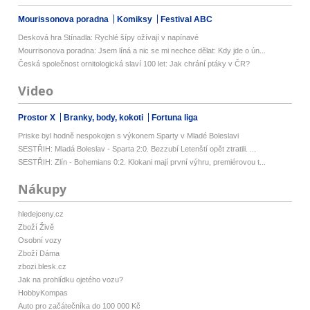
Mourissonova poradna
Komiksy
Festival ABC
Desková hra Stínadla: Rychlé šípy ožívají v napínavé
Mourrisonova poradna: Jsem líná a nic se mi nechce dělat: Kdy jde o ún...
Česká společnost ornitologická slaví 100 let: Jak chrání ptáky v ČR?
Video
Prostor X
Branky, body, kokoti
Fortuna liga
Priske byl hodně nespokojen s výkonem Sparty v Mladé Boleslavi
SESTŘIH: Mladá Boleslav - Sparta 2:0. Bezzubí Letenští opět ztratili. ...
SESTŘIH: Zlín - Bohemians 0:2. Klokani mají první výhru, premiérovou t...
Nákupy
hledejceny.cz
Zboží Živě
Osobní vozy
Zboží Dáma
zbozi.blesk.cz
Jak na prohlídku ojetého vozu?
HobbyKompas
Auto pro začátečníka do 100 000 Kč