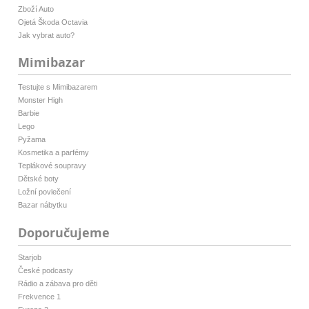
Zboží Auto
Ojetá Škoda Octavia
Jak vybrat auto?
Mimibazar
Testujte s Mimibazarem
Monster High
Barbie
Lego
Pyžama
Kosmetika a parfémy
Teplákové soupravy
Dětské boty
Ložní povlečení
Bazar nábytku
Doporučujeme
Starjob
České podcasty
Rádio a zábava pro děti
Frekvence 1