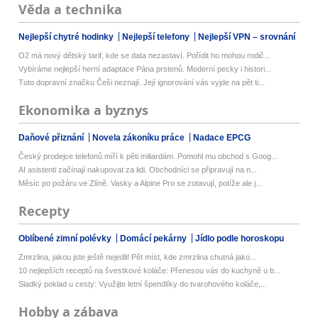
Věda a technika
Nejlepší chytré hodinky
Nejlepší telefony
Nejlepší VPN – srovnání
O2 má nový dětský tarif, kde se data nezastaví. Pořídit ho mohou rodič...
Vybíráme nejlepší herní adaptace Pána prstenů. Moderní pecky i histori...
Tuto dopravní značku Češi neznají. Její ignorování vás vyjde na pět ti...
Ekonomika a byznys
Daňové přiznání
Novela zákoníku práce
Nadace EPCG
Český prodejce telefonů míří k pěti miliardám. Pomohl mu obchod s Goog...
AI asistenti začínají nakupovat za lidi. Obchodníci se připravují na n...
Měsíc po požáru ve Zlíně. Vasky a Alpine Pro se zotavují, potíže ale j...
Recepty
Oblíbené zimní polévky
Domácí pekárny
Jídlo podle horoskopu
Zmrzlina, jakou jste ještě nejedli! Pět míst, kde zmrzlina chutná jako...
10 nejlepších receptů na švestkové koláče: Přenesou vás do kuchyně u b...
Sladký poklad u cesty: Využijte letní špendlíky do tvarohového koláče,...
Hobby a zábava