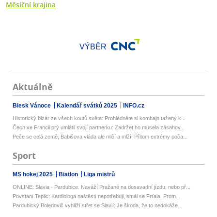
Měsíční krajina
VÝBĚR
Aktuálně
Blesk Vánoce
Kalendář svátků 2025
INFO.cz
Historický bizár ze všech koutů světa: Prohlédněte si kombajn tažený k...
Čech ve Francii prý umlátil svojí partnerku: Zadržet ho musela zásahov...
Peče se celá země, Babišova vláda ale mlčí a mlží. Přitom extrémy poča...
Sport
MS hokej 2025
Biatlon
Liga mistrů
ONLINE: Slavia - Pardubice. Naváží Pražané na dosavadní jízdu, nebo př...
Povstání Teplic: Kardiologa naštěstí nepotřebuji, smál se Frťala. Prom...
Pardubický Boledovič vyhlíží střet se Slavií: Je škoda, že to nedokáže...