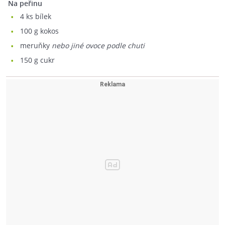
Na peřinu
4
ks bílek
100
g kokos
meruňky
nebo jiné ovoce podle chuti
150
g cukr