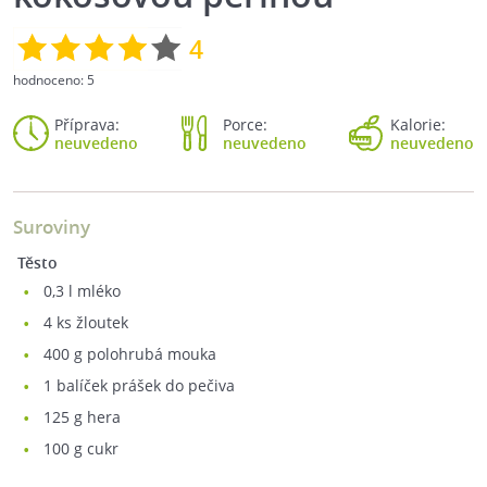
4
hodnoceno:
5
Příprava:
Porce:
Kalorie:
neuvedeno
neuvedeno
neuvedeno
Suroviny
Těsto
0,3
l mléko
4
ks žloutek
400
g polohrubá mouka
1
balíček prášek do pečiva
125
g hera
100
g cukr