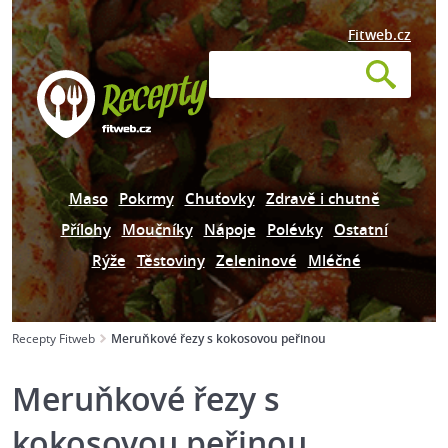
Fitweb.cz
Maso
Pokrmy
Chuťovky
Zdravě i chutně
Přílohy
Moučníky
Nápoje
Polévky
Ostatní
Rýže
Těstoviny
Zeleninové
Mléčné
Recepty Fitweb
Meruňkové řezy s kokosovou peřinou
Meruňkové řezy s
kokosovou peřinou