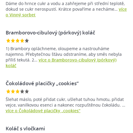
Dáme do hrnce cukr a vodu a zahřejeme při střední teplotě,
dokud se cukr nerospustí. Krátce povaříme a necháme…
více
o Vinný sorbet
Bramborovo-cibulový (pórkový) koláč
1) Brambory opláchneme, oloupeme a nastrouháme
najemno. Přebytečnou šťávu odstraníme, aby směs nebyla
příliš tekutá. 2…
více o Bramborovo-cibulový (pórkový)
koláč
Čokoládové placičky „cookies“
Šlehat máslo, poté přidat cukr, ušlehat tuhou hmotu, přidat
vejce, vanilkovou esenci a nakonec rozpuštěnou čokoládu. …
více o Čokoládové placičky „cookies“
Koláč s vločkami