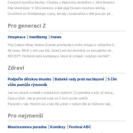
Cestovní horečka šlechty: Chuďas z Klatovska otrokářem v Jižní Americe
Filip Vondrášek: V Jižní Americe si lidé plují životem mnohem lehčeji,...
Osvěžení ve Schladmingu: Lamy, ferraty i koulovačka v létě jsou jen pá...
Pro generaci Z
#inspirace
#wellbeing
#news
Pop Culture Wrap: Ariana Grande promluvila o svém ústupu z veřejného ž...
Alt news: MGK v tom zas lítá, Jared Leto byl obviněný ze sexuálního ob...
RECEPT: Perfektní letní kombinace, které tě zchladí, i kdybys nechtěl*...
Zdraví
Podpořte dětskou imunitu
Babské rady proti nachlazení
S čím
vším pomůže rýmovník
Jak se zdravě zchladit v tropických vedrech: Co pomáhá a kdy už riskuj...
Úpal a úžeh: Jak je poznat a jak se z nich rychle vyléčit
Parazité v nás: Kterým se u nás líbí a kde v našem těle je můžeme nají...
Pro nejmenší
Mourissonova poradna
Komiksy
Festival ABC