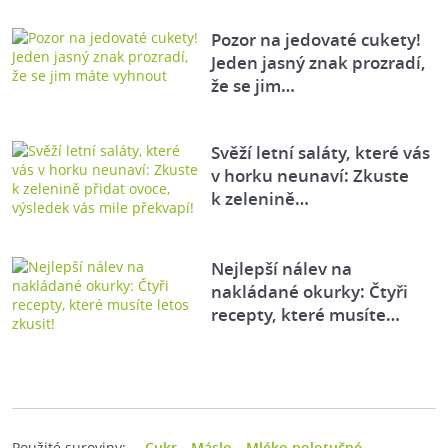
Pozor na jedovaté cukety!
Jeden jasný znak prozradí,
že se jim…
Svěží letní saláty, které vás
v horku neunaví: Zkuste
k zelenině…
Nejlepší nálev na
nakládané okurky: Čtyři
recepty, které musíte…
Použité suroviny:
Cukr
Máslo
Mléko polotučné