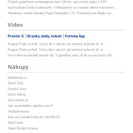
Česká společnost ornitologická slaví 100 let: Jak chrání ptáky v ČR?
Vyzkoušejte český kyberpunk. V Netspectre se stanete elitním hackerem ...
Plastikový model Handley Page Hampden 1:72: Postavili jsme létající ku...
Video
Prostor X
Branky, body, kokoti
Fortuna liga
Prague Pride vrcholí: Tisíce lidí v ulicích, jde duhový průvod! (8. sr...
Prague Pride vrcholí: Tisíce lidí v ulicích, jde duhový průvod! (8. sr...
Hra světel na fasádě slavné vily: Tugendhat slaví 25 let na seznamu UN...
Nákupy
hledejceny.cz
Zboží Živě
Osobní vozy
Zboží Dáma
zbozi.blesk.cz
Jak na prohlídku ojetého vozu?
HobbyKompas
Auto pro začátečníka do 100 000 Kč
Zboží Auto
Ojetá Škoda Octavia