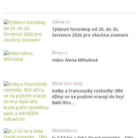
Dáma.cz
Týdenní horoskop od 20. do 26.
července 2026 pro všechna znamení
Ženy.cz
video Alena Mihulová
Blesk pro ženy
Italky a Francouzky rozhodly: Bílé
džíny se na podzim vracejí do hry!
Babí léto…
Maminka.cz
Je jí 53 let a čeká čtvrté miminko. „Děti