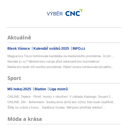
VÝBĚR
Aktuálně
Blesk Vánoce
Kalendář svátků 2025
INFO.cz
Magyarova Tisza nominovala kandidáta na maďarského prezidenta. Je jím ...
Nemáte ji i vy? Ministerstvo varuje před nebezpečnou kosmetikou!
Maďarsko bude mít nového prezidenta: Vládní strana nominovala bývalého...
Sport
MS hokej 2025
Biatlon
Liga mistrů
ONLINE: Teplice - Plzeň. Hyský v ohrožení. V základu Kabongo, Souaré č...
ONLINE: Zlín - Bohemians. Souboj dvou týmů bez výhry. Kdo bude úspěšně...
Šířily se zvěsti o konci... Nadšený Gudas: Měl jsem přehřátý telefon! ...
Móda a krása