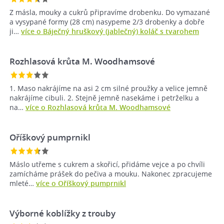
Z másla, mouky a cukrů připravíme drobenku. Do vymazané
a vysypané formy (28 cm) nasypeme 2/3 drobenky a dobře
ji…
více o Báječný hruškový (jablečný) koláč s tvarohem
Rozhlasová krůta M. Woodhamsové
1. Maso nakrájíme na asi 2 cm silné proužky a velice jemně
nakrájíme cibuli. 2. Stejně jemně nasekáme i petrželku a
na…
více o Rozhlasová krůta M. Woodhamsové
Oříškový pumprnikl
Máslo utřeme s cukrem a skořicí, přidáme vejce a po chvíli
zamícháme prášek do pečiva a mouku. Nakonec zpracujeme
mleté…
více o Oříškový pumprnikl
Výborné koblížky z trouby