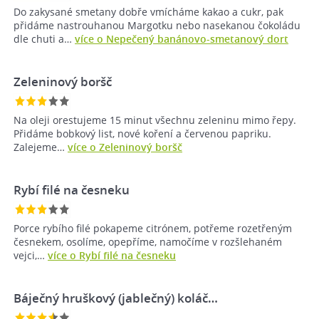
Do zakysané smetany dobře vmícháme kakao a cukr, pak
přidáme nastrouhanou Margotku nebo nasekanou čokoládu
dle chuti a…
více o Nepečený banánovo-smetanový dort
Zeleninový boršč
Na oleji orestujeme 15 minut všechnu zeleninu mimo řepy.
Přidáme bobkový list, nové koření a červenou papriku.
Zalejeme…
více o Zeleninový boršč
Rybí filé na česneku
Porce rybího filé pokapeme citrónem, potřeme rozetřeným
česnekem, osolíme, opepříme, namočíme v rozšlehaném
vejci,…
více o Rybí filé na česneku
Báječný hruškový (jablečný) koláč…