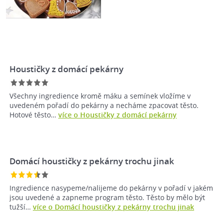
Houstičky z domácí pekárny
Všechny ingredience kromě máku a semínek vložíme v
uvedeném pořadí do pekárny a necháme zpacovat těsto.
Hotové těsto…
více o Houstičky z domácí pekárny
Domácí houstičky z pekárny trochu jinak
Ingredience nasypeme/nalijeme do pekárny v pořadí v jakém
jsou uvedené a zapneme program těsto. Těsto by mělo být
tužší…
více o Domácí houstičky z pekárny trochu jinak