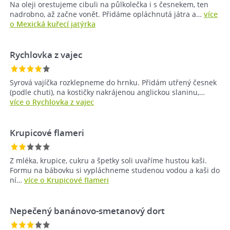
Na oleji orestujeme cibuli na půlkolečka i s česnekem, ten
nadrobno, až začne vonět. Přidáme opláchnutá játra a…
více
o Mexická kuřecí jatýrka
Rychlovka z vajec
Syrová vajíčka rozklepneme do hrnku. Přidám utřený česnek
(podle chuti), na kostičky nakrájenou anglickou slaninu,…
více o Rychlovka z vajec
Krupicové flameri
Z mléka, krupice, cukru a špetky soli uvaříme hustou kaši.
Formu na bábovku si vypláchneme studenou vodou a kaši do
ní…
více o Krupicové flameri
Nepečený banánovo-smetanový dort