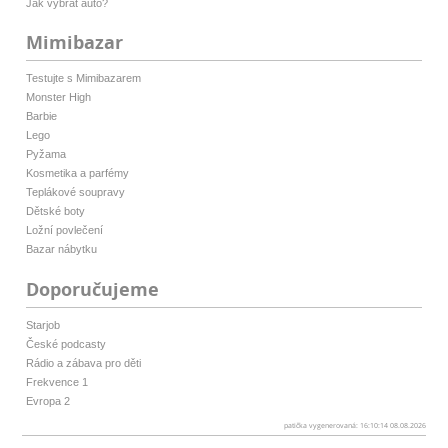
Jak vybrat auto?
Mimibazar
Testujte s Mimibazarem
Monster High
Barbie
Lego
Pyžama
Kosmetika a parfémy
Teplákové soupravy
Dětské boty
Ložní povlečení
Bazar nábytku
Doporučujeme
Starjob
České podcasty
Rádio a zábava pro děti
Frekvence 1
Evropa 2
patička vygenerovaná: 16:10:14 08.08.2026