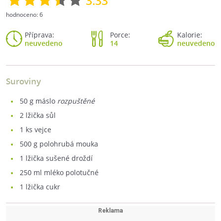
3.33
hodnoceno:
6
Příprava:
Porce:
Kalorie:
neuvedeno
14
neuvedeno
Suroviny
50
g máslo
rozpuštěné
2
lžička sůl
1
ks vejce
500
g polohrubá mouka
1
lžička sušené droždí
250
ml mléko polotučné
1
lžička cukr