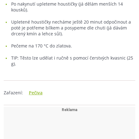
Po nakynutí upleteme houstičky (já dělám menších 14
kousků).
Upletené houstičky necháme ještě 20 minut odpočinout a
poté je potřeme bílkem a posypeme dle chuti (já dávám
drcený kmín a lehce sůl).
Pečeme na 170 °C do zlatova.
TIP: Těsto lze udělat i ručně s pomocí čerstvých kvasnic (25
g).
Zařazení:
Pečiva