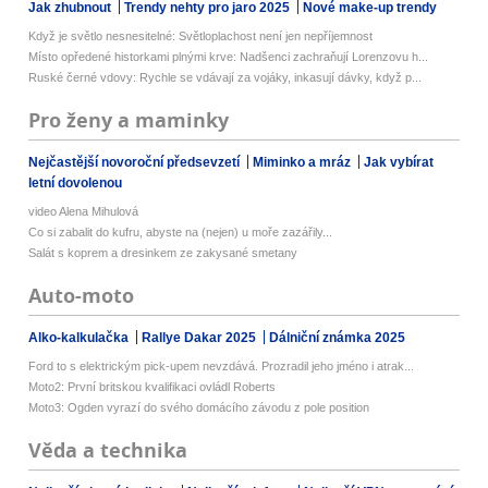
Jak zhubnout
Trendy nehty pro jaro 2025
Nové make-up trendy
Když je světlo nesnesitelné: Světloplachost není jen nepříjemnost
Místo opředené historkami plnými krve: Nadšenci zachraňují Lorenzovu h...
Ruské černé vdovy: Rychle se vdávají za vojáky, inkasují dávky, když p...
Pro ženy a maminky
Nejčastější novoroční předsevzetí
Miminko a mráz
Jak vybírat
letní dovolenou
video Alena Mihulová
Co si zabalit do kufru, abyste na (nejen) u moře zazářily...
Salát s koprem a dresinkem ze zakysané smetany
Auto-moto
Alko-kalkulačka
Rallye Dakar 2025
Dálniční známka 2025
Ford to s elektrickým pick-upem nevzdává. Prozradil jeho jméno i atrak...
Moto2: První britskou kvalifikaci ovládl Roberts
Moto3: Ogden vyrazí do svého domácího závodu z pole position
Věda a technika