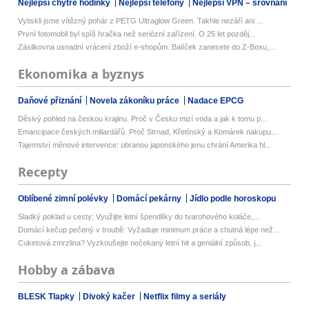
Nejlepší chytré hodinky
Nejlepší telefony
Nejlepší VPN – srovnání
Vytiskli jsme vítězný pohár z PETG Ultraglow Green. Takhle nezáří ani ...
První fotomobil byl spíš hračka než seriózní zařízení. O 25 let pozděj...
Zásilkovna usnadní vrácení zboží e-shopům. Balíček zanesete do Z-Boxu,...
Ekonomika a byznys
Daňové přiznání
Novela zákoníku práce
Nadace EPCG
Děsivý pohled na českou krajinu. Proč v Česku mizí voda a jak k tomu p...
Emancipace českých miliardářů. Proč Strnad, Křetínský a Komárek nakupu...
Tajemství měnové intervence: obranou japonského jenu chrání Amerika hl...
Recepty
Oblíbené zimní polévky
Domácí pekárny
Jídlo podle horoskopu
Sladký poklad u cesty: Využijte letní špendlíky do tvarohového koláče,...
Domácí kečup pečený v troubě: Vyžaduje minimum práce a chutná lépe než...
Cuketová zmrzlina? Vyzkoušejte nečekaný letní hit a geniální způsob, j...
Hobby a zábava
BLESK Tlapky
Divoký kačer
Netflix filmy a seriály