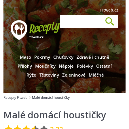
Fitweb.cz
Maso
Pokrmy
Chuťovky
Zdravě i chutně
Přílohy
Moučníky
Nápoje
Polévky
Ostatní
Rýže
Těstoviny
Zeleninové
Mléčné
Recepty Fitweb
Malé domácí houstičky
Malé domácí houstičky