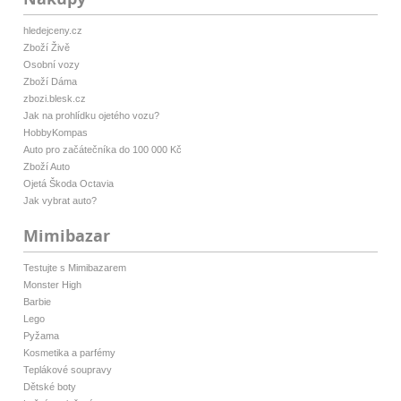
hledejceny.cz
Zboží Živě
Osobní vozy
Zboží Dáma
zbozi.blesk.cz
Jak na prohlídku ojetého vozu?
HobbyKompas
Auto pro začátečníka do 100 000 Kč
Zboží Auto
Ojetá Škoda Octavia
Jak vybrat auto?
Mimibazar
Testujte s Mimibazarem
Monster High
Barbie
Lego
Pyžama
Kosmetika a parfémy
Teplákové soupravy
Dětské boty