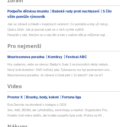
Zdraví
Podpořte dětskou imunitu
Babské rady proti nachlazení
S čím
vším pomůže rýmovník
Jak se zdravě zchladit v tropických vedrech: Co pomáhá a kdy už riskuj...
Úpal a úžeh: Jak je poznat a jak se z nich rychle vyléčit
Parazité v nás: Kterým se u nás líbí a kde v našem těle je můžeme nají...
Pro nejmenší
Mourissonova poradna
Komiksy
Festival ABC
Hry zadarmo, nebo se slevou: Baldur's Gate 3 na konzolích nikdy nebylo...
Nový král druhohor: Obří mořský plaz Tylosaurus rex byl postrachem oce...
Mourrisonova poradna: Je zdravé si čistit pleť v 11 letech? Jak na to?
Video
Prostor X
Branky, body, kokoti
Fortuna liga
Eva Decroix na dovolené s kolegou z ODS
Sex, fetiš, BDSM, ale i přednášky, workshopy a market. Organizátor Pra...
Hradec hrál velice dobře, ale kvalita soupeře byla znát. Prohra na hři...
Nákupy