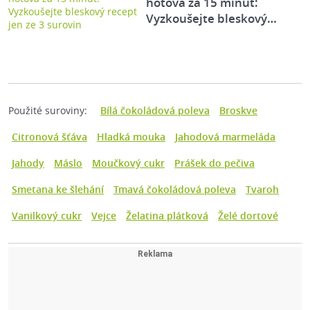
hotová za 15 minut:
Vyzkoušejte bleskový…
Použité suroviny:
Bílá čokoládová poleva
Broskve
Citronová šťáva
Hladká mouka
Jahodová marmeláda
Jahody
Máslo
Moučkový cukr
Prášek do pečiva
Smetana ke šlehání
Tmavá čokoládová poleva
Tvaroh
Vanilkový cukr
Vejce
Želatina plátková
Želé dortové