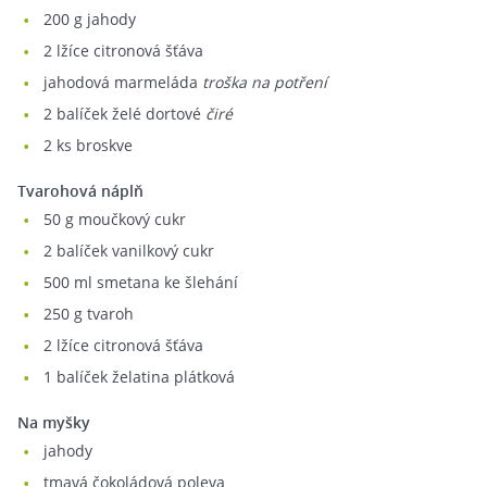
200
g jahody
2
lžíce citronová šťáva
jahodová marmeláda
troška na potření
2
balíček želé dortové
čiré
2
ks broskve
Tvarohová náplň
50
g moučkový cukr
2
balíček vanilkový cukr
500
ml smetana ke šlehání
250
g tvaroh
2
lžíce citronová šťáva
1
balíček želatina plátková
Na myšky
jahody
tmavá čokoládová poleva