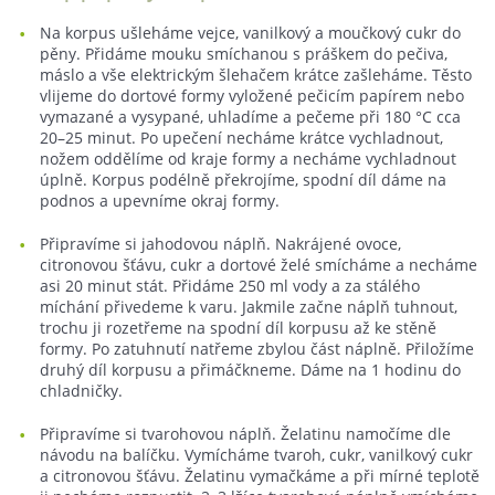
Na korpus ušleháme vejce, vanilkový a moučkový cukr do
pěny. Přidáme mouku smíchanou s práškem do pečiva,
máslo a vše elektrickým šlehačem krátce zašleháme. Těsto
vlijeme do dortové formy vyložené pečicím papírem nebo
vymazané a vysypané, uhladíme a pečeme při 180 °C cca
20–25 minut. Po upečení necháme krátce vychladnout,
nožem oddělíme od kraje formy a necháme vychladnout
úplně. Korpus podélně překrojíme, spodní díl dáme na
podnos a upevníme okraj formy.
Připravíme si jahodovou náplň. Nakrájené ovoce,
citronovou šťávu, cukr a dortové želé smícháme a necháme
asi 20 minut stát. Přidáme 250 ml vody a za stálého
míchání přivedeme k varu. Jakmile začne náplň tuhnout,
trochu ji rozetřeme na spodní díl korpusu až ke stěně
formy. Po zatuhnutí natřeme zbylou část náplně. Přiložíme
druhý díl korpusu a přimáčkneme. Dáme na 1 hodinu do
chladničky.
Připravíme si tvarohovou náplň. Želatinu namočíme dle
návodu na balíčku. Vymícháme tvaroh, cukr, vanilkový cukr
a citronovou šťávu. Želatinu vymačkáme a při mírné teplotě