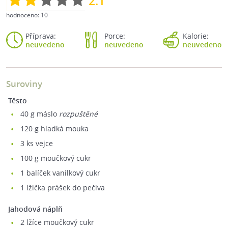
2.1
hodnoceno:
10
Příprava:
Porce:
Kalorie:
neuvedeno
neuvedeno
neuvedeno
Suroviny
Těsto
40
g máslo
rozpuštěné
120
g hladká mouka
3
ks vejce
100
g moučkový cukr
1
balíček vanilkový cukr
1
lžička prášek do pečiva
Jahodová náplň
2
lžíce moučkový cukr