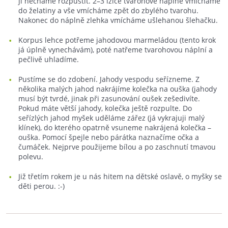
ji necháme rozpustit. 2–3 lžíce tvarohové náplně vmícháme
do želatiny a vše vmícháme zpět do zbylého tvarohu.
Nakonec do náplně zlehka vmícháme ušlehanou šlehačku.
Korpus lehce potřeme jahodovou marmeládou (tento krok
já úplně vynechávám), poté natřeme tvarohovou náplní a
pečlivě uhladíme.
Pustíme se do zdobení. Jahody vespodu seřízneme. Z
několika malých jahod nakrájíme kolečka na ouška (jahody
musí být tvrdé, jinak při zasunování oušek zešedivíte.
Pokud máte větší jahody, kolečka ještě rozpulte. Do
seřízlých jahod myšek uděláme zářez (já vykrajuji malý
klínek), do kterého opatrně vsuneme nakrájená kolečka –
ouška. Pomocí špejle nebo párátka naznačíme očka a
čumáček. Nejprve použijeme bílou a po zaschnutí tmavou
polevu.
Již třetím rokem je u nás hitem na dětské oslavě, o myšky se
děti perou. :-)