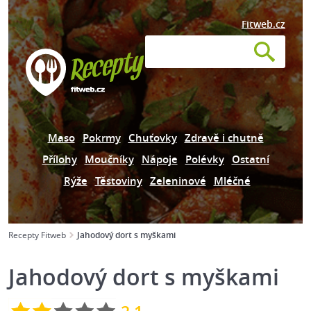
Fitweb.cz
Maso
Pokrmy
Chuťovky
Zdravě i chutně
Přílohy
Moučníky
Nápoje
Polévky
Ostatní
Rýže
Těstoviny
Zeleninové
Mléčné
Recepty Fitweb
Jahodový dort s myškami
Jahodový dort s myškami