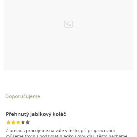
Doporučujeme
Přehnutý jablkový koláč
Z přísad zpracujeme na vále v těsto, při propracování
můžeme trochu podsypat hladkou moukou. Těsto necháme