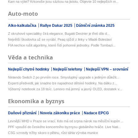
Kam na výlet? Krkonoše jsou sázkou na jistotu. Objevte 10 nejlepších m...
Auto-moto
Alko-kalkulačka
Rallye Dakar 2025
Dálniční známka 2025
Z okruhové specialitky čirá elegance. Bugatti Destrier je třetí dílo d...
Největší škodovka už se vyrábí. Peaq sjíždí z linky v Mladé Boleslavi
FIA nechce rušit algoritmy, které řídí pohonné jednotky. Podle Tombazi...
Věda a technika
Nejlepší chytré hodinky
Nejlepší telefony
Nejlepší VPN – srovnání
Nintendo Switch 2 po prvním roce. Smysluplný upgrade s jediným důležit...
Experti předvedli, jak snadno lze napadnout dětské hodinky. Na dálku z...
Výborný notebook za 18 tisíc. Lenovo má jemný a jasný OLED, dostatek v...
Ekonomika a byznys
Daňové přiznání
Novela zákoníku práce
Nadace EPCG
Levnější MHD v Praze se vrací. Kdo má od srpna nárok na měsíční kupón ...
PPF vpouští do českého koncertního byznysu globálního hráče. Live Nati...
CSG vzrostly tržby skoro o pětinu, růst táhla výroba munice