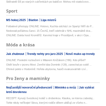
Sběratelé šílí po starých cukřenkách po babičce: Mohou mít statisícovo...
Sport
MS hokej 2025
Biatlon
Liga mistrů
Fotbalové přestupy ONLINE: Hotovo, Kuchta odchází ze Sparty! Míří do P...
Nedostali pořádnou šanci. 15 Čechů, kteří odehráli v NHL maximálně dva...
ONLINE: Dukla hostí Kroměříž. Karviná hraje v Prostějově, v akci i Opa...
Móda a krása
Jak zhubnout
Trendy nehty pro jaro 2025
Nové make-up trendy
ONLINE: Poslední rozloučení s Milanem Knížákem (†86). Kdo přišel?
Oběť bouře v jezeru Most: Zemřel táta Dominik (†28), zanechal po sobě ...
Ohnivé peklo v Hodoníně: Hořela ubytovna, hasiči evakuovali lidi i zví...
Pro ženy a maminky
Nejčastější novoroční předsevzetí
Miminko a mráz
Jak vybírat
letní dovolenou
RECEPT: Kynutý švestkový koláč s drobenkou. Klasika, se kterou zaboduj...
Tohle nikdy neříkejte! Slova, kterými rodiče dětem ubližují ze všeho n...