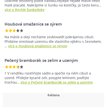
Uvaříme těstoviny podle návodu,nejlépe nějaké mašle nebo
malé placaté. Nakrájíme si šunku na kostičky, já často beru…
více o Rychlé šunkofleky
Houbová smaženice se sýrem
Na másle a oleji necháme zesklovatět pokrájenou cibuli.
Přidáme orestovat uzeninu dle vlastního výběru s česnekem,
…
více o Houbová smaženice se sýrem
Pečený bramborák se zelím a uzeným
1 V rendlíku rozehřejte sádlo a opečte na něm cibuli a
uzené. Přidejte kysané zelí, posypte kmínem, podlijte
trochou…
více o Pečený bramborák se zelím a uzeným