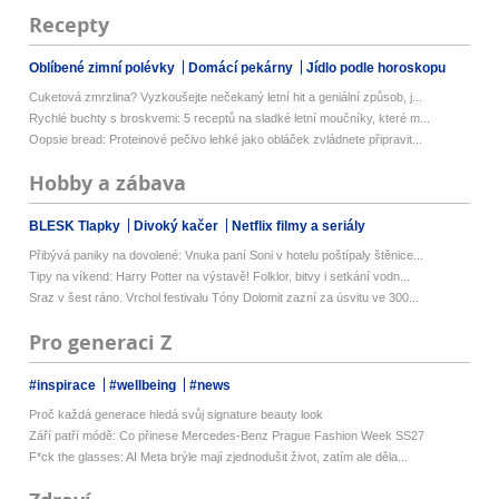
Recepty
Oblíbené zimní polévky
Domácí pekárny
Jídlo podle horoskopu
Cuketová zmrzlina? Vyzkoušejte nečekaný letní hit a geniální způsob, j...
Rychlé buchty s broskvemi: 5 receptů na sladké letní moučníky, které m...
Oopsie bread: Proteinové pečivo lehké jako obláček zvládnete připravit...
Hobby a zábava
BLESK Tlapky
Divoký kačer
Netflix filmy a seriály
Přibývá paniky na dovolené: Vnuka paní Soni v hotelu poštípaly štěnice...
Tipy na víkend: Harry Potter na výstavě! Folklor, bitvy i setkání vodn...
Sraz v šest ráno. Vrchol festivalu Tóny Dolomit zazní za úsvitu ve 300...
Pro generaci Z
#inspirace
#wellbeing
#news
Proč každá generace hledá svůj signature beauty look
Září patří módě: Co přinese Mercedes-Benz Prague Fashion Week SS27
F*ck the glasses: AI Meta brýle mají zjednodušit život, zatím ale děla...