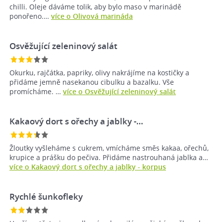
chilli. Oleje dáváme tolik, aby bylo maso v marinádě
ponořeno.…
více o Olivová marináda
Osvěžující zeleninový salát
Okurku, rajčátka, papriky, olivy nakrájíme na kostičky a
přidáme jemně nasekanou cibulku a bazalku. Vše
promícháme. …
více o Osvěžující zeleninový salát
Kakaový dort s ořechy a jablky -…
Žloutky vyšleháme s cukrem, vmícháme směs kakaa, ořechů,
krupice a prášku do pečiva. Přidáme nastrouhaná jablka a…
více o Kakaový dort s ořechy a jablky - korpus
Rychlé šunkofleky