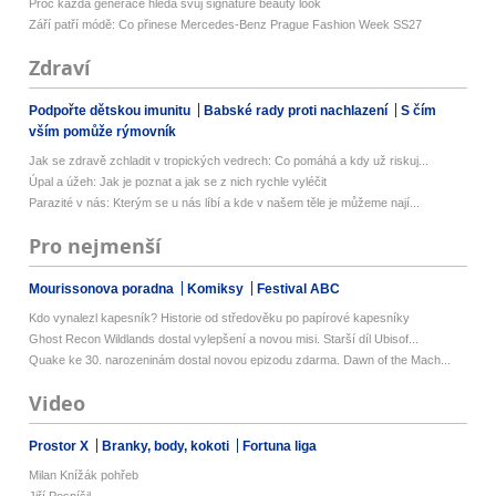
Proč každá generace hledá svůj signature beauty look
Září patří módě: Co přinese Mercedes-Benz Prague Fashion Week SS27
Zdraví
Podpořte dětskou imunitu
Babské rady proti nachlazení
S čím
vším pomůže rýmovník
Jak se zdravě zchladit v tropických vedrech: Co pomáhá a kdy už riskuj...
Úpal a úžeh: Jak je poznat a jak se z nich rychle vyléčit
Parazité v nás: Kterým se u nás líbí a kde v našem těle je můžeme nají...
Pro nejmenší
Mourissonova poradna
Komiksy
Festival ABC
Kdo vynalezl kapesník? Historie od středověku po papírové kapesníky
Ghost Recon Wildlands dostal vylepšení a novou misi. Starší díl Ubisof...
Quake ke 30. narozeninám dostal novou epizodu zdarma. Dawn of the Mach...
Video
Prostor X
Branky, body, kokoti
Fortuna liga
Milan Knížák pohřeb