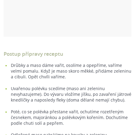
Postup přípravy receptu
Drůbky a maso dáme vařit, osolíme a opepříme, vaříme
velmi pomalu. Když je maso skoro měkké, přidáme zeleninu
a cibuli. Opět chvíli vaříme.
Uvařenou polévku scedíme (maso ani zeleninu
nevyhazujeme). Do vývaru vložíme jíšku, po zavaření játrové
knedlíčky a naposledy fleky (doma dělané nemají chybu).
Poté, co se polévka přestane vařit, ochutíme rozetřeným
česnekem, majoránkou a polévkovým kořením. Dochutíme
podle chuti solí a pepřem.
Odložené maso nakrájíme na kousky a zeleninu