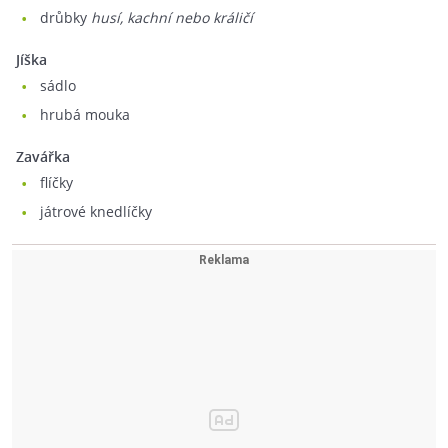
drůbky
husí, kachní nebo králičí
Jíška
sádlo
hrubá mouka
Zavářka
flíčky
játrové knedlíčky