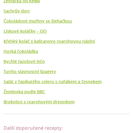
Zelňačka od Kewa
Sachrův dort
Čokoládové muffiny se šlehačkou
Lískové koláčky – Oči
Křehký koláč s kaštanovo-tvarohovou náplní
Horká čokoládka
Rychlé fazolové lečo
Turiho slavnostní špagety
Salát z řapíkatého celeru s tuňákem a česnekem
Žemlovka podle BBC
Brokolice s tvarohovým dresinkem
Další doporučené recepty: