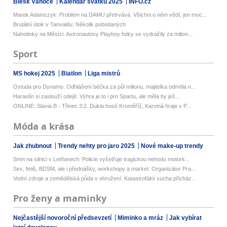
Blesk Vánoce
Kalendář svátků 2025
INFO.cz
Marek Adamczyk: Problém na DAMU přetrvává. Všichni o něm vědí, jen moc...
Brutální útok v Tanvaldu: Několik pobodaných
Nahotinky na Měsíci: Astronautovy Playboy fotky se vydražily za milion...
Sport
MS hokej 2025
Biatlon
Liga mistrů
Ostuda pro Dynamo. Odhlášení béčka za půl milionu, majitelka odmítla n...
Haraslín si zaslouží odejít. Výhra je to i pro Spartu, ale měla by ješ...
ONLINE: Slavia B - Třinec 3:2. Dukla hostí Kroměříž, Karviná hraje v P...
Móda a krása
Jak zhubnout
Trendy nehty pro jaro 2025
Nové make-up trendy
Smrt na silnici v Letňanech: Policie vyšetřuje tragickou nehodu motork...
Sex, fetiš, BDSM, ale i přednášky, workshopy a market. Organizátor Pra...
Vodní zdroje a zemědělská půda v ohrožení: Katastrofální sucha přicház...
Pro ženy a maminky
Nejčastější novoroční předsevzetí
Miminko a mráz
Jak vybírat