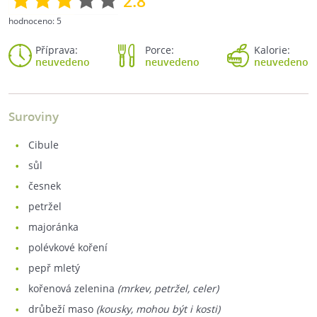
2.8
hodnoceno:
5
Příprava:
Porce:
Kalorie:
neuvedeno
neuvedeno
neuvedeno
Suroviny
cibule
sůl
česnek
petržel
majoránka
polévkové koření
pepř mletý
kořenová zelenina
(mrkev, petržel, celer)
drůbeží maso
(kousky, mohou být i kosti)