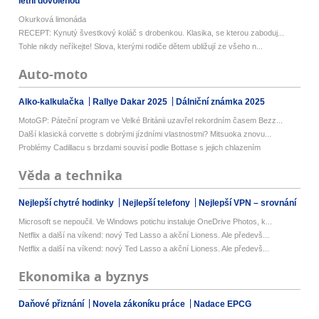
letní dovolenou
Okurková limonáda
RECEPT: Kynutý švestkový koláč s drobenkou. Klasika, se kterou zaboduj...
Tohle nikdy neříkejte! Slova, kterými rodiče dětem ubližují ze všeho n...
Auto-moto
Alko-kalkulačka
Rallye Dakar 2025
Dálniční známka 2025
MotoGP: Páteční program ve Velké Británii uzavřel rekordním časem Bezz...
Další klasická corvette s dobrými jízdními vlastnostmi? Mitsuoka znovu...
Problémy Cadillacu s brzdami souvisí podle Bottase s jejich chlazením
Věda a technika
Nejlepší chytré hodinky
Nejlepší telefony
Nejlepší VPN – srovnání
Microsoft se nepoučil. Ve Windows potichu instaluje OneDrive Photos, k...
Netflix a další na víkend: nový Ted Lasso a akční Lioness. Ale předevš...
Netflix a další na víkend: nový Ted Lasso a akční Lioness. Ale předevš...
Ekonomika a byznys
Daňové přiznání
Novela zákoníku práce
Nadace EPCG