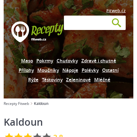
Fitweb.cz
Maso
Pokrmy
Chuťovky
Zdravě i chutně
Přílohy
Moučníky
Nápoje
Polévky
Ostatní
Rýže
Těstoviny
Zeleninové
Mléčné
Recepty Fitweb
Kaldoun
Kaldoun