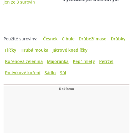
Použité suroviny:
Česnek
Cibule
Drůbeží maso
Drůbky
Flíčky
Hrubá mouka
Játrové knedlíčky
Kořenová zelenina
Majoránka
Pepř mletý
Petržel
Polévkové koření
Sádlo
Sůl