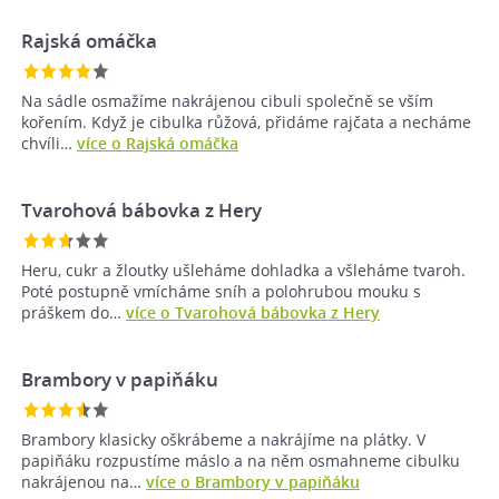
Rajská omáčka
Na sádle osmažíme nakrájenou cibuli společně se vším
kořením. Když je cibulka růžová, přidáme rajčata a necháme
chvíli…
více o Rajská omáčka
Tvarohová bábovka z Hery
Heru, cukr a žloutky ušleháme dohladka a všleháme tvaroh.
Poté postupně vmícháme sníh a polohrubou mouku s
práškem do…
více o Tvarohová bábovka z Hery
Brambory v papiňáku
Brambory klasicky oškrábeme a nakrájíme na plátky. V
papiňáku rozpustíme máslo a na něm osmahneme cibulku
nakrájenou na…
více o Brambory v papiňáku