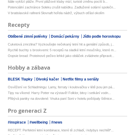
Itálie vyklízí pláže. První plážové kluby mizí, turisté změnu pocítí b...
Potenciální zachránce Soleku zrušil nabídku. Zadlužené solární společn...
V bratislavské rafinerii Slovnaft hořela nádrž, výbuch otřásl okolím
Recepty
Oblíbené zimní polévky
Domácí pekárny
Jídlo podle horoskopu
Cuketová zmrzlina? Vyzkoušejte nečekaný letní hit a geniální způsob, j...
Rychlé buchty s broskvemi: 5 receptů na sladké letní moučníky, které m...
Oopsie bread: Proteinové pečivo lehké jako obláček zvládnete připravit...
Hobby a zábava
BLESK Tlapky
Divoký kačer
Netflix filmy a seriály
Osvěžení ve Schladmingu: Lamy, ferraty i koulovačka v létě jsou jen pá...
Tipy na víkend: Harry Potter na výstavě! Folklor, bitvy i setkání vodn...
Přibývá paniky na dovolené: Vnuka paní Soni v hotelu poštípaly štěnice...
Pro generaci Z
#inspirace
#wellbeing
#news
RECEPT: Perfektní letní kombinace, které tě zchladí, i kdybys nechtěl*...