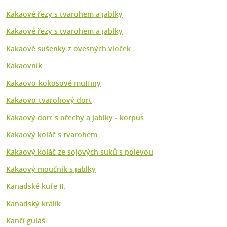
Kakaové řezy s tvarohem a jablky
Kakaové řezy s tvarohem a jablky
Kakaové sušenky z ovesných vloček
Kakaovník
Kakaovo-kokosové muffiny
Kakaovo-tvarohový dort
Kakaový dort s ořechy a jablky - korpus
Kakaový koláč s tvarohem
Kakaový koláč ze sojových suků s polevou
Kakaový moučník s jablky
Kanadské kuře II.
Kanadský králík
Kančí guláš