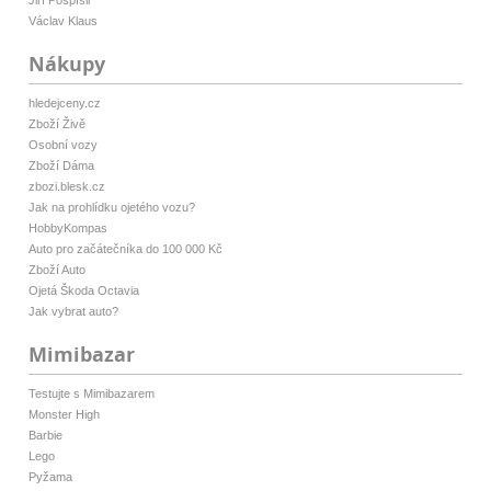
Jiří Pospíšil
Václav Klaus
Nákupy
hledejceny.cz
Zboží Živě
Osobní vozy
Zboží Dáma
zbozi.blesk.cz
Jak na prohlídku ojetého vozu?
HobbyKompas
Auto pro začátečníka do 100 000 Kč
Zboží Auto
Ojetá Škoda Octavia
Jak vybrat auto?
Mimibazar
Testujte s Mimibazarem
Monster High
Barbie
Lego
Pyžama