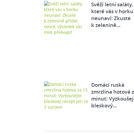
Svěží letní saláty,
které vás v horku
neunaví: Zkuste
k zelenině…
Domácí ruská
zmrzlina hotová 
minut: Vyzkoušej
bleskový…