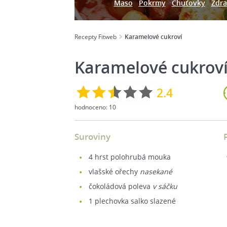
Maso
Pokrmy
Chuťovky
Zdra
Recepty Fitweb
Karamelové cukroví
Karamelové cukrov
2.4
hodnoceno:
10
Suroviny
4
hrst polohrubá mouka
vlašské ořechy
nasekané
čokoládová poleva
v sáčku
1
plechovka salko slazené