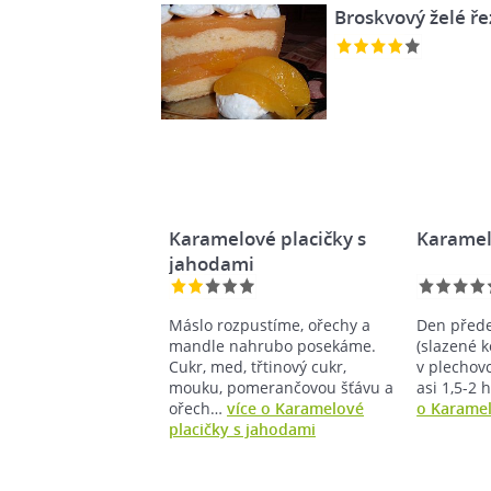
Broskvový želé ře
Karamelové placičky s
Karamelo
jahodami
Máslo rozpustíme, ořechy a
Den přede
mandle nahrubo posekáme.
(slazené 
Cukr, med, třtinový cukr,
v plechov
mouku, pomerančovou šťávu a
asi 1,5-2
ořech…
více o Karamelové
o Karamel
placičky s jahodami