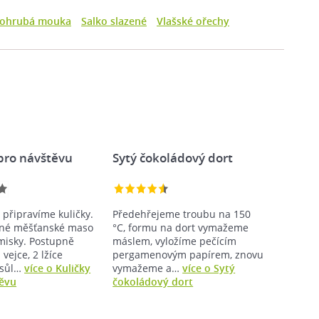
lohrubá mouka
Salko slazené
Vlašské ořechy
 pro návštěvu
Sytý čokoládový dort
 připravíme kuličky.
Předehřejeme troubu na 150
né měšťanské maso
°C, formu na dort vymažeme
isky. Postupně
máslem, vyložíme pečícím
vejce, 2 lžíce
pergamenovým papírem, znovu
 sůl…
více o Kuličky
vymažeme a…
více o Sytý
těvu
čokoládový dort