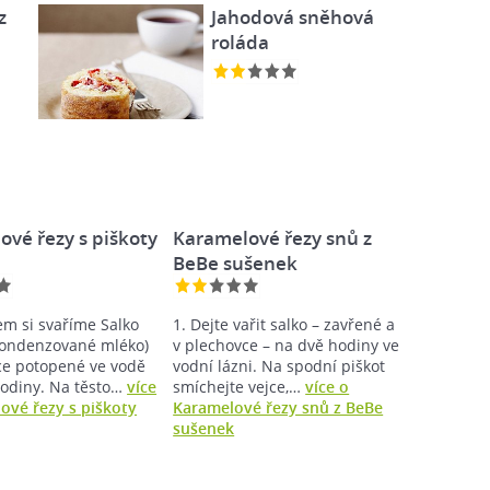
z
Jahodová sněhová
roláda
vé řezy s piškoty
Karamelové řezy snů z
BeBe sušenek
m si svaříme Salko
1. Dejte vařit salko – zavřené a
kondenzované mléko)
v plechovce – na dvě hodiny ve
ce potopené ve vodě
vodní lázni. Na spodní piškot
 hodiny. Na těsto…
více
smíchejte vejce,…
více o
ové řezy s piškoty
Karamelové řezy snů z BeBe
sušenek