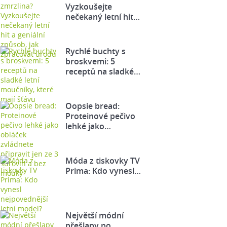
Vyzkoušejte
nečekaný letní hit…
Rychlé buchty s
broskvemi: 5
receptů na sladké…
Oopsie bread:
Proteinové pečivo
lehké jako…
Móda z tiskovky TV
Prima: Kdo vynesl…
Největší módní
přešlapy po