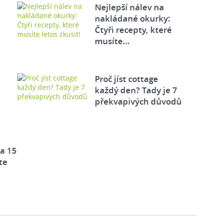
Nejlepší nálev na
nakládané okurky:
Čtyři recepty, které
musíte…
Proč jíst cottage
každý den? Tady je 7
překvapivých důvodů
za 15
te