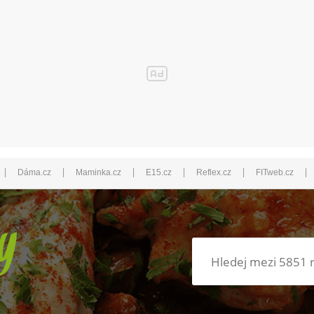
|
|
|
|
|
|
Dáma.cz
Maminka.cz
E15.cz
Reflex.cz
FITweb.cz