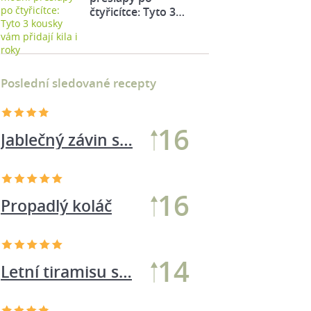
čtyřicítce: Tyto 3…
Poslední sledované recepty
16
Jablečný závin s…
16
Propadlý koláč
14
Letní tiramisu s…