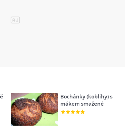
dě
Bochánky (koblihy) s
mákem smažené