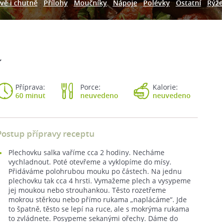
vě i chutně
Přílohy
Moučníky
Nápoje
Polévky
Ostatní
Rýž
í
Příprava:
Porce:
Kalorie:
60 minut
neuvedeno
neuvedeno
Postup přípravy receptu
Plechovku salka vaříme cca 2 hodiny. Necháme
vychladnout. Poté otevřeme a vyklopíme do mísy.
Přidáváme polohrubou mouku po částech. Na jednu
plechovku tak cca 4 hrsti. Vymažeme plech a vysypeme
jej moukou nebo strouhankou. Těsto rozetřeme
mokrou stěrkou nebo přímo rukama „naplácáme“. Jde
to špatně, těsto se lepí na ruce, ale s mokrýma rukama
to zvládnete. Posypeme sekanými ořechy. Dáme do