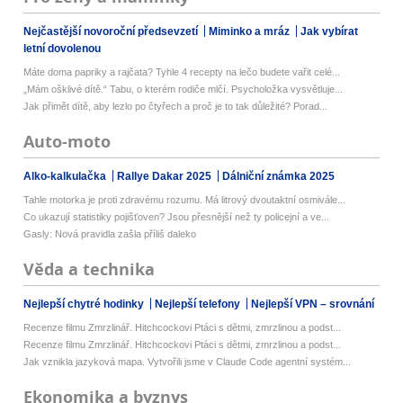
Nejčastější novoroční předsevzetí
Miminko a mráz
Jak vybírat
letní dovolenou
Máte doma papriky a rajčata? Tyhle 4 recepty na lečo budete vařit celé...
„Mám ošklivé dítě.“ Tabu, o kterém rodiče mlčí. Psycholožka vysvětluje...
Jak přimět dítě, aby lezlo po čtyřech a proč je to tak důležité? Porad...
Auto-moto
Alko-kalkulačka
Rallye Dakar 2025
Dálniční známka 2025
Tahle motorka je proti zdravému rozumu. Má litrový dvoutaktní osmivále...
Co ukazují statistiky pojišťoven? Jsou přesnější než ty policejní a ve...
Gasly: Nová pravidla zašla příliš daleko
Věda a technika
Nejlepší chytré hodinky
Nejlepší telefony
Nejlepší VPN – srovnání
Recenze filmu Zmrzlinář. Hitchcockovi Ptáci s dětmi, zmrzlinou a podst...
Recenze filmu Zmrzlinář. Hitchcockovi Ptáci s dětmi, zmrzlinou a podst...
Jak vznikla jazyková mapa. Vytvořili jsme v Claude Code agentní systém...
Ekonomika a byznys