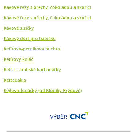
Kávové řezy s ořechy, čokoládou a skořicí
Kávové řezy s ořechy, čokoládou a skořicí
Kávové slzičky
Kávový dort pro babičku
Kefírovo-perníková buchta
Kefírový koláč
Kefta –⁠ arabské karbanátky
Keftedakia
Kejlovic koláčky (od Moniky Brýdové)
VÝBĚR