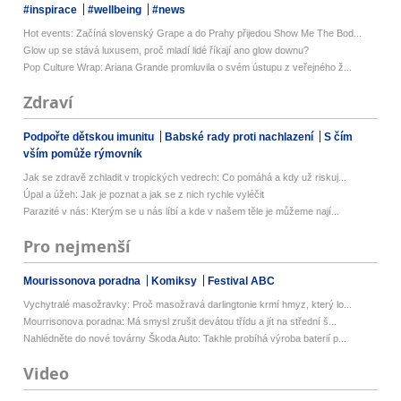
#inspirace
#wellbeing
#news
Hot events: Začíná slovenský Grape a do Prahy přijedou Show Me The Bod...
Glow up se stává luxusem, proč mladí lidé říkají ano glow downu?
Pop Culture Wrap: Ariana Grande promluvila o svém ústupu z veřejného ž...
Zdraví
Podpořte dětskou imunitu
Babské rady proti nachlazení
S čím
vším pomůže rýmovník
Jak se zdravě zchladit v tropických vedrech: Co pomáhá a kdy už riskuj...
Úpal a úžeh: Jak je poznat a jak se z nich rychle vyléčit
Parazité v nás: Kterým se u nás líbí a kde v našem těle je můžeme nají...
Pro nejmenší
Mourissonova poradna
Komiksy
Festival ABC
Vychytralé masožravky: Proč masožravá darlingtonie krmí hmyz, který lo...
Mourrisonova poradna: Má smysl zrušit devátou třídu a jít na střední š...
Nahlédněte do nové továrny Škoda Auto: Takhle probíhá výroba baterií p...
Video