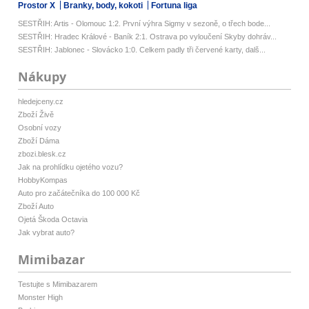
Prostor X
Branky, body, kokoti
Fortuna liga
SESTŘIH: Artis - Olomouc 1:2. První výhra Sigmy v sezoně, o třech bode...
SESTŘIH: Hradec Králové - Baník 2:1. Ostrava po vyloučení Skyby dohráv...
SESTŘIH: Jablonec - Slovácko 1:0. Celkem padly tři červené karty, dalš...
Nákupy
hledejceny.cz
Zboží Živě
Osobní vozy
Zboží Dáma
zbozi.blesk.cz
Jak na prohlídku ojetého vozu?
HobbyKompas
Auto pro začátečníka do 100 000 Kč
Zboží Auto
Ojetá Škoda Octavia
Jak vybrat auto?
Mimibazar
Testujte s Mimibazarem
Monster High