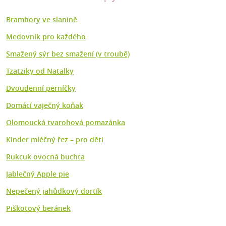
Brambory ve slanině
Medovník pro každého
Smažený sýr bez smažení (v troubě)
Tzatziky od Natalky
Dvoudenní perníčky
Domácí vaječný koňak
Olomoucká tvarohová pomazánka
Kinder mléčný řez – pro děti
Rukcuk ovocná buchta
Jablečný Apple pie
Nepečený jahůdkový dortík
Piškotový beránek