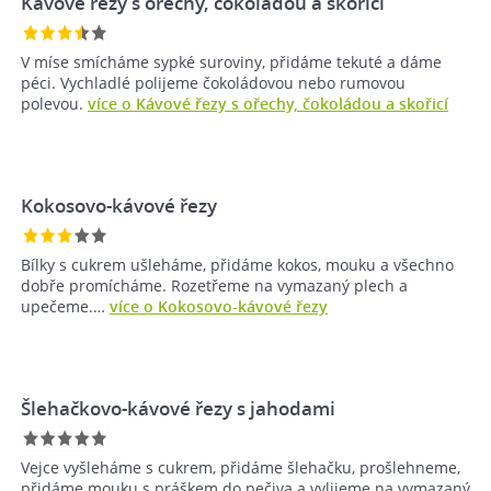
Kávové řezy s ořechy, čokoládou a skořicí
V míse smícháme sypké suroviny, přidáme tekuté a dáme
péci. Vychladlé polijeme čokoládovou nebo rumovou
polevou.
více o Kávové řezy s ořechy, čokoládou a skořicí
Kokosovo-kávové řezy
Bílky s cukrem ušleháme, přidáme kokos, mouku a všechno
dobře promícháme. Rozetřeme na vymazaný plech a
upečeme.…
více o Kokosovo-kávové řezy
Šlehačkovo-kávové řezy s jahodami
Vejce vyšleháme s cukrem, přidáme šlehačku, prošlehneme,
přidáme mouku s práškem do pečiva a vylijeme na vymazaný