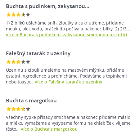
Buchta s pudinkem, zakysanou…
1) Z bílků ušleháme sníh, žloutky a cukr utřeme, přidáme
mouku, olej, vodu, prášek do pečiva a nakonec bílky. 2) 2/3…
více o Buchta s pudinkem, zakysanou smetanou a skořicí
Falešný tatarák z uzeniny
Uzeninu s cibulí umeleme na masovém mlýnku, přidáme
ostatní ingredience a promícháme. Podáváme s topinkami
nebo toasty…
více o Falešný tatarák z uzeniny
Buchta s margotkou
Všechny sypké přísady smícháme a nakonec přidáme máslo
a mléko. Vymažeme a vysypeme formu na chlebíček, vlijeme
těsto…
více o Buchta s margotkou