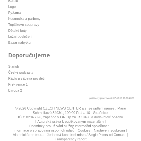
Barbie
Lego
Pyžama
Kosmetika a parfémy
Teplákové soupravy
Dětské boty
Ložní povlečení
Bazar nábytku
Doporučujeme
Starjob
České podcasty
Rádio a zábava pro děti
Frekvence 1
Evropa 2
patička vygenerovaná: 07:40:16 10.08.2026
© 2026 Copyright
CZECH NEWS CENTER a.s.
se sídlem náměstí Marie
Schmolkové 3493/1, 100 00 Praha 10 - Strašnice,
IČO: 02346826, zapsána v OR, sp.zn. B 19490 a dodavatelé obsahu
Autorská práva k publikovaným materiálům
Podmínky pro užívání služby informační společnosti
Informace o zpracování osobních údajů
Cookies
Nastavení soukromí
Vlastnická struktura
Jednotná kontaktní místa / Single Points od Contact
Transparency report