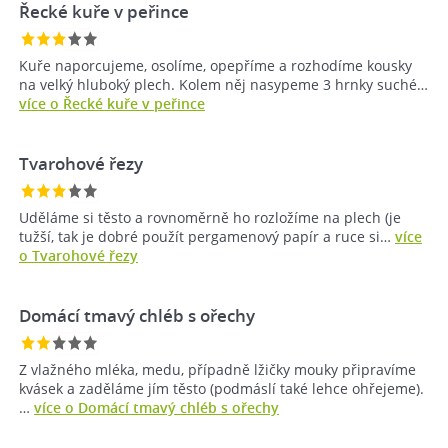
Řecké kuře v peřince
Kuře naporcujeme, osolíme, opepříme a rozhodíme kousky
na velký hluboký plech. Kolem něj nasypeme 3 hrnky suché…
více o Řecké kuře v peřince
Tvarohové řezy
Uděláme si těsto a rovnoměrně ho rozložíme na plech (je
tužší, tak je dobré použít pergamenový papír a ruce si…
více
o Tvarohové řezy
Domácí tmavý chléb s ořechy
Z vlažného mléka, medu, případně lžičky mouky připravíme
kvásek a zaděláme jím těsto (podmáslí také lehce ohřejeme).
…
více o Domácí tmavý chléb s ořechy