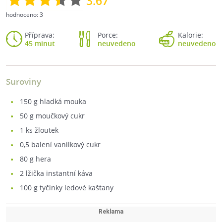
3.67
hodnoceno:
3
Příprava:
Porce:
Kalorie:
45 minut
neuvedeno
neuvedeno
Suroviny
150
g hladká mouka
50
g moučkový cukr
1
ks žloutek
0,5
balení vanilkový cukr
80
g hera
2
lžička instantní káva
100
g tyčinky ledové kaštany