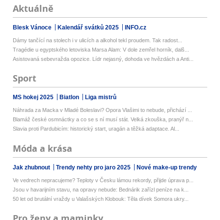
Aktuálně
Blesk Vánoce
Kalendář svátků 2025
INFO.cz
Dámy tančící na stolech i v ulicích a alkohol tekl proudem. Tak radost...
Tragédie u egyptského letoviska Marsa Alam: V dole zemřel horník, dalš...
Asistovaná sebevražda opozice. Lídr nejasný, dohoda ve hvězdách a Anti...
Sport
MS hokej 2025
Biatlon
Liga mistrů
Náhrada za Macka v Mladé Boleslavi? Opora Vlašimi to nebude, přichází ...
Blamáž české osmnáctky a co se s ní musí stát. Velká zkouška, pranýř n...
Slavia proti Pardubicím: historický start, uragán a těžká adaptace. Al...
Móda a krása
Jak zhubnout
Trendy nehty pro jaro 2025
Nové make-up trendy
Ve vedrech nepracujeme? Teploty v Česku lámou rekordy, přijde úprava p...
Jsou v havarijním stavu, na opravy nebude: Bednárik zařízl peníze na k...
50 let od brutální vraždy u Valašských Klobouk: Těla dívek Somora ukry...
Pro ženy a maminky