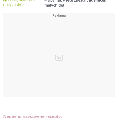
4 tipy, jak v létě zpestřit jídelníček
malých dětí
Nedávno navštívené recepty: