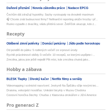
Daňové přiznání
Novela zákoníku práce
Nadace EPCG
Čechům dál zdražují hypotéky. Sazby vystoupaly na dvouleté maximum
🎧 Chcete znát budoucnost firmy? Nefinanční reporting ukáže hrozby i př...
Rusko vypadlo z dvacítky, vládu přebírá sever. Žebříček ukazuje, kdo z...
Recepty
Oblíbené zimní polévky
Domácí pekárny
Jídlo podle horoskopu
Od pondělí do pátku: 5 rodinných večeří ze srpnové úrody
Rychlé prázdninové obědy či večeře: 10 receptů, se kterými uspějete i ...
Zmrzlina, jakou jste ještě nejedli! Pět míst, kde zmrzlina chutná jako...
Hobby a zábava
BLESK Tlapky
Divoký kačer
Netflix filmy a seriály
Videomapping i scénické nasvícení. Jeskyně Na Špičáku ožije novými tec...
Draisina, velocipéd i kostitřas: Unikátní bicykly v Muzeu Chodska
Cestovní horečka šlechty: Chuďas z Klatovska otrokářem v Jižní Americe
Pro generaci Z