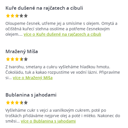
Kuře dušené na rajčatech a cibuli
Oloupeme česnek, utřeme jej a smísíme s olejem. Omytá a
očištěná kuřecí stehna osolíme a potřeme česnekovým
olejem.…
více o Kuře dušené na rajčatech a cibuli
Mražený Míša
Z tvarohu, smetany a cukru vyšleháme hladkou hmotu.
Čokoládu, tuk a kakao rozpustíme ve vodní lázni. Připravíme
si…
více o Mražený Míša
Bublanina s jahodami
Vyšleháme cukr s vejci a vanilkovým cukrem, poté po
troškách přidáváme nejprve olej a poté i mléko. Nakonec do
směsi…
více o Bublanina s jahodami