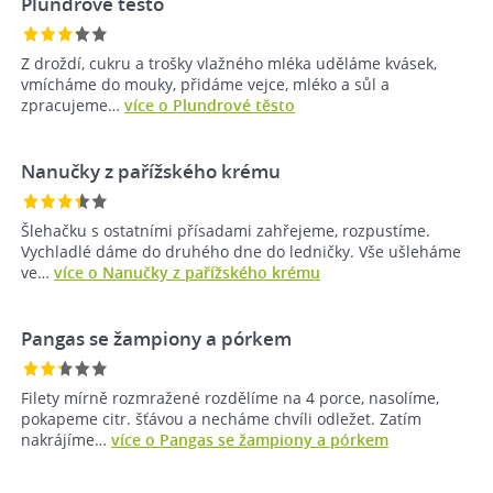
Plundrové těsto
Z droždí, cukru a trošky vlažného mléka uděláme kvásek,
vmícháme do mouky, přidáme vejce, mléko a sůl a
zpracujeme…
více o Plundrové těsto
Nanučky z pařížského krému
Šlehačku s ostatními přísadami zahřejeme, rozpustíme.
Vychladlé dáme do druhého dne do ledničky. Vše ušleháme
ve…
více o Nanučky z pařížského krému
Pangas se žampiony a pórkem
Filety mírně rozmražené rozdělíme na 4 porce, nasolíme,
pokapeme citr. šťávou a necháme chvíli odležet. Zatím
nakrájíme…
více o Pangas se žampiony a pórkem