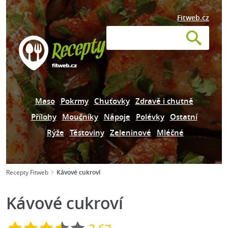
Fitweb.cz
Maso
Pokrmy
Chuťovky
Zdravě i chutně
Přílohy
Moučníky
Nápoje
Polévky
Ostatní
Rýže
Těstoviny
Zeleninové
Mléčné
Recepty Fitweb
Kávové cukroví
Kávové cukroví