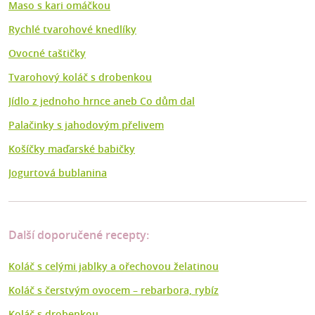
Maso s kari omáčkou
Rychlé tvarohové knedlíky
Ovocné taštičky
Tvarohový koláč s drobenkou
Jídlo z jednoho hrnce aneb Co dům dal
Palačinky s jahodovým přelivem
Košíčky maďarské babičky
Jogurtová bublanina
Další doporučené recepty:
Koláč s celými jablky a ořechovou želatinou
Koláč s čerstvým ovocem – rebarbora, rybíz
Koláč s drobenkou