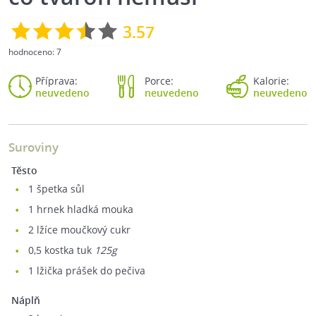
3.57
hodnoceno:
7
Příprava:
Porce:
Kalorie:
neuvedeno
neuvedeno
neuvedeno
Suroviny
Těsto
1
špetka sůl
1
hrnek hladká mouka
2
lžíce moučkový cukr
0,5
kostka tuk
125g
1
lžička prášek do pečiva
Náplň