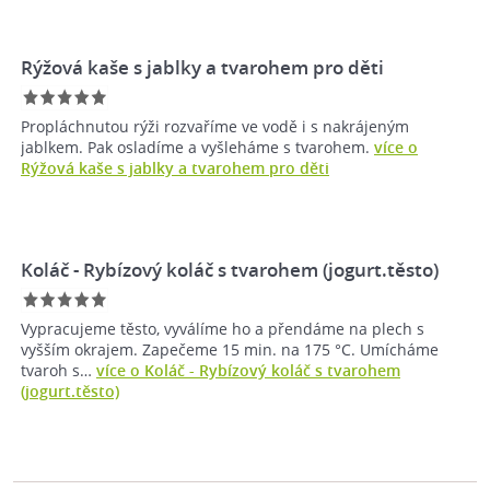
Rýžová kaše s jablky a tvarohem pro děti
Propláchnutou rýži rozvaříme ve vodě i s nakrájeným
jablkem. Pak osladíme a vyšleháme s tvarohem.
více o
Rýžová kaše s jablky a tvarohem pro děti
Koláč - Rybízový koláč s tvarohem (jogurt.těsto)
Vypracujeme těsto, vyválíme ho a přendáme na plech s
vyšším okrajem. Zapečeme 15 min. na 175 °C. Umícháme
tvaroh s…
více o Koláč - Rybízový koláč s tvarohem
(jogurt.těsto)