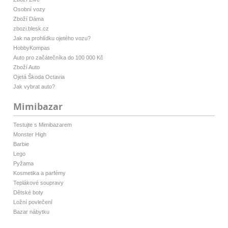
Osobní vozy
Zboží Dáma
zbozi.blesk.cz
Jak na prohlídku ojetého vozu?
HobbyKompas
Auto pro začátečníka do 100 000 Kč
Zboží Auto
Ojetá Škoda Octavia
Jak vybrat auto?
Mimibazar
Testujte s Mimibazarem
Monster High
Barbie
Lego
Pyžama
Kosmetika a parfémy
Teplákové soupravy
Dětské boty
Ložní povlečení
Bazar nábytku