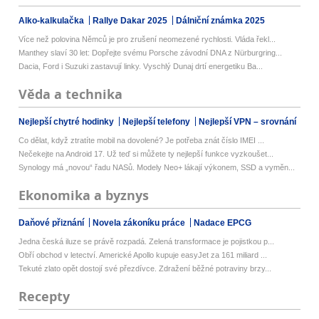
Alko-kalkulačka
Rallye Dakar 2025
Dálniční známka 2025
Více než polovina Němců je pro zrušení neomezené rychlosti. Vláda řekl...
Manthey slaví 30 let: Dopřejte svému Porsche závodní DNA z Nürburgring...
Dacia, Ford i Suzuki zastavují linky. Vyschlý Dunaj drtí energetiku Ba...
Věda a technika
Nejlepší chytré hodinky
Nejlepší telefony
Nejlepší VPN – srovnání
Co dělat, když ztratíte mobil na dovolené? Je potřeba znát číslo IMEI ...
Nečekejte na Android 17. Už teď si můžete ty nejlepší funkce vyzkoušet...
Synology má „novou“ řadu NASů. Modely Neo+ lákají výkonem, SSD a vyměn...
Ekonomika a byznys
Daňové přiznání
Novela zákoníku práce
Nadace EPCG
Jedna česká iluze se právě rozpadá. Zelená transformace je pojistkou p...
Obří obchod v letectví. Americké Apollo kupuje easyJet za 161 miliard ...
Tekuté zlato opět dostojí své přezdívce. Zdražení běžné potraviny brzy...
Recepty