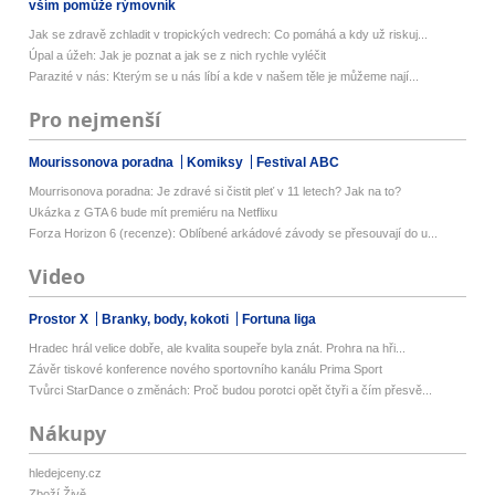
vším pomůže rýmovník
Jak se zdravě zchladit v tropických vedrech: Co pomáhá a kdy už riskuj...
Úpal a úžeh: Jak je poznat a jak se z nich rychle vyléčit
Parazité v nás: Kterým se u nás líbí a kde v našem těle je můžeme nají...
Pro nejmenší
Mourissonova poradna
Komiksy
Festival ABC
Mourrisonova poradna: Je zdravé si čistit pleť v 11 letech? Jak na to?
Ukázka z GTA 6 bude mít premiéru na Netflixu
Forza Horizon 6 (recenze): Oblíbené arkádové závody se přesouvají do u...
Video
Prostor X
Branky, body, kokoti
Fortuna liga
Hradec hrál velice dobře, ale kvalita soupeře byla znát. Prohra na hři...
Závěr tiskové konference nového sportovního kanálu Prima Sport
Tvůrci StarDance o změnách: Proč budou porotci opět čtyři a čím přesvě...
Nákupy
hledejceny.cz
Zboží Živě