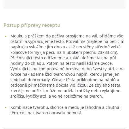
Postup přípravy receptu
Mouku s práškem do pečiva prosijeme na vál, přidáme vše
ostatní a vypracujeme těsto. Rozválíme (nejlépe na pečicím
papíru) a vyložíme jím dno a asi 2 cm stěny středně velké
koláčové formy (já peču na hlubokém plechu 23×33 cm).
Přečnívající těsto odřízneme a koláč uložíme tak na půl
hodiny do chladu. Potom na těsto naskládáme ovoce.
Vynikající jsou kompotované broskve nebo švestky atd. a na
ovoce naklademe lžící tvarohovou náplň, kterou jsme jen
smíchali dohromady. Okraje těsta přiklopíme na náplň a
ozdobně přimáčkneme dokola vidličkou. Ze zbylého těsta,
které jsme odřízli, můžeme udělat mřížky nebo vykrájíme
srdíčka, kytičky atd. a volně rozložíme na tvaroh.
Kombinace tvarohu, skořice a medu je lahodná a chutná i
těm, co jinak tvaroh opravdu nemusí.