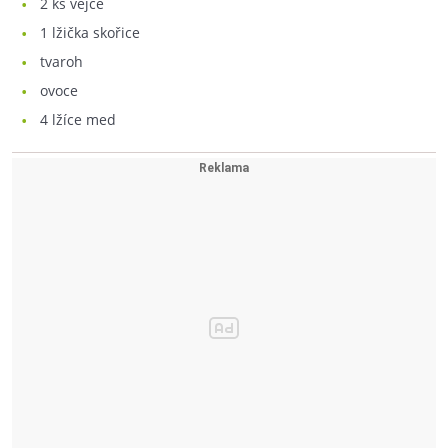
2
ks vejce
1
lžička skořice
tvaroh
ovoce
4
lžíce med