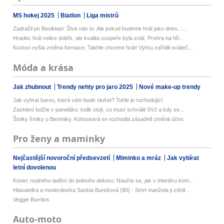
MS hokej 2025
Biatlon
Liga mistrů
Zadražil po Besiktasi: Štve nás to. Ale pokud budeme hrát jako dnes......
Hradec hrál velice dobře, ale kvalita soupeře byla znát. Prohra na hři...
Kozlovi vyšla změna formace: Takhle chceme hrát! Výhru zařídili sváteč...
Móda a krása
Jak zhubnout
Trendy nehty pro jaro 2025
Nové make-up trendy
Jak vybrat barvu, která vám bude slušet? Tohle je rozhodující
Zasklení lodžie v paneláku: kolik stojí, co musí schválit SVJ a kdy se...
Šmiky šmiky u Bereniky. Kohoutová se rozhodla zásadně změnit účes
Pro ženy a maminky
Nejčastější novoroční předsevzetí
Miminko a mráz
Jak vybírat
letní dovolenou
Konec nudného ladění do jednoho dekoru: Naučte se, jak v interiéru kom...
Hlasatelka a moderátorka Saskia Burešová (80) - Smrt manžela ji zdrtil...
Veggie Burritos
Auto-moto