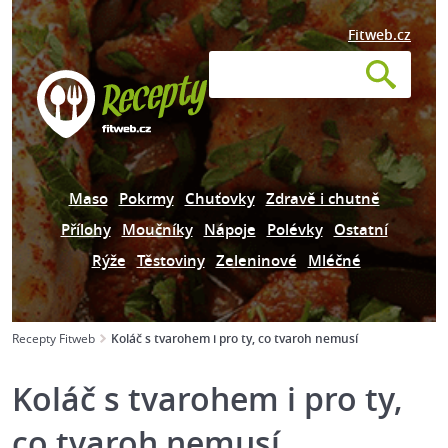
Fitweb.cz
Maso
Pokrmy
Chuťovky
Zdravě i chutně
Přílohy
Moučníky
Nápoje
Polévky
Ostatní
Rýže
Těstoviny
Zeleninové
Mléčné
Recepty Fitweb
Koláč s tvarohem i pro ty, co tvaroh nemusí
Koláč s tvarohem i pro ty,
co tvaroh nemusí