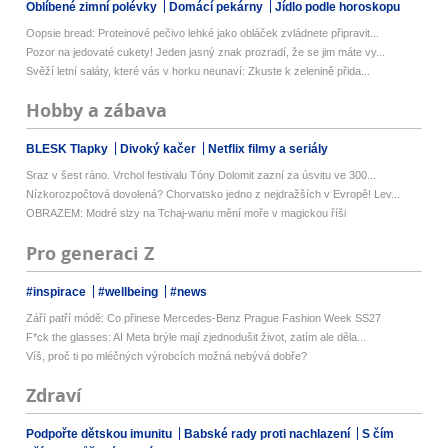
Oblíbené zimní polévky
Domácí pekárny
Jídlo podle horoskopu
Oopsie bread: Proteinové pečivo lehké jako obláček zvládnete připravit...
Pozor na jedovaté cukety! Jeden jasný znak prozradí, že se jim máte vy...
Svěží letní saláty, které vás v horku neunaví: Zkuste k zelenině přida...
Hobby a zábava
BLESK Tlapky
Divoký kačer
Netflix filmy a seriály
Sraz v šest ráno. Vrchol festivalu Tóny Dolomit zazní za úsvitu ve 300...
Nízkorozpočtová dovolená? Chorvatsko jedno z nejdražších v Evropě! Lev...
OBRAZEM: Modré slzy na Tchaj-wanu mění moře v magickou říši
Pro generaci Z
#inspirace
#wellbeing
#news
Září patří módě: Co přinese Mercedes-Benz Prague Fashion Week SS27
F*ck the glasses: AI Meta brýle mají zjednodušit život, zatím ale děla...
Víš, proč ti po mléčných výrobcích možná nebývá dobře?
Zdraví
Podpořte dětskou imunitu
Babské rady proti nachlazení
S čím