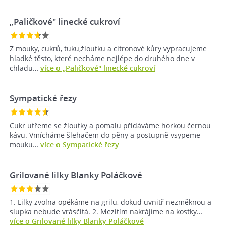
„Paličkové" linecké cukroví
Z mouky, cukrů, tuku,žloutku a citronové kůry vypracujeme
hladké těsto, které necháme nejlépe do druhého dne v
chladu…
více o „Paličkové" linecké cukroví
Sympatické řezy
Cukr utřeme se žloutky a pomalu přidáváme horkou černou
kávu. Vmícháme šlehačem do pěny a postupně vsypeme
mouku…
více o Sympatické řezy
Grilované lilky Blanky Poláčkové
1. Lilky zvolna opékáme na grilu, dokud uvnitř nezměknou a
slupka nebude vrásčitá. 2. Mezitím nakrájíme na kostky…
více o Grilované lilky Blanky Poláčkové