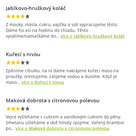
Jablkovo-hruškový koláč
Z mouky, másla, cukru, vajíčka a soli vypracujeme těsto.
Dáme ho asi na hodinu do chladu. Těsto
vyválíme/namačkáme do…
více o Jablkovo-hruškový koláč
Kuřecí s nivou
Zpěníme cibulku, na ni dáme nakrájené kuřecí maso na
proužky, orestujeme, zalijeme vodou a dusíme. Když je
maso…
více o Kuřecí s nivou
Maková dobrota s citronovou polevou
Vejce vyšleháme s cukrem a vanilkovým cukrem do pěny.
Smetanu ušleháme a obě hmoty spojíme. Vařený brambor
po…
více o Maková dobrota s citronovou polevou