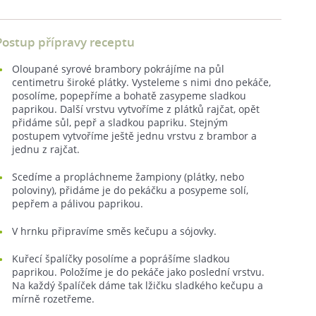
Postup přípravy receptu
Oloupané syrové brambory pokrájíme na půl
centimetru široké plátky. Vysteleme s nimi dno pekáče,
posolíme, popepříme a bohatě zasypeme sladkou
paprikou. Další vrstvu vytvoříme z plátků rajčat, opět
přidáme sůl, pepř a sladkou papriku. Stejným
postupem vytvoříme ještě jednu vrstvu z brambor a
jednu z rajčat.
Scedíme a propláchneme žampiony (plátky, nebo
poloviny), přidáme je do pekáčku a posypeme solí,
pepřem a pálivou paprikou.
V hrnku připravíme směs kečupu a sójovky.
Kuřecí špalíčky posolíme a poprášíme sladkou
paprikou. Položíme je do pekáče jako poslední vrstvu.
Na každý špalíček dáme tak lžičku sladkého kečupu a
mírně rozetřeme.