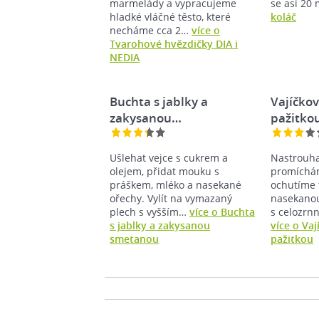
marmelády a vypracujeme
se asi 20
hladké vláčné těsto, které
koláč
necháme cca 2…
více o
Tvarohové hvězdičky DIA i
NEDIA
Buchta s jablky a
Vajíčko
zakysanou…
pažitko
Ušlehat vejce s cukrem a
Nastrouha
olejem, přidat mouku s
promíchá
práškem, mléko a nasekané
ochutíme t
ořechy. Vylít na vymazaný
nasekanou
plech s vyšším…
více o Buchta
s celozrn
s jablky a zakysanou
více o Va
smetanou
pažitkou