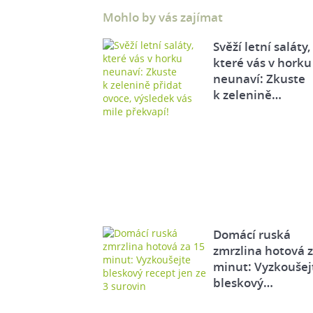
Mohlo by vás zajímat
Svěží letní saláty,
které vás v horku
neunaví: Zkuste
k zelenině…
Domácí ruská
zmrzlina hotová 
minut: Vyzkoušej
bleskový…