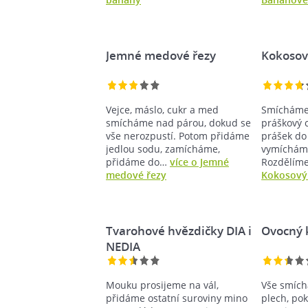
Jemné medové řezy
Kokosov
Vejce, máslo, cukr a med
Smícháme
smícháme nad párou, dokud se
práškový c
vše nerozpustí. Potom přidáme
prášek do
jedlou sodu, zamícháme,
vymícháme
přidáme do…
více o Jemné
Rozdělím
medové řezy
Kokosový
Tvarohové hvězdičky DIA i
Ovocný 
NEDIA
Mouku prosijeme na vál,
Vše smích
přidáme ostatní suroviny mino
plech, po