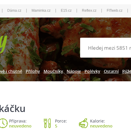
|
|
|
|
|
|
Dáma.cz
Maminka.cz
E15.cz
Reflex.cz
FITweb.cz
vě i chutně
Přílohy
Moučníky
Nápoje
Polévky
Ostatní
Rýž
ekáčku
Příprava:
Porce:
Kalorie:
neuvedeno
5
neuvedeno