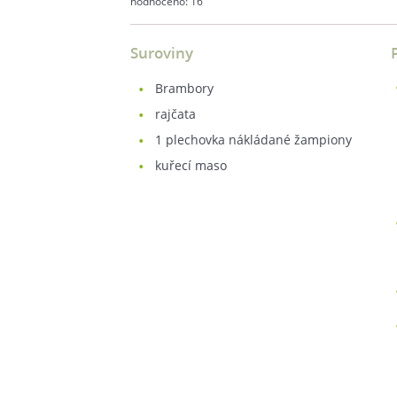
hodnoceno:
16
Suroviny
brambory
rajčata
1
plechovka nákládané žampiony
kuřecí maso