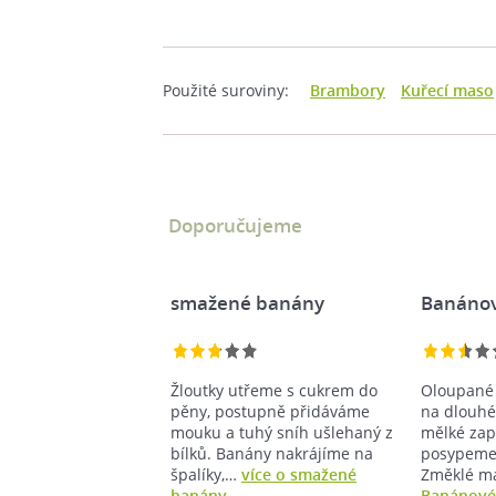
Použité suroviny:
Brambory
Kuřecí maso
Doporučujeme
smažené banány
Banánov
Žloutky utřeme s cukrem do
Oloupané 
pěny, postupně přidáváme
na dlouhé
mouku a tuhý sníh ušlehaný z
mělké zap
bílků. Banány nakrájíme na
posypeme 
špalíky,…
více o smažené
Změklé m
banány
Banánové