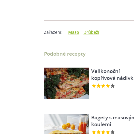
Zařazení:
Maso
Drůbeží
Podobné recepty
Velikonoční
kopřivová nádivk
Bagety s masový
koulemi