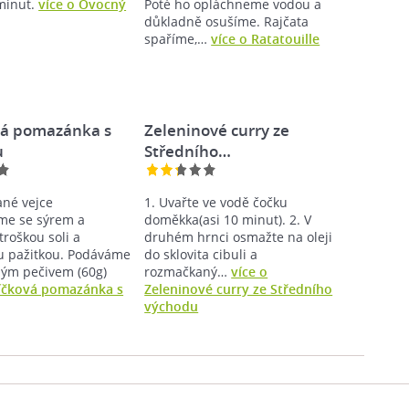
 minut.
více o Ovocný
Poté ho opláchneme vodou a
důkladně osušíme. Rajčata
spaříme,…
více o Ratatouille
vá pomazánka s
Zeleninové curry ze
u
Středního…
né vejce
1. Uvařte ve vodě čočku
me se sýrem a
doměkka(asi 10 minut). 2. V
roškou soli a
druhém hrnci osmažte na oleji
 pažitkou. Podáváme
do sklovita cibuli a
ným pečivem (60g)
rozmačkaný…
více o
jíčková pomazánka s
Zeleninové curry ze Středního
východu