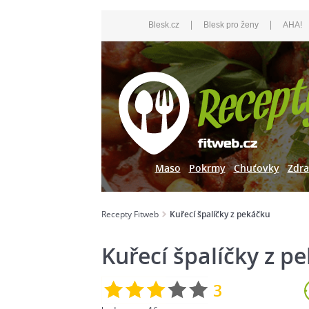
|
|
Blesk.cz
Blesk pro ženy
AHA!
Maso
Pokrmy
Chuťovky
Zdra
Recepty Fitweb
Kuřecí špalíčky z pekáčku
Kuřecí špalíčky z p
3