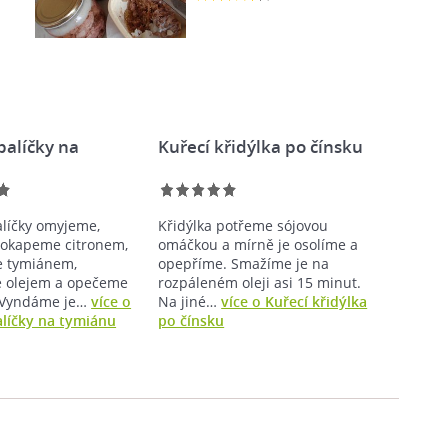
palíčky na
Kuřecí křidýlka po čínsku
u
alíčky omyjeme,
Křidýlka potřeme sójovou
pokapeme citronem,
omáčkou a mírně je osolíme a
e tymiánem,
opepříme. Smažíme je na
 olejem a opečeme
rozpáleném oleji asi 15 minut.
. Vyndáme je…
více o
Na jiné…
více o Kuřecí křidýlka
alíčky na tymiánu
po čínsku