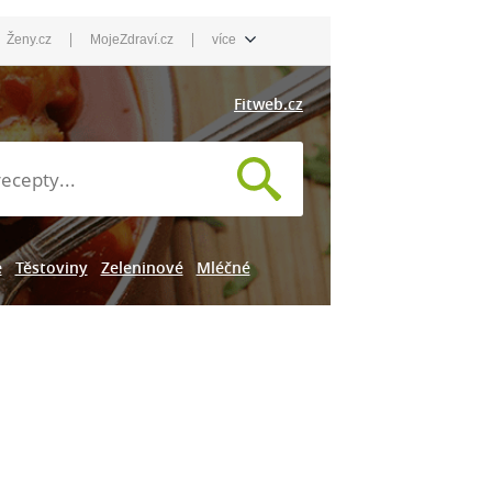
|
|
Ženy.cz
MojeZdraví.cz
více
Fitweb.cz
e
Těstoviny
Zeleninové
Mléčné