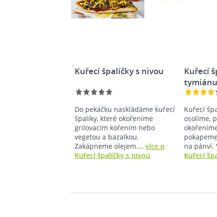
Kuřecí špalíčky s nivou
Kuřecí š
tymián
Do pekáčku naskládáme kuřecí
Kuřecí šp
špalíky, které okořeníme
osolíme, 
grilovacím kořením nebo
okořením
vegetou a bazalkou.
pokapeme
Zakápneme olejem.…
více o
na pánvi
Kuřecí špalíčky s nivou
Kuřecí šp