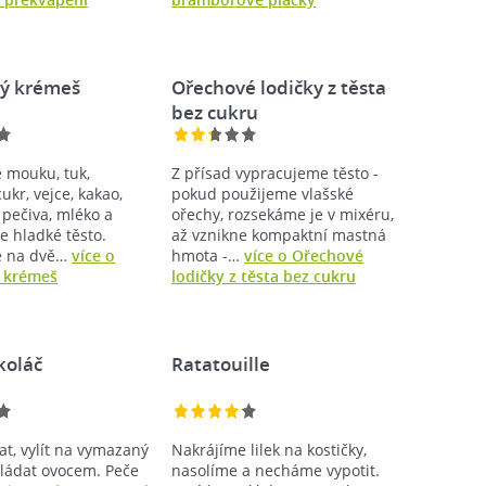
ý krémeš
Ořechové lodičky z těsta
bez cukru
 mouku, tuk,
Z přísad vypracujeme těsto -
ukr, vejce, kakao,
pokud použijeme vlašské
 pečiva, mléko a
ořechy, rozsekáme je v mixéru,
 hladké těsto.
až vznikne kompaktní mastná
e na dvě…
více o
hmota -…
více o Ořechové
 krémeš
lodičky z těsta bez cukru
koláč
Ratatouille
at, vylít na vymazaný
Nakrájíme lilek na kostičky,
kládat ovocem. Peče
nasolíme a necháme vypotit.