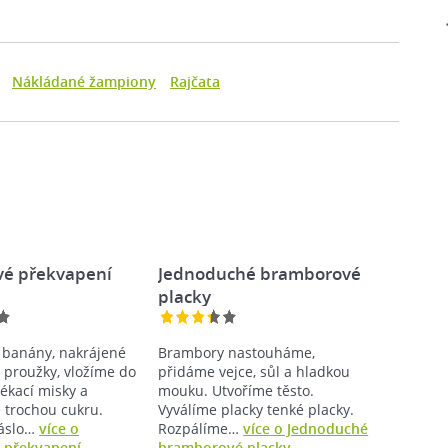
Nákládané žampiony
Rajčata
é překvapení
Jednoduché bramborové
placky
banány, nakrájené
Brambory nastouháme,
 proužky, vložíme do
přidáme vejce, sůl a hladkou
ékací misky a
mouku. Utvoříme těsto.
trochou cukru.
Vyválíme placky tenké placky.
áslo…
více o
Rozpálíme…
více o Jednoduché
 překvapení
bramborové placky