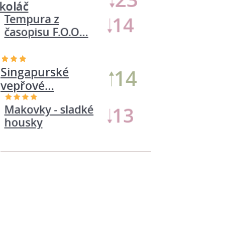
Tempura z
14
časopisu F.O.O…
Singapurské
14
vepřové…
Makovky - sladké
13
housky