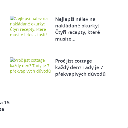
Nejlepší nálev na
nakládané okurky:
Čtyři recepty, které
musíte…
Proč jíst cottage
každý den? Tady je 7
překvapivých důvodů
za 15
te