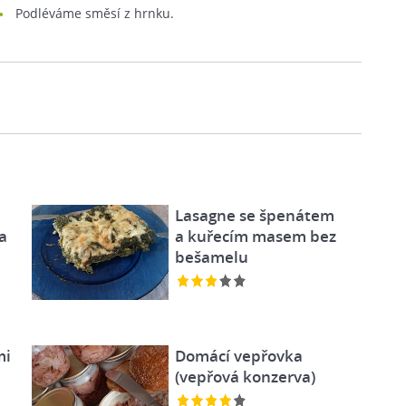
Podléváme směsí z hrnku.
Lasagne se špenátem
a
a kuřecím masem bez
bešamelu
mi
Domácí vepřovka
(vepřová konzerva)