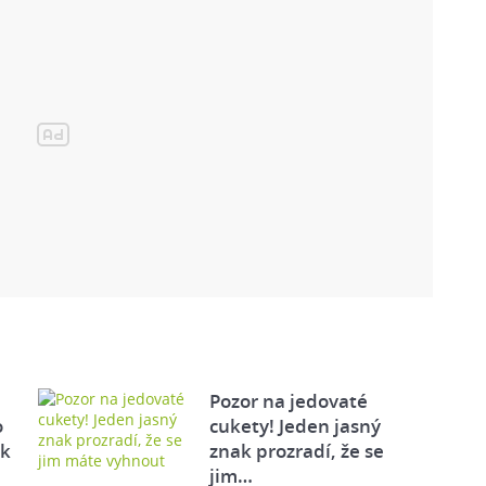
Pozor na jedovaté
o
cukety! Jeden jasný
ek
znak prozradí, že se
jim…