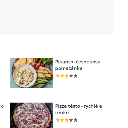
Pikantní česneková
pomazánka
ák
Pizza těsto - rychlé a
tenké