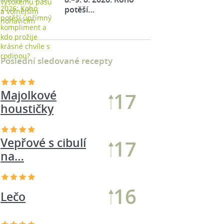
potěší…
Poslední sledované recepty
Majolkové
17
houstičky
Vepřové s cibulí
17
na…
16
Lečo