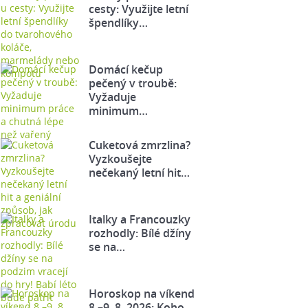
cesty: Využijte letní
špendlíky…
Domácí kečup
pečený v troubě:
Vyžaduje
minimum…
Cuketová zmrzlina?
Vyzkoušejte
nečekaný letní hit…
Italky a Francouzky
rozhodly: Bílé džíny
se na…
Horoskop na víkend
8.–9. 8. 2026: Koho