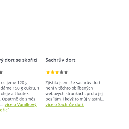
ý dort se skořicí
Sachrův dort
rosijeme 120 g
Zjistila jsem, že sachrův dort
idáme 150 g cukru, 1
není v těchto oblíbených
 oleje a žloutek.
webových stránkách, proto jej
 Opatrně do směsi
posílám, i když to můj vlastní…
e…
více o Vanilkový
více o Sachrův dort
ořicí