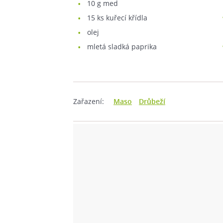
10
g med
15
ks kuřecí křídla
olej
mletá sladká paprika
Zařazení:
Maso
Drůbeží