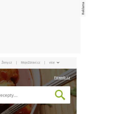
|
|
Ženy.cz
MojeZdraví.cz
více
Fitweb.cz