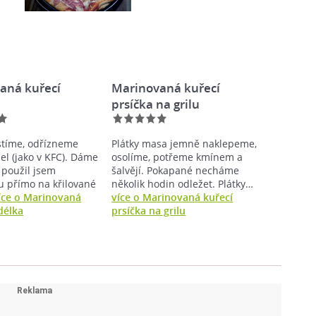
aná kuřecí
Marinovaná kuřecí
a
prsíčka na grilu
istíme, odřízneme
Plátky masa jemně naklepeme,
el (jako v KFC). Dáme
osolíme, potřeme kmínem a
použil jsem
šalvějí. Pokapané necháme
 přímo na křilované
několik hodin odležet. Plátky…
íce o Marinovaná
více o Marinovaná kuřecí
délka
prsíčka na grilu