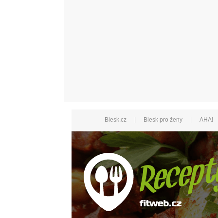
|
|
Blesk.cz
Blesk pro ženy
AHA!