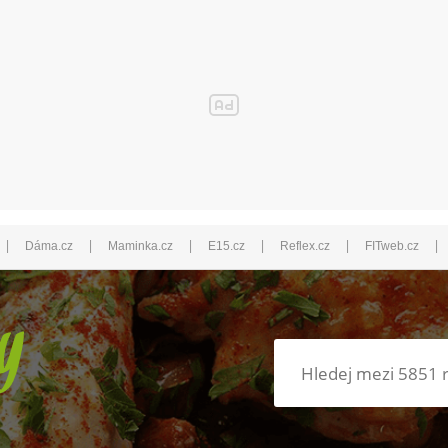
|
|
|
|
|
|
Dáma.cz
Maminka.cz
E15.cz
Reflex.cz
FITweb.cz