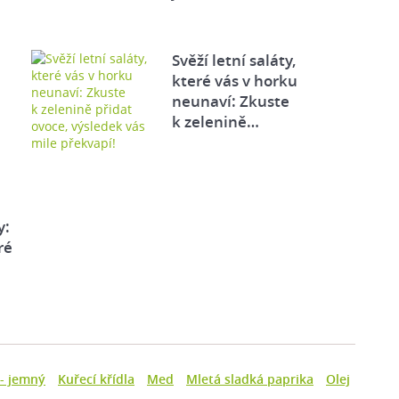
Svěží letní saláty,
které vás v horku
neunaví: Zkuste
k zelenině…
y:
ré
- jemný
Kuřecí křídla
Med
Mletá sladká paprika
Olej