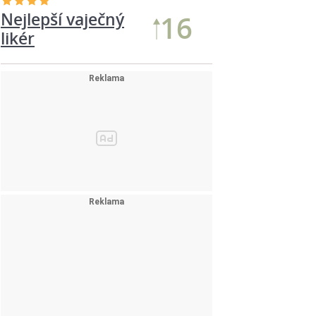
Nejlepší vaječný
16
likér