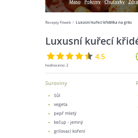
Maso
Pokrmy
Chuťovky
Zdra
Recepty Fitweb
Luxusní kuřecí křidélka na grilu
Luxusní kuřecí křidé
4.5
hodnoceno:
2
Suroviny
sůl
vegeta
pepř mletý
kečup - jemný
grilovací koření