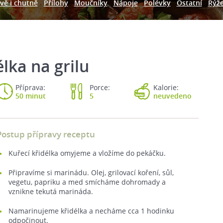
vě i chutně
Přílohy
Moučníky
Nápoje
Polévky
Ostatní
Rýž
lka na grilu
Příprava:
Porce:
Kalorie:
50 minut
5
neuvedeno
Postup přípravy receptu
Kuřecí křidélka omyjeme a vložíme do pekáčku.
Připravíme si marinádu. Olej, grilovací koření, sůl,
vegetu, papriku a med smícháme dohromady a
vznikne tekutá marináda.
Namarinujeme křidélka a necháme cca 1 hodinku
odpočinout.