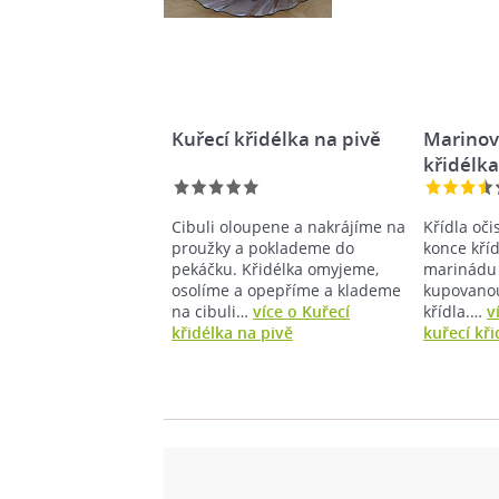
Kuřecí křidélka na pivě
Marinov
křidélk
Cibuli oloupene a nakrájíme na
Křídla oč
proužky a poklademe do
konce kříd
pekáčku. Křidélka omyjeme,
marinádu 
osolíme a opepříme a klademe
kupovanou
na cibuli…
více o Kuřecí
křídla.…
v
křidélka na pivě
kuřecí kři