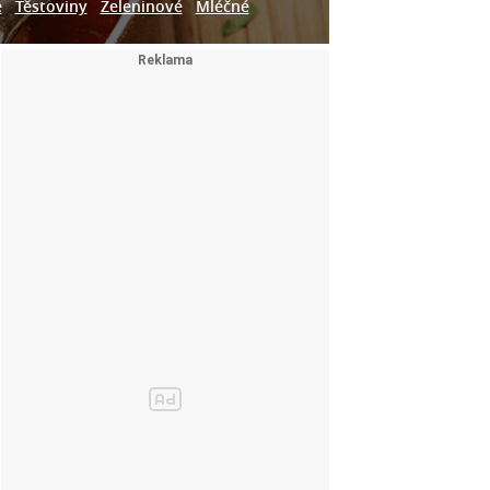
e
Těstoviny
Zeleninové
Mléčné