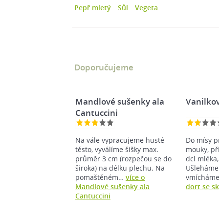
Pepř mletý
Sůl
Vegeta
Doporučujeme
Mandlové sušenky ala
Vanilkov
Cantuccini
Na vále vypracujeme husté
Do mísy p
těsto, vyválíme šišky max.
mouky, př
průměr 3 cm (rozpečou se do
dcl mléka,
široka) na délku plechu. Na
Ušleháme.
pomaštěném…
více o
vmíchám
Mandlové sušenky ala
dort se sk
Cantuccini