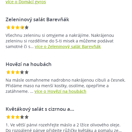
více o Domácí gyros
Zeleninový salát Barevňák
Všechnu zeleninu si omyjeme a nakrájíme. Nakrájenou
zeleninu si rozdělíme do 5-ti misek a můžeme podávat
samotné či s…
více o Zeleninový salát Barevňák
Hovězí na houbách
Na másle osmahneme nadrobno nakrájenou cibuli a česnek.
Přidáme maso na menší kostky, osolíme, opepříme a
zatáhneme. …
více o Hovězí na houbách
Květákový salát s cizrnou a…
1. Ve větší pánvi rozehřejte máslo a 2 lžíce olivového oleje.
Do rozpálené pánve přidejte růžičky květáku a pomalu ze…