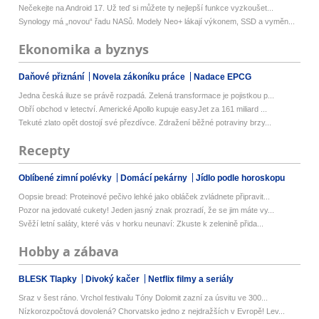
Nečekejte na Android 17. Už teď si můžete ty nejlepší funkce vyzkoušet...
Synology má „novou“ řadu NASů. Modely Neo+ lákají výkonem, SSD a vyměn...
Ekonomika a byznys
Daňové přiznání
Novela zákoníku práce
Nadace EPCG
Jedna česká iluze se právě rozpadá. Zelená transformace je pojistkou p...
Obří obchod v letectví. Americké Apollo kupuje easyJet za 161 miliard ...
Tekuté zlato opět dostojí své přezdívce. Zdražení běžné potraviny brzy...
Recepty
Oblíbené zimní polévky
Domácí pekárny
Jídlo podle horoskopu
Oopsie bread: Proteinové pečivo lehké jako obláček zvládnete připravit...
Pozor na jedovaté cukety! Jeden jasný znak prozradí, že se jim máte vy...
Svěží letní saláty, které vás v horku neunaví: Zkuste k zelenině přida...
Hobby a zábava
BLESK Tlapky
Divoký kačer
Netflix filmy a seriály
Sraz v šest ráno. Vrchol festivalu Tóny Dolomit zazní za úsvitu ve 300...
Nízkorozpočtová dovolená? Chorvatsko jedno z nejdražších v Evropě! Lev...