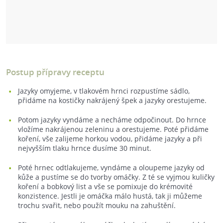
Postup přípravy receptu
Jazyky omyjeme, v tlakovém hrnci rozpustíme sádlo,
přidáme na kostičky nakrájený špek a jazyky orestujeme.
Potom jazyky vyndáme a necháme odpočinout. Do hrnce
vložíme nakrájenou zeleninu a orestujeme. Poté přidáme
koření, vše zalijeme horkou vodou, přidáme jazyky a při
nejvyšším tlaku hrnce dusíme 30 minut.
Poté hrnec odtlakujeme, vyndáme a oloupeme jazyky od
kůže a pustíme se do tvorby omáčky. Z té se vyjmou kuličky
koření a bobkový list a vše se pomixuje do krémovité
konzistence. Jestli je omáčka málo hustá, tak ji můžeme
trochu svařit, nebo použít mouku na zahuštění.