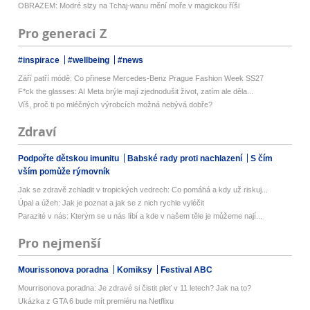
OBRAZEM: Modré slzy na Tchaj-wanu mění moře v magickou říši
Pro generaci Z
#inspirace
#wellbeing
#news
Září patří módě: Co přinese Mercedes-Benz Prague Fashion Week SS27
F*ck the glasses: AI Meta brýle mají zjednodušit život, zatím ale děla...
Víš, proč ti po mléčných výrobcích možná nebývá dobře?
Zdraví
Podpořte dětskou imunitu
Babské rady proti nachlazení
S čím
vším pomůže rýmovník
Jak se zdravě zchladit v tropických vedrech: Co pomáhá a kdy už riskuj...
Úpal a úžeh: Jak je poznat a jak se z nich rychle vyléčit
Parazité v nás: Kterým se u nás líbí a kde v našem těle je můžeme nají...
Pro nejmenší
Mourissonova poradna
Komiksy
Festival ABC
Mourrisonova poradna: Je zdravé si čistit pleť v 11 letech? Jak na to?
Ukázka z GTA 6 bude mít premiéru na Netflixu