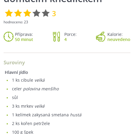
3
hodnoceno:
23
Příprava:
Porce:
Kalorie:
50 minut
4
neuvedeno
Suroviny
Hlavní jídlo
1
ks cibule
velká
celer
polovina menšího
sůl
3
ks mrkev
velké
1
kelímek zakysaná smetana
hustá
2
ks kořen petržele
100
g špek