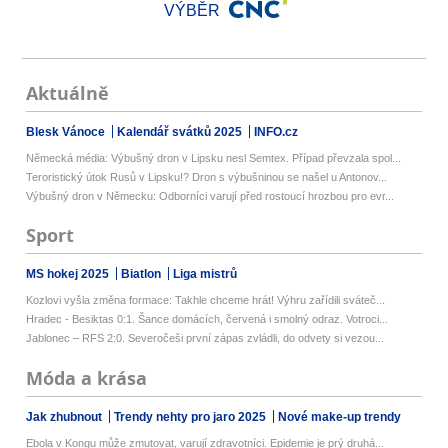
VÝBĚR
Aktuálně
Blesk Vánoce
Kalendář svátků 2025
INFO.cz
Německá média: Výbušný dron v Lipsku nesl Semtex. Případ převzala spol...
Teroristický útok Rusů v Lipsku!? Dron s výbušninou se našel u Antonov...
Výbušný dron v Německu: Odborníci varují před rostoucí hrozbou pro evr...
Sport
MS hokej 2025
Biatlon
Liga mistrů
Kozlovi vyšla změna formace: Takhle chceme hrát! Výhru zařídili sváteč...
Hradec - Besiktas 0:1. Šance domácích, červená i smolný odraz. Votroci...
Jablonec – RFS 2:0. Severočeši první zápas zvládli, do odvety si vezou...
Móda a krása
Jak zhubnout
Trendy nehty pro jaro 2025
Nové make-up trendy
Ebola v Kongu může zmutovat, varují zdravotníci. Epidemie je prý druhá...