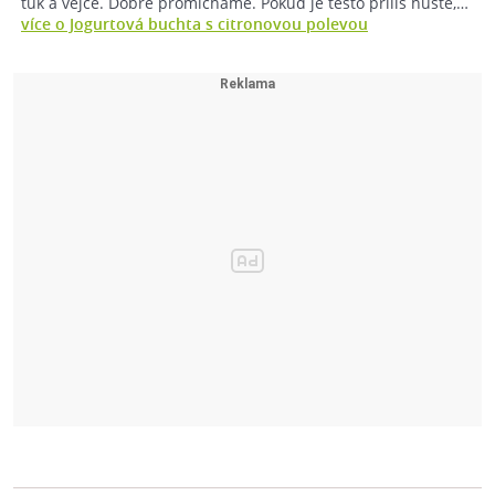
tuk a vejce. Dobře promícháme. Pokud je těsto příliš husté,…
více o Jogurtová buchta s citronovou polevou