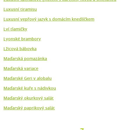
Luxusní tiramisu
Luxusní vepřový jazyk s domácím knedlíčkem
Lví tlamičky
Lyonské brambory
Lžicová bábovka
Maďarská pomazánka
Maďarská variace
Maďarské Geri v alobalu
Maďarské kuře s nádivkou
Maďarský okurkový salát
Maďarský paprikový salát