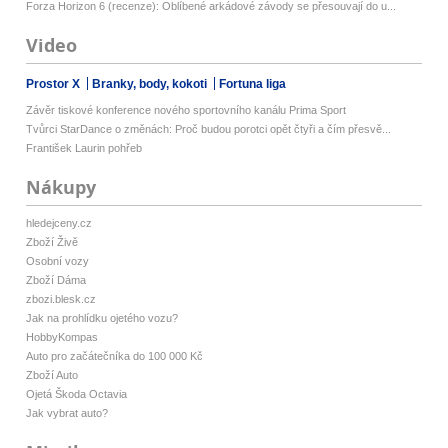
Forza Horizon 6 (recenze): Oblíbené arkádové závody se přesouvají do u...
Video
Prostor X
Branky, body, kokoti
Fortuna liga
Závěr tiskové konference nového sportovního kanálu Prima Sport
Tvůrci StarDance o změnách: Proč budou porotci opět čtyři a čím přesvě...
František Laurin pohřeb
Nákupy
hledejceny.cz
Zboží Živě
Osobní vozy
Zboží Dáma
zbozi.blesk.cz
Jak na prohlídku ojetého vozu?
HobbyKompas
Auto pro začátečníka do 100 000 Kč
Zboží Auto
Ojetá Škoda Octavia
Jak vybrat auto?