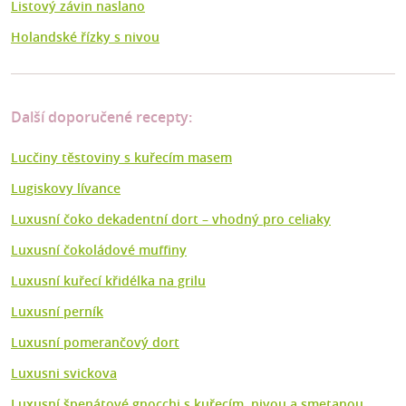
Listový závin naslano
Holandské řízky s nivou
Další doporučené recepty:
Lucčiny těstoviny s kuřecím masem
Lugiskovy lívance
Luxusní čoko dekadentní dort –⁠ vhodný pro celiaky
Luxusní čokoládové muffiny
Luxusní kuřecí křidélka na grilu
Luxusní perník
Luxusní pomerančový dort
Luxusni svickova
Luxusní špenátové gnocchi s kuřecím, nivou a smetanou