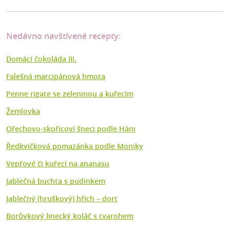
Nedávno navštívené recepty:
Domácí čokoláda III.
Falešná marcipánová hmota
Penne rigate se zeleninou a kuřecím
Žemlovka
Ořechovo-skořicoví šneci podle Háni
Ředkvičková pomazánka podle Moniky
Vepřové či kuřecí na ananasu
Jablečná buchta s pudinkem
Jablečný (hruškový) hřích – dort
Borůvkový linecký koláč s tvarohem