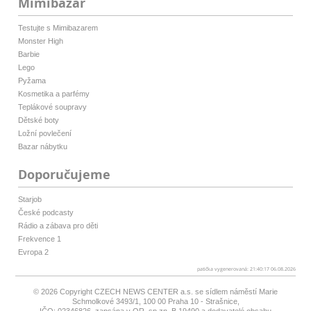
Mimibazar
Testujte s Mimibazarem
Monster High
Barbie
Lego
Pyžama
Kosmetika a parfémy
Teplákové soupravy
Dětské boty
Ložní povlečení
Bazar nábytku
Doporučujeme
Starjob
České podcasty
Rádio a zábava pro děti
Frekvence 1
Evropa 2
patička vygenerovaná: 21:40:17 06.08.2026
© 2026 Copyright
CZECH NEWS CENTER a.s.
se sídlem náměstí Marie
Schmolkové 3493/1, 100 00 Praha 10 - Strašnice,
IČO: 02346826, zapsána v OR, sp.zn. B 19490 a dodavatelé obsahu