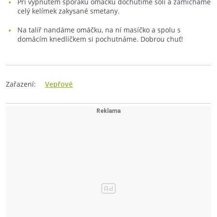
Při vypnutém sporáku omáčku dochutíme solí a zamícháme
celý kelímek zakysané smetany.
Na talíř nandáme omáčku, na ní masíčko a spolu s
domácím knedlíčkem si pochutnáme. Dobrou chuť!
Zařazení:
Vepřové