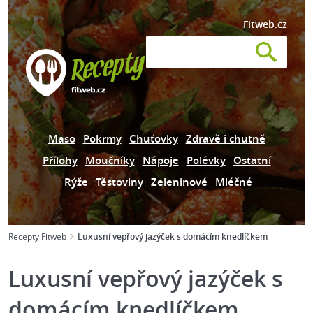
Fitweb.cz
Maso
Pokrmy
Chuťovky
Zdravě i chutně
Přílohy
Moučníky
Nápoje
Polévky
Ostatní
Rýže
Těstoviny
Zeleninové
Mléčné
Recepty Fitweb
Luxusní vepřový jazýček s domácím knedlíčkem
Luxusní vepřový jazýček s
domácím knedlíčkem