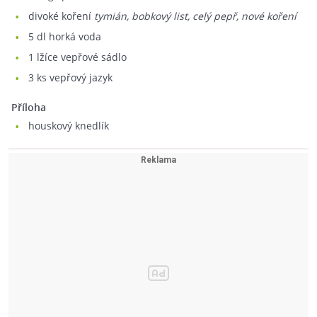
divoké koření
tymián, bobkový list, celý pepř, nové koření
5
dl horká voda
1
lžíce vepřové sádlo
3
ks vepřový jazyk
Příloha
houskový knedlík