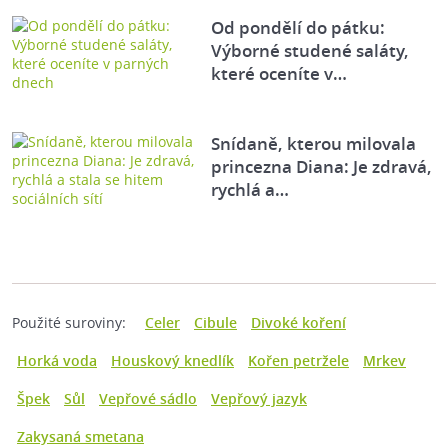
Od pondělí do pátku:
Výborné studené saláty,
které oceníte v…
Snídaně, kterou milovala
princezna Diana: Je zdravá,
rychlá a…
Použité suroviny:
Celer
Cibule
Divoké koření
Horká voda
Houskový knedlík
Kořen petržele
Mrkev
Špek
Sůl
Vepřové sádlo
Vepřový jazyk
Zakysaná smetana