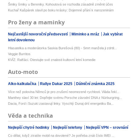
Šmiky šmiky u Bereniky. Kohoutová se rozhodla zásadně změnit účes
Kuchař Kašpárek slavil po boku krásky: Dojemné přání k narozeninám
Pro ženy a maminky
Nejčastější novoroční předsevzetí
Miminko a mráz
Jak vybírat
letní dovolenou
Hlasatelka a moderátorka Saskia Burešová (80) - Smrt manžela ji zdrtil...
Veggie Burritos
KVÍZ: Rafťáci. Otestujte své znalosti kultovní letní komedie
Auto-moto
Alko-kalkulačka
Rallye Dakar 2025
Dálniční známka 2025
Více než polovina Němců je pro zrušení neomezené rychlosti. Vláda řekl...
Manthey slaví 30 let: Dopřejte svému Porsche závodní DNA z Nürburgring...
Dacia, Ford i Suzuki zastavují linky. Vyschlý Dunaj drtí energetiku Ba...
Věda a technika
Nejlepší chytré hodinky
Nejlepší telefony
Nejlepší VPN – srovnání
Co dělat, když ztratíte mobil na dovolené? Je potřeba znát číslo IMEI ...