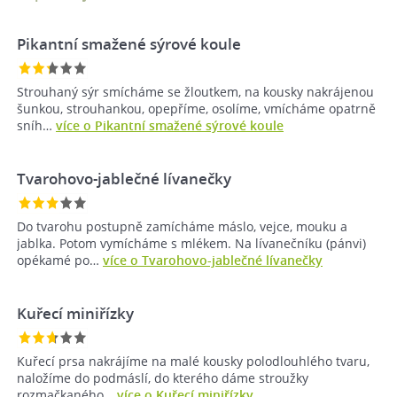
Pikantní smažené sýrové koule
Strouhaný sýr smícháme se žloutkem, na kousky nakrájenou
šunkou, strouhankou, opepříme, osolíme, vmícháme opatrně
sníh…
více o Pikantní smažené sýrové koule
Tvarohovo-jablečné lívanečky
Do tvarohu postupně zamícháme máslo, vejce, mouku a
jablka. Potom vymícháme s mlékem. Na lívanečníku (pánvi)
opékamé po…
více o Tvarohovo-jablečné lívanečky
Kuřecí miniřízky
Kuřecí prsa nakrájíme na malé kousky polodlouhlého tvaru,
naložíme do podmáslí, do kterého dáme stroužky
rozmačkaného…
více o Kuřecí miniřízky