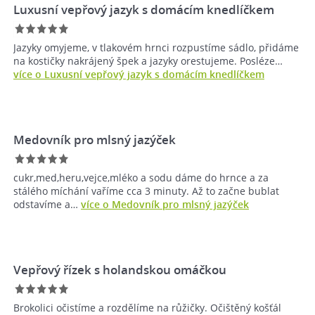
Luxusní vepřový jazyk s domácím knedlíčkem
Jazyky omyjeme, v tlakovém hrnci rozpustíme sádlo, přidáme
na kostičky nakrájený špek a jazyky orestujeme. Posléze…
více o Luxusní vepřový jazyk s domácím knedlíčkem
Medovník pro mlsný jazýček
cukr,med,heru,vejce,mléko a sodu dáme do hrnce a za
stálého míchání vaříme cca 3 minuty. Až to začne bublat
odstavíme a…
více o Medovník pro mlsný jazýček
Vepřový řízek s holandskou omáčkou
Brokolici očistíme a rozdělíme na růžičky. Očištěný košťál