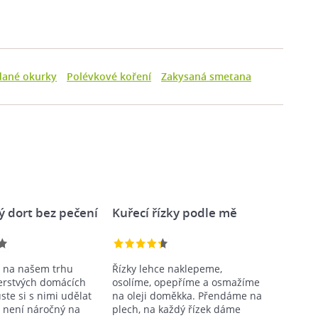
dané okurky
Polévkové koření
Zakysaná smetana
ý dort bez pečení
Kuřecí řízky podle mě
 na našem trhu
Řízky lehce naklepeme,
erstvých domácích
osolíme, opepříme a osmažíme
ste si s nimi udělat
na oleji doměkka. Přendáme na
ý není náročný na
plech, na každý řízek dáme