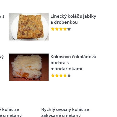
y s
Linecký koláč s jablky
a drobenkou
vý
Kokosovo-čokoládová
buchta s
mandarinkami
 koláč ze
Rychlý ovocný koláč ze
é smetany
zakysané smetany