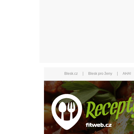
|
|
Blesk.cz
Blesk pro ženy
AHA!