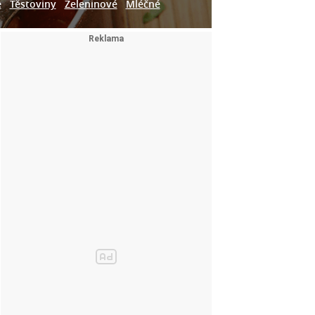
e
Těstoviny
Zeleninové
Mléčné