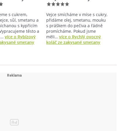
eme s cukrem,
Vejce smícháme v míse s cukry,
ejce, sůl, smetanu a
přidáme olej, smetanu, mouku
chanou s kypřícím
s práškem do pečiva a řádně
Vypracujeme těsto a
promícháme. Pokud jsme
e…
více o Rybízový
měli…
více o Rychlý ovocný
zakysané smetany
koláč ze zakysané smetany