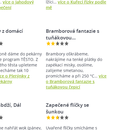
.…
více o Jahodový
lžíci…
více o Kuřecí řízky podle
pečení
mě
y z domácí
Bramborová fantazie s
y
tuňákovou…
upně dáme do pekárny
Brambory oškrábeme,
e program TĚSTO. Z
nakrájíme na tenké plátky do
ého těsta upleteme
zapékací misky, osolíme,
necháme tak 10
zalijeme smetanou,
íce o Pletýnky z
promícháme a při 250 °C…
více
ekárny
o Bramborová fantazie s
tuňákovou čepicí
bdží, Dál
Zapečené flíčky se
šunkou
e nahřát wok (pánev,
Uvařené flíčky smícháme s