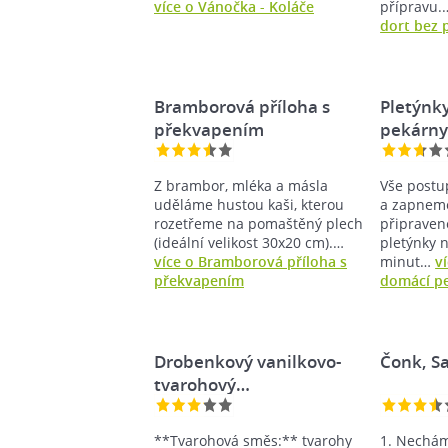
více o Vánočka - Koláče
přípravu
dort bez 
Bramborová příloha s
Pletýnk
překvapením
pekárn
Z brambor, mléka a másla
Vše post
uděláme hustou kaši, kterou
a zapnem
rozetřeme na pomaštěný plech
připraven
(ideální velikost 30x20 cm).…
pletýnky 
více o Bramborová příloha s
minut…
v
překvapením
domácí p
Drobenkový vanilkovo-
Čonk, Sa
tvarohový…
**Tvarohová směs:** tvarohy
1. Nechám