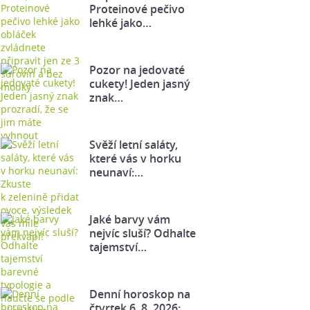
Proteinové pečivo
lehké jako…
Pozor na jedovaté
cukety! Jeden jasný
znak…
Svěží letní saláty,
které vás v horku
neunaví:…
Jaké barvy vám
nejvíc sluší? Odhalte
tajemství…
Denní horoskop na
čtvrtek 6. 8. 2026: