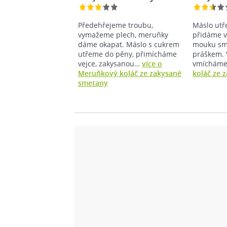
Předehřejeme troubu,
Máslo utř
vymažeme plech, meruňky
přidáme v
dáme okapat. Máslo s cukrem
mouku smí
utřeme do pěny, přimícháme
práškem. 
vejce, zakysanou…
více o
vmíchám
Meruňkový koláč ze zakysané
koláč ze 
smetany