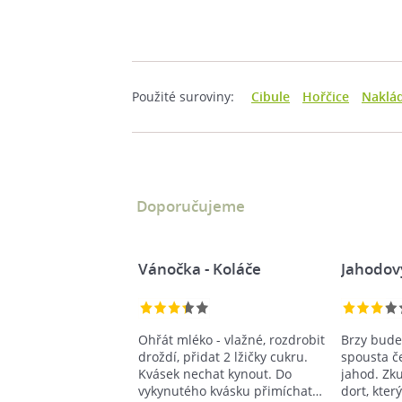
Použité suroviny:
Cibule
Hořčice
Naklá
Doporučujeme
Vánočka - Koláče
Jahodov
Ohřát mléko - vlažné, rozdrobit
Brzy bude
droždí, přidat 2 lžičky cukru.
spousta č
Kvásek nechat kynout. Do
jahod. Zku
vykynutého kvásku přimíchat…
dort, kter