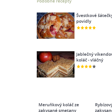
Podobné recepty
Švestkové šátečk
povidly
Jablečný víkendo
koláč - vláčný
Meruňkový koláč ze
Rybízový
zakysané smetany
zakysan