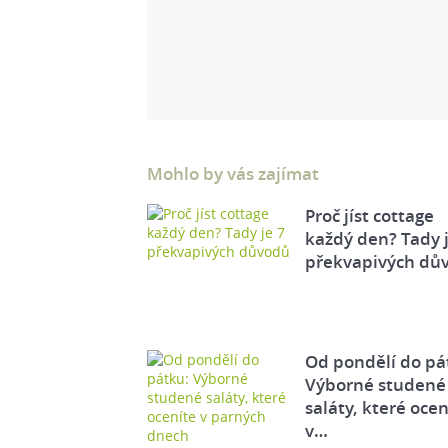
Mohlo by vás zajímat
Proč jíst cottage
každý den? Tady j
překvapivých dů
Od pondělí do pá
Výborné studené
saláty, které ocen
v…