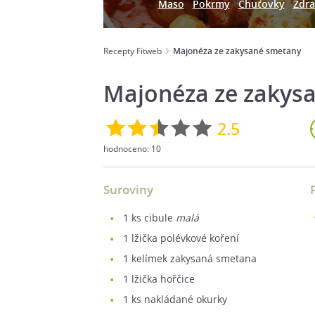
Maso
Pokrmy
Chuťovky
Zdra
Recepty Fitweb
Majonéza ze zakysané smetany
Majonéza ze zakys
2.5
hodnoceno:
10
Suroviny
1
ks cibule
malá
1
lžička polévkové koření
1
kelímek zakysaná smetana
1
lžička hořčice
1
ks nakládané okurky