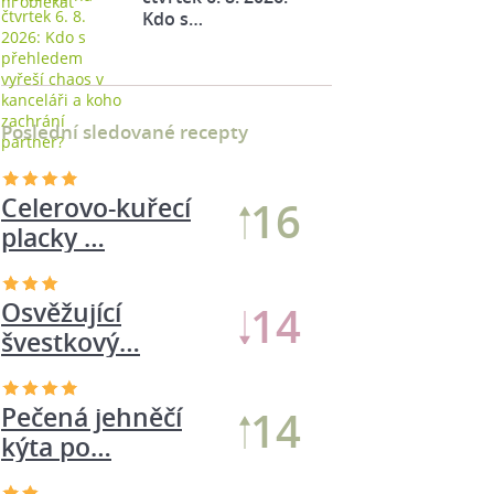
Kdo s…
Poslední sledované recepty
Celerovo-kuřecí
16
placky …
Osvěžující
14
švestkový…
Pečená jehněčí
14
kýta po…