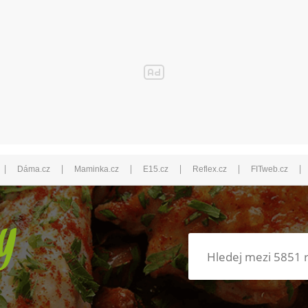
|
|
|
|
|
|
Dáma.cz
Maminka.cz
E15.cz
Reflex.cz
FITweb.cz