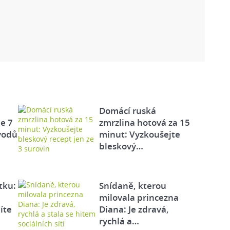
Domácí ruská
e 7
zmrzlina hotová za 15
vodů
minut: Vyzkoušejte
bleskový…
tku:
Snídaně, kterou
milovala princezna
íte
Diana: Je zdravá,
rychlá a…