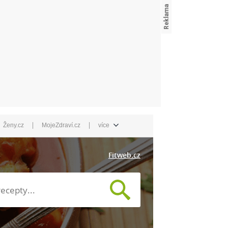
|
|
Ženy.cz
MojeZdraví.cz
více
Fitweb.cz