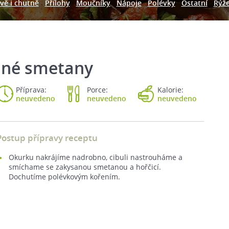
vě i chutně
Přílohy
Moučníky
Nápoje
Polévky
Ostatní
Rýž
ané smetany
Příprava:
Porce:
Kalorie:
neuvedeno
neuvedeno
neuvedeno
Postup přípravy receptu
Okurku nakrájíme nadrobno, cibuli nastrouháme a
smíchame se zakysanou smetanou a hořčicí.
Dochutíme polévkovým kořením.