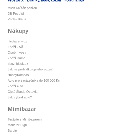
Prostor X
Branky, body, kokoti
Fortuna liga
Milan Knížák pohřeb
Jiří Pospíšil
Václav Klaus
Nákupy
hledejceny.cz
Zboží Živě
Osobní vozy
Zboží Dáma
zbozi.blesk.cz
Jak na prohlídku ojetého vozu?
HobbyKompas
Auto pro začátečníka do 100 000 Kč
Zboží Auto
Ojetá Škoda Octavia
Jak vybrat auto?
Mimibazar
Testujte s Mimibazarem
Monster High
Barbie