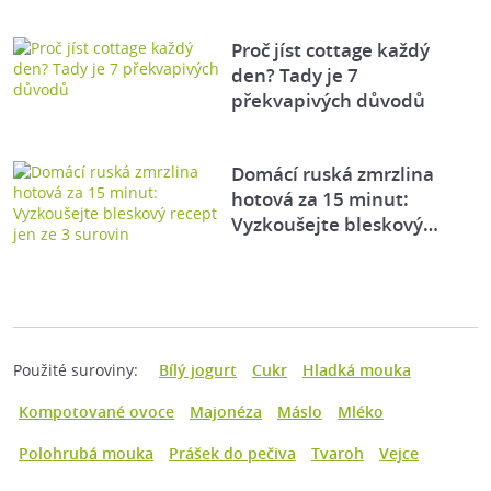
Proč jíst cottage každý
den? Tady je 7
překvapivých důvodů
Domácí ruská zmrzlina
hotová za 15 minut:
Vyzkoušejte bleskový…
Použité suroviny:
Bílý jogurt
Cukr
Hladká mouka
Kompotované ovoce
Majonéza
Máslo
Mléko
Polohrubá mouka
Prášek do pečiva
Tvaroh
Vejce