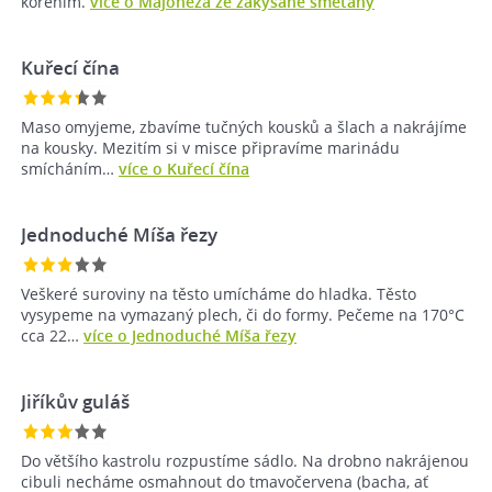
kořením.
více o Majonéza ze zakysané smetany
Kuřecí čína
Maso omyjeme, zbavíme tučných kousků a šlach a nakrájíme
na kousky. Mezitím si v misce připravíme marinádu
smícháním…
více o Kuřecí čína
Jednoduché Míša řezy
Veškeré suroviny na těsto umícháme do hladka. Těsto
vysypeme na vymazaný plech, či do formy. Pečeme na 170°C
cca 22…
více o Jednoduché Míša řezy
Jiříkův guláš
Do většího kastrolu rozpustíme sádlo. Na drobno nakrájenou
cibuli necháme osmahnout do tmavočervena (bacha, ať