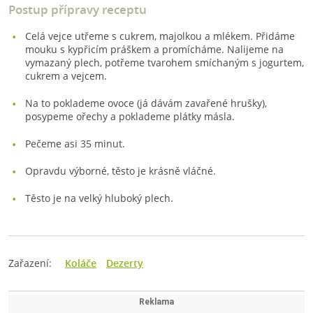
Postup přípravy receptu
Celá vejce utřeme s cukrem, majolkou a mlékem. Přidáme
mouku s kypřicím práškem a promícháme. Nalijeme na
vymazaný plech, potřeme tvarohem smíchaným s jogurtem,
cukrem a vejcem.
Na to poklademe ovoce (já dávám zavařené hrušky),
posypeme ořechy a poklademe plátky másla.
Pečeme asi 35 minut.
Opravdu výborné, těsto je krásně vláčné.
Těsto je na velký hluboký plech.
Zařazení:
Koláče
Dezerty