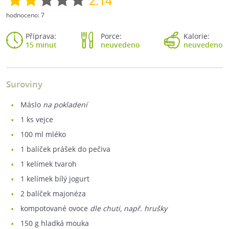
2.14
hodnoceno:
7
Příprava:
Porce:
Kalorie:
15 minut
neuvedeno
neuvedeno
Suroviny
máslo
na pokladení
1
ks vejce
100
ml mléko
1
balíček prášek do pečiva
1
kelímek tvaroh
1
kelímek bílý jogurt
2
balíček majonéza
kompotované ovoce
dle chuti, např. hrušky
150
g hladká mouka