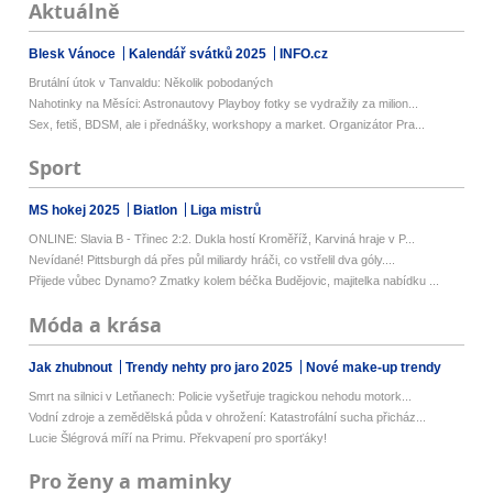
Aktuálně
Blesk Vánoce
Kalendář svátků 2025
INFO.cz
Brutální útok v Tanvaldu: Několik pobodaných
Nahotinky na Měsíci: Astronautovy Playboy fotky se vydražily za milion...
Sex, fetiš, BDSM, ale i přednášky, workshopy a market. Organizátor Pra...
Sport
MS hokej 2025
Biatlon
Liga mistrů
ONLINE: Slavia B - Třinec 2:2. Dukla hostí Kroměříž, Karviná hraje v P...
Nevídané! Pittsburgh dá přes půl miliardy hráči, co vstřelil dva góly....
Přijede vůbec Dynamo? Zmatky kolem béčka Budějovic, majitelka nabídku ...
Móda a krása
Jak zhubnout
Trendy nehty pro jaro 2025
Nové make-up trendy
Smrt na silnici v Letňanech: Policie vyšetřuje tragickou nehodu motork...
Vodní zdroje a zemědělská půda v ohrožení: Katastrofální sucha přicház...
Lucie Šlégrová míří na Primu. Překvapení pro sporťáky!
Pro ženy a maminky