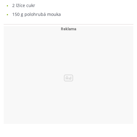
2
lžíce cukr
150
g polohrubá mouka