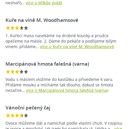
neshoří)…
více o Jiříkův guláš
Kuře na víně M. Woodhamsové
1. Kuřecí maso nasekáme na drobné kousky a prudce
opečeme na másle. 2. Dáme do pekáče a podlijeme bílým
vínem, přidáme…
více o Kuře na víně M. Woodhamsové
Marcipánová hmota falešná (varna)
Vodu s máslem vložíme do kastůlku a přivedeme k varu.
Přidáme mouku a mícháme tak dlouho, dokud se hmota
nezačne…
více o Marcipánová hmota falešná (varna)
Vánoční pečený čaj
Ovoce můžeme dát a namíchat podle vlastní chuti. V rozpisu
je ovoce a množství, jak jsem ho namíchala já. Jablka a…
více