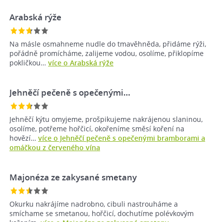
Arabská rýže
Na másle osmahneme nudle do tmavěhněda, přidáme rýži,
pořádně promícháme, zalijeme vodou, osolíme, přiklopíme
pokličkou…
více o Arabská rýže
Jehněčí pečeně s opečenými…
Jehněčí kýtu omyjeme, prošpikujeme nakrájenou slaninou,
osolíme, potřeme hořčicí, okořeníme směsí koření na
hovězí…
více o Jehněčí pečeně s opečenými bramborami a
omáčkou z červeného vína
Majonéza ze zakysané smetany
Okurku nakrájíme nadrobno, cibuli nastrouháme a
smíchame se smetanou, hořčicí, dochutíme polévkovým