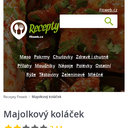
Fitweb.cz
Maso
Pokrmy
Chuťovky
Zdravě i chutně
Přílohy
Moučníky
Nápoje
Polévky
Ostatní
Rýže
Těstoviny
Zeleninové
Mléčné
Recepty Fitweb
Majolkový koláček
Majolkový koláček