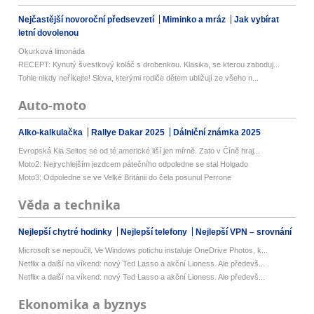
Nejčastější novoroční předsevzetí
Miminko a mráz
Jak vybírat
letní dovolenou
Okurková limonáda
RECEPT: Kynutý švestkový koláč s drobenkou. Klasika, se kterou zaboduj...
Tohle nikdy neříkejte! Slova, kterými rodiče dětem ubližují ze všeho n...
Auto-moto
Alko-kalkulačka
Rallye Dakar 2025
Dálniční známka 2025
Evropská Kia Seltos se od té americké liší jen mírně. Zato v Číně hraj...
Moto2: Nejrychlejším jezdcem pátečního odpoledne se stal Holgado
Moto3: Odpoledne se ve Velké Británii do čela posunul Perrone
Věda a technika
Nejlepší chytré hodinky
Nejlepší telefony
Nejlepší VPN – srovnání
Microsoft se nepoučil. Ve Windows potichu instaluje OneDrive Photos, k...
Netflix a další na víkend: nový Ted Lasso a akční Lioness. Ale předevš...
Netflix a další na víkend: nový Ted Lasso a akční Lioness. Ale předevš...
Ekonomika a byznys