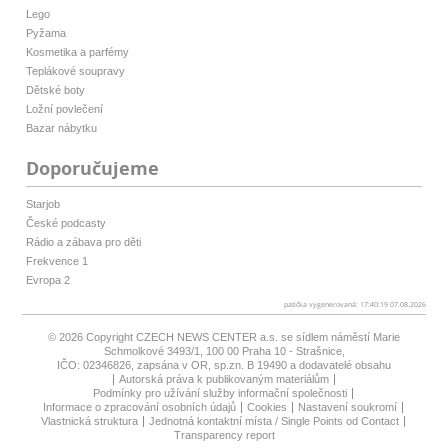
Lego
Pyžama
Kosmetika a parfémy
Teplákové soupravy
Dětské boty
Ložní povlečení
Bazar nábytku
Doporučujeme
Starjob
České podcasty
Rádio a zábava pro děti
Frekvence 1
Evropa 2
patička vygenerovaná: 17:40:19 07.08.2026
© 2026 Copyright
CZECH NEWS CENTER a.s.
se sídlem náměstí Marie
Schmolkové 3493/1, 100 00 Praha 10 - Strašnice,
IČO: 02346826, zapsána v OR, sp.zn. B 19490 a dodavatelé obsahu
Autorská práva k publikovaným materiálům
Podmínky pro užívání služby informační společnosti
Informace o zpracování osobních údajů
Cookies
Nastavení soukromí
Vlastnická struktura
Jednotná kontaktní místa / Single Points od Contact
Transparency report