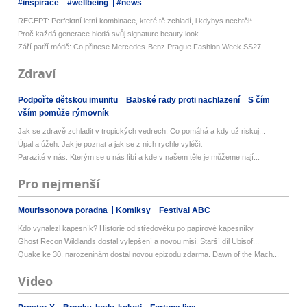
#inspirace
#wellbeing
#news
RECEPT: Perfektní letní kombinace, které tě zchladí, i kdybys nechtěl*...
Proč každá generace hledá svůj signature beauty look
Září patří módě: Co přinese Mercedes-Benz Prague Fashion Week SS27
Zdraví
Podpořte dětskou imunitu
Babské rady proti nachlazení
S čím
vším pomůže rýmovník
Jak se zdravě zchladit v tropických vedrech: Co pomáhá a kdy už riskuj...
Úpal a úžeh: Jak je poznat a jak se z nich rychle vyléčit
Parazité v nás: Kterým se u nás líbí a kde v našem těle je můžeme nají...
Pro nejmenší
Mourissonova poradna
Komiksy
Festival ABC
Kdo vynalezl kapesník? Historie od středověku po papírové kapesníky
Ghost Recon Wildlands dostal vylepšení a novou misi. Starší díl Ubisof...
Quake ke 30. narozeninám dostal novou epizodu zdarma. Dawn of the Mach...
Video