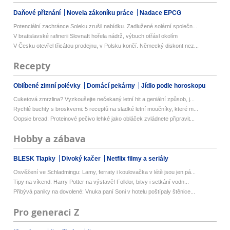
Daňové přiznání
Novela zákoníku práce
Nadace EPCG
Potenciální zachránce Soleku zrušil nabídku. Zadlužené solární společn...
V bratislavské rafinerii Slovnaft hořela nádrž, výbuch otřásl okolím
V Česku otevřel třicátou prodejnu, v Polsku končí. Německý diskont nez...
Recepty
Oblíbené zimní polévky
Domácí pekárny
Jídlo podle horoskopu
Cuketová zmrzlina? Vyzkoušejte nečekaný letní hit a geniální způsob, j...
Rychlé buchty s broskvemi: 5 receptů na sladké letní moučníky, které m...
Oopsie bread: Proteinové pečivo lehké jako obláček zvládnete připravit...
Hobby a zábava
BLESK Tlapky
Divoký kačer
Netflix filmy a seriály
Osvěžení ve Schladmingu: Lamy, ferraty i koulovačka v létě jsou jen pá...
Tipy na víkend: Harry Potter na výstavě! Folklor, bitvy i setkání vodn...
Přibývá paniky na dovolené: Vnuka paní Soni v hotelu poštípaly štěnice...
Pro generaci Z