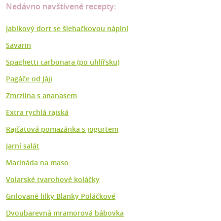
Nedávno navštívené recepty:
Jablkový dort se šlehačkovou náplní
Savarin
Spaghetti carbonara (po uhlířsku)
Pagáče od Jáji
Zmrzlina s ananasem
Extra rychlá rajská
Rajčatová pomazánka s jogurtem
Jarní salát
Marináda na maso
Volarské tvarohové koláčky
Grilované lilky Blanky Poláčkové
Dvoubarevná mramorová bábovka