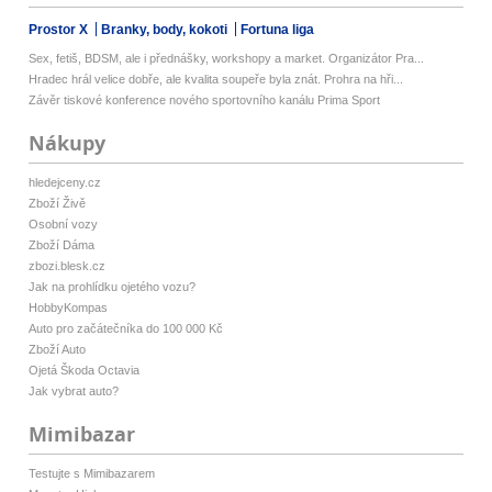
Prostor X
Branky, body, kokoti
Fortuna liga
Sex, fetiš, BDSM, ale i přednášky, workshopy a market. Organizátor Pra...
Hradec hrál velice dobře, ale kvalita soupeře byla znát. Prohra na hři...
Závěr tiskové konference nového sportovního kanálu Prima Sport
Nákupy
hledejceny.cz
Zboží Živě
Osobní vozy
Zboží Dáma
zbozi.blesk.cz
Jak na prohlídku ojetého vozu?
HobbyKompas
Auto pro začátečníka do 100 000 Kč
Zboží Auto
Ojetá Škoda Octavia
Jak vybrat auto?
Mimibazar
Testujte s Mimibazarem