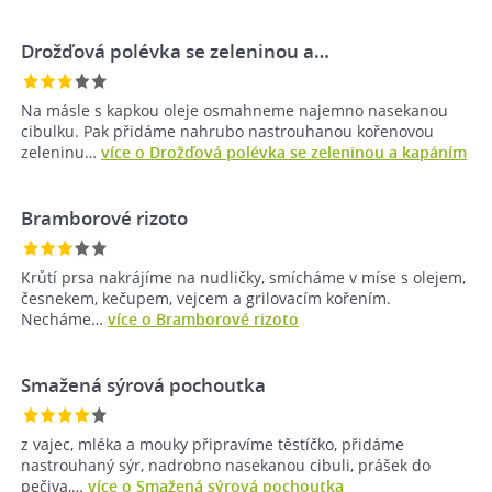
Drožďová polévka se zeleninou a…
Na másle s kapkou oleje osmahneme najemno nasekanou
cibulku. Pak přidáme nahrubo nastrouhanou kořenovou
zeleninu…
více o Drožďová polévka se zeleninou a kapáním
Bramborové rizoto
Krůtí prsa nakrájíme na nudličky, smícháme v míse s olejem,
česnekem, kečupem, vejcem a grilovacím kořením.
Necháme…
více o Bramborové rizoto
Smažená sýrová pochoutka
z vajec, mléka a mouky připravíme těstíčko, přidáme
nastrouhaný sýr, nadrobno nasekanou cibuli, prášek do
pečiva,…
více o Smažená sýrová pochoutka