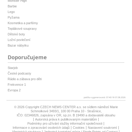
Monster High
Barbie
Lego
Pyžama
Kosmetika a parfémy
Teplákové soupravy
Dětské boty
Ložní povlečení
Bazar nábytku
Doporučujeme
Starjob
České podcasty
Rádio a zábava pro děti
Frekvence 1
Evropa 2
patička vygenerovaná: 07:40:18 07.08.2026
© 2026 Copyright
CZECH NEWS CENTER a.s.
se sídlem náměstí Marie
Schmolkové 3493/1, 100 00 Praha 10 - Strašnice,
IČO: 02346826, zapsána v OR, sp.zn. B 19490 a dodavatelé obsahu
Autorská práva k publikovaným materiálům
Podmínky pro užívání služby informační společnosti
Informace o zpracování osobních údajů
Cookies
Nastavení soukromí
Vlastnická struktura
Jednotná kontaktní místa / Single Points od Contact