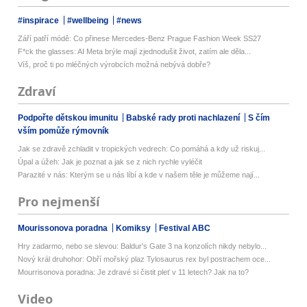
#inspirace
#wellbeing
#news
Září patří módě: Co přinese Mercedes-Benz Prague Fashion Week SS27
F*ck the glasses: AI Meta brýle mají zjednodušit život, zatím ale děla...
Víš, proč ti po mléčných výrobcích možná nebývá dobře?
Zdraví
Podpořte dětskou imunitu
Babské rady proti nachlazení
S čím
vším pomůže rýmovník
Jak se zdravě zchladit v tropických vedrech: Co pomáhá a kdy už riskuj...
Úpal a úžeh: Jak je poznat a jak se z nich rychle vyléčit
Parazité v nás: Kterým se u nás líbí a kde v našem těle je můžeme nají...
Pro nejmenší
Mourissonova poradna
Komiksy
Festival ABC
Hry zadarmo, nebo se slevou: Baldur's Gate 3 na konzolích nikdy nebylo...
Nový král druhohor: Obří mořský plaz Tylosaurus rex byl postrachem oce...
Mourrisonova poradna: Je zdravé si čistit pleť v 11 letech? Jak na to?
Video