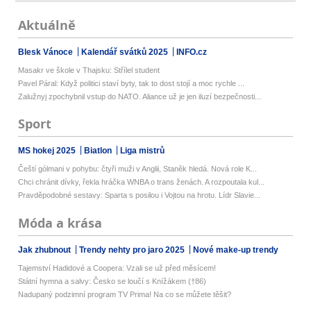
Aktuálně
Blesk Vánoce
Kalendář svátků 2025
INFO.cz
Masakr ve škole v Thajsku: Střílel student
Pavel Páral: Když politici staví byty, tak to dost stojí a moc rychle ...
Zalužnyj zpochybnil vstup do NATO. Aliance už je jen iluzí bezpečnosti...
Sport
MS hokej 2025
Biatlon
Liga mistrů
Čeští gólmani v pohybu: čtyři muži v Anglii, Staněk hledá. Nová role K...
Chci chránit dívky, řekla hráčka WNBA o trans ženách. A rozpoutala kul...
Pravděpodobné sestavy: Sparta s posilou i Vojtou na hrotu. Lídr Slavie...
Móda a krása
Jak zhubnout
Trendy nehty pro jaro 2025
Nové make-up trendy
Tajemství Hadidové a Coopera: Vzali se už před měsícem!
Státní hymna a salvy: Česko se loučí s Knížákem (†86)
Nadupaný podzimní program TV Prima! Na co se můžete těšit?