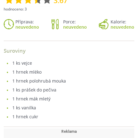
3.67
hodnoceno:
3
Příprava:
Porce:
Kalorie:
neuvedeno
neuvedeno
neuvedeno
Suroviny
1
ks vejce
1
hrnek mléko
1
hrnek polohrubá mouka
1
ks prášek do pečiva
1
hrnek mák mletý
1
ks vanilka
1
hrnek cukr