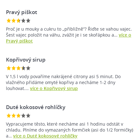
Pravý piškot
Proč je u mouky a cukru to „přibližně“? Řiďte se vahou vajec.
Šest vajec položit na váhu, zvážit je i se skořápkou a…
více o
Pravý piškot
Kopřivový sirup
V 1,5 l vody povaříme nakrájené citrony asi 5 minut. Do
vlažného přidáme omyté kopřivy a necháme 1-2 dny
louhovat.…
více o Kopřivový sirup
Duté kokosové rohlíčky
Vypracujeme těsto, které necháme asi 1 hodinu odstát v
chladu. Plníme do vymazaných formčiek (asi do 1/2 formičky)
a…
více o Duté kokosové rohlíčky