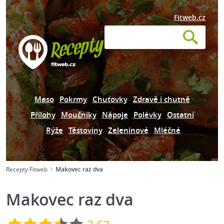
Fitweb.cz
Maso
Pokrmy
Chuťovky
Zdravě i chutně
Přílohy
Moučníky
Nápoje
Polévky
Ostatní
Rýže
Těstoviny
Zeleninové
Mléčné
Recepty Fitweb
Makovec raz dva
Makovec raz dva