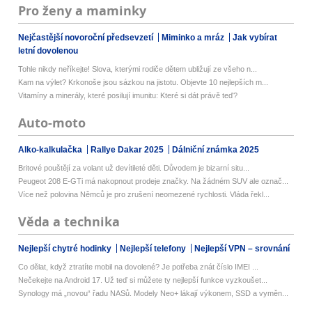
Pro ženy a maminky
Nejčastější novoroční předsevzetí
Miminko a mráz
Jak vybírat
letní dovolenou
Tohle nikdy neříkejte! Slova, kterými rodiče dětem ubližují ze všeho n...
Kam na výlet? Krkonoše jsou sázkou na jistotu. Objevte 10 nejlepších m...
Vitamíny a minerály, které posilují imunitu: Které si dát právě teď?
Auto-moto
Alko-kalkulačka
Rallye Dakar 2025
Dálniční známka 2025
Britové pouštějí za volant už devítileté děti. Důvodem je bizarní situ...
Peugeot 208 E-GTi má nakopnout prodeje značky. Na žádném SUV ale označ...
Více než polovina Němců je pro zrušení neomezené rychlosti. Vláda řekl...
Věda a technika
Nejlepší chytré hodinky
Nejlepší telefony
Nejlepší VPN – srovnání
Co dělat, když ztratíte mobil na dovolené? Je potřeba znát číslo IMEI ...
Nečekejte na Android 17. Už teď si můžete ty nejlepší funkce vyzkoušet...
Synology má „novou“ řadu NASů. Modely Neo+ lákají výkonem, SSD a vyměn...