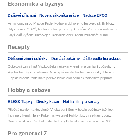
Ekonomika a byznys
Daňové přiznání
Novela zákoníku práce
Nadace EPCG
Firmy couvají od Prague Pride. Podporu duhovému festivalu škrtl i Micr...
Když zemře OSVČ, banka zablokuje přístup k účtům. Záchrana rodinné fir...
Když daň vyžene zlatá vejce. Kalifornie chce zdanit miliardáře, ti rad...
Recepty
Oblíbené zimní polévky
Domácí pekárny
Jídlo podle horoskopu
Cuketová zmrzlina? Vyzkoušejte nečekaný letní hit a geniální způsob, j...
Rychlé buchty s broskvemi: 5 receptů na sladké letní moučníky, které m...
Oopsie bread: Proteinové pečivo lehké jako obláček zvládnete připravit...
Hobby a zábava
BLESK Tlapky
Divoký kačer
Netflix filmy a seriály
Přibývá paniky na dovolené: Vnuka paní Soni v hotelu poštípaly štěnice...
Tipy na víkend: Harry Potter na výstavě! Folklor, bitvy i setkání vodn...
Sraz v šest ráno. Vrchol festivalu Tóny Dolomit zazní za úsvitu ve 300...
Pro generaci Z