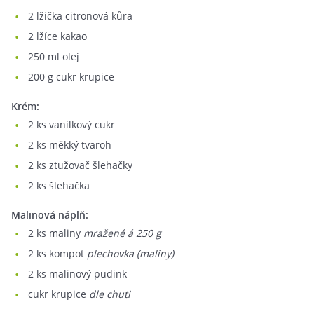
2
lžička citronová kůra
2
lžíce kakao
250
ml olej
200
g cukr krupice
Krém:
2
ks vanilkový cukr
2
ks měkký tvaroh
2
ks ztužovač šlehačky
2
ks šlehačka
Malinová náplň:
2
ks maliny
mražené á 250 g
2
ks kompot
plechovka (maliny)
2
ks malinový pudink
cukr krupice
dle chuti