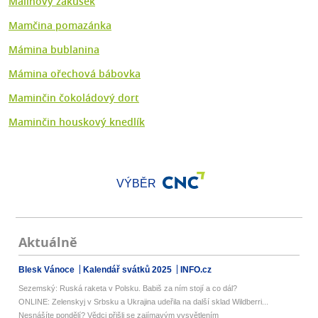
Malinový zákusek
Mamčina pomazánka
Mámina bublanina
Mámina ořechová bábovka
Maminčin čokoládový dort
Maminčin houskový knedlík
VÝBĚR
Aktuálně
Blesk Vánoce
Kalendář svátků 2025
INFO.cz
Sezemský: Ruská raketa v Polsku. Babiš za ním stojí a co dál?
ONLINE: Zelenskyj v Srbsku a Ukrajina udeřila na další sklad Wildberri...
Nesnášíte pondělí? Vědci přišli se zajímavým vysvětlením