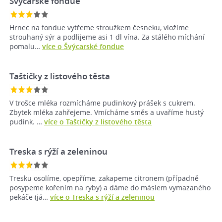
Švýcarské fondue
Hrnec na fondue vytřeme stroužkem česneku, vložíme
strouhaný sýr a podlijeme asi 1 dl vína. Za stálého míchání
pomalu…
více o Švýcarské fondue
Taštičky z listového těsta
V trošce mléka rozmícháme pudinkový prášek s cukrem.
Zbytek mléka zahřejeme. Vmícháme směs a uvaříme hustý
pudink. …
více o Taštičky z listového těsta
Treska s rýží a zeleninou
Tresku osolíme, opepříme, zakapeme citronem (případně
posypeme kořením na ryby) a dáme do máslem vymazaného
pekáče (já…
více o Treska s rýží a zeleninou