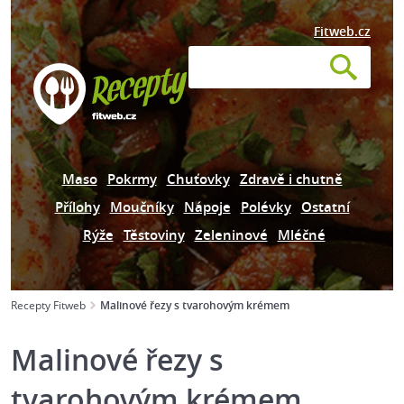
Fitweb.cz
Maso
Pokrmy
Chuťovky
Zdravě i chutně
Přílohy
Moučníky
Nápoje
Polévky
Ostatní
Rýže
Těstoviny
Zeleninové
Mléčné
Recepty Fitweb
Malinové řezy s tvarohovým krémem
Malinové řezy s
tvarohovým krémem