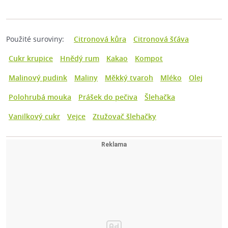
Použité suroviny:
Citronová kůra
Citronová šťáva
Cukr krupice
Hnědý rum
Kakao
Kompot
Malinový pudink
Maliny
Měkký tvaroh
Mléko
Olej
Polohrubá mouka
Prášek do pečiva
Šlehačka
Vanilkový cukr
Vejce
Ztužovač šlehačky