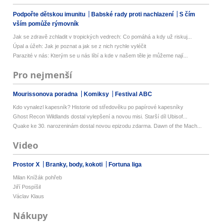
Podpořte dětskou imunitu
Babské rady proti nachlazení
S čím
vším pomůže rýmovník
Jak se zdravě zchladit v tropických vedrech: Co pomáhá a kdy už riskuj...
Úpal a úžeh: Jak je poznat a jak se z nich rychle vyléčit
Parazité v nás: Kterým se u nás líbí a kde v našem těle je můžeme nají...
Pro nejmenší
Mourissonova poradna
Komiksy
Festival ABC
Kdo vynalezl kapesník? Historie od středověku po papírové kapesníky
Ghost Recon Wildlands dostal vylepšení a novou misi. Starší díl Ubisof...
Quake ke 30. narozeninám dostal novou epizodu zdarma. Dawn of the Mach...
Video
Prostor X
Branky, body, kokoti
Fortuna liga
Milan Knížák pohřeb
Jiří Pospíšil
Václav Klaus
Nákupy