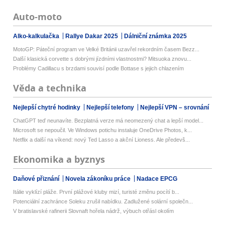
Auto-moto
Alko-kalkulačka
Rallye Dakar 2025
Dálniční známka 2025
MotoGP: Páteční program ve Velké Británii uzavřel rekordním časem Bezz...
Další klasická corvette s dobrými jízdními vlastnostmi? Mitsuoka znovu...
Problémy Cadillacu s brzdami souvisí podle Bottase s jejich chlazením
Věda a technika
Nejlepší chytré hodinky
Nejlepší telefony
Nejlepší VPN – srovnání
ChatGPT teď neunavíte. Bezplatná verze má neomezený chat a lepší model...
Microsoft se nepoučil. Ve Windows potichu instaluje OneDrive Photos, k...
Netflix a další na víkend: nový Ted Lasso a akční Lioness. Ale předevš...
Ekonomika a byznys
Daňové přiznání
Novela zákoníku práce
Nadace EPCG
Itálie vyklízí pláže. První plážové kluby mizí, turisté změnu pocítí b...
Potenciální zachránce Soleku zrušil nabídku. Zadlužené solární společn...
V bratislavské rafinerii Slovnaft hořela nádrž, výbuch otřásl okolím