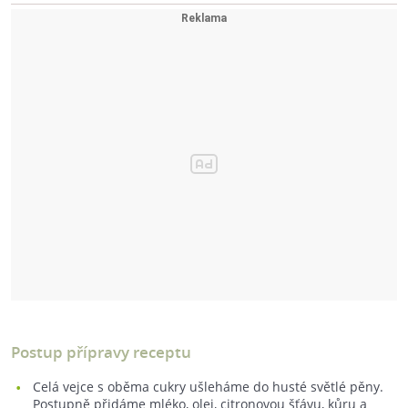
Postup přípravy receptu
Celá vejce s oběma cukry ušleháme do husté světlé pěny.
Postupně přidáme mléko, olej, citronovou šťávu, kůru a