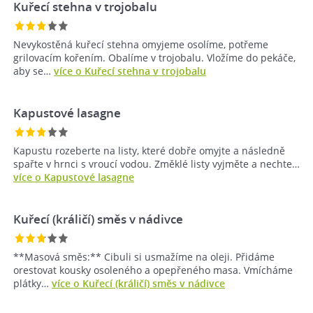
Kuřecí stehna v trojobalu
Nevykostěná kuřecí stehna omyjeme osolíme, potřeme
grilovacím kořením. Obalíme v trojobalu. Vložíme do pekáče,
aby se…
více o Kuřecí stehna v trojobalu
Kapustové lasagne
Kapustu rozeberte na listy, které dobře omyjte a následně
spařte v hrnci s vroucí vodou. Změklé listy vyjměte a nechte…
více o Kapustové lasagne
Kuřecí (králičí) směs v nádivce
**Masová směs:** Cibuli si usmažíme na oleji. Přidáme
orestovat kousky osoleného a opepřeného masa. Vmícháme
plátky…
více o Kuřecí (králičí) směs v nádivce