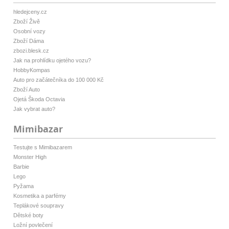
hledejceny.cz
Zboží Živě
Osobní vozy
Zboží Dáma
zbozi.blesk.cz
Jak na prohlídku ojetého vozu?
HobbyKompas
Auto pro začátečníka do 100 000 Kč
Zboží Auto
Ojetá Škoda Octavia
Jak vybrat auto?
Mimibazar
Testujte s Mimibazarem
Monster High
Barbie
Lego
Pyžama
Kosmetika a parfémy
Teplákové soupravy
Dětské boty
Ložní povlečení