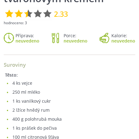
2.33
hodnoceno:
3
Příprava:
Porce:
Kalorie:
neuvedeno
neuvedeno
neuvedeno
Suroviny
Těsto:
4
ks vejce
250
ml mléko
1
ks vanilkový cukr
2
lžíce hnědý rum
400
g polohrubá mouka
1
ks prášek do pečiva
100
ml citronová šťáva