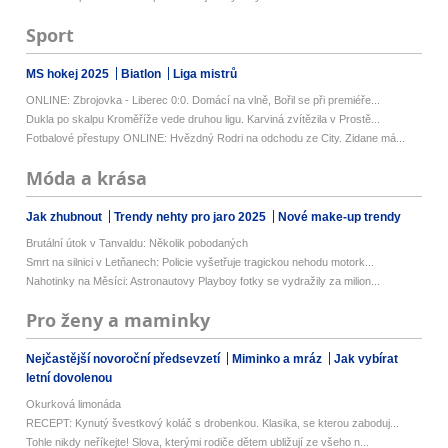
Sport
MS hokej 2025
Biatlon
Liga mistrů
ONLINE: Zbrojovka - Liberec 0:0. Domácí na vlně, Bořil se při premiéře...
Dukla po skalpu Kroměříže vede druhou ligu. Karviná zvítězila v Prostě...
Fotbalové přestupy ONLINE: Hvězdný Rodri na odchodu ze City. Zidane má...
Móda a krása
Jak zhubnout
Trendy nehty pro jaro 2025
Nové make-up trendy
Brutální útok v Tanvaldu: Několik pobodaných
Smrt na silnici v Letňanech: Policie vyšetřuje tragickou nehodu motork...
Nahotinky na Měsíci: Astronautovy Playboy fotky se vydražily za milion...
Pro ženy a maminky
Nejčastější novoroční předsevzetí
Miminko a mráz
Jak vybírat
letní dovolenou
Okurková limonáda
RECEPT: Kynutý švestkový koláč s drobenkou. Klasika, se kterou zaboduj...
Tohle nikdy neříkejte! Slova, kterými rodiče dětem ubližují ze všeho n...