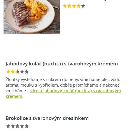
Jahodový koláč (buchta) s tvarohovým krémem
Žloutky vyšleháme s cukrem do pěny, vmícháme olej, vodu,
aroma, mouku s kypřidlem, dobře promícháme a nakonec
vmícháme…
více o Jahodový koláč (buchta) s tvarohovým
krémem
Brokolice s tvarohovým dresinkem