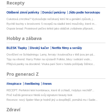
Recepty
Oblíbené zimní polévky
Domácí pekárny
Jídlo podle horoskopu
Cuketová zmrzlina? Vyzkoušejte nečekaný letní hit a geniální způsob, j...
Rychlé buchty s broskvemi: 5 receptů na sladké letní moučníky, které m...
Oopsie bread: Proteinové pečivo lehké jako obláček zvládnete připravit...
Hobby a zábava
BLESK Tlapky
Divoký kačer
Netflix filmy a seriály
Osvěžení ve Schladmingu: Lamy, ferraty i koulovačka v létě jsou jen pá...
Tipy na víkend: Harry Potter na výstavě! Folklor, bitvy i setkání vodn...
Přibývá paniky na dovolené: Vnuka paní Soni v hotelu poštípaly štěnice...
Pro generaci Z
#inspirace
#wellbeing
#news
RECEPT: Perfektní letní kombinace, které tě zchladí, i kdybys nechtěl*...
Proč každá generace hledá svůj signature beauty look
Recenze: nový Spider-Man je hodně jiný a dospělejší, pomáhá mu i Sadie...
Zdraví