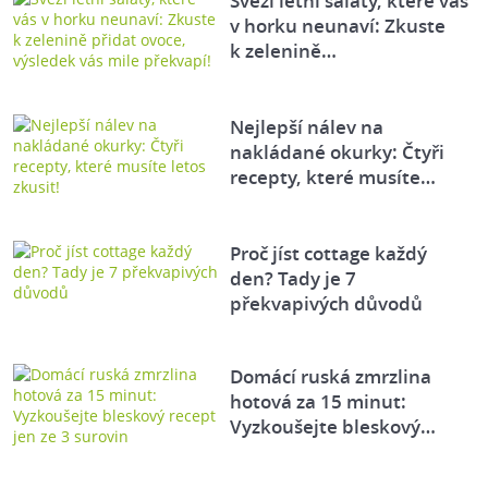
Svěží letní saláty, které vás
v horku neunaví: Zkuste
k zelenině…
Nejlepší nálev na
nakládané okurky: Čtyři
recepty, které musíte…
Proč jíst cottage každý
den? Tady je 7
překvapivých důvodů
Domácí ruská zmrzlina
hotová za 15 minut:
Vyzkoušejte bleskový…