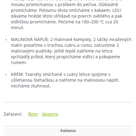
mouku promíchanou s práškem do pečiva. Důkladně
promícháme. Polovinu těsta smícháme s kakaem. Lžící
dáváme hnědé těsto střídavě na povrch světlého a pak
vidličkou promícháme. Pečeme na 180–⁠200 °C cca 20
minut.
MALINOVÁ NÁPLŇ: 2 malinové kompoty, 2 sáčky mražených
malin povaříme s trochou cukru a rumu, zahustíme 2
malinovými pudinky. Ještě teplé natřeme na lehce
vychladlý piškot, který propícháme vidlicí a pokapeme
rumem.
KRÉM: Tvarohy smíchané s cukry lehce spojíme s
ušlehanou šlehačkou a natřeme na malinovou náplň,
necháme ztuhnout.
Zařazení:
Řezy
Dezerty