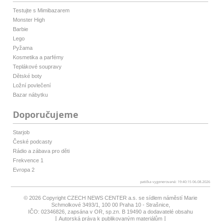
Testujte s Mimibazarem
Monster High
Barbie
Lego
Pyžama
Kosmetika a parfémy
Teplákové soupravy
Dětské boty
Ložní povlečení
Bazar nábytku
Doporučujeme
Starjob
České podcasty
Rádio a zábava pro děti
Frekvence 1
Evropa 2
patička vygenerovaná: 19:40:15 06.08.2026
© 2026 Copyright
CZECH NEWS CENTER a.s.
se sídlem náměstí Marie
Schmolkové 3493/1, 100 00 Praha 10 - Strašnice,
IČO: 02346826, zapsána v OR, sp.zn. B 19490 a dodavatelé obsahu
Autorská práva k publikovaným materiálům