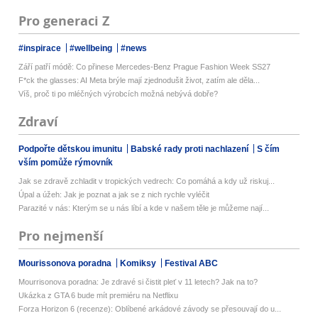
Pro generaci Z
#inspirace
#wellbeing
#news
Září patří módě: Co přinese Mercedes-Benz Prague Fashion Week SS27
F*ck the glasses: AI Meta brýle mají zjednodušit život, zatím ale děla...
Víš, proč ti po mléčných výrobcích možná nebývá dobře?
Zdraví
Podpořte dětskou imunitu
Babské rady proti nachlazení
S čím
vším pomůže rýmovník
Jak se zdravě zchladit v tropických vedrech: Co pomáhá a kdy už riskuj...
Úpal a úžeh: Jak je poznat a jak se z nich rychle vyléčit
Parazité v nás: Kterým se u nás líbí a kde v našem těle je můžeme nají...
Pro nejmenší
Mourissonova poradna
Komiksy
Festival ABC
Mourrisonova poradna: Je zdravé si čistit pleť v 11 letech? Jak na to?
Ukázka z GTA 6 bude mít premiéru na Netflixu
Forza Horizon 6 (recenze): Oblíbené arkádové závody se přesouvají do u...