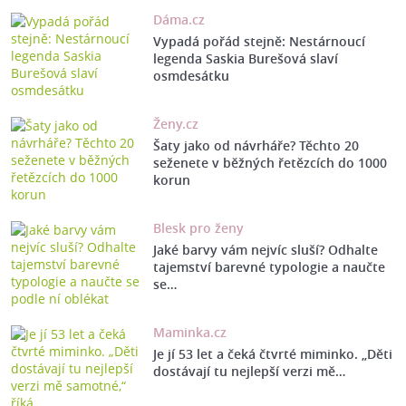
Dáma.cz
Vypadá pořád stejně: Nestárnoucí
legenda Saskia Burešová slaví
osmdesátku
Ženy.cz
Šaty jako od návrháře? Těchto 20
seženete v běžných řetězcích do 1000
korun
Blesk pro ženy
Jaké barvy vám nejvíc sluší? Odhalte
tajemství barevné typologie a naučte
se…
Maminka.cz
Je jí 53 let a čeká čtvrté miminko. „Děti
dostávají tu nejlepší verzi mě…