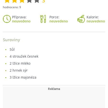
3
hodnoceno:
9
Příprava:
Porce:
Kalorie:
neuvedeno
neuvedeno
neuvedeno
Suroviny
sůl
4
stroužek česnek
2
lžíce mléko
2
hrnek sýr
3
lžíce majonéza