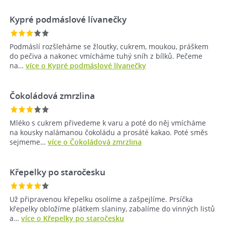
Kypré podmáslové lívanečky
Podmáslí rozšleháme se žloutky, cukrem, moukou, práškem
do pečiva a nakonec vmícháme tuhý sníh z bílků. Pečeme
na…
více o Kypré podmáslové lívanečky
Čokoládová zmrzlina
Mléko s cukrem přivedeme k varu a poté do něj vmícháme
na kousky nalámanou čokoládu a prosáté kakao. Poté směs
sejmeme…
více o Čokoládová zmrzlina
Křepelky po staročesku
Už připravenou křepelku osolíme a zašpejlíme. Prsíčka
křepelky obložíme plátkem slaniny, zabalíme do vinných listů
a…
více o Křepelky po staročesku