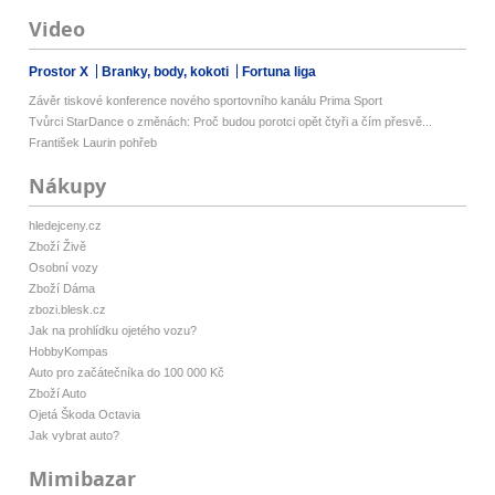
Video
Prostor X
Branky, body, kokoti
Fortuna liga
Závěr tiskové konference nového sportovního kanálu Prima Sport
Tvůrci StarDance o změnách: Proč budou porotci opět čtyři a čím přesvě...
František Laurin pohřeb
Nákupy
hledejceny.cz
Zboží Živě
Osobní vozy
Zboží Dáma
zbozi.blesk.cz
Jak na prohlídku ojetého vozu?
HobbyKompas
Auto pro začátečníka do 100 000 Kč
Zboží Auto
Ojetá Škoda Octavia
Jak vybrat auto?
Mimibazar