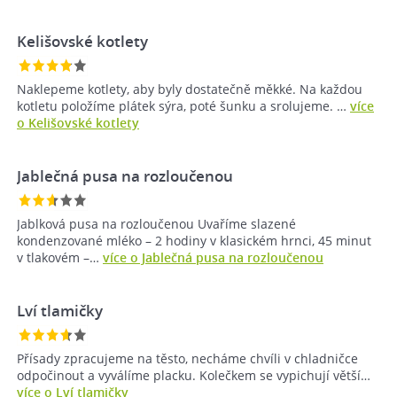
Kelišovské kotlety
Naklepeme kotlety, aby byly dostatečně měkké. Na každou
kotletu položíme plátek sýra, poté šunku a srolujeme. …
více
o Kelišovské kotlety
Jablečná pusa na rozloučenou
Jablková pusa na rozloučenou Uvaříme slazené
kondenzované mléko – 2 hodiny v klasickém hrnci, 45 minut
v tlakovém –…
více o Jablečná pusa na rozloučenou
Lví tlamičky
Přísady zpracujeme na těsto, necháme chvíli v chladničce
odpočinout a vyválíme placku. Kolečkem se vypichují větší…
více o Lví tlamičky