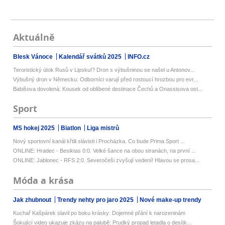
Aktuálně
Blesk Vánoce
Kalendář svátků 2025
INFO.cz
Teroristický útok Rusů v Lipsku!? Dron s výbušninou se našel u Antonov...
Výbušný dron v Německu: Odborníci varují před rostoucí hrozbou pro evr...
Babišova dovolená: Kousek od oblíbené destinace Čechů a Onassisova ost...
Sport
MS hokej 2025
Biatlon
Liga mistrů
Nový sportovní kanál křtili slávisti i Procházka. Co bude Prima Sport ...
ONLINE: Hradec - Besiktas 0:0. Velké šance na obou stranách, na první ...
ONLINE: Jablonec - RFS 2:0. Severočeši zvyšují vedení! Hlavou se prosa...
Móda a krása
Jak zhubnout
Trendy nehty pro jaro 2025
Nové make-up trendy
Kuchař Kašpárek slavil po boku krásky: Dojemné přání k narozeninám
Šokující video ukazuje zkázu na palubě: Prudký propad letadla o desítk...