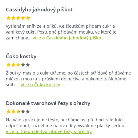
Cassidyho jahodový piškot
Vyšlehám sníh ze 4 bílků. Ke žloutkům přidám cukr a
vanilkový cukr. Postupně přidávám mouku, ve které je
zamíchaný…
více o Cassidyho jahodový piškot
Čoko kostky
Žloutky, máslo a cukr utřeme, po částech střídavě přidáváme
mléko a mouku s práškem do pečiva a nakonec zašleháme
sníh.…
více o Čoko kostky
Dokonalé tvarohové řezy s ořechy
Na vále zpracujeme těsto, necháme asi půl hod. v lednici
odpočinout, rozdělíme na dva díly, vyválíme placky. Jednu…
více o Dokonalé tvarohové řezy s ořechy