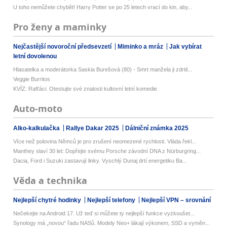
U toho nemůžete chybět! Harry Potter se po 25 letech vrací do kin, aby...
Pro ženy a maminky
Nejčastější novoroční předsevzetí
Miminko a mráz
Jak vybírat
letní dovolenou
Hlasatelka a moderátorka Saskia Burešová (80) - Smrt manžela ji zdrtil...
Veggie Burritos
KVÍZ: Rafťáci. Otestujte své znalosti kultovní letní komedie
Auto-moto
Alko-kalkulačka
Rallye Dakar 2025
Dálniční známka 2025
Více než polovina Němců je pro zrušení neomezené rychlosti. Vláda řekl...
Manthey slaví 30 let: Dopřejte svému Porsche závodní DNA z Nürburgring...
Dacia, Ford i Suzuki zastavují linky. Vyschlý Dunaj drtí energetiku Ba...
Věda a technika
Nejlepší chytré hodinky
Nejlepší telefony
Nejlepší VPN – srovnání
Nečekejte na Android 17. Už teď si můžete ty nejlepší funkce vyzkoušet...
Synology má „novou“ řadu NASů. Modely Neo+ lákají výkonem, SSD a vyměn...