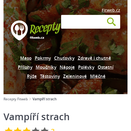
Fitweb.cz
Maso
Pokrmy
Chuťovky
Zdravě i chutně
Přílohy
Moučníky
Nápoje
Polévky
Ostatní
Rýže
Těstoviny
Zeleninové
Mléčné
Recepty Fitweb
Vampíří strach
Vampíří strach