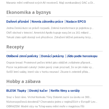
Marantz mění vnitřnosti svých AV receiverů. Mají osmikanálový DAC a Di...
Ekonomika a byznys
Daňové přiznání
Novela zákoníku práce
Nadace EPCG
Jedna česká iluze se právě rozpadá. Zelená transformace je pojistkou p...
Obří obchod v letectví. Americké Apollo kupuje easyJet za 161 miliard ...
Tekuté zlato opět dostojí své přezdívce. Zdražení běžné potraviny brzy...
Recepty
Oblíbené zimní polévky
Domácí pekárny
Jídlo podle horoskopu
Oopsie bread: Proteinové pečivo lehké jako obláček zvládnete připravit...
Pozor na jedovaté cukety! Jeden jasný znak prozradí, že se jim máte vy...
Svěží letní saláty, které vás v horku neunaví: Zkuste k zelenině přida...
Hobby a zábava
BLESK Tlapky
Divoký kačer
Netflix filmy a seriály
Sraz v šest ráno. Vrchol festivalu Tóny Dolomit zazní za úsvitu ve 300...
Nízkorozpočtová dovolená? Chorvatsko jedno z nejdražších v Evropě! Lev...
OBRAZEM: Modré slzy na Tchaj-wanu mění moře v magickou říši