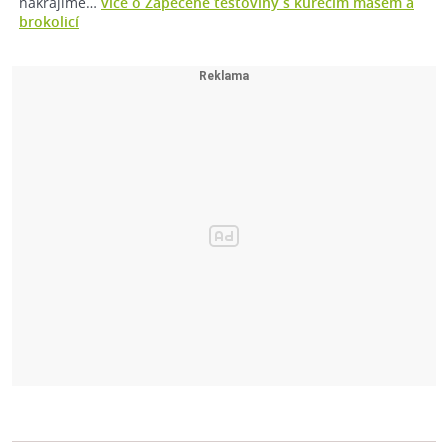
nakrájíme…
více o Zapečené těstoviny s kuřecím masem a
brokolicí