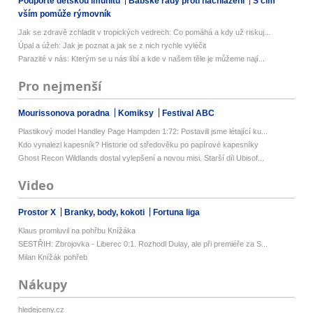
Podpořte dětskou imunitu
Babské rady proti nachlazení
S čím
vším pomůže rýmovník
Jak se zdravě zchladit v tropických vedrech: Co pomáhá a kdy už riskuj...
Úpal a úžeh: Jak je poznat a jak se z nich rychle vyléčit
Parazité v nás: Kterým se u nás líbí a kde v našem těle je můžeme nají...
Pro nejmenší
Mourissonova poradna
Komiksy
Festival ABC
Plastikový model Handley Page Hampden 1:72: Postavili jsme létající ku...
Kdo vynalezl kapesník? Historie od středověku po papírové kapesníky
Ghost Recon Wildlands dostal vylepšení a novou misi. Starší díl Ubisof...
Video
Prostor X
Branky, body, kokoti
Fortuna liga
Klaus promluvil na pohřbu Knížáka
SESTŘIH: Zbrojovka - Liberec 0:1. Rozhodl Dulay, ale při premiéře za S...
Milan Knížák pohřeb
Nákupy
hledejceny.cz