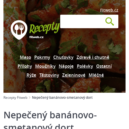
Fitweb.cz
Maso
Pokrmy
Chuťovky
Zdravě i chutně
Přílohy
Moučníky
Nápoje
Polévky
Ostatní
Rýže
Těstoviny
Zeleninové
Mléčné
Recepty Fitweb
Nepečený banánovo-smetanový dort
Nepečený banánovo-
smetanový dort