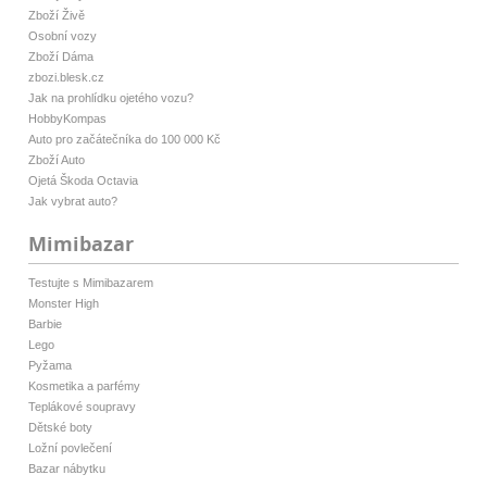
Zboží Živě
Osobní vozy
Zboží Dáma
zbozi.blesk.cz
Jak na prohlídku ojetého vozu?
HobbyKompas
Auto pro začátečníka do 100 000 Kč
Zboží Auto
Ojetá Škoda Octavia
Jak vybrat auto?
Mimibazar
Testujte s Mimibazarem
Monster High
Barbie
Lego
Pyžama
Kosmetika a parfémy
Teplákové soupravy
Dětské boty
Ložní povlečení
Bazar nábytku