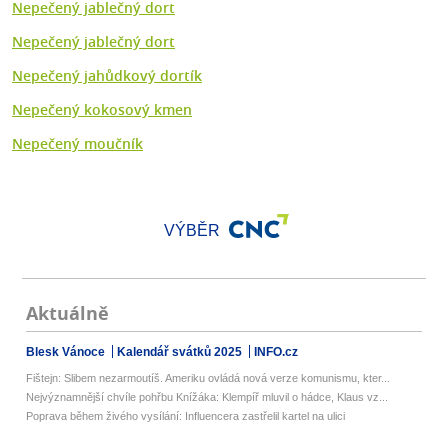
Nepečený jablečný dort
Nepečený jablečný dort
Nepečený jahůdkový dortík
Nepečený kokosový kmen
Nepečený moučník
VÝBĚR
Aktuálně
Blesk Vánoce
Kalendář svátků 2025
INFO.cz
Fištejn: Slibem nezarmoutíš. Ameriku ovládá nová verze komunismu, kter...
Nejvýznamnější chvíle pohřbu Knížáka: Klempíř mluvil o hádce, Klaus vz...
Poprava během živého vysílání: Influencera zastřelil kartel na ulici