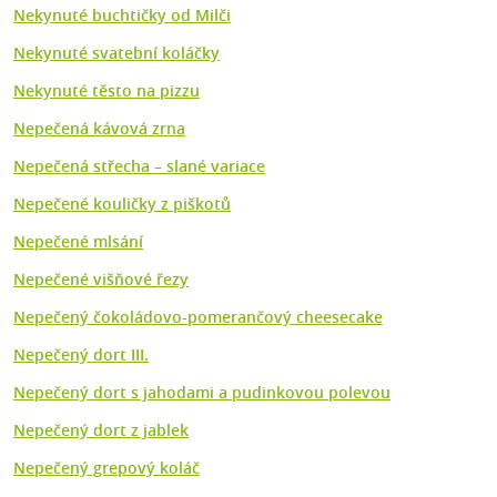
Nekynuté buchtičky od Milči
Nekynuté svatební koláčky
Nekynuté těsto na pizzu
Nepečená kávová zrna
Nepečená střecha – slané variace
Nepečené kouličky z piškotů
Nepečené mlsání
Nepečené višňové řezy
Nepečený čokoládovo-pomerančový cheesecake
Nepečený dort III.
Nepečený dort s jahodami a pudinkovou polevou
Nepečený dort z jablek
Nepečený grepový koláč