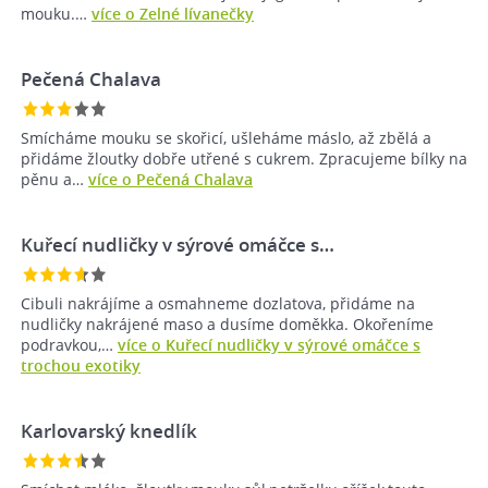
mouku.…
více o Zelné lívanečky
Pečená Chalava
Smícháme mouku se skořicí, ušleháme máslo, až zbělá a
přidáme žloutky dobře utřené s cukrem. Zpracujeme bílky na
pěnu a…
více o Pečená Chalava
Kuřecí nudličky v sýrové omáčce s…
Cibuli nakrájíme a osmahneme dozlatova, přidáme na
nudličky nakrájené maso a dusíme doměkka. Okořeníme
podravkou,…
více o Kuřecí nudličky v sýrové omáčce s
trochou exotiky
Karlovarský knedlík