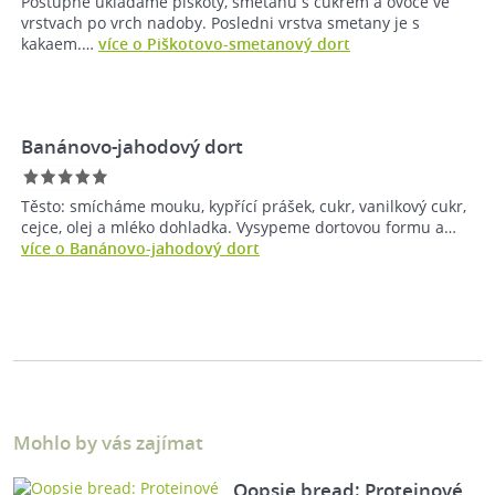
Postupne ukladame piskoty, smetanu s cukrem a ovoce ve
vrstvach po vrch nadoby. Posledni vrstva smetany je s
kakaem.…
více o Piškotovo-smetanový dort
Banánovo-jahodový dort
Těsto: smícháme mouku, kypřící prášek, cukr, vanilkový cukr,
cejce, olej a mléko dohladka. Vysypeme dortovou formu a…
více o Banánovo-jahodový dort
Mohlo by vás zajímat
Oopsie bread: Proteinové