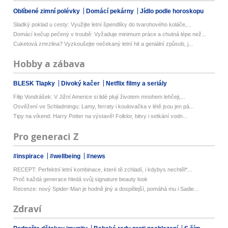
Oblíbené zimní polévky
Domácí pekárny
Jídlo podle horoskopu
Sladký poklad u cesty: Využijte letní špendlíky do tvarohového koláče,...
Domácí kečup pečený v troubě: Vyžaduje minimum práce a chutná lépe než...
Cuketová zmrzlina? Vyzkoušejte nečekaný letní hit a geniální způsob, j...
Hobby a zábava
BLESK Tlapky
Divoký kačer
Netflix filmy a seriály
Filip Vondrášek: V Jižní Americe si lidé plují životem mnohem lehčeji,...
Osvěžení ve Schladmingu: Lamy, ferraty i koulovačka v létě jsou jen pá...
Tipy na víkend: Harry Potter na výstavě! Folklor, bitvy i setkání vodn...
Pro generaci Z
#inspirace
#wellbeing
#news
RECEPT: Perfektní letní kombinace, které tě zchladí, i kdybys nechtěl*...
Proč každá generace hledá svůj signature beauty look
Recenze: nový Spider-Man je hodně jiný a dospělejší, pomáhá mu i Sadie...
Zdraví