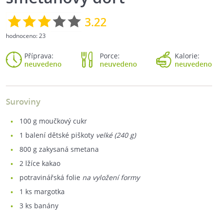
3.22
hodnoceno:
23
Příprava:
Porce:
Kalorie:
neuvedeno
neuvedeno
neuvedeno
Suroviny
100
g moučkový cukr
1
balení dětské piškoty
velké (240 g)
800
g zakysaná smetana
2
lžíce kakao
potravinářská folie
na vyložení formy
1
ks margotka
3
ks banány