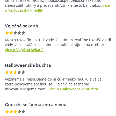
Smíchat mléko .žloutky,mouku,sůl,petrželku,oříšek,touto
směsí zalít rohlíky a přidat sníh.Vzniklé těsto balit jako…
více
o Karlovarský knedlík
Vaječná sekaná
Masox rozvaříme v 1 dl vody, želatinu rozvaříme rovněž v 1 dl
vody, vejce, salám, zeleninu a cibuli nakrájíme na drobné…
více o Vaječná sekaná
Halloweenská buchta
Vezmeme si mísu.Dáme do ní cukr,mléko,mouku a vejce
které posypeme špetkou soli.Po chvilce začneme
mixovat.Mixujeme max…
více o Halloweenská buchta
Gnocchi se špenátem a nivou