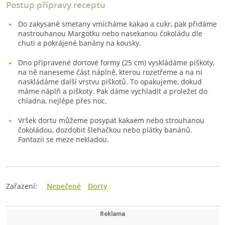
Postup přípravy receptu
Do zakysané smetany vmícháme kakao a cukr, pak přidáme
nastrouhanou Margotku nebo nasekanou čokoládu dle
chuti a pokrájené banány na kousky.
Dno připravené dortové formy (25 cm) vyskládáme piškoty,
na ně naneseme část náplně, kterou rozetřeme a na ni
naskládáme další vrstvu piškotů. To opakujeme, dokud
máme náplň a piškoty. Pak dáme vychladit a proležet do
chladna, nejlépe přes noc.
Vršek dortu můžeme posypat kakaem nebo strouhanou
čokoládou, dozdobit šlehačkou nebo plátky banánů.
Fantazii se meze nekladou.
Zařazení:
Nepečené
Dorty