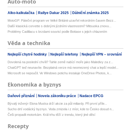
Auto-moto
Alko-kalkulačka
Rallye Dakar 2025
Dálniční známka 2025
MotoGP: Páteční program ve Velké Británii uzavřel rekordním časem Bezz...
Další klasická corvette s dobrými jízdními vlastnostmi? Mitsuoka znovu...
Problémy Cadillacu s brzdami souvisí podle Bottase s jejich chlazením
Věda a technika
Nejlepší chytré hodinky
Nejlepší telefony
Nejlepší VPN – srovnání
Dovolená na poslední chvíli? Tahle země nabízí moře jako Maledivy za z...
ChatGPT teď neunavíte. Bezplatná verze má neomezený chat a lepší model...
Microsoft se nepoučil. Ve Windows potichu instaluje OneDrive Photos, k...
Ekonomika a byznys
Daňové přiznání
Novela zákoníku práce
Nadace EPCG
Bývalý inženýr Elona Muska drží akcie za půl miliardy. Při první příle...
Sucho drtí vodácký byznys. Voda zmizela i z míst, kde to Česko dosud n...
Češi propadli motorkám. Král trhu těží z trendu, který jiné děsí
Recepty