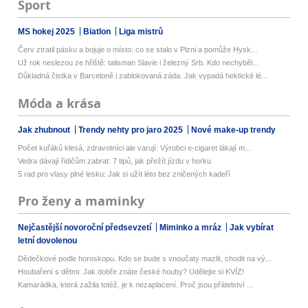
Sport
MS hokej 2025
Biatlon
Liga mistrů
Červ ztratil pásku a bojuje o místo: co se stalo v Plzni a pomůže Hysk...
Už rok neslezou ze hřiště: talisman Slavie i železný Srb. Kdo nechyběl...
Důkladná čistka v Barceloně i zablokovaná záda. Jak vypadá hektické lé...
Móda a krása
Jak zhubnout
Trendy nehty pro jaro 2025
Nové make-up trendy
Počet kuřáků klesá, zdravotníci ale varují: Výrobci e-cigaret lákají m...
Vedra dávají řidičům zabrat: 7 tipů, jak přežít jízdu v horku
5 rad pro vlasy plné lesku: Jak si užít léto bez zničených kadeří
Pro ženy a maminky
Nejčastější novoroční předsevzetí
Miminko a mráz
Jak vybírat
letní dovolenou
Dědečkové podle horoskopu. Kdo se bude s vnoučaty mazlit, chodit na vý...
Houbaření s dětmi. Jak dobře znáte české houby? Udělejte si KVÍZ!
Kamarádka, která zažila totéž, je k nezaplacení. Proč jsou přátelství ...