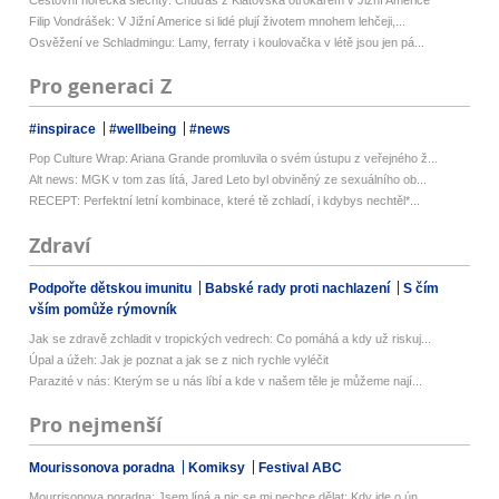
Cestovní horečka šlechty: Chuďas z Klatovska otrokářem v Jižní Americe
Filip Vondrášek: V Jižní Americe si lidé plují životem mnohem lehčeji,...
Osvěžení ve Schladmingu: Lamy, ferraty i koulovačka v létě jsou jen pá...
Pro generaci Z
#inspirace
#wellbeing
#news
Pop Culture Wrap: Ariana Grande promluvila o svém ústupu z veřejného ž...
Alt news: MGK v tom zas lítá, Jared Leto byl obviněný ze sexuálního ob...
RECEPT: Perfektní letní kombinace, které tě zchladí, i kdybys nechtěl*...
Zdraví
Podpořte dětskou imunitu
Babské rady proti nachlazení
S čím
vším pomůže rýmovník
Jak se zdravě zchladit v tropických vedrech: Co pomáhá a kdy už riskuj...
Úpal a úžeh: Jak je poznat a jak se z nich rychle vyléčit
Parazité v nás: Kterým se u nás líbí a kde v našem těle je můžeme nají...
Pro nejmenší
Mourissonova poradna
Komiksy
Festival ABC
Mourrisonova poradna: Jsem líná a nic se mi nechce dělat: Kdy jde o ún...