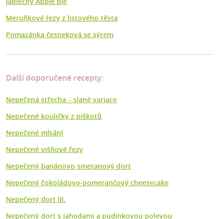
Jablečný Apple pie
Meruňkové řezy z listového těsta
Pomazánka česneková se sýrem
Další doporučené recepty:
Nepečená střecha – slané variace
Nepečené kouličky z piškotů
Nepečené mlsání
Nepečené višňové řezy
Nepečený banánovo-smetanový dort
Nepečený čokoládovo-pomerančový cheesecake
Nepečený dort III.
Nepečený dort s jahodami a pudinkovou polevou