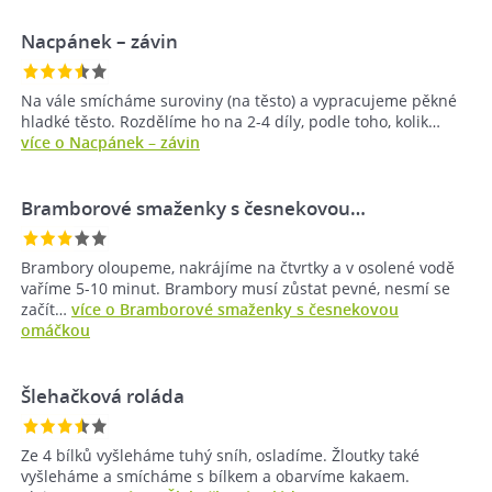
Nacpánek – závin
Na vále smícháme suroviny (na těsto) a vypracujeme pěkné
hladké těsto. Rozdělíme ho na 2-4 díly, podle toho, kolik…
více o Nacpánek – závin
Bramborové smaženky s česnekovou…
Brambory oloupeme, nakrájíme na čtvrtky a v osolené vodě
vaříme 5-10 minut. Brambory musí zůstat pevné, nesmí se
začít…
více o Bramborové smaženky s česnekovou
omáčkou
Šlehačková roláda
Ze 4 bílků vyšleháme tuhý sníh, osladíme. Žloutky také
vyšleháme a smícháme s bílkem a obarvíme kakaem.