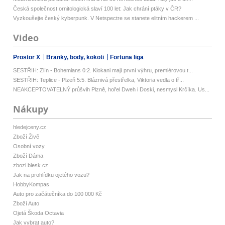
Česká společnost ornitologická slaví 100 let: Jak chrání ptáky v ČR?
Vyzkoušejte český kyberpunk. V Netspectre se stanete elitním hackerem ...
Video
Prostor X
Branky, body, kokoti
Fortuna liga
SESTŘIH: Zlín - Bohemians 0:2. Klokani mají první výhru, premiérovou t...
SESTŘIH: Teplice - Plzeň 5:5. Bláznivá přestřelka, Viktoria vedla o tř...
NEAKCEPTOVATELNÝ průšvih Plzně, hořel Dweh i Doski, nesmysl Krčíka. Us...
Nákupy
hledejceny.cz
Zboží Živě
Osobní vozy
Zboží Dáma
zbozi.blesk.cz
Jak na prohlídku ojetého vozu?
HobbyKompas
Auto pro začátečníka do 100 000 Kč
Zboží Auto
Ojetá Škoda Octavia
Jak vybrat auto?