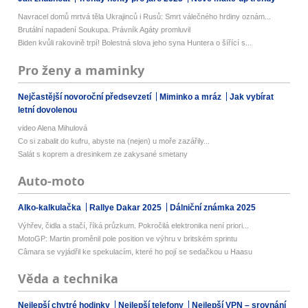
Navracel domů mrtvá těla Ukrajinců i Rusů: Smrt válečného hrdiny oznám...
Brutální napadení Soukupa. Právník Agáty promluvil
Biden kvůli rakovině trpí! Bolestná slova jeho syna Huntera o šířící s...
Pro ženy a maminky
Nejčastější novoroční předsevzetí
Miminko a mráz
Jak vybírat
letní dovolenou
video Alena Mihulová
Co si zabalit do kufru, abyste na (nejen) u moře zazářily...
Salát s koprem a dresinkem ze zakysané smetany
Auto-moto
Alko-kalkulačka
Rallye Dakar 2025
Dálniční známka 2025
Výhřev, čidla a stačí, říká průzkum. Pokročilá elektronika není priori...
MotoGP: Martin proměnil pole position ve výhru v britském sprintu
Câmara se vyjádřil ke spekulacím, které ho pojí se sedačkou u Haasu
Věda a technika
Nejlepší chytré hodinky
Nejlepší telefony
Nejlepší VPN – srovnání