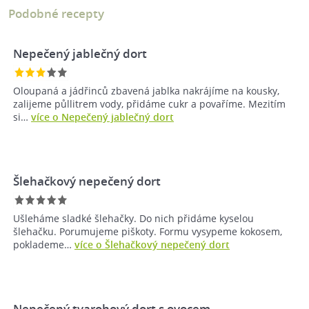
Podobné recepty
Nepečený jablečný dort
Oloupaná a jádřinců zbavená jablka nakrájíme na kousky,
zalijeme půllitrem vody, přidáme cukr a povaříme. Mezitím
si…
více o Nepečený jablečný dort
Šlehačkový nepečený dort
Ušleháme sladké šlehačky. Do nich přidáme kyselou
šlehačku. Porumujeme piškoty. Formu vysypeme kokosem,
poklademe…
více o Šlehačkový nepečený dort
Nepečený tvarohový dort s ovocem