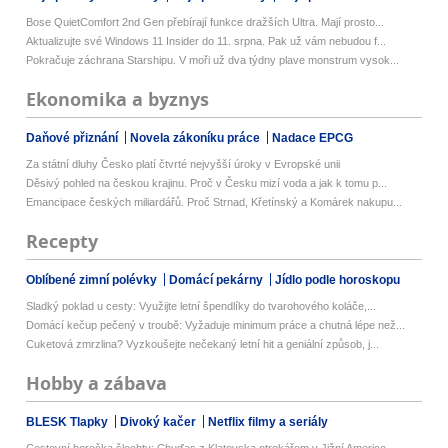
Bose QuietComfort 2nd Gen přebírají funkce dražších Ultra. Mají prosto...
Aktualizujte své Windows 11 Insider do 11. srpna. Pak už vám nebudou f...
Pokračuje záchrana Starshipu. V moři už dva týdny plave monstrum vysok...
Ekonomika a byznys
Daňové přiznání
Novela zákoníku práce
Nadace EPCG
Za státní dluhy Česko platí čtvrté nejvyšší úroky v Evropské unii
Děsivý pohled na českou krajinu. Proč v Česku mizí voda a jak k tomu p...
Emancipace českých miliardářů. Proč Strnad, Křetínský a Komárek nakupu...
Recepty
Oblíbené zimní polévky
Domácí pekárny
Jídlo podle horoskopu
Sladký poklad u cesty: Využijte letní špendlíky do tvarohového koláče,...
Domácí kečup pečený v troubě: Vyžaduje minimum práce a chutná lépe než...
Cuketová zmrzlina? Vyzkoušejte nečekaný letní hit a geniální způsob, j...
Hobby a zábava
BLESK Tlapky
Divoký kačer
Netflix filmy a seriály