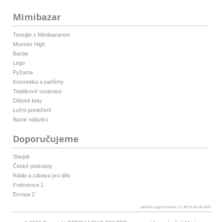
Mimibazar
Testujte s Mimibazarem
Monster High
Barbie
Lego
Pyžama
Kosmetika a parfémy
Teplákové soupravy
Dětské boty
Ložní povlečení
Bazar nábytku
Doporučujeme
Starjob
České podcasty
Rádio a zábava pro děti
Frekvence 1
Evropa 2
patička vygenerovaná: 21:40:16 08.08.2026