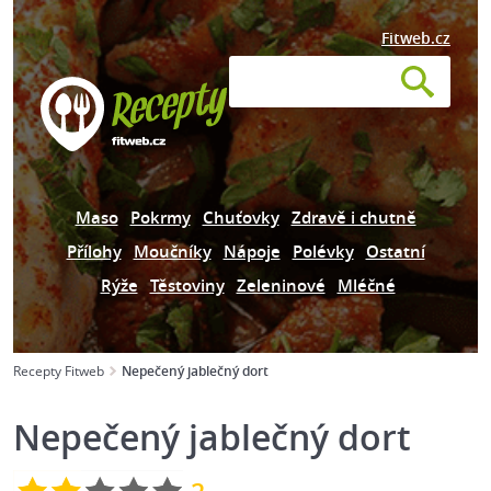
Fitweb.cz
Maso
Pokrmy
Chuťovky
Zdravě i chutně
Přílohy
Moučníky
Nápoje
Polévky
Ostatní
Rýže
Těstoviny
Zeleninové
Mléčné
Recepty Fitweb
Nepečený jablečný dort
Nepečený jablečný dort