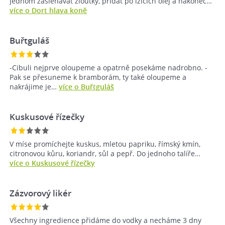
jednom zašlehávat žloutky, přidat po lžících olej a nakonec…
více o Dort hlava koně
Buřtguláš
-Cibuli nejprve oloupeme a opatrně posekáme nadrobno. -
Pak se přesuneme k bramborám, ty také oloupeme a
nakrájime je…
více o Buřtguláš
Kuskusové řízečky
V míse promíchejte kuskus, mletou papriku, římský kmín,
citronovou kůru, koriandr, sůl a pepř. Do jednoho talíře…
více o Kuskusové řízečky
Zázvorový likér
Všechny ingredience přidáme do vodky a necháme 3 dny