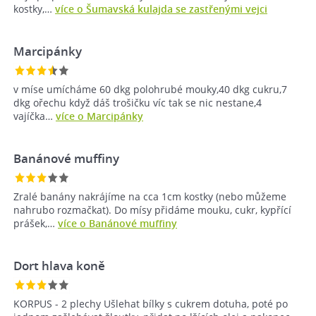
kostky,…
více o Šumavská kulajda se zastřenými vejci
Marcipánky
v míse umícháme 60 dkg polohrubé mouky,40 dkg cukru,7
dkg ořechu když dáš trošičku víc tak se nic nestane,4
vajíčka…
více o Marcipánky
Banánové muffiny
Zralé banány nakrájíme na cca 1cm kostky (nebo můžeme
nahrubo rozmačkat). Do mísy přidáme mouku, cukr, kypřící
prášek,…
více o Banánové muffiny
Dort hlava koně
KORPUS - 2 plechy Ušlehat bílky s cukrem dotuha, poté po