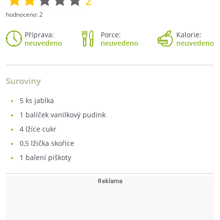
2
hodnoceno:
2
Příprava:
Porce:
Kalorie:
neuvedeno
neuvedeno
neuvedeno
Suroviny
5
ks jablka
1
balíček vanilkový pudink
4
lžíce cukr
0,5
lžička skořice
1
balení piškoty