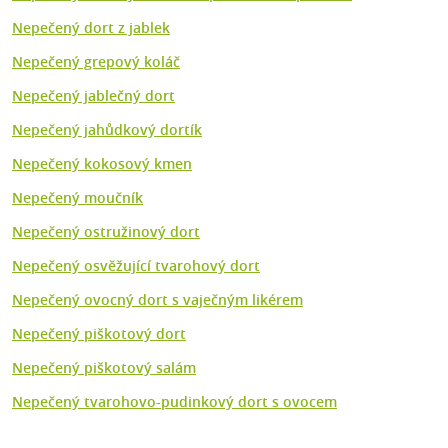
Nepečený dort z jablek
Nepečený grepový koláč
Nepečený jablečný dort
Nepečený jahůdkový dortík
Nepečený kokosový kmen
Nepečený moučník
Nepečený ostružinový dort
Nepečený osvěžující tvarohový dort
Nepečený ovocný dort s vaječným likérem
Nepečený piškotový dort
Nepečený piškotový salám
Nepečený tvarohovo-pudinkový dort s ovocem