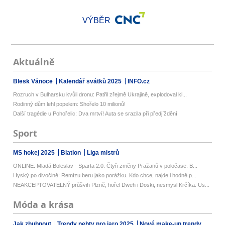
VÝBĚR
Aktuálně
Blesk Vánoce
Kalendář svátků 2025
INFO.cz
Rozruch v Bulharsku kvůli dronu: Patřil zřejmě Ukrajině, explodoval ki...
Rodinný dům lehl popelem: Shořelo 10 milionů!
Další tragédie u Pohořelic: Dva mrtví! Auta se srazila při předjíždění
Sport
MS hokej 2025
Biatlon
Liga mistrů
ONLINE: Mladá Boleslav - Sparta 2:0. Čtyři změny Pražanů v poločase. B...
Hyský po divočině: Remízu beru jako porážku. Kdo chce, najde i hodně p...
NEAKCEPTOVATELNÝ průšvih Plzně, hořel Dweh i Doski, nesmysl Krčíka. Us...
Móda a krása
Jak zhubnout
Trendy nehty pro jaro 2025
Nové make-up trendy