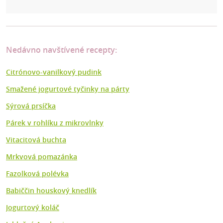
Nedávno navštívené recepty:
Citrónovo-vanilkový pudink
Smažené jogurtové tyčinky na párty
Sýrová prsíčka
Párek v rohlíku z mikrovlnky
Vitacitová buchta
Mrkvová pomazánka
Fazolková polévka
Babiččin houskový knedlík
Jogurtový koláč