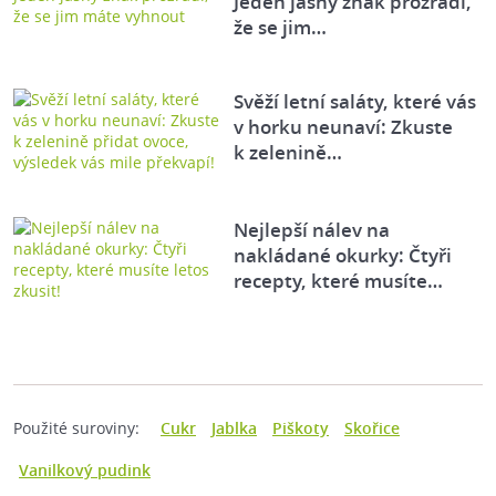
Jeden jasný znak prozradí,
že se jim…
Svěží letní saláty, které vás
v horku neunaví: Zkuste
k zelenině…
Nejlepší nálev na
nakládané okurky: Čtyři
recepty, které musíte…
Použité suroviny:
Cukr
Jablka
Piškoty
Skořice
Vanilkový pudink