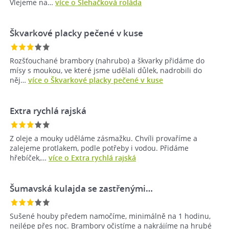
Vlejeme na…
více o Šlehačková roláda
Škvarkové placky pečené v kuse
Rozšťouchané brambory (nahrubo) a škvarky přidáme do
mísy s moukou, ve které jsme udělali důlek, nadrobili do
něj…
více o Škvarkové placky pečené v kuse
Extra rychlá rajská
Z oleje a mouky uděláme zásmažku. Chvíli provaříme a
zalejeme protlakem, podle potřeby i vodou. Přidáme
hřebíček,…
více o Extra rychlá rajská
Šumavská kulajda se zastřenými…
Sušené houby předem namočíme, minimálně na 1 hodinu,
nejlépe přes noc. Brambory očistíme a nakrájíme na hrubé