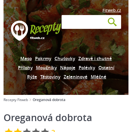
Fitweb.cz
Maso
Pokrmy
Chuťovky
Zdravě i chutně
Přílohy
Moučníky
Nápoje
Polévky
Ostatní
Rýže
Těstoviny
Zeleninové
Mléčné
Recepty Fitweb
Oreganová dobrota
Oreganová dobrota