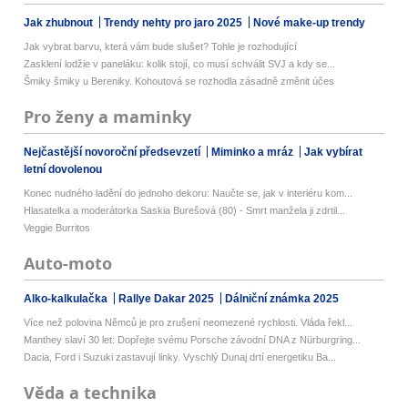
Jak zhubnout
Trendy nehty pro jaro 2025
Nové make-up trendy
Jak vybrat barvu, která vám bude slušet? Tohle je rozhodující
Zasklení lodžie v paneláku: kolik stojí, co musí schválit SVJ a kdy se...
Šmiky šmiky u Bereniky. Kohoutová se rozhodla zásadně změnit účes
Pro ženy a maminky
Nejčastější novoroční předsevzetí
Miminko a mráz
Jak vybírat
letní dovolenou
Konec nudného ladění do jednoho dekoru: Naučte se, jak v interiéru kom...
Hlasatelka a moderátorka Saskia Burešová (80) - Smrt manžela ji zdrtil...
Veggie Burritos
Auto-moto
Alko-kalkulačka
Rallye Dakar 2025
Dálniční známka 2025
Více než polovina Němců je pro zrušení neomezené rychlosti. Vláda řekl...
Manthey slaví 30 let: Dopřejte svému Porsche závodní DNA z Nürburgring...
Dacia, Ford i Suzuki zastavují linky. Vyschlý Dunaj drtí energetiku Ba...
Věda a technika