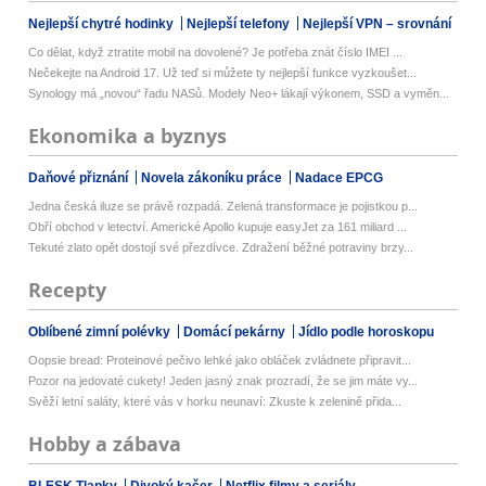
Nejlepší chytré hodinky
Nejlepší telefony
Nejlepší VPN – srovnání
Co dělat, když ztratíte mobil na dovolené? Je potřeba znát číslo IMEI ...
Nečekejte na Android 17. Už teď si můžete ty nejlepší funkce vyzkoušet...
Synology má „novou“ řadu NASů. Modely Neo+ lákají výkonem, SSD a vyměn...
Ekonomika a byznys
Daňové přiznání
Novela zákoníku práce
Nadace EPCG
Jedna česká iluze se právě rozpadá. Zelená transformace je pojistkou p...
Obří obchod v letectví. Americké Apollo kupuje easyJet za 161 miliard ...
Tekuté zlato opět dostojí své přezdívce. Zdražení běžné potraviny brzy...
Recepty
Oblíbené zimní polévky
Domácí pekárny
Jídlo podle horoskopu
Oopsie bread: Proteinové pečivo lehké jako obláček zvládnete připravit...
Pozor na jedovaté cukety! Jeden jasný znak prozradí, že se jim máte vy...
Svěží letní saláty, které vás v horku neunaví: Zkuste k zelenině přida...
Hobby a zábava