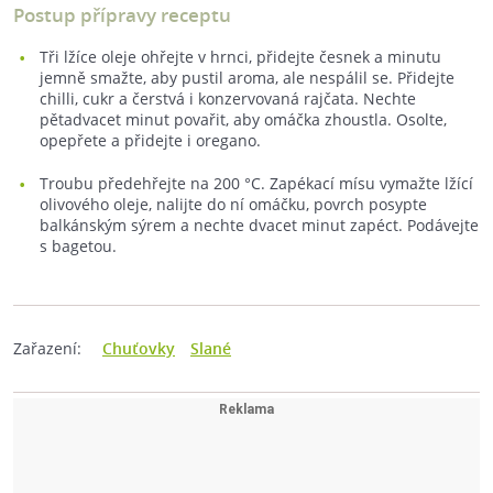
Postup přípravy receptu
Tři lžíce oleje ohřejte v hrnci, přidejte česnek a minutu
jemně smažte, aby pustil aroma, ale nespálil se. Přidejte
chilli, cukr a čerstvá i konzervovaná rajčata. Nechte
pětadvacet minut povařit, aby omáčka zhoustla. Osolte,
opepřete a přidejte i oregano.
Troubu předehřejte na 200 °C. Zapékací mísu vymažte lžící
olivového oleje, nalijte do ní omáčku, povrch posypte
balkánským sýrem a nechte dvacet minut zapéct. Podávejte
s bagetou.
Zařazení:
Chuťovky
Slané