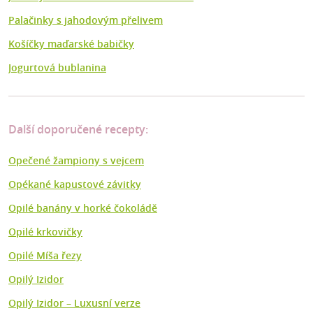
Palačinky s jahodovým přelivem
Košíčky maďarské babičky
Jogurtová bublanina
Další doporučené recepty:
Opečené žampiony s vejcem
Opékané kapustové závitky
Opilé banány v horké čokoládě
Opilé krkovičky
Opilé Míša řezy
Opilý Izidor
Opilý Izidor – Luxusní verze