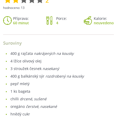
2
hodnoceno:
13
Příprava:
Porce:
Kalorie:
60 minut
4
neuvedeno
Suroviny
400
g rajčata
nakrájených na kousky
4
lžíce olivový olej
3
stroužek česnek
nasekaný
400
g balkánský sýr
rozdrobený na kousky
pepř mletý
1
ks bageta
chilli
drcené, sušené
oregáno
čerstvé, nasekané
hnědý cukr