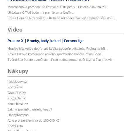
Mourrisonova poradna: Je zdravé si čistit pleť v 11 letech? Jak na to?
Ukázka z GTA 6 bude mít premiéru na Netflixu
Forza Horizon 6 (recenze): Oblíbené arkádové závody se přesouvají do u...
Video
Prostor X
Branky, body, kokoti
Fortuna liga
Hradec hrál velice dobře, ale kvalita soupeře byla znát. Prohra na hři...
Závěr tiskové konference nového sportovního kanálu Prima Sport
Tvůrci StarDance o změnách: Proč budou porotci opět čtyři a čím přesvě...
Nákupy
hledejceny.cz
Zboží Živě
Osobní vozy
Zboží Dáma
zbozi.blesk.cz
Jak na prohlídku ojetého vozu?
HobbyKompas
Auto pro začátečníka do 100 000 Kč
Zboží Auto