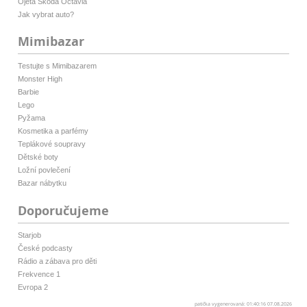
Ojetá Škoda Octavia
Jak vybrat auto?
Mimibazar
Testujte s Mimibazarem
Monster High
Barbie
Lego
Pyžama
Kosmetika a parfémy
Teplákové soupravy
Dětské boty
Ložní povlečení
Bazar nábytku
Doporučujeme
Starjob
České podcasty
Rádio a zábava pro děti
Frekvence 1
Evropa 2
patička vygenerovaná: 01:40:16 07.08.2026