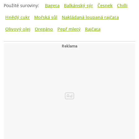
Použité suroviny:
Bageta
Balkánský sýr
Česnek
Chilli
Hnědý cukr
Mořská sůl
Nakládaná loupaná rajčata
Olivový olej
Oregáno
Pepř mletý
Rajčata