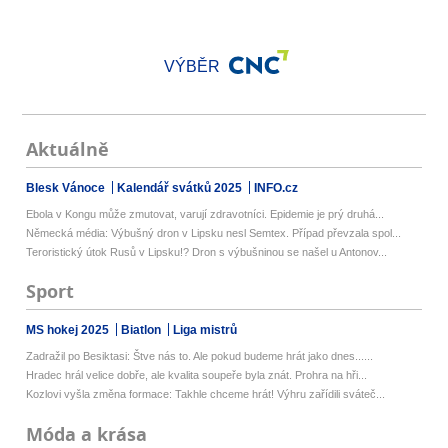
VÝBĚR
Aktuálně
Blesk Vánoce
Kalendář svátků 2025
INFO.cz
Ebola v Kongu může zmutovat, varují zdravotníci. Epidemie je prý druhá...
Německá média: Výbušný dron v Lipsku nesl Semtex. Případ převzala spol...
Teroristický útok Rusů v Lipsku!? Dron s výbušninou se našel u Antonov...
Sport
MS hokej 2025
Biatlon
Liga mistrů
Zadražil po Besiktasi: Štve nás to. Ale pokud budeme hrát jako dnes......
Hradec hrál velice dobře, ale kvalita soupeře byla znát. Prohra na hři...
Kozlovi vyšla změna formace: Takhle chceme hrát! Výhru zařídili sváteč...
Móda a krása