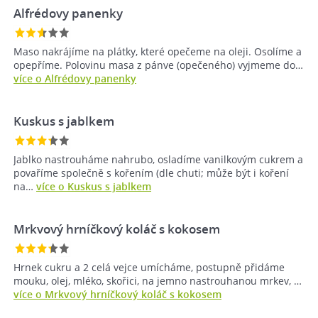
Alfrédovy panenky
Maso nakrájíme na plátky, které opečeme na oleji. Osolíme a
opepříme. Polovinu masa z pánve (opečeného) vyjmeme do…
více o Alfrédovy panenky
Kuskus s jablkem
Jablko nastrouháme nahrubo, osladíme vanilkovým cukrem a
povaříme společně s kořením (dle chuti; může být i koření
na…
více o Kuskus s jablkem
Mrkvový hrníčkový koláč s kokosem
Hrnek cukru a 2 celá vejce umícháme, postupně přidáme
mouku, olej, mléko, skořici, na jemno nastrouhanou mrkev, …
více o Mrkvový hrníčkový koláč s kokosem