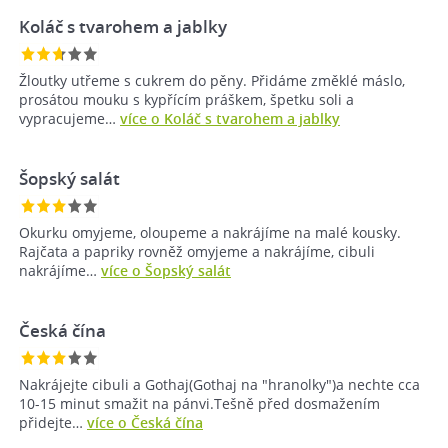
Koláč s tvarohem a jablky
Žloutky utřeme s cukrem do pěny. Přidáme změklé máslo,
prosátou mouku s kypřícím práškem, špetku soli a
vypracujeme…
více o Koláč s tvarohem a jablky
Šopský salát
Okurku omyjeme, oloupeme a nakrájíme na malé kousky.
Rajčata a papriky rovněž omyjeme a nakrájíme, cibuli
nakrájíme…
více o Šopský salát
Česká čína
Nakrájejte cibuli a Gothaj(Gothaj na "hranolky")a nechte cca
10-15 minut smažit na pánvi.Tešně před dosmažením
přidejte…
více o Česká čína