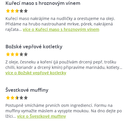
Kuřecí maso s hroznovým vínem
Kuřecí maso nakrájíme na nudličky a orestujeme na oleji.
Přidáme na hrubo nastrouhané mrkve, pórek, nakrájená
rajčata…
více o Kuřecí maso s hroznovým vínem
Božské vepřové kotletky
Z oleje, česneku a koření (já používám drcený pepř, trošku
chilli, koriandr a drcený kmín) připravíme marinádu, kotlety…
více o Božské vepřové kotletky
Švestkové muffiny
Postupně smícháme prvních osm ingrediencí. Formu na
muffiny vymažte máslem a vysypte moukou. Na dno dejte po
lžíci…
více o Švestkové muffiny