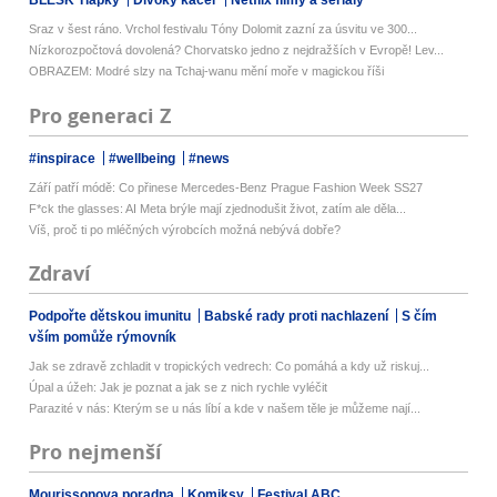
BLESK Tlapky
Divoký kačer
Netflix filmy a seriály
Sraz v šest ráno. Vrchol festivalu Tóny Dolomit zazní za úsvitu ve 300...
Nízkorozpočtová dovolená? Chorvatsko jedno z nejdražších v Evropě! Lev...
OBRAZEM: Modré slzy na Tchaj-wanu mění moře v magickou říši
Pro generaci Z
#inspirace
#wellbeing
#news
Září patří módě: Co přinese Mercedes-Benz Prague Fashion Week SS27
F*ck the glasses: AI Meta brýle mají zjednodušit život, zatím ale děla...
Víš, proč ti po mléčných výrobcích možná nebývá dobře?
Zdraví
Podpořte dětskou imunitu
Babské rady proti nachlazení
S čím
vším pomůže rýmovník
Jak se zdravě zchladit v tropických vedrech: Co pomáhá a kdy už riskuj...
Úpal a úžeh: Jak je poznat a jak se z nich rychle vyléčit
Parazité v nás: Kterým se u nás líbí a kde v našem těle je můžeme nají...
Pro nejmenší
Mourissonova poradna
Komiksy
Festival ABC