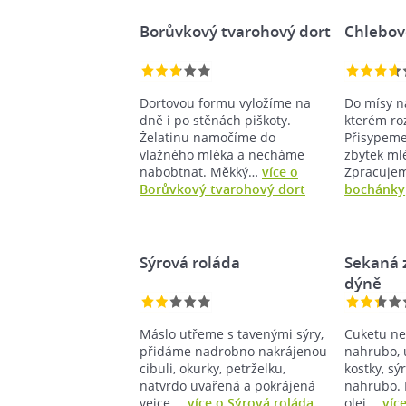
Borůvkový tvarohový dort
Chlebov
Dortovou formu vyložíme na
Do mísy n
dně i po stěnách piškoty.
kterém ro
Želatinu namočíme do
Přisypeme
vlažného mléka a necháme
zbytek mlé
nabobtnat. Měkký…
více o
Zpracuj
Borůvkový tvarohový dort
bochánky
Sýrová roláda
Sekaná 
dýně
Máslo utřeme s tavenými sýry,
Cuketu n
přidáme nadrobno nakrájenou
nahrubo, 
cibuli, okurky, petrželku,
kostky, s
natvrdo uvařená a pokrájená
nahrubo. 
vejce.…
více o Sýrová roláda
olej,…
víc