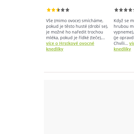
Vše (mimo ovoce) smícháme,
Když se m
pokud je těsto husté (drobí se),
hrubou m
je možné ho naředit trochou
vypneme),
mléka, pokud je řídké (teče),…
(je oprav
více o Hrstkové ovocné
Chvíli…
ví
knedlíky
knedlíky