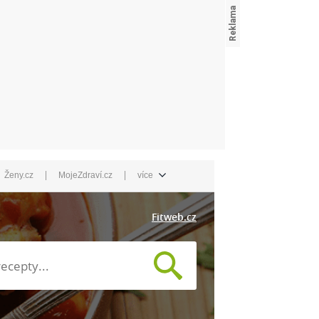
|
|
Ženy.cz
MojeZdraví.cz
více
Fitweb.cz