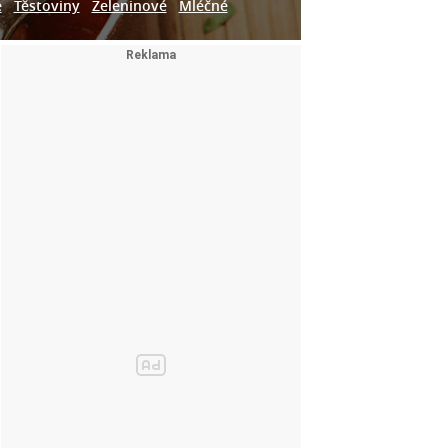
e
Těstoviny
Zeleninové
Mléčné