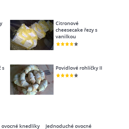
y
Citronové
cheesecake řezy s
vanilkou
 s
Povidlové rohlíčky II
a ovocné knedlíky
Jednoduché ovocné