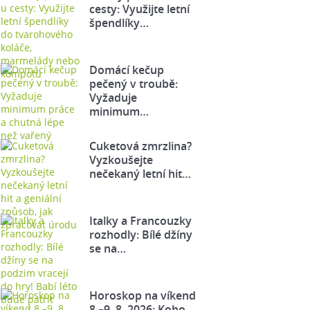
cesty: Využijte letní
špendlíky…
Domácí kečup
pečený v troubě:
Vyžaduje
minimum…
Cuketová zmrzlina?
Vyzkoušejte
nečekaný letní hit…
Italky a Francouzky
rozhodly: Bílé džíny
se na…
Horoskop na víkend
8.–9. 8. 2026: Koho