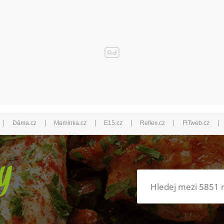
|
|
|
|
|
|
Dáma.cz
Maminka.cz
E15.cz
Reflex.cz
FITweb.cz