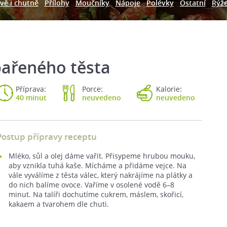
vě i chutně
Přílohy
Moučníky
Nápoje
Polévky
Ostatní
Rýž
pařeného těsta
Příprava:
Porce:
Kalorie:
40 minut
neuvedeno
neuvedeno
Postup přípravy receptu
Mléko, sůl a olej dáme vařit. Přisypeme hrubou mouku,
aby vznikla tuhá kaše. Mícháme a přidáme vejce. Na
vále vyválíme z těsta válec, který nakrájíme na plátky a
do nich balíme ovoce. Vaříme v osolené vodě 6–8
minut. Na talíři dochutíme cukrem, máslem, skořicí,
kakaem a tvarohem dle chuti.