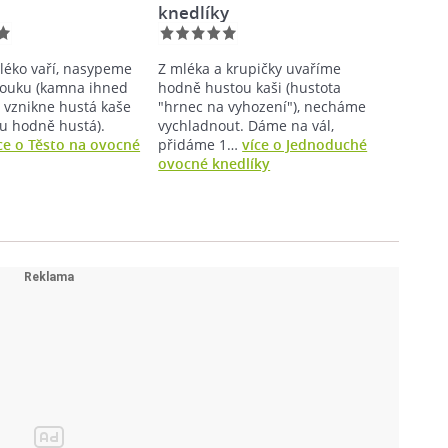
knedlíky
léko vaří, nasypeme
Z mléka a krupičky uvaříme
ouku (kamna ihned
hodně hustou kaši (hustota
 vznikne hustá kaše
"hrnec na vyhození"), necháme
du hodně hustá).
vychladnout. Dáme na vál,
ce o Těsto na ovocné
přidáme 1…
více o Jednoduché
ovocné knedlíky