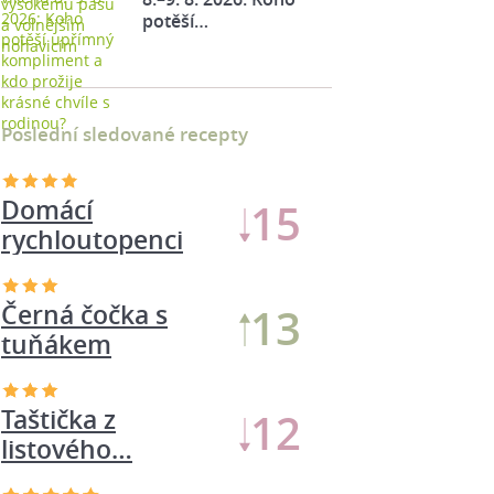
potěší…
Poslední sledované recepty
Domácí
15
rychloutopenci
Černá čočka s
13
tuňákem
Taštička z
12
listového…