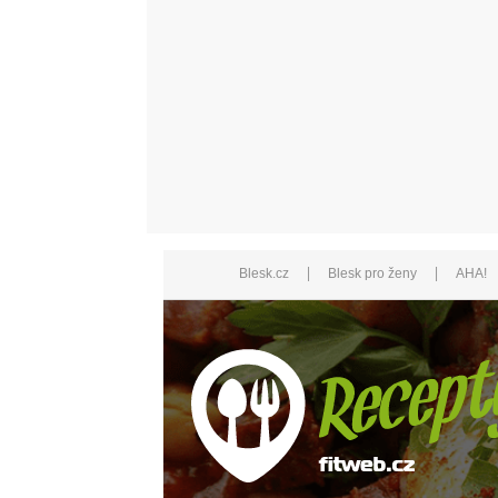
|
|
Blesk.cz
Blesk pro ženy
AHA!