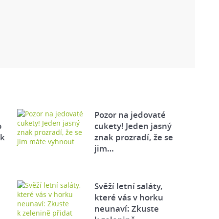
Pozor na jedovaté
o
cukety! Jeden jasný
ek
znak prozradí, že se
jim…
Svěží letní saláty,
které vás v horku
neunaví: Zkuste