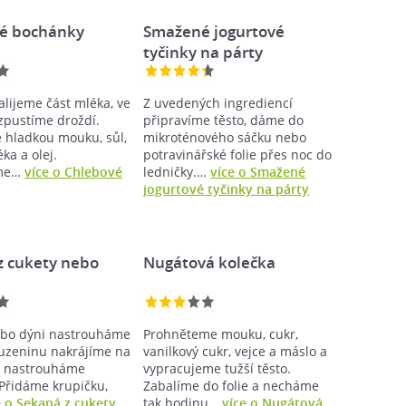
é bochánky
Smažené jogurtové
tyčinky na párty
alijeme část mléka, ve
Z uvedených ingrediencí
zpustíme droždí.
připravíme těsto, dáme do
 hladkou mouku, sůl,
mikroténového sáčku nebo
ka a olej.
potravinářské folie přes noc do
eme…
více o Chlebové
ledničky.…
více o Smažené
jogurtové tyčinky na párty
z cukety nebo
Nugátová kolečka
ebo dýni nastrouháme
Prohněteme mouku, cukr,
uzeninu nakrájíme na
vanilkový cukr, vejce a máslo a
ýr nastrouháme
vypracujeme tužší těsto.
Přidáme krupičku,
Zabalíme do folie a necháme
e o Sekaná z cukety
tak hodinu…
více o Nugátová