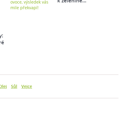
k zelenině…
y:
ré
Olej
Sůl
Vejce