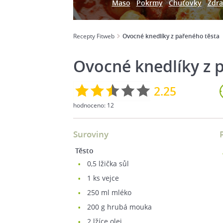
Maso
Pokrmy
Chuťovky
Zdra
Recepty Fitweb
Ovocné knedlíky z pařeného těsta
Ovocné knedlíky z 
2.25
hodnoceno:
12
Suroviny
Těsto
0,5
lžička sůl
1
ks vejce
250
ml mléko
200
g hrubá mouka
2
lžíce olej