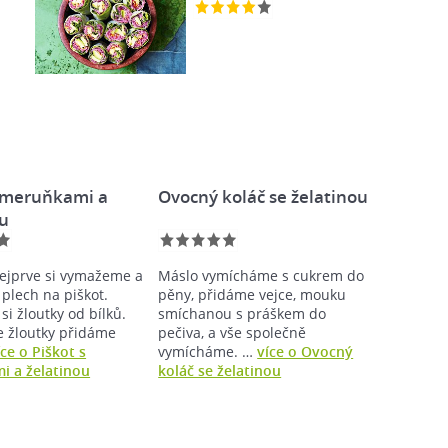
s meruňkami a
Ovocný koláč se želatinou
ou
ejprve si vymažeme a
Máslo vymícháme s cukrem do
plech na piškot.
pěny, přidáme vejce, mouku
i žloutky od bílků.
smíchanou s práškem do
e žloutky přidáme
pečiva, a vše společně
íce o Piškot s
vymícháme. …
více o Ovocný
 a želatinou
koláč se želatinou