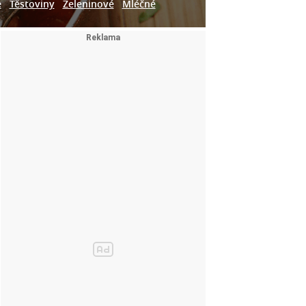
e
Těstoviny
Zeleninové
Mléčné