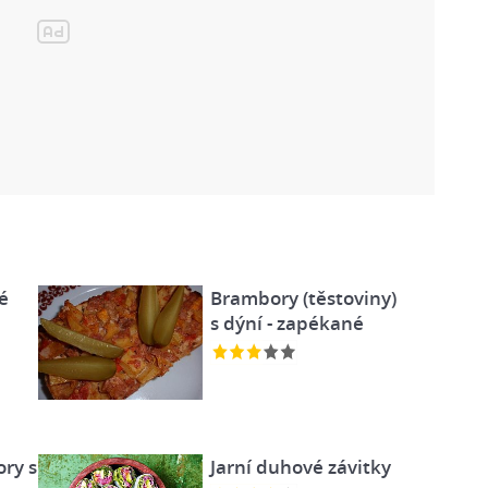
é
Brambory (těstoviny)
s dýní - zapékané
ry s
Jarní duhové závitky