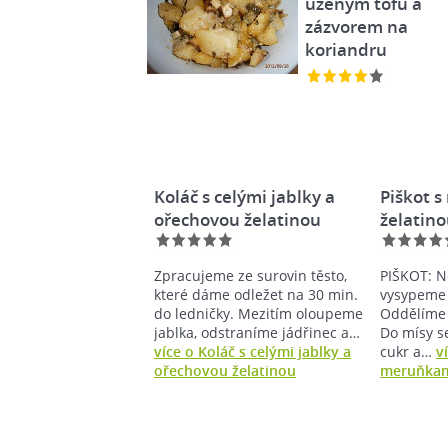
uzeným tofu a
zázvorem na
koriandru
Koláč s celými jablky a
Piškot 
ořechovou želatinou
želatin
Zpracujeme ze surovin těsto,
PIŠKOT: N
které dáme odležet na 30 min.
vysypeme 
do ledničky. Mezitím oloupeme
Oddělíme s
jablka, odstraníme jádřinec a…
Do mísy s
více o Koláč s celými jablky a
cukr a…
v
ořechovou želatinou
meruňkami