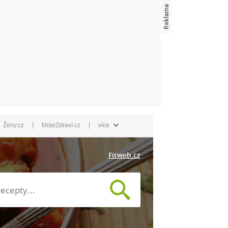
|
|
Ženy.cz
MojeZdraví.cz
více
Fitweb.cz