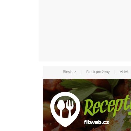
|
|
Blesk.cz
Blesk pro ženy
AHA!