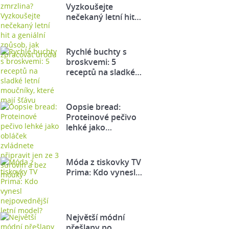
Vyzkoušejte
nečekaný letní hit…
Rychlé buchty s
broskvemi: 5
receptů na sladké…
Oopsie bread:
Proteinové pečivo
lehké jako…
Móda z tiskovky TV
Prima: Kdo vynesl…
Největší módní
přešlapy po