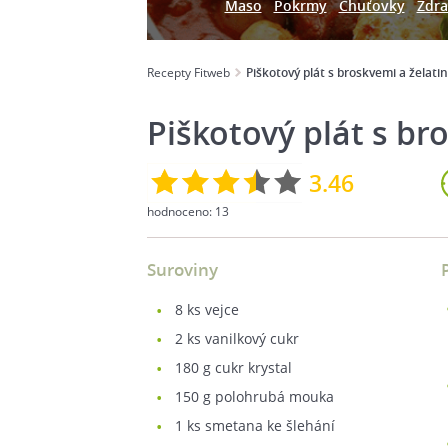
Maso
Pokrmy
Chuťovky
Zdra
Recepty Fitweb
Piškotový plát s broskvemi a želati
Piškotový plát s br
3.46
hodnoceno:
13
Suroviny
8
ks vejce
2
ks vanilkový cukr
180
g cukr krystal
150
g polohrubá mouka
1
ks smetana ke šlehání