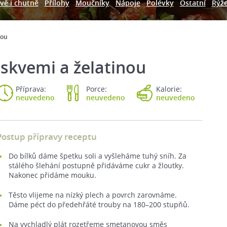
vě i chutně
Přílohy
Moučníky
Nápoje
Polévky
Ostatní
Rýž
nou
oskvemi a želatinou
Příprava:
Porce:
Kalorie:
neuvedeno
neuvedeno
neuvedeno
Postup přípravy receptu
Do bílků dáme špetku soli a vyšleháme tuhý sníh. Za
stálého šlehání postupně přidáváme cukr a žloutky.
Nakonec přidáme mouku.
Těsto vlijeme na nízký plech a povrch zarovnáme.
Dáme péct do předehřáté trouby na 180–200 stupňů.
Na vychladlý plát rozetřeme smetanovou směs