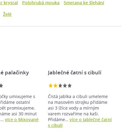
r krystal
Polohrubá mouka
Smetana ke šlehání
Želé
é palačinky
Jablečné čatní s cibulí
očky umixujeme s
Čistá jablka a cibuli umeleme
řidáme ostatní
na masovém strojku přidáme
opět promixujeme.
asi 3 lžíce vody a mírným
háme asi 30 minut
varem rozvaříme na kaši.
Na…
více o Mixované
Přidáme…
více o Jablečné čatní
s cibulí