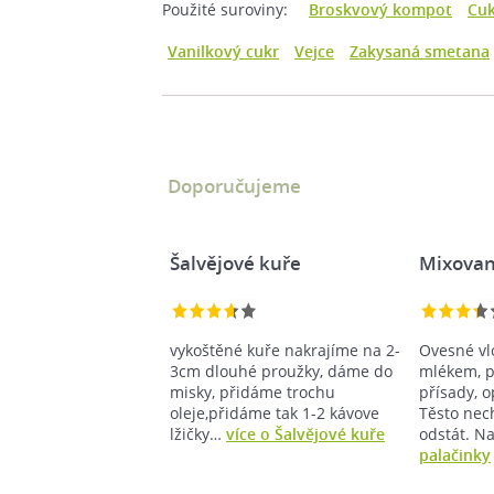
Použité suroviny:
Broskvový kompot
Cuk
Vanilkový cukr
Vejce
Zakysaná smetana
Doporučujeme
Šalvějové kuře
Mixovan
vykoštěné kuře nakrajíme na 2-
Ovesné vl
3cm dlouhé proužky, dáme do
mlékem, p
misky, přidáme trochu
přísady, 
oleje,přidáme tak 1-2 kávove
Těsto nec
lžičky…
více o Šalvějové kuře
odstát. 
palačinky