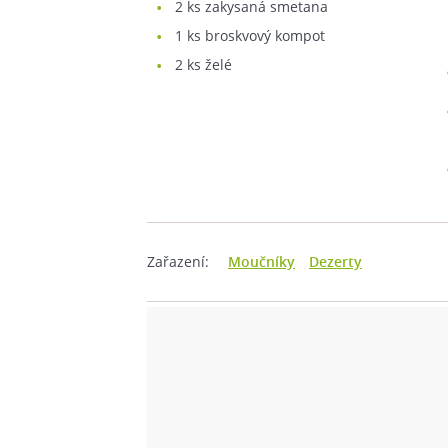
2
ks zakysaná smetana
1
ks broskvový kompot
2
ks želé
Zařazení:
Moučníky
Dezerty