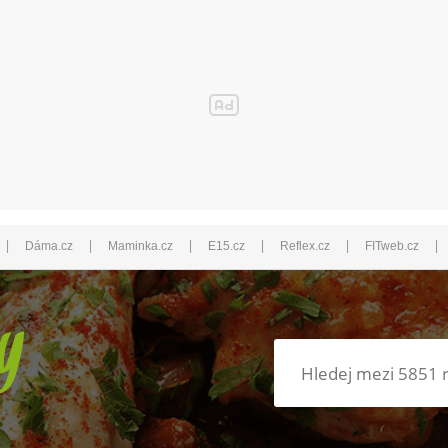
|
|
|
|
|
|
Dáma.cz
Maminka.cz
E15.cz
Reflex.cz
FITweb.cz