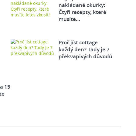
nakládané okurky:
Čtyři recepty, které
musíte…
Proč jíst cottage
každý den? Tady je 7
překvapivých důvodů
za 15
te