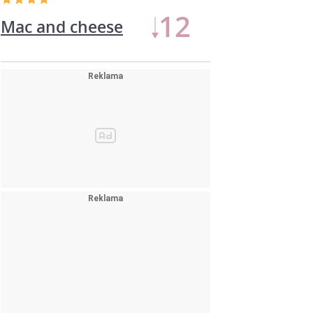
Nudle s Hoisin
12
omáčkou