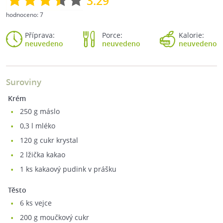
3.29
hodnoceno:
7
Příprava:
Porce:
Kalorie:
neuvedeno
neuvedeno
neuvedeno
Suroviny
Krém
250
g máslo
0,3
l mléko
120
g cukr krystal
2
lžička kakao
1
ks kakaový pudink v prášku
Těsto
6
ks vejce
200
g moučkový cukr