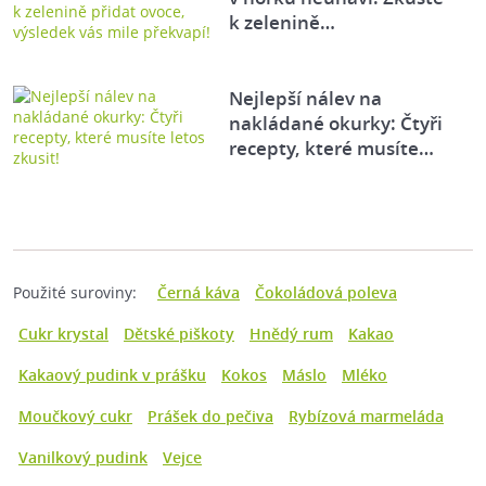
k zelenině…
Nejlepší nálev na
nakládané okurky: Čtyři
recepty, které musíte…
Použité suroviny:
Černá káva
Čokoládová poleva
Cukr krystal
Dětské piškoty
Hnědý rum
Kakao
Kakaový pudink v prášku
Kokos
Máslo
Mléko
Moučkový cukr
Prášek do pečiva
Rybízová marmeláda
Vanilkový pudink
Vejce