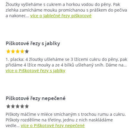
Žloutky vyšleháme s cukrem a horkou vodou do pěny. Pak
zlehka zamícháme mouku promíchanou s práškem do pečiva
a nakonec…
více o Jablečné řezy piškotové
Piškotové řezy s jablky
1. placka: 4 žloutky ušleháme se 3 lžícemi cukru do pěny, pak
přidáme 4 lžíce mouky a ze 4 bílků ušlehaný sníh. Dáme na…
více o Piškotové řezy s jablky
Piškotové řezy nepečené
Piškoty máčíme v mléce smíchaným s trochou rumu a cukru.
Piškoty rozdělíme na třetiny, jednu z nich naskládáme
vedle…
více o Piškotové řezy nepečené