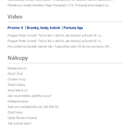
Plastikový model Handley Page Hampden 1:72: Postavili jsme létající ku...
Video
Prostor X
Branky, body, kokoti
Fortuna liga
Prague Pride vrcholí: Tisíce lidí v ulicích, jde duhový průvod! (8. sr...
Prague Pride vrcholí: Tisíce lidí v ulicích, jde duhový průvod! (8. sr...
Hra světel na fasádě slavné vily: Tugendhat slaví 25 let na seznamu UN...
Nákupy
hledejceny.cz
Zboží Živě
Osobní vozy
Zboží Dáma
zbozi.blesk.cz
Jak na prohlídku ojetého vozu?
HobbyKompas
Auto pro začátečníka do 100 000 Kč
Zboží Auto
Ojetá Škoda Octavia
Jak vybrat auto?