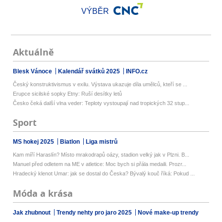
VÝBĚR
Aktuálně
Blesk Vánoce
Kalendář svátků 2025
INFO.cz
Český konstruktivismus v exilu. Výstava ukazuje díla umělců, kteří se ...
Erupce sicilské sopky Etny: Ruší desítky letů
Česko čeká další vlna veder: Teploty vystoupají nad tropických 32 stup...
Sport
MS hokej 2025
Biatlon
Liga mistrů
Kam míří Haraslín? Místo mrakodrapů oázy, stadion velký jak v Plzni. B...
Manuel před odletem na ME v atletice: Moc bych si přála medaili. Prozr...
Hradecký klenot Umar: jak se dostal do Česka? Bývalý kouč říká: Pokud ...
Móda a krása
Jak zhubnout
Trendy nehty pro jaro 2025
Nové make-up trendy