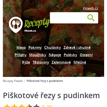
Fitweb.cz
Maso
Pokrmy
Chuťovky
Zdravě i chutně
Přílohy
Moučníky
Nápoje
Polévky
Ostatní
Rýže
Těstoviny
Zeleninové
Mléčné
Recepty Fitweb
Piškotové řezy s pudinkem
Piškotové řezy s pudinkem