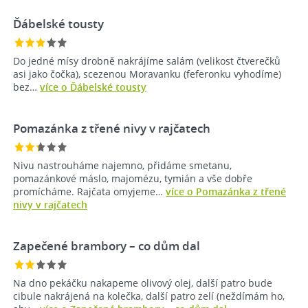
Ďábelské tousty
Do jedné mísy drobně nakrájíme salám (velikost čtverečků
asi jako čočka), scezenou Moravanku (feferonku vyhodíme)
bez…
více o Ďábelské tousty
Pomazánka z třené nivy v rajčatech
Nivu nastrouháme najemno, přidáme smetanu,
pomazánkové máslo, majomézu, tymián a vše dobře
promícháme. Rajčata omyjeme…
více o Pomazánka z třené
nivy v rajčatech
Zapečené brambory – co dům dal
Na dno pekáčku nakapeme olivový olej, další patro bude
cibule nakrájená na kolečka, další patro zelí (neždímám ho,