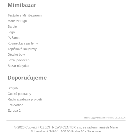
Mimibazar
Testujte s Mimibazarem
Monster High
Barbie
Lego
Pyžama
Kosmetika a parfémy
Teplákové soupravy
Dětské boty
Ložní povlečení
Bazar nábytku
Doporučujeme
Starjob
České podcasty
Rádio a zábava pro děti
Frekvence 1
Evropa 2
patička vygenerovaná: 14:10:13 08.08.2026
© 2026 Copyright
CZECH NEWS CENTER a.s.
se sídlem náměstí Marie
Schmolkové 3493/1, 100 00 Praha 10 - Strašnice,