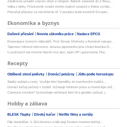
Zásilkovna usnadní vrácení zboží e-shopům. Balíček zanesete do Z-Boxu,...
Válka s bloky. Průzkumník smaže mnoho malých souborů o třetinu rychlej...
Pokračují přípravy na misi Artemis III. V posádce bude konečně Evropan...
Ekonomika a byznys
Daňové přiznání
Novela zákoníku práce
Nadace EPCG
Emancipace českých miliardářů. Proč Strnad, Křetínský a Komárek nakupu...
Tajemství měnové intervence: obranou japonského jenu chrání Amerika hl...
U pražských hal chceme hlavně více akcí, lepší VIP i gastronomii, říká...
Recepty
Oblíbené zimní polévky
Domácí pekárny
Jídlo podle horoskopu
Sladký poklad u cesty: Využijte letní špendlíky do tvarohového koláče,...
Domácí kečup pečený v troubě: Vyžaduje minimum práce a chutná lépe než...
Cuketová zmrzlina? Vyzkoušejte nečekaný letní hit a geniální způsob, j...
Hobby a zábava
BLESK Tlapky
Divoký kačer
Netflix filmy a seriály
Filip Vondrášek: V Jižní Americe si lidé plují životem mnohem lehčeji,...