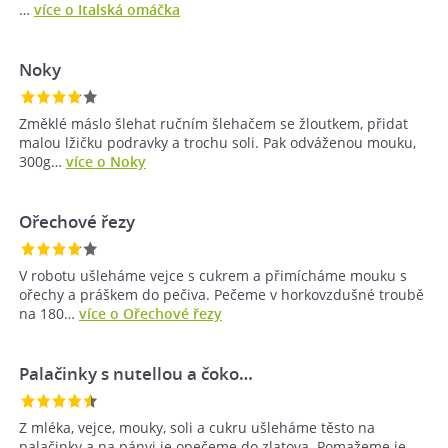
…
více o Italská omáčka
Noky
Změklé máslo šlehat ručním šlehačem se žloutkem, přidat
malou lžičku podravky a trochu soli. Pak odváženou mouku,
300g…
více o Noky
Ořechové řezy
V robotu ušleháme vejce s cukrem a přimícháme mouku s
ořechy a práškem do pečiva. Pečeme v horkovzdušné troubě
na 180…
více o Ořechové řezy
Palačinky s nutellou a čoko…
Z mléka, vejce, mouky, soli a cukru ušleháme těsto na
palačinky a na pánvi je opečeme do zlatova. Pomažeme je…