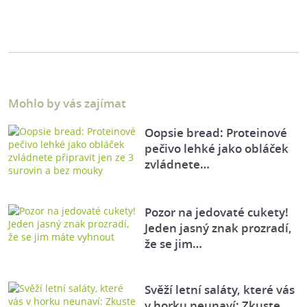
Mohlo by vás zajímat
Oopsie bread: Proteinové
pečivo lehké jako obláček
zvládnete…
Pozor na jedovaté cukety!
Jeden jasný znak prozradí,
že se jim…
Svěží letní saláty, které vás
v horku neunaví: Zkuste