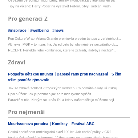
Osvěžení ve Schladmingu: Lamy, ferraty i koulovačka v létě jsou jen pá...
Tipy na víkend: Harry Potter na výstavě! Folklor, bitvy i setkání vodn...
Pro generaci Z
#inspirace
#wellbeing
#news
Pop Culture Wrap: Ariana Grande promluvila o svém ústupu z veřejného ž...
Alt news: MGK v tom zas lítá, Jared Leto byl obviněný ze sexuálního ob...
RECEPT: Perfektní letní kombinace, které tě zchladí, i kdybys nechtěl*...
Zdraví
Podpořte dětskou imunitu
Babské rady proti nachlazení
S čím
vším pomůže rýmovník
Jak se zdravě zchladit v tropických vedrech: Co pomáhá a kdy už riskuj...
Úpal a úžeh: Jak je poznat a jak se z nich rychle vyléčit
Parazité v nás: Kterým se u nás líbí a kde v našem těle je můžeme nají...
Pro nejmenší
Mourissonova poradna
Komiksy
Festival ABC
Česká společnost ornitologická slaví 100 let: Jak chrání ptáky v ČR?
Vyzkoušejte český kyberpunk. V Netspectre se stanete elitním hackerem ...