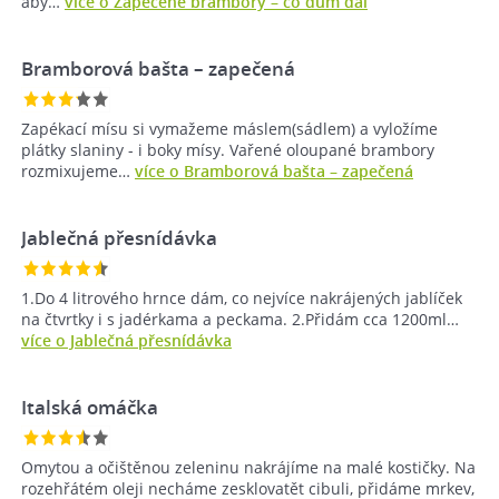
aby…
více o Zapečené brambory – co dům dal
Bramborová bašta – zapečená
Zapékací mísu si vymažeme máslem(sádlem) a vyložíme
plátky slaniny - i boky mísy. Vařené oloupané brambory
rozmixujeme…
více o Bramborová bašta – zapečená
Jablečná přesnídávka
1.Do 4 litrového hrnce dám, co nejvíce nakrájených jablíček
na čtvrtky i s jadérkama a peckama. 2.Přidám cca 1200ml…
více o Jablečná přesnídávka
Italská omáčka
Omytou a očištěnou zeleninu nakrájíme na malé kostičky. Na
rozehřátém oleji necháme zesklovatět cibuli, přidáme mrkev,