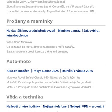
Máte málo vody? Zrádný signál ukáže vaše moč
Životní koncert Ztraceného na Letné: Co se dělo ve VIP stanu? Jágr při...
Hra světel na fasádě slavné vily: Tugendhat slaví 25 let na seznamu UN...
Pro ženy a maminky
Nejčastější novoroční předsevzetí
Miminko a mráz
Jak vybírat
letní dovolenou
video Alena Mihulová
Co si zabalit do kufru, abyste na (nejen) u moře zazářily...
Salát s koprem a dresinkem ze zakysané smetany
Auto-moto
Alko-kalkulačka
Rallye Dakar 2025
Dálniční známka 2025
Mototest Royal Enfield Classic 650: Návrat do čtyřicátých let
MotoGP: Ze zisku pole position se ve Velké Británii raduje Jorge Marti...
MotoGP: Postup do druhé části britské kvalifikace vybojovali Morbidell...
Věda a technika
Nejlepší chytré hodinky
Nejlepší telefony
Nejlepší VPN – srovnání