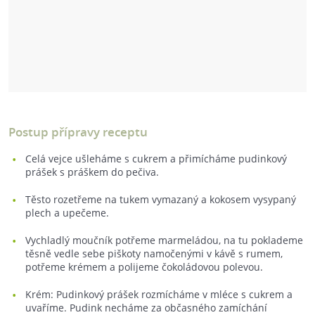
Postup přípravy receptu
Celá vejce ušleháme s cukrem a přimícháme pudinkový
prášek s práškem do pečiva.
Těsto rozetřeme na tukem vymazaný a kokosem vysypaný
plech a upečeme.
Vychladlý moučník potřeme marmeládou, na tu poklademe
těsně vedle sebe piškoty namočenými v kávě s rumem,
potřeme krémem a polijeme čokoládovou polevou.
Krém: Pudinkový prášek rozmícháme v mléce s cukrem a
uvaříme. Pudink necháme za občasného zamíchání