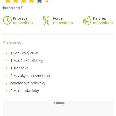
4
hodnoceno:
5
Příprava:
Porce:
Kalorie:
neuvedeno
neuvedeno
neuvedeno
Suroviny
1
vanilkový cukr
1
ks dětské piškoty
1
šlehačka
2
ks zakysaná smetana
čokoládové hoblinky
2
ks mandarinky