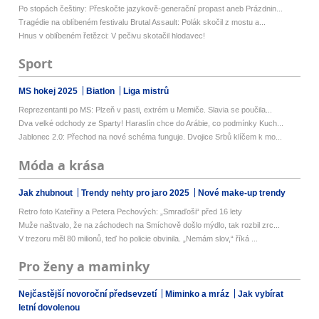
Po stopách češtiny: Přeskočte jazykově-generační propast aneb Prázdnin...
Tragédie na oblíbeném festivalu Brutal Assault: Polák skočil z mostu a...
Hnus v oblíbeném řetězci: V pečivu skotačil hlodavec!
Sport
MS hokej 2025
Biatlon
Liga mistrů
Reprezentanti po MS: Plzeň v pasti, extrém u Memiče. Slavia se poučila...
Dva velké odchody ze Sparty! Haraslín chce do Arábie, co podmínky Kuch...
Jablonec 2.0: Přechod na nové schéma funguje. Dvojice Srbů klíčem k mo...
Móda a krása
Jak zhubnout
Trendy nehty pro jaro 2025
Nové make-up trendy
Retro foto Kateřiny a Petera Pechových: „Smraďoši“ před 16 lety
Muže naštvalo, že na záchodech na Smíchově došlo mýdlo, tak rozbil zrc...
V trezoru měl 80 milionů, teď ho policie obvinila. „Nemám slov,“ říká ...
Pro ženy a maminky
Nejčastější novoroční předsevzetí
Miminko a mráz
Jak vybírat
letní dovolenou