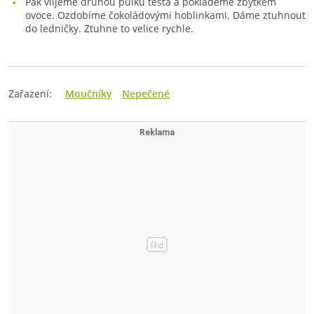
Pak vlijeme druhou půlku těsta a poklademe zbytkem
ovoce. Ozdobíme čokoládovými hoblinkami. Dáme ztuhnout
do ledničky. Ztuhne to velice rychle.
Zařazení:
Moučníky
Nepečené