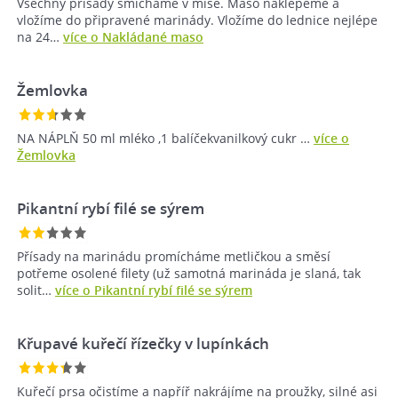
Všechny přísady smícháme v míse. Maso naklepeme a
vložíme do připravené marinády. Vložíme do lednice nejlépe
na 24…
více o Nakládané maso
Žemlovka
NA NÁPLŇ 50 ml mléko ,1 balíčekvanilkový cukr …
více o
Žemlovka
Pikantní rybí filé se sýrem
Přísady na marinádu promícháme metličkou a směsí
potřeme osolené filety (už samotná marináda je slaná, tak
solit…
více o Pikantní rybí filé se sýrem
Křupavé kuřečí řízečky v lupínkách
Kuřečí prsa očistíme a napříř nakrájíme na proužky, silné asi