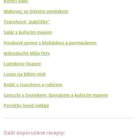
Kuřecí slast
Makovec se lněným semínkem
Tvarohové „babčičky“
Salát s kuřecím masem
Houbové penne s klobáskou a parmazánem
Jednoduché Míša řezy
Lugiskovy lívance
Losos na bílém víně
Koláč s tvarohem a rybízem
Gnocchi s česnekem, špenátem a kuřecím masem
Perníčky hned měkké
Další doporučené recepty: