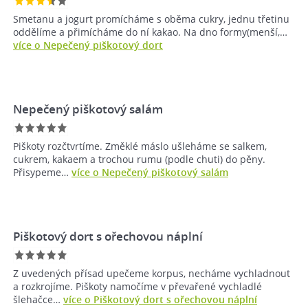
Smetanu a jogurt promícháme s oběma cukry, jednu třetinu
oddělíme a přimícháme do ní kakao. Na dno formy(menší,…
více o Nepečený piškotový dort
Nepečený piškotový salám
Piškoty rozčtvrtíme. Změklé máslo ušleháme se salkem,
cukrem, kakaem a trochou rumu (podle chuti) do pěny.
Přisypeme…
více o Nepečený piškotový salám
Piškotový dort s ořechovou náplní
Z uvedených přísad upečeme korpus, necháme vychladnout
a rozkrojíme. Piškoty namočíme v převařené vychladlé
šlehačce…
více o Piškotový dort s ořechovou náplní