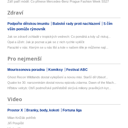
Září patří módě: Co přinese Mercedes-Benz Prague Fashion Week SS27
Zdraví
Podpořte dětskou imunitu
Babské rady proti nachlazení
S čím
vším pomůže rýmovník
Jak se zdravě zchladit v tropických vedrech: Co pomáhá a kdy už riskuj...
Úpal a úžeh: Jak je poznat a jak se z nich rychle vyléčit
Parazité v nás: Kterým se u nás líbí a kde v našem těle je můžeme nají...
Pro nejmenší
Mourissonova poradna
Komiksy
Festival ABC
Ghost Recon Wildlands dostal vylepšení a novou misi. Starší díl Ubisof...
Quake ke 30. narozeninám dostal novou epizodu zdarma. Dawn of the Mach...
Hřbitov velryb: Obří podmořské pohřebiště skrývá miliony pravěkých kyt...
Video
Prostor X
Branky, body, kokoti
Fortuna liga
Milan Knížák pohřeb
Jiří Pospíšil