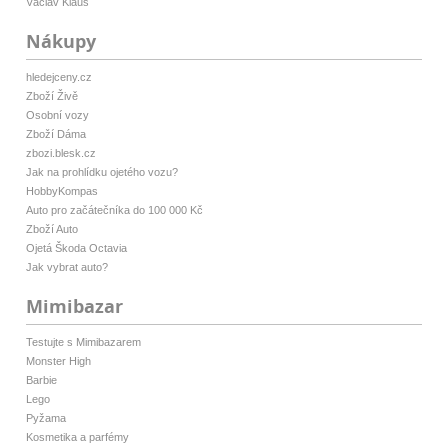
Václav Klaus
Nákupy
hledejceny.cz
Zboží Živě
Osobní vozy
Zboží Dáma
zbozi.blesk.cz
Jak na prohlídku ojetého vozu?
HobbyKompas
Auto pro začátečníka do 100 000 Kč
Zboží Auto
Ojetá Škoda Octavia
Jak vybrat auto?
Mimibazar
Testujte s Mimibazarem
Monster High
Barbie
Lego
Pyžama
Kosmetika a parfémy