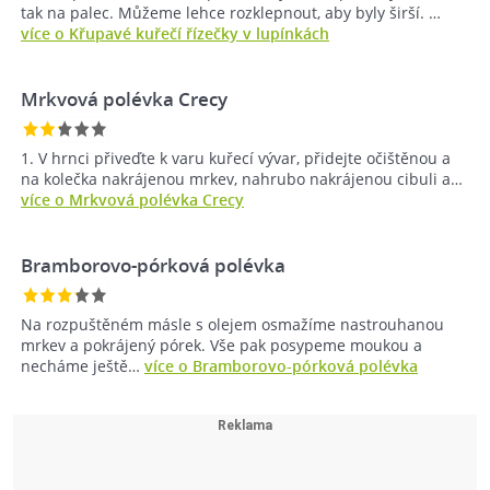
tak na palec. Můžeme lehce rozklepnout, aby byly širší. …
více o Křupavé kuřečí řízečky v lupínkách
Mrkvová polévka Crecy
1. V hrnci přiveďte k varu kuřecí vývar, přidejte očištěnou a
na kolečka nakrájenou mrkev, nahrubo nakrájenou cibuli a…
více o Mrkvová polévka Crecy
Bramborovo-pórková polévka
Na rozpuštěném másle s olejem osmažíme nastrouhanou
mrkev a pokrájený pórek. Vše pak posypeme moukou a
necháme ještě…
více o Bramborovo-pórková polévka