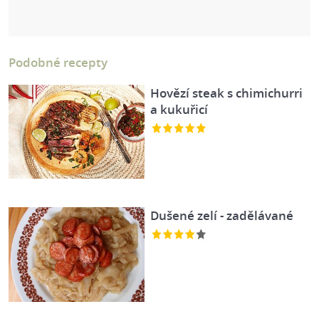
Podobné recepty
Hovězí steak s chimichurri
a kukuřicí
Dušené zelí - zadělávané