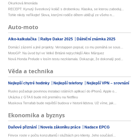
Okurková limonáda
RECEPT: Kynutý švestkový koláč s drobenkou. Klasika, se kterou zaboduj...
Tohle nikdy neříkejte! Slova, kterými rodiče dětem ubližují ze všeho n...
Auto-moto
Alko-kalkulačka
Rallye Dakar 2025
Dálniční známka 2025
Domácí zázemí a jiné projekty. Verstappen popsal, co mu pomáhá se sous...
MotoGP: Na úvod byl ve Velké Británii nejrychlejší Alex Márquez
Nová Honda Prelude v losím testu nezklamala. Dokazuje, že dokonalý pod...
Věda a technika
Nejlepší chytré hodinky
Nejlepší telefony
Nejlepší VPN – srovnání
Rusko požaduje povinnou instalaci státních aplikací do iPhonů. Apple o...
Ukázka z GTA 6 bude mít premiéru na Netflixu
Muskova Terrafab bude největší budova v historii lidstva. Už víme, jak...
Ekonomika a byznys
Daňové přiznání
Novela zákoníku práce
Nadace EPCG
Finvox roste v počtu konzultantů i službách pro klienty. Jeho součástí...