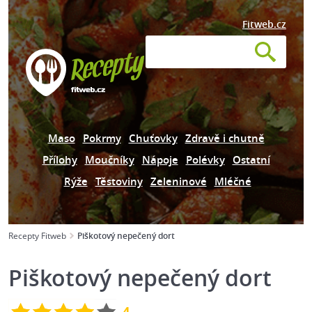
Fitweb.cz
Maso
Pokrmy
Chuťovky
Zdravě i chutně
Přílohy
Moučníky
Nápoje
Polévky
Ostatní
Rýže
Těstoviny
Zeleninové
Mléčné
Recepty Fitweb
Piškotový nepečený dort
Piškotový nepečený dort