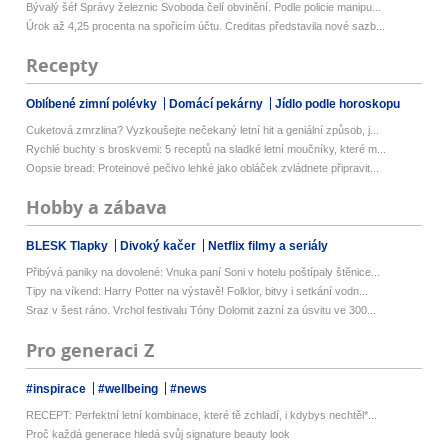
Bývalý šéf Správy železnic Svoboda čelí obvinění. Podle policie manipu...
Úrok až 4,25 procenta na spořicím účtu. Creditas představila nové sazb...
Recepty
Oblíbené zimní polévky
Domácí pekárny
Jídlo podle horoskopu
Cuketová zmrzlina? Vyzkoušejte nečekaný letní hit a geniální způsob, j...
Rychlé buchty s broskvemi: 5 receptů na sladké letní moučníky, které m...
Oopsie bread: Proteinové pečivo lehké jako obláček zvládnete připravit...
Hobby a zábava
BLESK Tlapky
Divoký kačer
Netflix filmy a seriály
Přibývá paniky na dovolené: Vnuka paní Soni v hotelu poštípaly štěnice...
Tipy na víkend: Harry Potter na výstavě! Folklor, bitvy i setkání vodn...
Sraz v šest ráno. Vrchol festivalu Tóny Dolomit zazní za úsvitu ve 300...
Pro generaci Z
#inspirace
#wellbeing
#news
RECEPT: Perfektní letní kombinace, které tě zchladí, i kdybys nechtěl*...
Proč každá generace hledá svůj signature beauty look