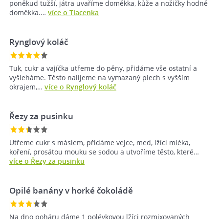
poněkud tužší, játra uvaříme doměkka, kůže a nožičky hodně
doměkka.…
více o Tlacenka
Rynglový koláč
Tuk, cukr a vajíčka utřeme do pěny, přidáme vše ostatní a
vyšleháme. Těsto nalijeme na vymazaný plech s vyšším
okrajem,…
více o Rynglový koláč
Řezy za pusinku
Utřeme cukr s máslem, přidáme vejce, med, lžíci mléka,
koření, prosátou mouku se sodou a utvoříme těsto, které…
více o Řezy za pusinku
Opilé banány v horké čokoládě
Na dno poháru dáme 1 polévkovou lžíci rozmixovaných