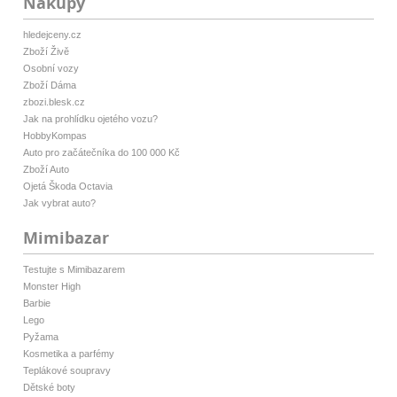
Nákupy
hledejceny.cz
Zboží Živě
Osobní vozy
Zboží Dáma
zbozi.blesk.cz
Jak na prohlídku ojetého vozu?
HobbyKompas
Auto pro začátečníka do 100 000 Kč
Zboží Auto
Ojetá Škoda Octavia
Jak vybrat auto?
Mimibazar
Testujte s Mimibazarem
Monster High
Barbie
Lego
Pyžama
Kosmetika a parfémy
Teplákové soupravy
Dětské boty