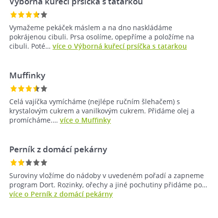
Výborná kuřecí prsíčka s tatarkou
Vymažeme pekáček máslem a na dno naskládáme
pokrájenou cibuli. Prsa osolíme, opepříme a položíme na
cibuli. Poté…
více o Výborná kuřecí prsíčka s tatarkou
Muffinky
Celá vajíčka vymícháme (nejlépe ručním šlehačem) s
krystalovým cukrem a vanilkovým cukrem. Přidáme olej a
promícháme.…
více o Muffinky
Perník z domácí pekárny
Suroviny vložíme do nádoby v uvedeném pořadí a zapneme
program Dort. Rozinky, ořechy a jiné pochutiny přidáme po…
více o Perník z domácí pekárny