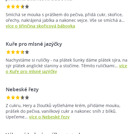
Smíchá se mouka s práškem do pečiva, přidá cukr, skořice,
ořechy, nakrájená jablka a nakonec vejce. Vše se smíchá a…
více o Jiřinčina skořicová bábovka
Kuře pro mlsné jazýčky
Nachystáme si ruličky - na plátek šunky dáme plátek sýra, na
sýr plátek anglické slaniny a stočíme. Těmito ruličkami…
více
o Kuře pro mlsné jazýčky
Nebeské řezy
Z cukru, Hery a žloutků vyšleháme krém, přidáme mouku,
prášek do pečiva, vanilkový cukr a nakonec sníh z bílků.
Upečeme…
více o Nebeské řezy