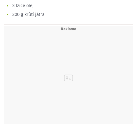
3
lžíce olej
200
g krůtí játra