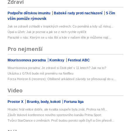
Zdraví
Podpořte dětskou imunitu
Babské rady proti nachlazení
S čím
vším pomůže rýmovník
Jak se zdravě zchladit v tropických vedrech: Co pomáhá a kdy už riskuj...
Úpal a úžeh: Jak je poznat a jak se z nich rychle vyléčit
Parazité v nás: Kterým se u nás líbí a kde v našem těle je můžeme nají...
Pro nejmenší
Mourissonova poradna
Komiksy
Festival ABC
Mourrisonova poradna: Je zdravé si čistit pleť v 11 letech? Jak na to?
Ukázka z GTA 6 bude mít premiéru na Netflixu
Forza Horizon 6 (recenze): Oblíbené arkádové závody se přesouvají do u...
Video
Prostor X
Branky, body, kokoti
Fortuna liga
Hradec hrál velice dobře, ale kvalita soupeře byla znát. Prohra na hři...
Závěr tiskové konference nového sportovního kanálu Prima Sport
Tvůrci StarDance o změnách: Proč budou porotci opět čtyři a čím přesvě...