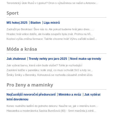
Teroristický útok Rusů v Lipsku!? Dron s výbušninou se našel u Antonov...
Sport
MS hokej 2025
Biatlon
Liga mistrů
Zadražil po Besiktasi: Štve nás to. Ale pokud budeme hrát jako dnes......
Hradec hrál velice dobře, ale kvalita soupeře byla znát. Prohra na hři...
Kozlovi vyšla změna formace: Takhle chceme hrát! Výhru zařídili sváteč...
Móda a krása
Jak zhubnout
Trendy nehty pro jaro 2025
Nové make-up trendy
Jak vybrat barvu, která vám bude slušet? Tohle je rozhodující
Zasklení lodžie v paneláku: kolik stojí, co musí schválit SVJ a kdy se...
Šmiky šmiky u Bereniky. Kohoutová se rozhodla zásadně změnit účes
Pro ženy a maminky
Nejčastější novoroční předsevzetí
Miminko a mráz
Jak vybírat
letní dovolenou
Konec nudného ladění do jednoho dekoru: Naučte se, jak v interiéru kom...
Hlasatelka a moderátorka Saskia Burešová (80) - Smrt manžela ji zdrtil...