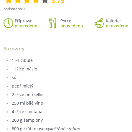
3.75
hodnoceno:
4
Příprava:
Porce:
Kalorie:
neuvedeno
neuvedeno
neuvedeno
Suroviny
1
ks cibule
1
lžíce máslo
sůl
pepř mletý
2
lžíce petrželka
250
ml bílé víno
4
lžíce smetana
200
g žampiony
800
g krůtí maso
vykoštěné stehno