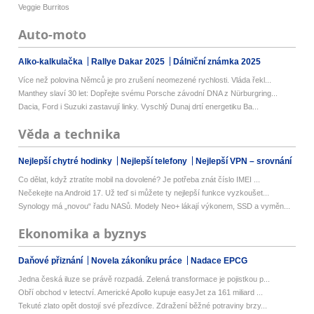
Veggie Burritos
Auto-moto
Alko-kalkulačka
Rallye Dakar 2025
Dálniční známka 2025
Více než polovina Němců je pro zrušení neomezené rychlosti. Vláda řekl...
Manthey slaví 30 let: Dopřejte svému Porsche závodní DNA z Nürburgring...
Dacia, Ford i Suzuki zastavují linky. Vyschlý Dunaj drtí energetiku Ba...
Věda a technika
Nejlepší chytré hodinky
Nejlepší telefony
Nejlepší VPN – srovnání
Co dělat, když ztratíte mobil na dovolené? Je potřeba znát číslo IMEI ...
Nečekejte na Android 17. Už teď si můžete ty nejlepší funkce vyzkoušet...
Synology má „novou“ řadu NASů. Modely Neo+ lákají výkonem, SSD a vyměn...
Ekonomika a byznys
Daňové přiznání
Novela zákoníku práce
Nadace EPCG
Jedna česká iluze se právě rozpadá. Zelená transformace je pojistkou p...
Obří obchod v letectví. Americké Apollo kupuje easyJet za 161 miliard ...
Tekuté zlato opět dostojí své přezdívce. Zdražení běžné potraviny brzy...