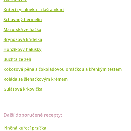
Kuřecí rychlovka – dáštamkari
Schovaný hermelín
Mazurská zelňačka
Bryndzová křidélka
Honzíkovy halušky
Buchta ze zelí
Kokosová pěna s čokoládovou omáčkou a křehkým těstem
Roláda se šlehačkovým krémem
Gulášová krkovička
Další doporučené recepty:
Plněná kuřecí prsíčka