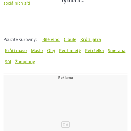
rychlá a…
Použité suroviny:
Bílé víno
Cibule
Krůtí játra
Krůtí maso
Máslo
Olej
Pepř mletý
Petrželka
Smetana
Sůl
Žampiony