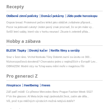
Recepty
Oblíbené zimní polévky
Domácí pekárny
Jídlo podle horoskopu
Oopsie bread: Proteinové pečivo lehké jako obláček zvládnete připravit...
Pozor na jedovaté cukety! Jeden jasný znak prozradí, že se jim máte vy...
Svěží letní saláty, které vás v horku neunaví: Zkuste k zelenině přida...
Hobby a zábava
BLESK Tlapky
Divoký kačer
Netflix filmy a seriály
Sraz v šest ráno. Vrchol festivalu Tóny Dolomit zazní za úsvitu ve 300...
Nízkorozpočtová dovolená? Chorvatsko jedno z nejdražších v Evropě! Lev...
OBRAZEM: Modré slzy na Tchaj-wanu mění moře v magickou říši
Pro generaci Z
#inspirace
#wellbeing
#news
Září patří módě: Co přinese Mercedes-Benz Prague Fashion Week SS27
F*ck the glasses: AI Meta brýle mají zjednodušit život, zatím ale děla...
Víš, proč ti po mléčných výrobcích možná nebývá dobře?