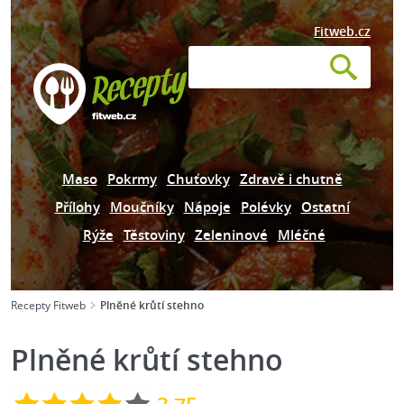
Fitweb.cz
Maso
Pokrmy
Chuťovky
Zdravě i chutně
Přílohy
Moučníky
Nápoje
Polévky
Ostatní
Rýže
Těstoviny
Zeleninové
Mléčné
Recepty Fitweb
Plněné krůtí stehno
Plněné krůtí stehno