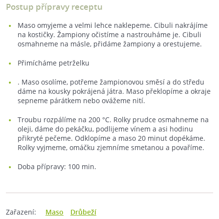
Postup přípravy receptu
Maso omyjeme a velmi lehce naklepeme. Cibuli nakrájíme
na kostičky. Žampiony očistíme a nastrouháme je. Cibuli
osmahneme na másle, přidáme žampiony a orestujeme.
Přimícháme petrželku
. Maso osolíme, potřeme žampionovou směsí a do středu
dáme na kousky pokrájená játra. Maso překlopíme a okraje
sepneme párátkem nebo ovážeme nití.
Troubu rozpálíme na 200 °C. Rolky prudce osmahneme na
oleji, dáme do pekáčku, podlijeme vínem a asi hodinu
přikryté pečeme. Odklopíme a maso 20 minut dopékáme.
Rolky vyjmeme, omáčku zjemníme smetanou a povaříme.
Doba přípravy: 100 min.
Zařazení:
Maso
Drůbeží