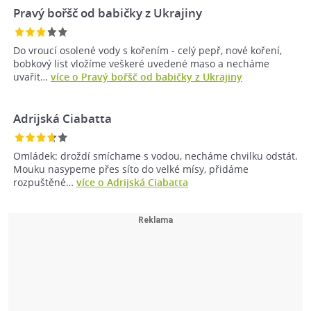
Pravý bořšč od babičky z Ukrajiny
Do vroucí osolené vody s kořením - celý pepř, nové koření,
bobkový list vložíme veškeré uvedené maso a necháme
uvařit…
více o Pravý bořšč od babičky z Ukrajiny
Adrijská Ciabatta
Omládek: droždí smíchame s vodou, necháme chvilku odstát.
Mouku nasypeme přes síto do velké mísy, přidáme
rozpuštěné…
více o Adrijská Ciabatta