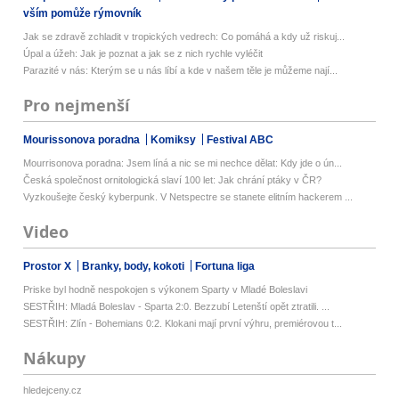
vším pomůže rýmovník
Jak se zdravě zchladit v tropických vedrech: Co pomáhá a kdy už riskuj...
Úpal a úžeh: Jak je poznat a jak se z nich rychle vyléčit
Parazité v nás: Kterým se u nás líbí a kde v našem těle je můžeme nají...
Pro nejmenší
Mourissonova poradna
Komiksy
Festival ABC
Mourrisonova poradna: Jsem líná a nic se mi nechce dělat: Kdy jde o ún...
Česká společnost ornitologická slaví 100 let: Jak chrání ptáky v ČR?
Vyzkoušejte český kyberpunk. V Netspectre se stanete elitním hackerem ...
Video
Prostor X
Branky, body, kokoti
Fortuna liga
Priske byl hodně nespokojen s výkonem Sparty v Mladé Boleslavi
SESTŘIH: Mladá Boleslav - Sparta 2:0. Bezzubí Letenští opět ztratili. ...
SESTŘIH: Zlín - Bohemians 0:2. Klokani mají první výhru, premiérovou t...
Nákupy
hledejceny.cz