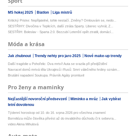
Sport
MS hokej 2025
Biatlon
Liga mistrů
Kritický Priske: Nepřijatelné, tohle nestačí. Změny? Omlouvám se, nedo...
SESTŘIHY: Divočina v Teplicích, další ztráta Sparty. Liberec vyhrál, Z...
SESTŘIH: Boleslav - Sparta 2:0. Bezzubí Letenští opět ztratili, domácí...
Móda a krása
Jak zhubnout
Trendy nehty pro jaro 2025
Nové make-up trendy
Další tragédie u Pohořelic: Dva mrtví! Auta se srazila při předjíždění
Navracel domů mrtvá těla Ukrajinců i Rusů: Smrt válečného hrdiny oznám...
Brutální napadení Soukupa. Právník Agáty promluvil
Pro ženy a maminky
Nejčastější novoroční předsevzetí
Miminko a mráz
Jak vybírat
letní dovolenou
Týdenní horoskop od 10. do 16. srpna 2026 pro všechna znamení
Borrelióza může člověka přivést až do invalidního důchodu či k sebevra...
video Alena Mihulová