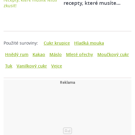
recepty, které musíte…
Použité suroviny:
Cukr krupice
Hladká mouka
Hnědý rum
Kakao
Máslo
Mleté ořechy
Moučkový cukr
Tuk
Vanilkový cukr
Vejce