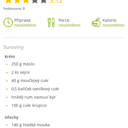
3.12
hodnoceno:
8
Příprava:
Porce:
Kalorie:
neuvedeno
neuvedeno
neuvedeno
Suroviny
Krém
250
g máslo
2
ks vejce
40
g moučkový cukr
0,5
balíček vanilkový cukr
hnědý rum
nemusí být
100
g cukr krupice
Ořechy
140
g hladká mouka