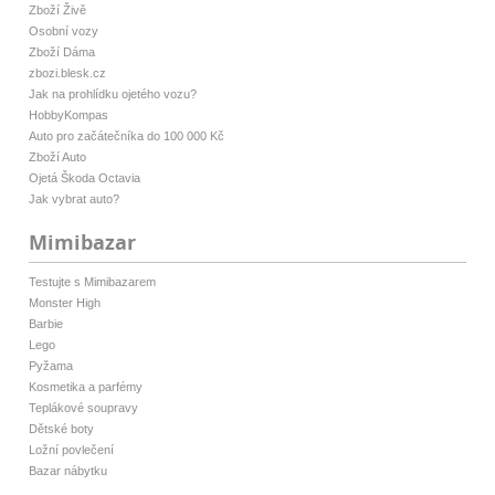
Zboží Živě
Osobní vozy
Zboží Dáma
zbozi.blesk.cz
Jak na prohlídku ojetého vozu?
HobbyKompas
Auto pro začátečníka do 100 000 Kč
Zboží Auto
Ojetá Škoda Octavia
Jak vybrat auto?
Mimibazar
Testujte s Mimibazarem
Monster High
Barbie
Lego
Pyžama
Kosmetika a parfémy
Teplákové soupravy
Dětské boty
Ložní povlečení
Bazar nábytku