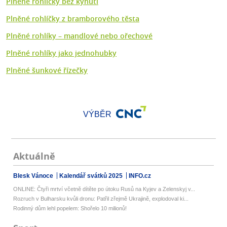
Plněné rohlíčky bez kynutí
Plněné rohlíčky z bramborového těsta
Plněné rohlíky – mandlové nebo ořechové
Plněné rohlíky jako jednohubky
Plněné šunkové řízečky
VÝBĚR
Aktuálně
Blesk Vánoce
Kalendář svátků 2025
INFO.cz
ONLINE: Čtyři mrtví včetně dítěte po útoku Rusů na Kyjev a Zelenskyj v...
Rozruch v Bulharsku kvůli dronu: Patřil zřejmě Ukrajině, explodoval ki...
Rodinný dům lehl popelem: Shořelo 10 milionů!