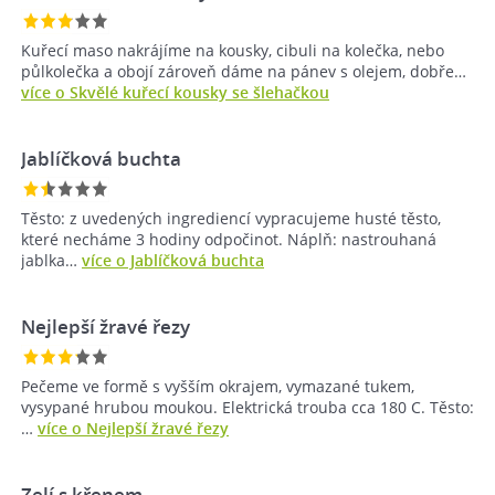
Kuřecí maso nakrájíme na kousky, cibuli na kolečka, nebo
půlkolečka a obojí zároveň dáme na pánev s olejem, dobře…
více o Skvělé kuřecí kousky se šlehačkou
Jablíčková buchta
Těsto: z uvedených ingrediencí vypracujeme husté těsto,
které necháme 3 hodiny odpočinot. Náplň: nastrouhaná
jablka…
více o Jablíčková buchta
Nejlepší žravé řezy
Pečeme ve formě s vyšším okrajem, vymazané tukem,
vysypané hrubou moukou. Elektrická trouba cca 180 C. Těsto:
…
více o Nejlepší žravé řezy
Zelí s křenem