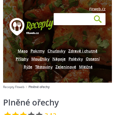
Fitweb.cz
Maso
Pokrmy
Chuťovky
Zdravě i chutně
Přílohy
Moučníky
Nápoje
Polévky
Ostatní
Rýže
Těstoviny
Zeleninové
Mléčné
Recepty Fitweb
Plněné ořechy
Plněné ořechy