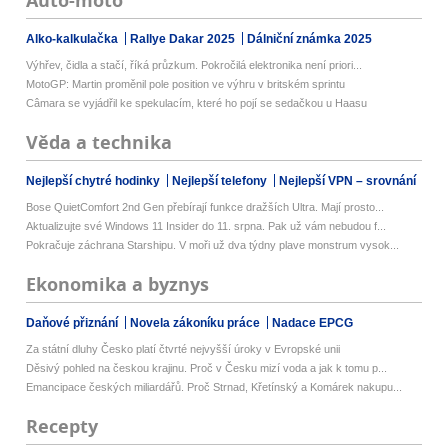
Auto-moto
Alko-kalkulačka
Rallye Dakar 2025
Dálniční známka 2025
Výhřev, čidla a stačí, říká průzkum. Pokročilá elektronika není priori...
MotoGP: Martin proměnil pole position ve výhru v britském sprintu
Câmara se vyjádřil ke spekulacím, které ho pojí se sedačkou u Haasu
Věda a technika
Nejlepší chytré hodinky
Nejlepší telefony
Nejlepší VPN – srovnání
Bose QuietComfort 2nd Gen přebírají funkce dražších Ultra. Mají prosto...
Aktualizujte své Windows 11 Insider do 11. srpna. Pak už vám nebudou f...
Pokračuje záchrana Starshipu. V moři už dva týdny plave monstrum vysok...
Ekonomika a byznys
Daňové přiznání
Novela zákoníku práce
Nadace EPCG
Za státní dluhy Česko platí čtvrté nejvyšší úroky v Evropské unii
Děsivý pohled na českou krajinu. Proč v Česku mizí voda a jak k tomu p...
Emancipace českých miliardářů. Proč Strnad, Křetínský a Komárek nakupu...
Recepty