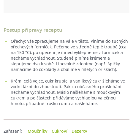
Postup přípravy receptu
Ořechy: vše zpracujeme na vále v těsto. Plníme do suchých
ořechových formiček. Pečeme ve středně teplé troubě (cca
na 150 °C), po upečení je ihned vyklepneme z formiček a
necháme vychladnout. Studené plníme krémem a
slepujeme dva k sobě. Libovolně zdobíme (např. špičky
namáčíme do čokolády a obalíme v mletých oříškách).
Krém: celá vejce, cukr krupici a vanilkový cukr šleháme ve
vodní lázni do zhoustnutí. Pak za občasného prošlehání
necháme vychladnout. Máslo našleháme s moučkovým
cukrem a po částech přidáváme vychladlou vaječnou
hmotu, případně trošku rumu a našleháme.
Zařazení:
Moučníky
Cukroví
Dezerty