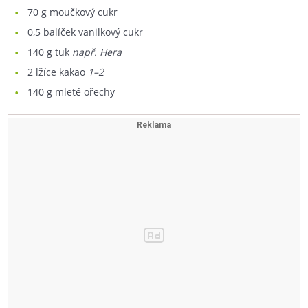
70
g moučkový cukr
0,5
balíček vanilkový cukr
140
g tuk
např. Hera
2
lžíce kakao
1–2
140
g mleté ořechy