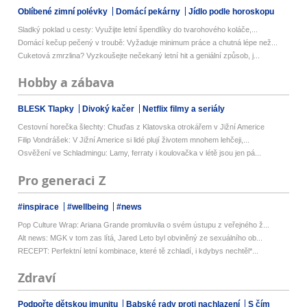
Oblíbené zimní polévky
Domácí pekárny
Jídlo podle horoskopu
Sladký poklad u cesty: Využijte letní špendlíky do tvarohového koláče,...
Domácí kečup pečený v troubě: Vyžaduje minimum práce a chutná lépe než...
Cuketová zmrzlina? Vyzkoušejte nečekaný letní hit a geniální způsob, j...
Hobby a zábava
BLESK Tlapky
Divoký kačer
Netflix filmy a seriály
Cestovní horečka šlechty: Chuďas z Klatovska otrokářem v Jižní Americe
Filip Vondrášek: V Jižní Americe si lidé plují životem mnohem lehčeji,...
Osvěžení ve Schladmingu: Lamy, ferraty i koulovačka v létě jsou jen pá...
Pro generaci Z
#inspirace
#wellbeing
#news
Pop Culture Wrap: Ariana Grande promluvila o svém ústupu z veřejného ž...
Alt news: MGK v tom zas lítá, Jared Leto byl obviněný ze sexuálního ob...
RECEPT: Perfektní letní kombinace, které tě zchladí, i kdybys nechtěl*...
Zdraví
Podpořte dětskou imunitu
Babské rady proti nachlazení
S čím