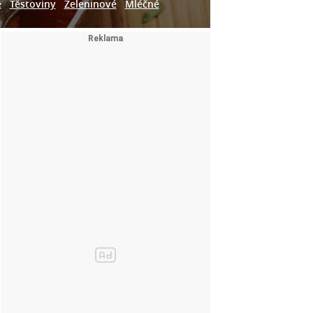
e
Těstoviny
Zeleninové
Mléčné