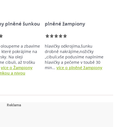
y plněné šunkou
plněné žampiony
 oloupeme a zbavíme
hlavičky odkrojíma,šunku
, které pokrájíme na
drobně nakrájíme,nožičky
ky. Na oleji
,,cibuli,vše podusíme naplníme
 cibuli, až trošku
hlavičky a pečeme v toubě 30
…
více o Žampiony
min…
více o plněné žampiony
nkou a nivou