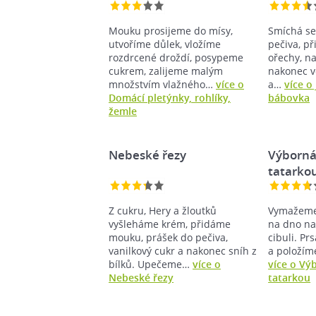
Mouku prosijeme do mísy,
Smíchá se
utvoříme důlek, vložíme
pečiva, př
rozdrcené droždí, posypeme
ořechy, na
cukrem, zalijeme malým
nakonec v
množstvím vlažného…
více o
a…
více o
Domácí pletýnky, rohlíky,
bábovka
žemle
Nebeské řezy
Výborná 
tatarko
Z cukru, Hery a žloutků
Vymažeme
vyšleháme krém, přidáme
na dno n
mouku, prášek do pečiva,
cibuli. Pr
vanilkový cukr a nakonec sníh z
a položíme
bílků. Upečeme…
více o
více o Vý
Nebeské řezy
tatarkou