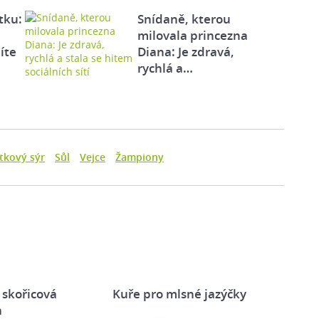
tku:
Snídaně, kterou
milovala princezna
íte
Diana: Je zdravá,
rychlá a…
tkový sýr
Sůl
Vejce
Žampiony
a skořicová
Kuře pro mlsné jazýčky
a