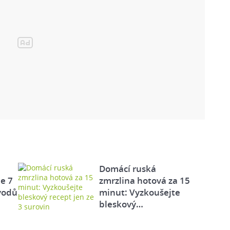
Domácí ruská
e 7
zmrzlina hotová za 15
vodů
minut: Vyzkoušejte
bleskový…