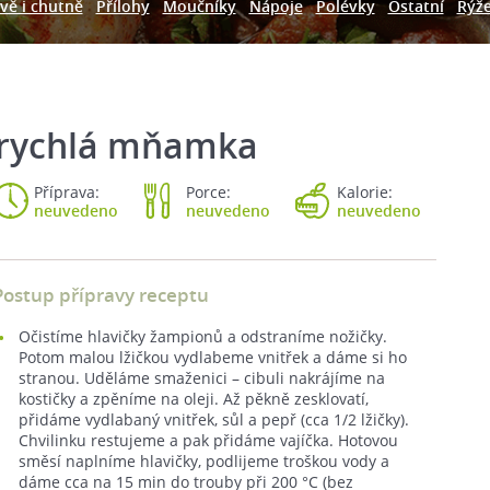
vě i chutně
Přílohy
Moučníky
Nápoje
Polévky
Ostatní
Rýž
 rychlá mňamka
Příprava:
Porce:
Kalorie:
neuvedeno
neuvedeno
neuvedeno
Postup přípravy receptu
Očistíme hlavičky žampionů a odstraníme nožičky.
Potom malou lžičkou vydlabeme vnitřek a dáme si ho
stranou. Uděláme smaženici – cibuli nakrájíme na
kostičky a zpěníme na oleji. Až pěkně zesklovatí,
přidáme vydlabaný vnitřek, sůl a pepř (cca 1/2 lžičky).
Chvilinku restujeme a pak přidáme vajíčka. Hotovou
směsí naplníme hlavičky, podlijeme troškou vody a
dáme cca na 15 min do trouby při 200 °C (bez