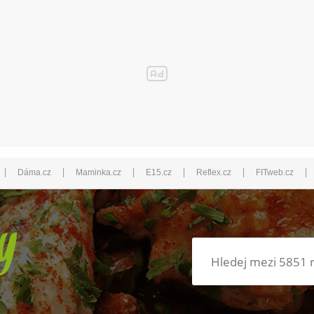
|
|
|
|
|
|
Dáma.cz
Maminka.cz
E15.cz
Reflex.cz
FITweb.cz