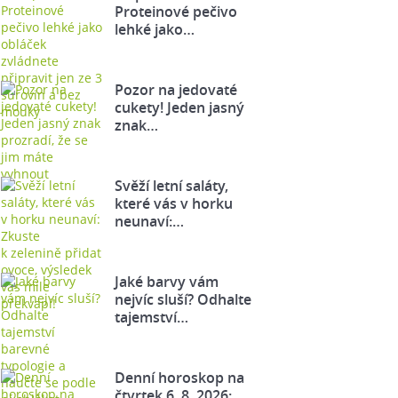
Proteinové pečivo
lehké jako…
Pozor na jedovaté
cukety! Jeden jasný
znak…
Svěží letní saláty,
které vás v horku
neunaví:…
Jaké barvy vám
nejvíc sluší? Odhalte
tajemství…
Denní horoskop na
čtvrtek 6. 8. 2026: