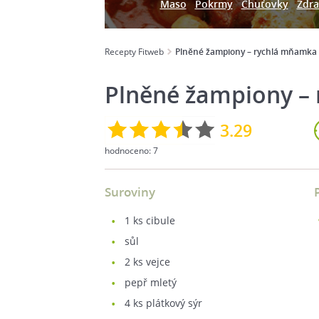
Maso
Pokrmy
Chuťovky
Zdra
Recepty Fitweb
Plněné žampiony – rychlá mňamka
Plněné žampiony –
3.29
hodnoceno:
7
Suroviny
1
ks cibule
sůl
2
ks vejce
pepř mletý
4
ks plátkový sýr