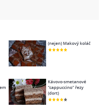
(nejen) Makový koláč
Kávovo-smetanové
mem
"cappuccino" řezy
(dort)