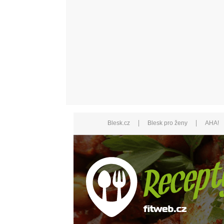
|
|
Blesk.cz
Blesk pro ženy
AHA!