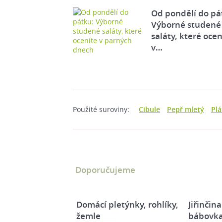
Od pondělí do pá
Výborné studené
saláty, které ocen
v…
Použité suroviny:
Cibule
Pepř mletý
Plá
Doporučujeme
Domácí pletýnky, rohlíky,
Jiřinčin
žemle
bábovk