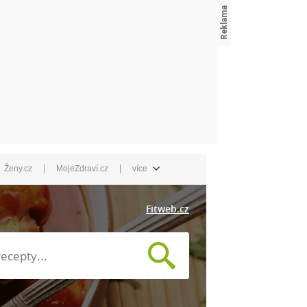
|
|
Ženy.cz
MojeZdraví.cz
více
Fitweb.cz