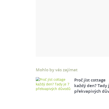
Mohlo by vás zajímat
Proč jíst cottage
každý den? Tady j
překvapivých dů