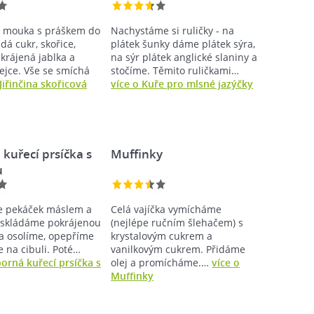
 mouka s práškem do
Nachystáme si ruličky - na
idá cukr, skořice,
plátek šunky dáme plátek sýra,
krájená jablka a
na sýr plátek anglické slaniny a
ejce. Vše se smíchá
stočíme. Těmito ruličkami…
 Jiřinčina skořicová
více o Kuře pro mlsné jazýčky
kuřecí prsíčka s
Muffinky
u
 pekáček máslem a
Celá vajíčka vymícháme
askládáme pokrájenou
(nejlépe ručním šlehačem) s
sa osolíme, opepříme
krystalovým cukrem a
 na cibuli. Poté…
vanilkovým cukrem. Přidáme
borná kuřecí prsíčka s
olej a promícháme.…
více o
Muffinky