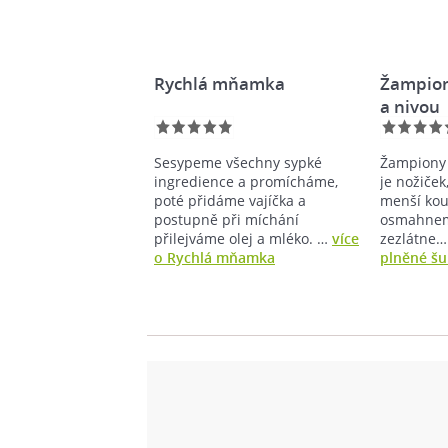
Rychlá mňamka
Žampion
a nivou
Sesypeme všechny sypké
Žampiony
ingredience a promícháme,
je nožiček
poté přidáme vajíčka a
menší kous
postupně při míchání
osmahneme
přilejváme olej a mléko. …
více
zezlátne
o Rychlá mňamka
plněné šu