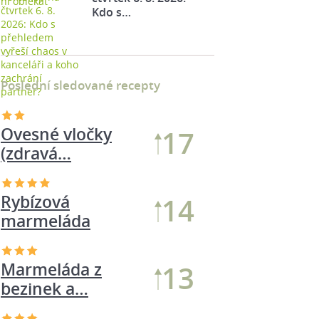
Kdo s…
Poslední sledované recepty
Ovesné vločky
17
(zdravá…
Rybízová
14
marmeláda
Marmeláda z
13
bezinek a…