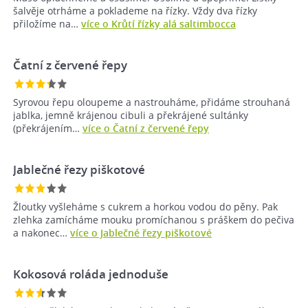
šalvěje otrháme a poklademe na řízky. Vždy dva řízky
přiložíme na…
více o Krůtí řízky alá saltimbocca
Čatní z červené řepy
Syrovou řepu oloupeme a nastrouháme, přidáme strouhaná
jablka, jemně krájenou cibuli a překrájené sultánky
(překrájením…
více o Čatní z červené řepy
Jablečné řezy piškotové
Žloutky vyšleháme s cukrem a horkou vodou do pěny. Pak
zlehka zamícháme mouku promíchanou s práškem do pečiva
a nakonec…
více o Jablečné řezy piškotové
Kokosová roláda jednoduše