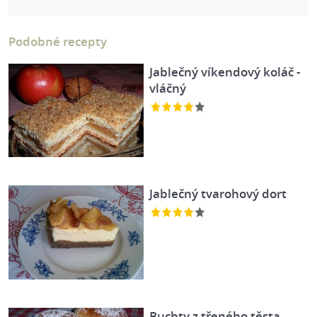
Podobné recepty
Jablečný víkendový koláč -
vláčný
Jablečný tvarohový dort
Buchty z třeného těsta