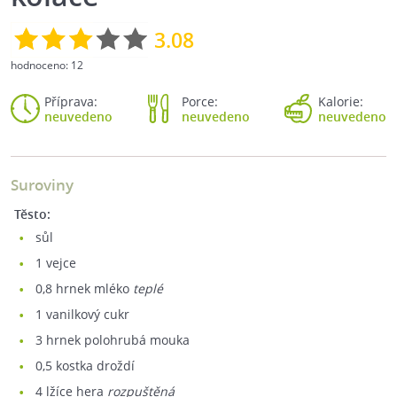
3.08
hodnoceno:
12
Příprava:
Porce:
Kalorie:
neuvedeno
neuvedeno
neuvedeno
Suroviny
Těsto:
sůl
1
vejce
0,8
hrnek mléko
teplé
1
vanilkový cukr
3
hrnek polohrubá mouka
0,5
kostka droždí
4
lžíce hera
rozpuštěná