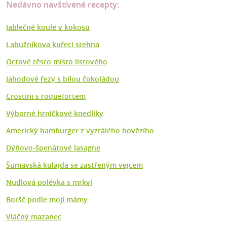
Nedávno navštívené recepty:
Jablečné koule v kokosu
Labužníkova kuřecí stehna
Octové těsto místo listového
Jahodové řezy s bílou čokoládou
Crostini s roquefortem
Výborné hrníčkové knedlíky
Americký hamburger z vyzrálého hovězího
Dýňovo-špenátové lasagne
Šumavská kulajda se zastřeným vejcem
Nudlová polévka s mrkví
Boršč podle mojí mámy
Vláčný mazanec