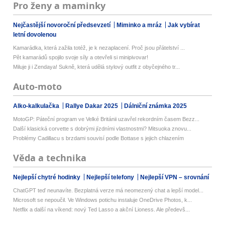
Pro ženy a maminky
Nejčastější novoroční předsevzetí
Miminko a mráz
Jak vybírat
letní dovolenou
Kamarádka, která zažila totéž, je k nezaplacení. Proč jsou přátelství ...
Pět kamarádů spojilo svoje síly a otevřeli si minipivovar!
Miluje ji i Zendaya! Sukně, která udělá stylový outfit z obyčejného tr...
Auto-moto
Alko-kalkulačka
Rallye Dakar 2025
Dálniční známka 2025
MotoGP: Páteční program ve Velké Británii uzavřel rekordním časem Bezz...
Další klasická corvette s dobrými jízdními vlastnostmi? Mitsuoka znovu...
Problémy Cadillacu s brzdami souvisí podle Bottase s jejich chlazením
Věda a technika
Nejlepší chytré hodinky
Nejlepší telefony
Nejlepší VPN – srovnání
ChatGPT teď neunavíte. Bezplatná verze má neomezený chat a lepší model...
Microsoft se nepoučil. Ve Windows potichu instaluje OneDrive Photos, k...
Netflix a další na víkend: nový Ted Lasso a akční Lioness. Ale předevš...