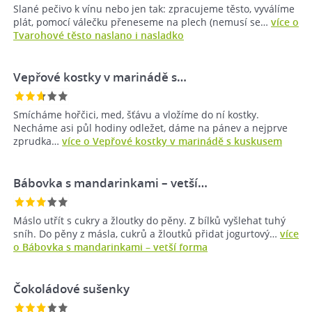
Slané pečivo k vínu nebo jen tak: zpracujeme těsto, vyválíme
plát, pomocí válečku přeneseme na plech (nemusí se…
více o
Tvarohové těsto naslano i nasladko
Vepřové kostky v marinádě s…
Smícháme hořčici, med, šťávu a vložíme do ní kostky.
Necháme asi půl hodiny odležet, dáme na pánev a nejprve
zprudka…
více o Vepřové kostky v marinádě s kuskusem
Bábovka s mandarinkami – vetší…
Máslo utřít s cukry a žloutky do pěny. Z bílků vyšlehat tuhý
sníh. Do pěny z másla, cukrů a žloutků přidat jogurtový…
více
o Bábovka s mandarinkami – vetší forma
Čokoládové sušenky