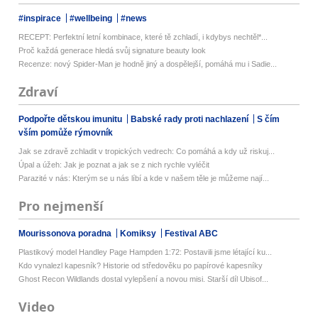
#inspirace
#wellbeing
#news
RECEPT: Perfektní letní kombinace, které tě zchladí, i kdybys nechtěl*...
Proč každá generace hledá svůj signature beauty look
Recenze: nový Spider-Man je hodně jiný a dospělejší, pomáhá mu i Sadie...
Zdraví
Podpořte dětskou imunitu
Babské rady proti nachlazení
S čím
vším pomůže rýmovník
Jak se zdravě zchladit v tropických vedrech: Co pomáhá a kdy už riskuj...
Úpal a úžeh: Jak je poznat a jak se z nich rychle vyléčit
Parazité v nás: Kterým se u nás líbí a kde v našem těle je můžeme nají...
Pro nejmenší
Mourissonova poradna
Komiksy
Festival ABC
Plastikový model Handley Page Hampden 1:72: Postavili jsme létající ku...
Kdo vynalezl kapesník? Historie od středověku po papírové kapesníky
Ghost Recon Wildlands dostal vylepšení a novou misi. Starší díl Ubisof...
Video