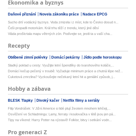
Ekonomika a byznys
Daňové přiznání
Novela zákoníku práce
Nadace EPCG
Sucho drtí vodácký byznys. Voda zmizela i z míst, kde to Česko dosud n...
Češi propadli motorkám. Král trhu těží z trendu, který jiné děsí
Vláda proškrtala mapu větrných zón. Podívejte se, jestli ta u vaší cha...
Recepty
Oblíbené zimní polévky
Domácí pekárny
Jídlo podle horoskopu
Sladký poklad u cesty: Využijte letní špendlíky do tvarohového koláče,...
Domácí kečup pečený v troubě: Vyžaduje minimum práce a chutná lépe než...
Cuketová zmrzlina? Vyzkoušejte nečekaný letní hit a geniální způsob, j...
Hobby a zábava
BLESK Tlapky
Divoký kačer
Netflix filmy a seriály
Filip Vondrášek: V Jižní Americe si lidé plují životem mnohem lehčeji,...
Osvěžení ve Schladmingu: Lamy, ferraty i koulovačka v létě jsou jen pá...
Tipy na víkend: Harry Potter na výstavě! Folklor, bitvy i setkání vodn...
Pro generaci Z