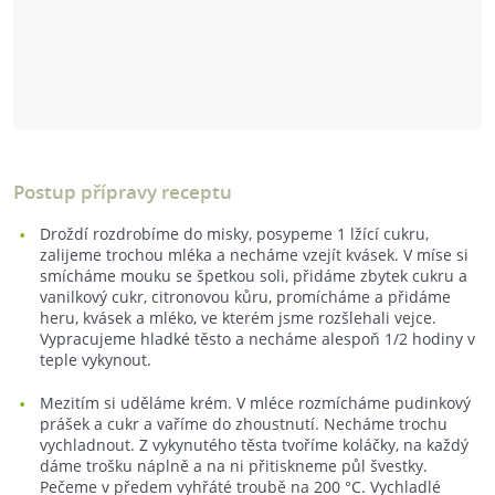
Postup přípravy receptu
Droždí rozdrobíme do misky, posypeme 1 lžící cukru,
zalijeme trochou mléka a necháme vzejít kvásek. V míse si
smícháme mouku se špetkou soli, přidáme zbytek cukru a
vanilkový cukr, citronovou kůru, promícháme a přidáme
heru, kvásek a mléko, ve kterém jsme rozšlehali vejce.
Vypracujeme hladké těsto a necháme alespoň 1/2 hodiny v
teple vykynout.
Mezitím si uděláme krém. V mléce rozmícháme pudinkový
prášek a cukr a vaříme do zhoustnutí. Necháme trochu
vychladnout. Z vykynutého těsta tvoříme koláčky, na každý
dáme trošku náplně a na ni přitiskneme půl švestky.
Pečeme v předem vyhřáté troubě na 200 °C. Vychladlé