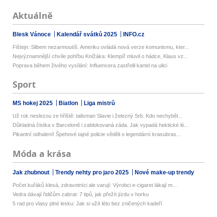
Aktuálně
Blesk Vánoce
Kalendář svátků 2025
INFO.cz
Fištejn: Slibem nezarmoutíš. Ameriku ovládá nová verze komunismu, kter...
Nejvýznamnější chvíle pohřbu Knížáka: Klempíř mluvil o hádce, Klaus vz...
Poprava během živého vysílání: Influencera zastřelil kartel na ulici
Sport
MS hokej 2025
Biatlon
Liga mistrů
Už rok neslezou ze hřiště: talisman Slavie i železný Srb. Kdo nechyběl...
Důkladná čistka v Barceloně i zablokovaná záda. Jak vypadá hektické lé...
Pikantní odhalení! Špehové tajné policie věděli o legendární krasubras...
Móda a krása
Jak zhubnout
Trendy nehty pro jaro 2025
Nové make-up trendy
Počet kuřáků klesá, zdravotníci ale varují: Výrobci e-cigaret lákají m...
Vedra dávají řidičům zabrat: 7 tipů, jak přežít jízdu v horku
5 rad pro vlasy plné lesku: Jak si užít léto bez zničených kadeří