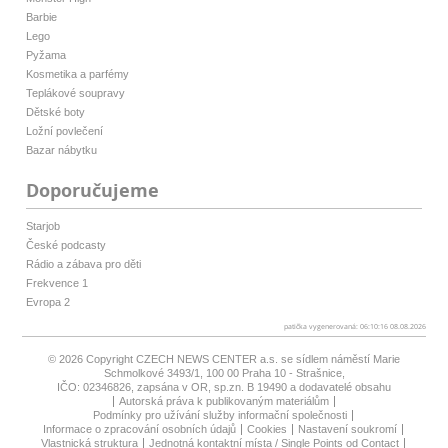
Barbie
Lego
Pyžama
Kosmetika a parfémy
Teplákové soupravy
Dětské boty
Ložní povlečení
Bazar nábytku
Doporučujeme
Starjob
České podcasty
Rádio a zábava pro děti
Frekvence 1
Evropa 2
patička vygenerovaná: 06:10:16 08.08.2026
© 2026 Copyright
CZECH NEWS CENTER a.s.
se sídlem náměstí Marie
Schmolkové 3493/1, 100 00 Praha 10 - Strašnice,
IČO: 02346826, zapsána v OR, sp.zn. B 19490 a dodavatelé obsahu
Autorská práva k publikovaným materiálům
Podmínky pro užívání služby informační společnosti
Informace o zpracování osobních údajů
Cookies
Nastavení soukromí
Vlastnická struktura
Jednotná kontaktní místa / Single Points od Contact