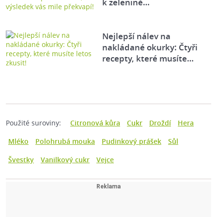
k zelenině…
Nejlepší nálev na
nakládané okurky: Čtyři
recepty, které musíte…
Použité suroviny:
Citronová kůra
Cukr
Droždí
Hera
Mléko
Polohrubá mouka
Pudinkový prášek
Sůl
Švestky
Vanilkový cukr
Vejce