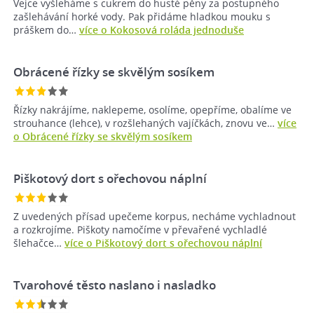
Vejce vyšleháme s cukrem do husté pěny za postupného
zašlehávání horké vody. Pak přidáme hladkou mouku s
práškem do…
více o Kokosová roláda jednoduše
Obrácené řízky se skvělým sosíkem
Řízky nakrájíme, naklepeme, osolíme, opepříme, obalíme ve
strouhance (lehce), v rozšlehaných vajíčkách, znovu ve…
více
o Obrácené řízky se skvělým sosíkem
Piškotový dort s ořechovou náplní
Z uvedených přísad upečeme korpus, necháme vychladnout
a rozkrojíme. Piškoty namočíme v převařené vychladlé
šlehačce…
více o Piškotový dort s ořechovou náplní
Tvarohové těsto naslano i nasladko