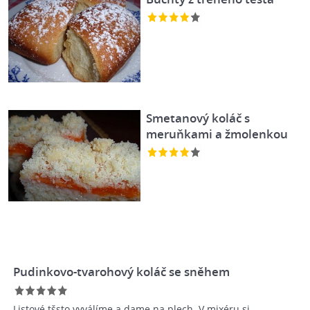
Smetanový koláč s
meruňkami a žmolenkou
Pudinkovo-tvarohový koláč se sněhem
Listové tšsto vyválíme a dame na plech. V mixéru si