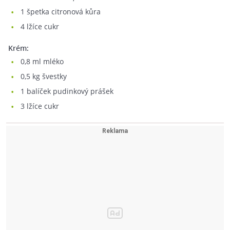
1
špetka citronová kůra
4
lžíce cukr
Krém:
0,8
ml mléko
0,5
kg švestky
1
balíček pudinkový prášek
3
lžíce cukr