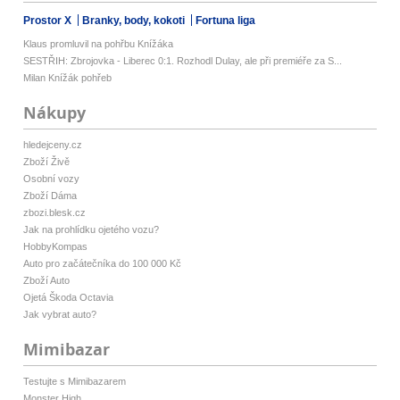
Prostor X
Branky, body, kokoti
Fortuna liga
Klaus promluvil na pohřbu Knížáka
SESTŘIH: Zbrojovka - Liberec 0:1. Rozhodl Dulay, ale při premiéře za S...
Milan Knížák pohřeb
Nákupy
hledejceny.cz
Zboží Živě
Osobní vozy
Zboží Dáma
zbozi.blesk.cz
Jak na prohlídku ojetého vozu?
HobbyKompas
Auto pro začátečníka do 100 000 Kč
Zboží Auto
Ojetá Škoda Octavia
Jak vybrat auto?
Mimibazar
Testujte s Mimibazarem
Monster High