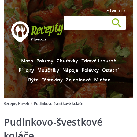
Fitweb.cz
Maso
Pokrmy
Chuťovky
Zdravě i chutně
Přílohy
Moučníky
Nápoje
Polévky
Ostatní
Rýže
Těstoviny
Zeleninové
Mléčné
Recepty Fitweb
Pudinkovo-švestkové koláče
Pudinkovo-švestkové
koláče