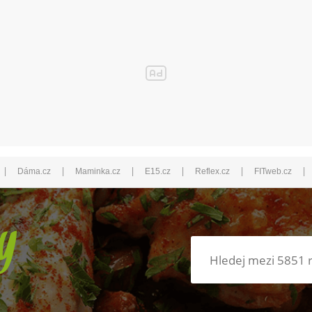
|
|
|
|
|
|
Dáma.cz
Maminka.cz
E15.cz
Reflex.cz
FITweb.cz