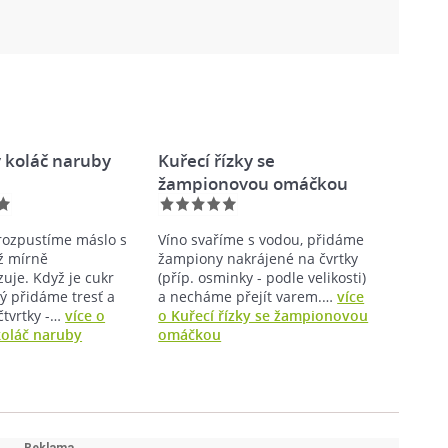
ý koláč naruby
Kuřecí řízky se
žampionovou omáčkou
rozpustíme máslo s
Víno svaříme s vodou, přidáme
ž mírně
žampiony nakrájené na čvrtky
uje. Když je cukr
(příp. osminky - podle velikosti)
ý přidáme tresť a
a necháme přejít varem.…
více
čtvrtky -…
více o
o Kuřecí řízky se žampionovou
koláč naruby
omáčkou