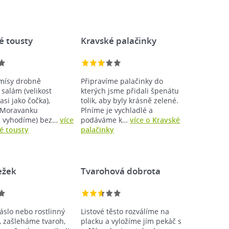
é tousty
Kravské palačinky
mísy drobně
Připravíme palačinky do
salám (velikost
kterých jsme přidali špenátu
asi jako čočka),
tolik, aby byly krásně zelené.
 Moravanku
Plníme je vychladlé a
u vyhodíme) bez…
více
podáváme k…
více o Kravské
é tousty
palačinky
ežek
Tvarohová dobrota
slo nebo rostlinný
Listové těsto rozválíme na
í, zašleháme tvaroh,
placku a vyložíme jím pekáč s