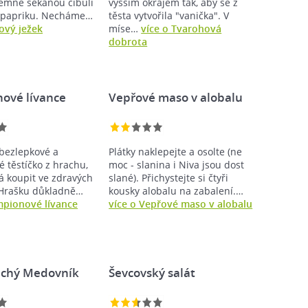
emně sekanou cibuli
vyšším okrajem tak, aby se z
 papriku. Necháme…
těsta vytvořila "vanička". V
rový ježek
míse…
více o Tvarohová
dobrota
ové lívance
Vepřové maso v alobalu
 bezlepkové a
Plátky naklepejte a osolte (ne
 těstíčko z hrachu,
moc - slanina i Niva jsou dost
á koupit ve zdravých
slané). Přichystejte si čtyři
 Hrašku důkladně…
kousky alobalu na zabalení.…
mpionové lívance
více o Vepřové maso v alobalu
chý Medovník
Ševcovský salát