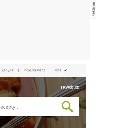
|
|
Ženy.cz
MojeZdraví.cz
více
Fitweb.cz