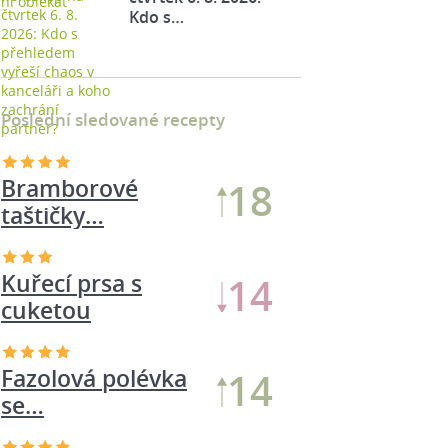
Kdo s…
Poslední sledované recepty
Bramborové
18
taštičky…
Kuřecí prsa s
14
cuketou
Fazolová polévka
14
se…