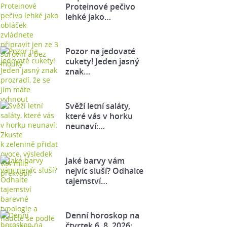
Proteinové pečivo
lehké jako…
Pozor na jedovaté
cukety! Jeden jasný
znak…
Svěží letní saláty,
které vás v horku
neunaví:…
Jaké barvy vám
nejvíc sluší? Odhalte
tajemství…
Denní horoskop na
čtvrtek 6. 8. 2026: