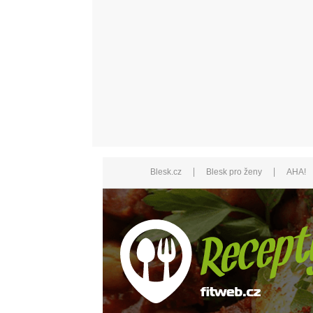
|
|
Blesk.cz
Blesk pro ženy
AHA!