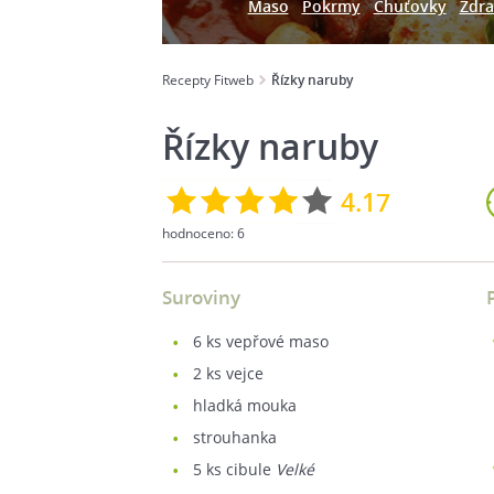
Maso
Pokrmy
Chuťovky
Zdra
Recepty Fitweb
Řízky naruby
Řízky naruby
4.17
hodnoceno:
6
Suroviny
6
ks vepřové maso
2
ks vejce
hladká mouka
strouhanka
5
ks cibule
Velké