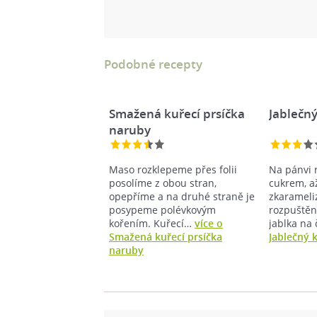
Podobné recepty
Smažená kuřecí prsíčka
Jablečn
naruby
Maso rozklepeme přes folii
Na pánvi 
posolíme z obou stran,
cukrem, a
opepříme a na druhé straně je
zkarameliz
posypeme polévkovým
rozpuštěn
kořením. Kuřecí…
více o
jablka na 
Smažená kuřecí prsíčka
Jablečný 
naruby