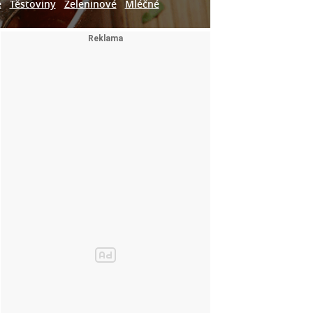
e
Těstoviny
Zeleninové
Mléčné