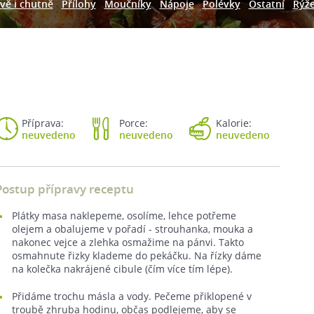
vě i chutně
Přílohy
Moučníky
Nápoje
Polévky
Ostatní
Rýž
Příprava:
Porce:
Kalorie:
neuvedeno
neuvedeno
neuvedeno
Postup přípravy receptu
Plátky masa naklepeme, osolíme, lehce potřeme
olejem a obalujeme v pořadí - strouhanka, mouka a
nakonec vejce a zlehka osmažime na pánvi. Takto
osmahnute řizky klademe do pekáčku. Na řízky dáme
na kolečka nakrájené cibule (čím více tím lépe).
Přidáme trochu másla a vody. Pečeme přiklopené v
troubě zhruba hodinu, občas podlejeme, aby se