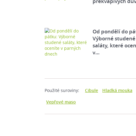
překvapivých dů
Od pondělí do pá
Výborné studené
saláty, které ocen
v…
Použité suroviny:
Cibule
Hladká mouka
Vepřové maso