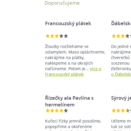
Doporučujeme
Francouzský plátek
Ďábelsk
Žloutky rozšleháme se
Do jedné 
solamylem. Maso opláchneme,
nakrájíme 
nakrájíme na plátky,
čtverečků 
naklepeme a na okrajích
scezenou
nařízneme. Potom je…
více o
(feferonk
Francouzský plátek
o Ďábelsk
Řízečky ala Pavlína s
Sýrový j
hermelínem
Kuřecí řízky jemně posolíme,
Utřeme má
popepříme a okořeníme
tuk se sol