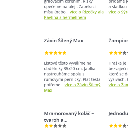
grilovacím kořením. Řízky
přidáme j
opečeme na oleji. Zapékací
a sladkou
mísu (nebo…
více o Řízečky ala
více o Sý
Pavlína s hermelínem
Závin Šílený Max
Žampion
Listové těsto vyválíme na
Hraška je
obdélníky 35x20 cm. Jablka
bezvaječné
nastrouháme spolu s
které se d
rumovými perníčky. Plát těsta
výživách.
potřeme…
více o Závin Šílený
více o Ža
Max
Mramorovaný koláč –
Jednodu
tvaroh a…