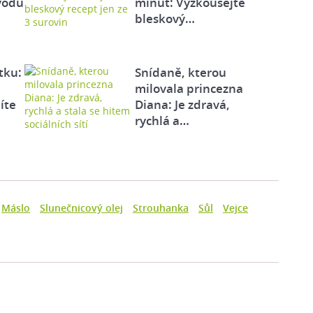
vodů
minut: Vyzkoušejte
bleskový…
tku:
Snídaně, kterou
milovala princezna
íte
Diana: Je zdravá,
rychlá a…
Máslo
Slunečnicový olej
Strouhanka
Sůl
Vejce