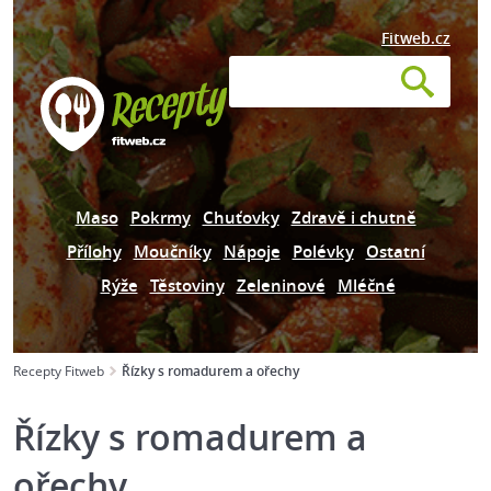
Fitweb.cz
Maso
Pokrmy
Chuťovky
Zdravě i chutně
Přílohy
Moučníky
Nápoje
Polévky
Ostatní
Rýže
Těstoviny
Zeleninové
Mléčné
Recepty Fitweb
Řízky s romadurem a ořechy
Řízky s romadurem a
ořechy