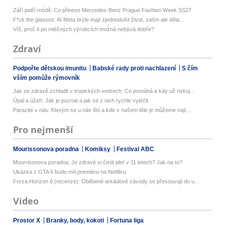
Září patří módě: Co přinese Mercedes-Benz Prague Fashion Week SS27
F*ck the glasses: AI Meta brýle mají zjednodušit život, zatím ale děla...
Víš, proč ti po mléčných výrobcích možná nebývá dobře?
Zdraví
Podpořte dětskou imunitu
Babské rady proti nachlazení
S čím
vším pomůže rýmovník
Jak se zdravě zchladit v tropických vedrech: Co pomáhá a kdy už riskuj...
Úpal a úžeh: Jak je poznat a jak se z nich rychle vyléčit
Parazité v nás: Kterým se u nás líbí a kde v našem těle je můžeme nají...
Pro nejmenší
Mourissonova poradna
Komiksy
Festival ABC
Mourrisonova poradna: Je zdravé si čistit pleť v 11 letech? Jak na to?
Ukázka z GTA 6 bude mít premiéru na Netflixu
Forza Horizon 6 (recenze): Oblíbené arkádové závody se přesouvají do u...
Video
Prostor X
Branky, body, kokoti
Fortuna liga