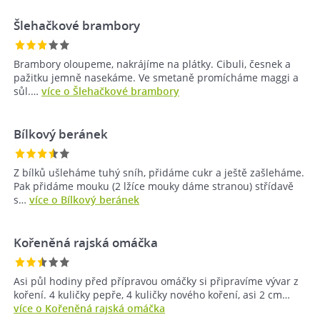
Šlehačkové brambory
Brambory oloupeme, nakrájíme na plátky. Cibuli, česnek a
pažitku jemně nasekáme. Ve smetaně promícháme maggi a
sůl.…
více o Šlehačkové brambory
Bílkový beránek
Z bílků ušleháme tuhý sníh, přidáme cukr a ještě zašleháme.
Pak přidáme mouku (2 lžíce mouky dáme stranou) střídavě
s…
více o Bílkový beránek
Kořeněná rajská omáčka
Asi půl hodiny před přípravou omáčky si připravíme vývar z
koření. 4 kuličky pepře, 4 kuličky nového koření, asi 2 cm…
více o Kořeněná rajská omáčka