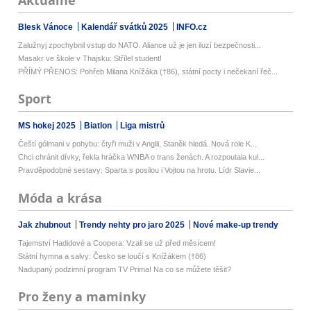
Aktuálně
Blesk Vánoce
Kalendář svátků 2025
INFO.cz
Zalužnyj zpochybnil vstup do NATO. Aliance už je jen iluzí bezpečnosti...
Masakr ve škole v Thajsku: Střílel student!
PŘÍMÝ PŘENOS: Pohřeb Milana Knížáka (†86), státní pocty i nečekaní řeč...
Sport
MS hokej 2025
Biatlon
Liga mistrů
Čeští gólmani v pohybu: čtyři muži v Anglii, Staněk hledá. Nová role K...
Chci chránit dívky, řekla hráčka WNBA o trans ženách. A rozpoutala kul...
Pravděpodobné sestavy: Sparta s posilou i Vojtou na hrotu. Lídr Slavie...
Móda a krása
Jak zhubnout
Trendy nehty pro jaro 2025
Nové make-up trendy
Tajemství Hadidové a Coopera: Vzali se už před měsícem!
Státní hymna a salvy: Česko se loučí s Knížákem (†86)
Nadupaný podzimní program TV Prima! Na co se můžete těšit?
Pro ženy a maminky