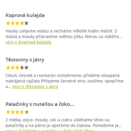
Koprová kulajda
Houby zalijeme vodou a necháme několik hodin máčet. Z
másla a mouky připravíme světlou jíšku, kterou za stálého…
více o Koprová kulajda
Těstoviny s játry
Cibuli, česnek a rozmarýn osmahneme, přidáme oloupaná
nakrájená rajčata Přilejeme červené víno, osolíme, opepříme
a…
více o Těstoviny s játry
Palačinky s nutellou a čoko…
Z mléka, vejce, mouky, soli a cukru ušleháme těsto na
palačinky a na pánvi je opečeme do zlatova. Pomažeme je…
více o Palačinky s nutellou a čoko šlehačkou