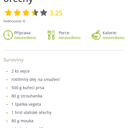
3.25
hodnoceno:
4
Příprava:
Porce:
Kalorie:
neuvedeno
neuvedeno
neuvedeno
Suroviny
2
ks vejce
rostlinný olej
na smažení
500
g kuřecí prsa
80
g strouhanka
1
špetka vegeta
1
hrst vlašské ořechy
80
g mouka