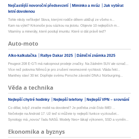
Nejčastější novoroční předsevzetí
Miminko a mráz
Jak vybírat
letní dovolenou
Tohle nikdy neříkejte! Slova, kterými rodiče dětem ubližují ze všeho n...
Kam na výlet? Krkonoše jsou sázkou na jistotu. Objevte 10 nejlepších m...
Vitamíny a minerály, které posilují imunitu: Které si dát právě teď?
Auto-moto
Alko-kalkulačka
Rallye Dakar 2025
Dálniční známka 2025
Peugeot 208 E-GTi má nakopnout prodeje značky. Na žádném SUV ale označ...
Více než polovina Němců je pro zrušení neomezené rychlosti. Vláda řekl...
Manthey slaví 30 let: Dopřejte svému Porsche závodní DNA z Nürburgring...
Věda a technika
Nejlepší chytré hodinky
Nejlepší telefony
Nejlepší VPN – srovnání
Co dělat, když ztratíte mobil na dovolené? Je potřeba znát číslo IMEI ...
Nečekejte na Android 17. Už teď si můžete ty nejlepší funkce vyzkoušet...
Synology má „novou“ řadu NASů. Modely Neo+ lákají výkonem, SSD a vyměn...
Ekonomika a byznys