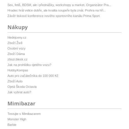
Sex, fetiš, BDSM, ale i přednášky, workshopy a market. Organizátor Pra...
Hradec hrál velice dobře, ale kvalita soupeře byla znát. Prohra na hři...
Závěr tiskové konference nového sportovního kanálu Prima Sport
Nákupy
hledejceny.cz
Zboží Živě
Osobní vozy
Zboží Dáma
zbozi.blesk.cz
Jak na prohlídku ojetého vozu?
HobbyKompas
Auto pro začátečníka do 100 000 Kč
Zboží Auto
Ojetá Škoda Octavia
Jak vybrat auto?
Mimibazar
Testujte s Mimibazarem
Monster High
Barbie