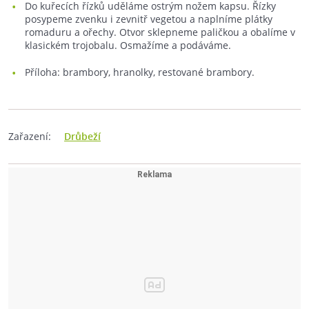
Do kuřecích řízků uděláme ostrým nožem kapsu. Řízky
posypeme zvenku i zevnitř vegetou a naplníme plátky
romaduru a ořechy. Otvor sklepneme paličkou a obalíme v
klasickém trojobalu. Osmažíme a podáváme.
Příloha: brambory, hranolky, restované brambory.
Zařazení:
Drůbeží