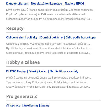
Daňové přiznání
Novela zákoníku práce
Nadace EPCG
Když zemře OSVČ, banka zablokuje přístup k účtům. Záchrana rodinné fir...
Když daň vyžene zlatá vejce. Kalifornie chce zdanit miliardáře, ti rad...
Obchodní modely se hroutí, trh se extrémně mění, předpovídají čeští ka...
Recepty
Oblíbené zimní polévky
Domácí pekárny
Jídlo podle horoskopu
Cuketová zmrzlina? Vyzkoušejte nečekaný letní hit a geniální způsob, j...
Rychlé buchty s broskvemi: 5 receptů na sladké letní moučníky, které m...
Oopsie bread: Proteinové pečivo lehké jako obláček zvládnete připravit...
Hobby a zábava
BLESK Tlapky
Divoký kačer
Netflix filmy a seriály
Přibývá paniky na dovolené: Vnuka paní Soni v hotelu poštípaly štěnice...
Tipy na víkend: Harry Potter na výstavě! Folklor, bitvy i setkání vodn...
Sraz v šest ráno. Vrchol festivalu Tóny Dolomit zazní za úsvitu ve 300...
Pro generaci Z
#inspirace
#wellbeing
#news