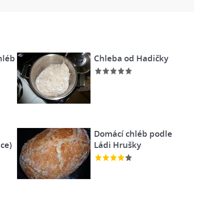
hléb
Chleba od Hadičky
Domácí chléb podle
ce)
Ládi Hrušky