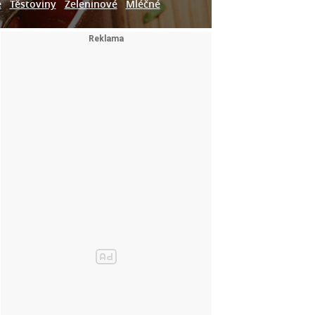
e
Těstoviny
Zeleninové
Mléčné