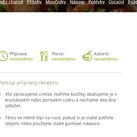
vě i chutně
Přílohy
Moučníky
Nápoje
Polévky
Ostatní
Rýž
Příprava:
Porce:
Kalorie:
neuvedeno
neuvedeno
neuvedeno
Postup přípravy receptu
Vše zpracujeme v míse, tvoříme kuličky, obalujeme je v
krystalovém nebo perlovém cukru a necháme dva dny
odležet.
Těsto se méně lepí na ruce, pokud si je slabě potřete
olejem, nebo použijete slabé gumové rukavice.