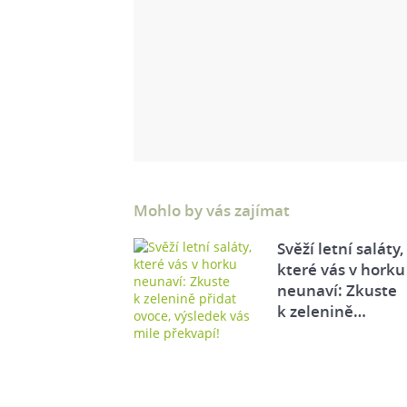
Mohlo by vás zajímat
Svěží letní saláty,
které vás v horku
neunaví: Zkuste
k zelenině…