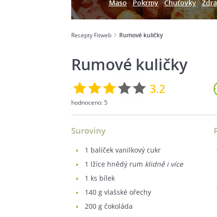
Maso
Pokrmy
Chuťovky
Zdra
Recepty Fitweb
Rumové kuličky
Rumové kuličky
3.2
hodnoceno:
5
Suroviny
1
balíček vanilkový cukr
1
lžíce hnědý rum
klidně i více
1
ks bílek
140
g vlašské ořechy
200
g čokoláda