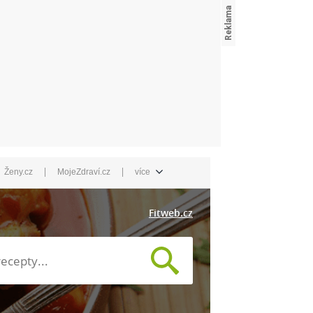
|
|
Ženy.cz
MojeZdraví.cz
více
Fitweb.cz