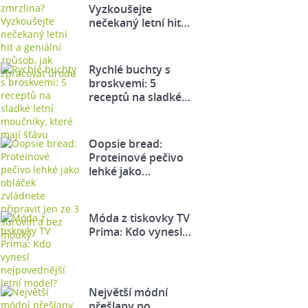
Vyzkoušejte
nečekaný letní hit…
Rychlé buchty s
broskvemi: 5
receptů na sladké…
Oopsie bread:
Proteinové pečivo
lehké jako…
Móda z tiskovky TV
Prima: Kdo vynesl…
Největší módní
přešlapy po