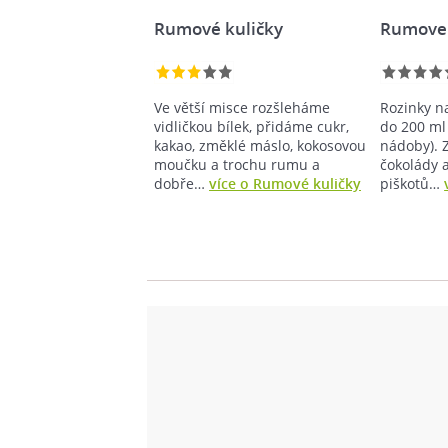
Rumové kuličky
Rumove
Ve větší misce rozšleháme
Rozinky n
vidličkou bílek, přidáme cukr,
do 200 ml
kakao, změklé máslo, kokosovou
nádoby). Z
moučku a trochu rumu a
čokolády 
dobře…
více o Rumové kuličky
piškotů…