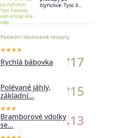
čtyřicítce: Tyto 3…
Poslední sledované recepty
18
Rychlá bábovka
Polévané jáhly,
17
základní…
Bramborové vdolky
12
se…