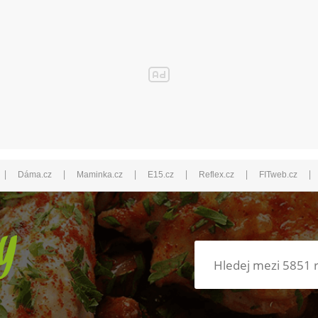
|
|
|
|
|
|
Dáma.cz
Maminka.cz
E15.cz
Reflex.cz
FITweb.cz