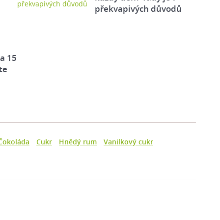
překvapivých důvodů
za 15
te
Čokoláda
Cukr
Hnědý rum
Vanilkový cukr