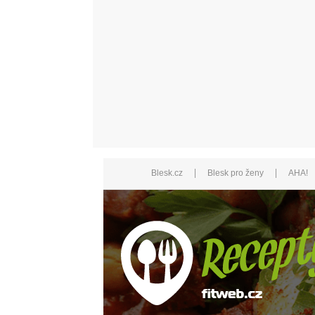
|
|
Blesk.cz
Blesk pro ženy
AHA!