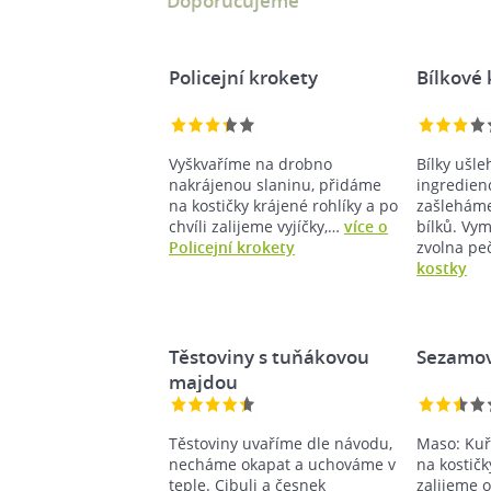
Doporučujeme
Policejní krokety
Bílkové 
Vyškvaříme na drobno
Bílky ušl
nakrájenou slaninu, přidáme
ingredien
na kostičky krájené rohlíky a po
zašleháme
chvíli zalijeme vyjíčky,…
více o
bílků. Vy
Policejní krokety
zvolna p
kostky
Těstoviny s tuňákovou
Sezamov
majdou
Těstoviny uvaříme dle návodu,
Maso: Kuř
necháme okapat a uchováme v
na kostičk
teple. Cibuli a česnek
zalijeme 