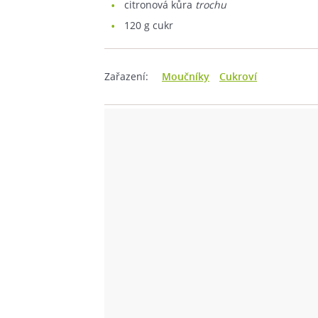
citronová kůra
trochu
120
g cukr
Zařazení:
Moučníky
Cukroví