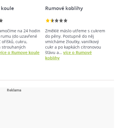
 koule
Rumové koblihy
amočíme na 24 hodin
Změklé máslo utřeme s cukrem
 rumu (do uzavřené
do pěny. Postupně do něj
 oříšků, cukru,
vmícháme žloutky, vanilkový
a strouhaných
cukr a po kapkách citronovou
více o Rumove koule
šťávu a…
více o Rumové
koblihy