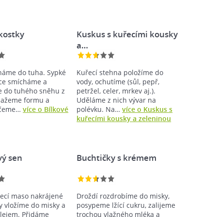
kostky
Kuskus s kuřecími kousky
a…
eháme do tuha. Sypké
Kuřecí stehna položíme do
ce smícháme a
vody, ochutíme (sůl, pepř,
 do tuhého sněhu z
petržel, celer, mrkev aj.).
mažeme formu a
Uděláme z nich vývar na
ečeme…
více o Bílkové
polévku. Na…
více o Kuskus s
kuřecími kousky a zeleninou
ý sen
Buchtičky s krémem
ecí maso nakrájené
Droždí rozdrobíme do misky,
y vložíme do misky a
posypeme lžící cukru, zalijeme
olejem. Přidáme
trochou vlažného mléka a