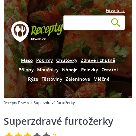
Fitweb.cz
Maso
Pokrmy
Chuťovky
Zdravě i chutně
Přílohy
Moučníky
Nápoje
Polévky
Ostatní
Rýže
Těstoviny
Zeleninové
Mléčné
Recepty Fitweb
Superzdravé furtožerky
Superzdravé furtožerky