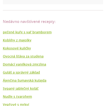
Nedávno navštívené recepty:
pečené kuře s vař bramborem
Koblihy z majolky
Kokosové kuličky
Ovocná šťáva za studena
Domácí vanilková zmrzlina
Guláš a správný základ
Ájenčina šumavská kulajda
Sypaný jablečný koláč
Nudle s tvarohem
Vepřové s mrkví