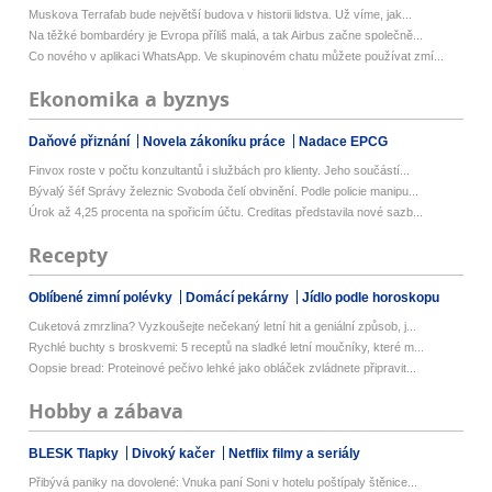
Muskova Terrafab bude největší budova v historii lidstva. Už víme, jak...
Na těžké bombardéry je Evropa příliš malá, a tak Airbus začne společně...
Co nového v aplikaci WhatsApp. Ve skupinovém chatu můžete používat zmí...
Ekonomika a byznys
Daňové přiznání
Novela zákoníku práce
Nadace EPCG
Finvox roste v počtu konzultantů i službách pro klienty. Jeho součástí...
Bývalý šéf Správy železnic Svoboda čelí obvinění. Podle policie manipu...
Úrok až 4,25 procenta na spořicím účtu. Creditas představila nové sazb...
Recepty
Oblíbené zimní polévky
Domácí pekárny
Jídlo podle horoskopu
Cuketová zmrzlina? Vyzkoušejte nečekaný letní hit a geniální způsob, j...
Rychlé buchty s broskvemi: 5 receptů na sladké letní moučníky, které m...
Oopsie bread: Proteinové pečivo lehké jako obláček zvládnete připravit...
Hobby a zábava
BLESK Tlapky
Divoký kačer
Netflix filmy a seriály
Přibývá paniky na dovolené: Vnuka paní Soni v hotelu poštípaly štěnice...