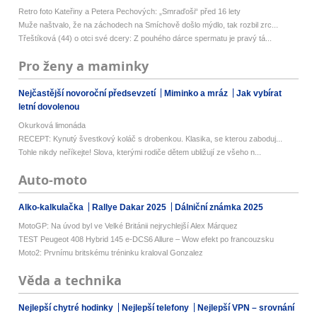
Retro foto Kateřiny a Petera Pechových: „Smraďoši“ před 16 lety
Muže naštvalo, že na záchodech na Smíchově došlo mýdlo, tak rozbil zrc...
Třeštíková (44) o otci své dcery: Z pouhého dárce spermatu je pravý tá...
Pro ženy a maminky
Nejčastější novoroční předsevzetí
Miminko a mráz
Jak vybírat
letní dovolenou
Okurková limonáda
RECEPT: Kynutý švestkový koláč s drobenkou. Klasika, se kterou zaboduj...
Tohle nikdy neříkejte! Slova, kterými rodiče dětem ubližují ze všeho n...
Auto-moto
Alko-kalkulačka
Rallye Dakar 2025
Dálniční známka 2025
MotoGP: Na úvod byl ve Velké Británii nejrychlejší Alex Márquez
TEST Peugeot 408 Hybrid 145 e-DCS6 Allure – Wow efekt po francouzsku
Moto2: Prvnímu britskému tréninku kraloval Gonzalez
Věda a technika
Nejlepší chytré hodinky
Nejlepší telefony
Nejlepší VPN – srovnání