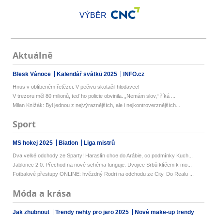
VÝBĚR
Aktuálně
Blesk Vánoce
Kalendář svátků 2025
INFO.cz
Hnus v oblíbeném řetězci: V pečivu skotačil hlodavec!
V trezoru měl 80 milionů, teď ho policie obvinila. „Nemám slov,“ říká ...
Milan Knížák: Byl jednou z nejvýraznějších, ale i nejkontroverznějších...
Sport
MS hokej 2025
Biatlon
Liga mistrů
Dva velké odchody ze Sparty! Haraslín chce do Arábie, co podmínky Kuch...
Jablonec 2.0: Přechod na nové schéma funguje. Dvojice Srbů klíčem k mo...
Fotbalové přestupy ONLINE: hvězdný Rodri na odchodu ze City. Do Realu ...
Móda a krása
Jak zhubnout
Trendy nehty pro jaro 2025
Nové make-up trendy