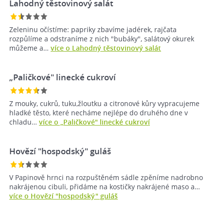
Lahodný těstovinový salát
Zeleninu očístíme: papriky zbavíme jadérek, rajčata
rozpůlíme a odstraníme z nich "bubáky", salátový okurek
můžeme a…
více o Lahodný těstovinový salát
„Paličkové" linecké cukroví
Z mouky, cukrů, tuku,žloutku a citronové kůry vypracujeme
hladké těsto, které necháme nejlépe do druhého dne v
chladu…
více o „Paličkové" linecké cukroví
Hovězí "hospodský" guláš
V Papinově hrnci na rozpuštěném sádle zpěníme nadrobno
nakrájenou cibuli, přidáme na kostičky nakrájené maso a…
více o Hovězí "hospodský" guláš