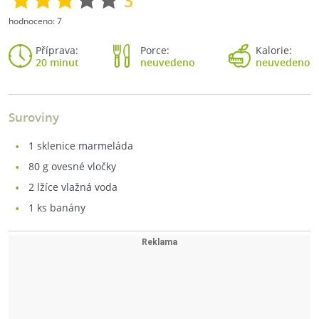
3
hodnoceno:
7
Příprava:
Porce:
Kalorie:
20 minut
neuvedeno
neuvedeno
Suroviny
1
sklenice marmeláda
80
g ovesné vločky
2
lžíce vlažná voda
1
ks banány