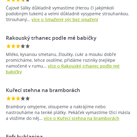
Čajové šálky důkladně vymastíme (Herou či jakýmkoli
podobným tukem) a velmi důkladně vysypeme strouhankou.
Strouhaný…
více o Smažený sýr bez smažení
Rakouský trhanec podle mé babičky
Mléko, kysanou smetanu, žloutky, cukr a mouku dobře
promícháme, lehce osolíme, přidáme rozinky (nejlépe
namočené v rumu…
více o Rakouský trhanec podle mé
babičky
Kuřecí stehna na bramborách
Brambory omyjeme, oloupeme a nakrájíme nebo
nastrouháme na tenké plátky. Pekáček vymastíme lžící másla
a vložíme do něj…
více o Kuřecí stehna na bramborách
Fofr bublanina