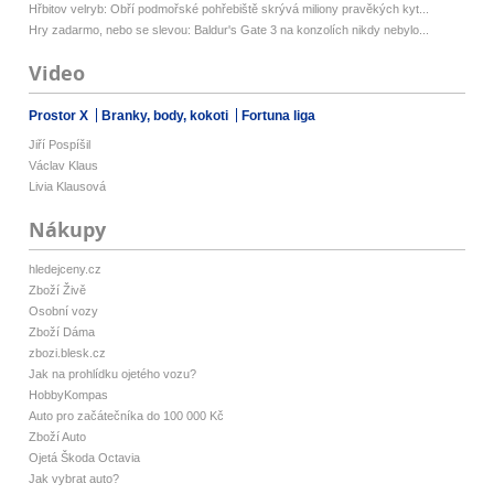
Hřbitov velryb: Obří podmořské pohřebiště skrývá miliony pravěkých kyt...
Hry zadarmo, nebo se slevou: Baldur's Gate 3 na konzolích nikdy nebylo...
Video
Prostor X
Branky, body, kokoti
Fortuna liga
Jiří Pospíšil
Václav Klaus
Livia Klausová
Nákupy
hledejceny.cz
Zboží Živě
Osobní vozy
Zboží Dáma
zbozi.blesk.cz
Jak na prohlídku ojetého vozu?
HobbyKompas
Auto pro začátečníka do 100 000 Kč
Zboží Auto
Ojetá Škoda Octavia
Jak vybrat auto?