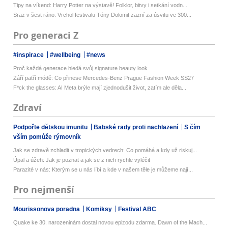
Tipy na víkend: Harry Potter na výstavě! Folklor, bitvy i setkání vodn...
Sraz v šest ráno. Vrchol festivalu Tóny Dolomit zazní za úsvitu ve 300...
Pro generaci Z
#inspirace
#wellbeing
#news
Proč každá generace hledá svůj signature beauty look
Září patří módě: Co přinese Mercedes-Benz Prague Fashion Week SS27
F*ck the glasses: AI Meta brýle mají zjednodušit život, zatím ale děla...
Zdraví
Podpořte dětskou imunitu
Babské rady proti nachlazení
S čím
vším pomůže rýmovník
Jak se zdravě zchladit v tropických vedrech: Co pomáhá a kdy už riskuj...
Úpal a úžeh: Jak je poznat a jak se z nich rychle vyléčit
Parazité v nás: Kterým se u nás líbí a kde v našem těle je můžeme nají...
Pro nejmenší
Mourissonova poradna
Komiksy
Festival ABC
Quake ke 30. narozeninám dostal novou epizodu zdarma. Dawn of the Mach...