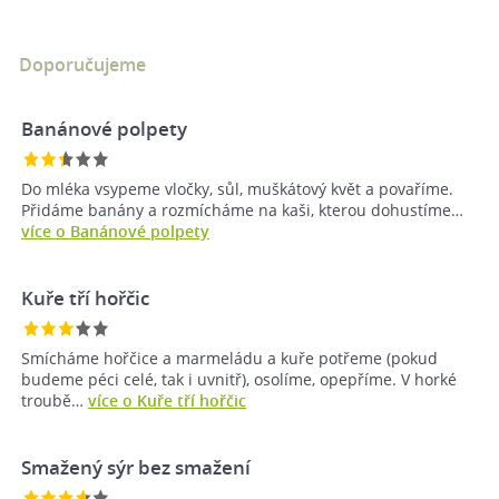
Doporučujeme
Banánové polpety
Do mléka vsypeme vločky, sůl, muškátový květ a povaříme.
Přidáme banány a rozmícháme na kaši, kterou dohustíme…
více o Banánové polpety
Kuře tří hořčic
Smícháme hořčice a marmeládu a kuře potřeme (pokud
budeme péci celé, tak i uvnitř), osolíme, opepříme. V horké
troubě…
více o Kuře tří hořčic
Smažený sýr bez smažení