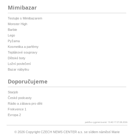
Mimibazar
Testujte s Mimibazarem
Monster High
Barbie
Lego
Pyžama
Kosmetika a parfémy
Teplákové soupravy
Dětské boty
Ložní povlečení
Bazar nábytku
Doporučujeme
Starjob
České podcasty
Rádio a zábava pro děti
Frekvence 1
Evropa 2
patička vygenerovaná: 13:40:17 07.08.2026
© 2026 Copyright
CZECH NEWS CENTER a.s.
se sídlem náměstí Marie