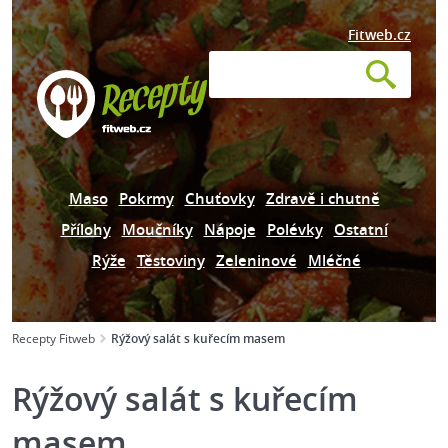
Fitweb.cz
Maso
Pokrmy
Chuťovky
Zdravě i chutně
Přílohy
Moučníky
Nápoje
Polévky
Ostatní
Rýže
Těstoviny
Zeleninové
Mléčné
Recepty Fitweb
Rýžový salát s kuřecím masem
Rýžový salát s kuřecím
masem