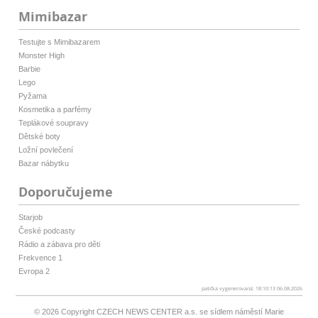
Mimibazar
Testujte s Mimibazarem
Monster High
Barbie
Lego
Pyžama
Kosmetika a parfémy
Teplákové soupravy
Dětské boty
Ložní povlečení
Bazar nábytku
Doporučujeme
Starjob
České podcasty
Rádio a zábava pro děti
Frekvence 1
Evropa 2
patička vygenerovaná: 18:10:13 06.08.2026
© 2026 Copyright
CZECH NEWS CENTER a.s.
se sídlem náměstí Marie