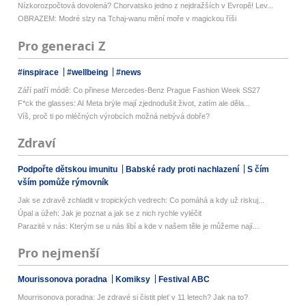
Nízkorozpočtová dovolená? Chorvatsko jedno z nejdražších v Evropě! Lev...
OBRAZEM: Modré slzy na Tchaj-wanu mění moře v magickou říši
Pro generaci Z
#inspirace
#wellbeing
#news
Září patří módě: Co přinese Mercedes-Benz Prague Fashion Week SS27
F*ck the glasses: AI Meta brýle mají zjednodušit život, zatím ale děla...
Víš, proč ti po mléčných výrobcích možná nebývá dobře?
Zdraví
Podpořte dětskou imunitu
Babské rady proti nachlazení
S čím
vším pomůže rýmovník
Jak se zdravě zchladit v tropických vedrech: Co pomáhá a kdy už riskuj...
Úpal a úžeh: Jak je poznat a jak se z nich rychle vyléčit
Parazité v nás: Kterým se u nás líbí a kde v našem těle je můžeme nají...
Pro nejmenší
Mourissonova poradna
Komiksy
Festival ABC
Mourrisonova poradna: Je zdravé si čistit pleť v 11 letech? Jak na to?