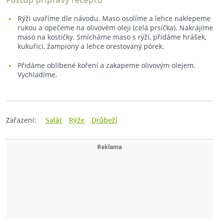
Rýži uvaříme dle návodu. Maso osolíme a lehce naklepeme
rukou a opečeme na olivovém oleji (celá prsíčka). Nakrájíme
maso na kostičky. Smícháme maso s rýží, přidáme hrášek,
kukuřici, žampiony a lehce orestovaný pórek.
Přidáme oblíbené koření a zakapeme olivovým olejem.
Vychladíme.
Zařazení:
Salát
Rýže
Drůbeží