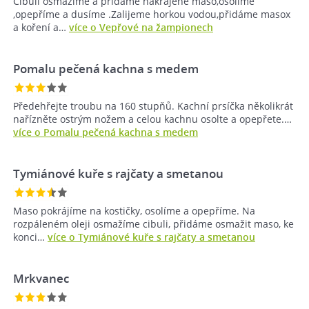
Cibuli osmažíme a přidáme nakrájené maso,osolíme
,opepříme a dusíme .Zalijeme horkou vodou,přidáme masox
a koření a…
více o Vepřové na žampionech
Pomalu pečená kachna s medem
Předehřejte troubu na 160 stupňů. Kachní prsíčka několikrát
nařízněte ostrým nožem a celou kachnu osolte a opepřete.…
více o Pomalu pečená kachna s medem
Tymiánové kuře s rajčaty a smetanou
Maso pokrájíme na kostičky, osolíme a opepříme. Na
rozpáleném oleji osmažíme cibuli, přidáme osmažit maso, ke
konci…
více o Tymiánové kuře s rajčaty a smetanou
Mrkvanec