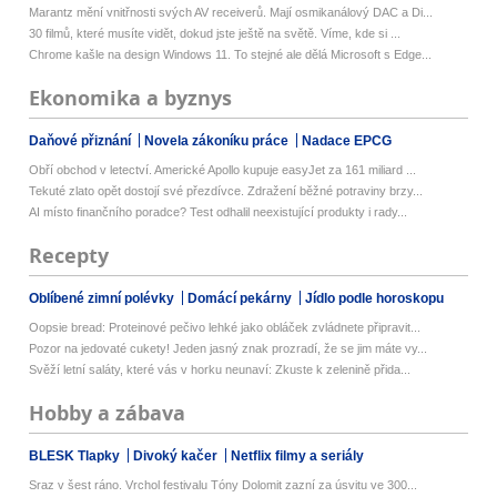
Marantz mění vnitřnosti svých AV receiverů. Mají osmikanálový DAC a Di...
30 filmů, které musíte vidět, dokud jste ještě na světě. Víme, kde si ...
Chrome kašle na design Windows 11. To stejné ale dělá Microsoft s Edge...
Ekonomika a byznys
Daňové přiznání
Novela zákoníku práce
Nadace EPCG
Obří obchod v letectví. Americké Apollo kupuje easyJet za 161 miliard ...
Tekuté zlato opět dostojí své přezdívce. Zdražení běžné potraviny brzy...
AI místo finančního poradce? Test odhalil neexistující produkty i rady...
Recepty
Oblíbené zimní polévky
Domácí pekárny
Jídlo podle horoskopu
Oopsie bread: Proteinové pečivo lehké jako obláček zvládnete připravit...
Pozor na jedovaté cukety! Jeden jasný znak prozradí, že se jim máte vy...
Svěží letní saláty, které vás v horku neunaví: Zkuste k zelenině přida...
Hobby a zábava
BLESK Tlapky
Divoký kačer
Netflix filmy a seriály
Sraz v šest ráno. Vrchol festivalu Tóny Dolomit zazní za úsvitu ve 300...