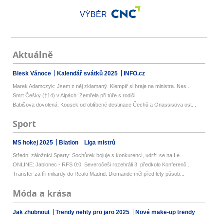
VÝBĚR
Aktuálně
Blesk Vánoce
Kalendář svátků 2025
INFO.cz
Marek Adamczyk: Jsem z něj zklamaný. Klempíř si hraje na ministra. Nes...
Smrt Češky (†14) v Alpách: Zemřela při túře s rodiči
Babišova dovolená: Kousek od oblíbené destinace Čechů a Onassisova ost...
Sport
MS hokej 2025
Biatlon
Liga mistrů
Střední záložníci Sparty: Sochůrek bojuje s konkurencí, udrží se na Le...
ONLINE: Jablonec - RFS 0:0. Severočeši rozehráli 3. předkolo Konferenč...
Transfer za tři miliardy do Realu Madrid: Diomande měl před lety působ...
Móda a krása
Jak zhubnout
Trendy nehty pro jaro 2025
Nové make-up trendy