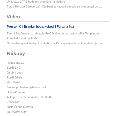
Ukázka z GTA 6 bude mít premiéru na Netflixu
Forza Horizon 6 (recenze): Oblíbené arkádové závody se přesouvají do u...
Video
Prostor X
Branky, body, kokoti
Fortuna liga
Tvůrci StarDance o změnách: Proč budou porotci opět čtyři a čím přesvě...
František Laurin pohřeb
Ochmelka vylezl ve Frýdku-Místku na 15 m vysokou lezeckou stěnu. (srpe...
Nákupy
hledejceny.cz
Zboží Živě
Osobní vozy
Zboží Dáma
zbozi.blesk.cz
Jak na prohlídku ojetého vozu?
HobbyKompas
Auto pro začátečníka do 100 000 Kč
Zboží Auto
Ojetá Škoda Octavia
Jak vybrat auto?