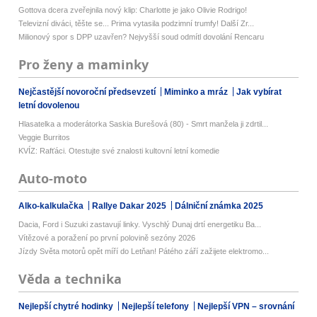
Gottova dcera zveřejnila nový klip: Charlotte je jako Olivie Rodrigo!
Televizní diváci, těšte se... Prima vytasila podzimní trumfy! Další Zr...
Milionový spor s DPP uzavřen? Nejvyšší soud odmítl dovolání Rencaru
Pro ženy a maminky
Nejčastější novoroční předsevzetí
Miminko a mráz
Jak vybírat
letní dovolenou
Hlasatelka a moderátorka Saskia Burešová (80) - Smrt manžela ji zdrtil...
Veggie Burritos
KVÍZ: Rafťáci. Otestujte své znalosti kultovní letní komedie
Auto-moto
Alko-kalkulačka
Rallye Dakar 2025
Dálniční známka 2025
Dacia, Ford i Suzuki zastavují linky. Vyschlý Dunaj drtí energetiku Ba...
Vítězové a poražení po první polovině sezóny 2026
Jízdy Světa motorů opět míří do Letňan! Pátého září zažijete elektromo...
Věda a technika
Nejlepší chytré hodinky
Nejlepší telefony
Nejlepší VPN – srovnání