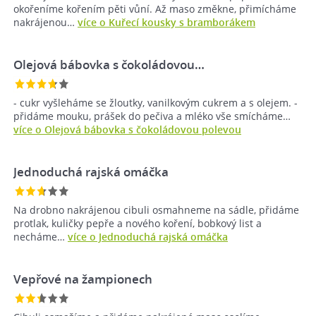
okořeníme kořením pěti vůní. Až maso změkne, přimícháme
nakrájenou…
více o Kuřecí kousky s bramborákem
Olejová bábovka s čokoládovou…
- cukr vyšleháme se žloutky, vanilkovým cukrem a s olejem. -
přidáme mouku, prášek do pečiva a mléko vše smícháme…
více o Olejová bábovka s čokoládovou polevou
Jednoduchá rajská omáčka
Na drobno nakrájenou cibuli osmahneme na sádle, přidáme
protlak, kuličky pepře a nového koření, bobkový list a
necháme…
více o Jednoduchá rajská omáčka
Vepřové na žampionech