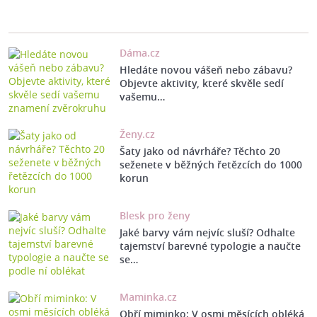
Dáma.cz
Hledáte novou vášeň nebo zábavu?
Objevte aktivity, které skvěle sedí
vašemu…
Ženy.cz
Šaty jako od návrháře? Těchto 20
seženete v běžných řetězcích do 1000
korun
Blesk pro ženy
Jaké barvy vám nejvíc sluší? Odhalte
tajemství barevné typologie a naučte
se…
Maminka.cz
Obří miminko: V osmi měsících obléká