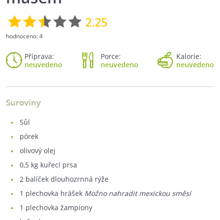
2.25
hodnoceno:
4
Příprava:
Porce:
Kalorie:
neuvedeno
neuvedeno
neuvedeno
Suroviny
sůl
pórek
olivový olej
0,5
kg kuřecí prsa
2
balíček dlouhozrnná rýže
1
plechovka hrášek
Možno nahradit mexickou směsí
1
plechovka žampiony