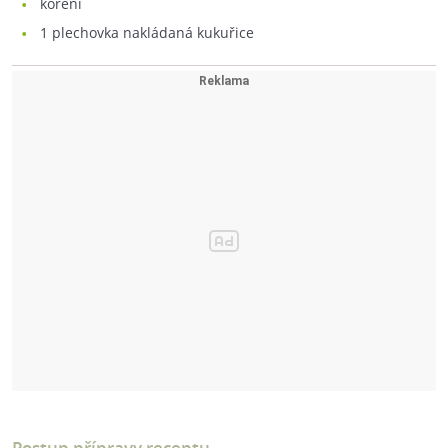
koření
1
plechovka nakládaná kukuřice
Postup přípravy receptu