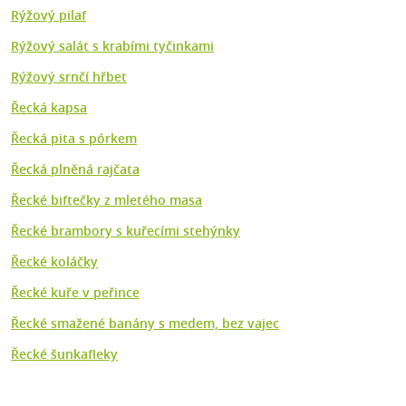
Rýžový pilaf
Rýžový salát s krabími tyčinkami
Rýžový srnčí hřbet
Řecká kapsa
Řecká pita s pórkem
Řecká plněná rajčata
Řecké biftečky z mletého masa
Řecké brambory s kuřecími stehýnky
Řecké koláčky
Řecké kuře v peřince
Řecké smažené banány s medem, bez vajec
Řecké šunkafleky