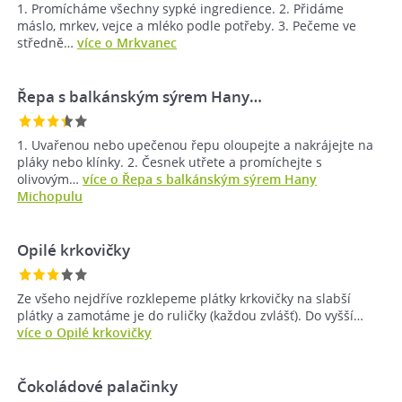
1. Promícháme všechny sypké ingredience. 2. Přidáme
máslo, mrkev, vejce a mléko podle potřeby. 3. Pečeme ve
středně…
více o Mrkvanec
Řepa s balkánským sýrem Hany…
1. Uvařenou nebo upečenou řepu oloupejte a nakrájejte na
pláky nebo klínky. 2. Česnek utřete a promíchejte s
olivovým…
více o Řepa s balkánským sýrem Hany
Michopulu
Opilé krkovičky
Ze všeho nejdříve rozklepeme plátky krkovičky na slabší
plátky a zamotáme je do ruličky (každou zvlášť). Do vyšší…
více o Opilé krkovičky
Čokoládové palačinky