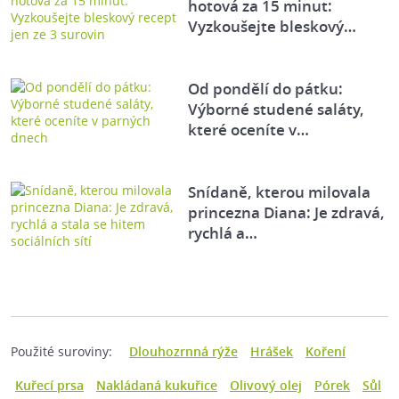
hotová za 15 minut:
Vyzkoušejte bleskový…
Od pondělí do pátku:
Výborné studené saláty,
které oceníte v…
Snídaně, kterou milovala
princezna Diana: Je zdravá,
rychlá a…
Použité suroviny:
Dlouhozrnná rýže
Hrášek
Koření
Kuřecí prsa
Nakládaná kukuřice
Olivový olej
Pórek
Sůl