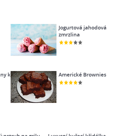
Jogurtová jahodová
zmrzlina
ny k
Americké Brownies
ý pstruh na grilu
Luxusní kuřecí křidélka