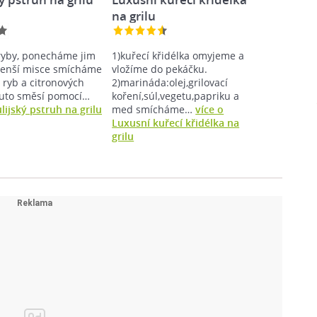
na grilu
ryby, ponecháme jim
1)kuřecí křidélka omyjeme a
menší misce smícháme
vložíme do pekáčku.
 ryb a citronových
2)marináda:olej,grilovací
outo směsí pomocí…
koření,súl,vegetu,papriku a
lijský pstruh na grilu
med smícháme…
více o
Luxusní kuřecí křidélka na
grilu