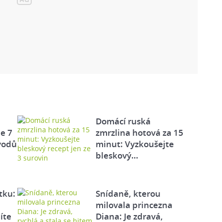
Domácí ruská
e 7
zmrzlina hotová za 15
vodů
minut: Vyzkoušejte
bleskový…
tku:
Snídaně, kterou
milovala princezna
íte
Diana: Je zdravá,