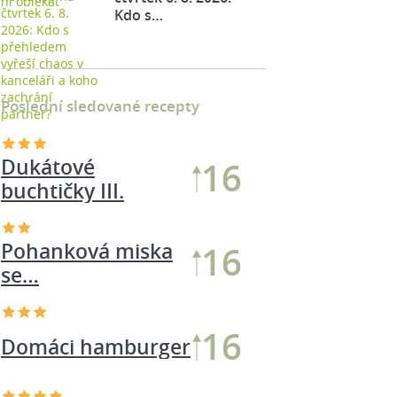
Kdo s…
Poslední sledované recepty
Dukátové
16
buchtičky III.
Pohanková miska
16
se…
16
Domáci hamburger