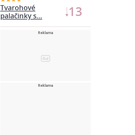
Tvarohové
15
palačinky s…