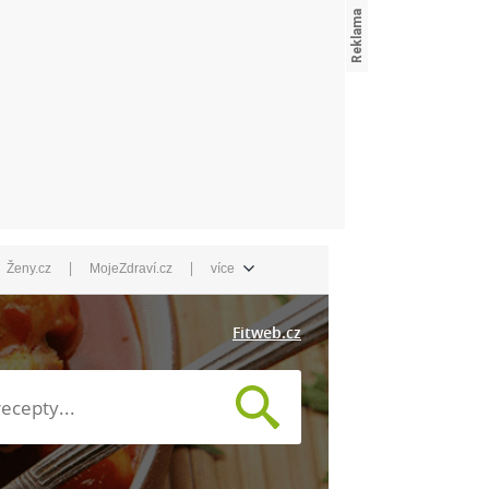
|
|
Ženy.cz
MojeZdraví.cz
více
Fitweb.cz