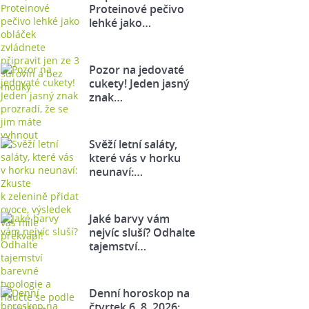
Proteinové pečivo
lehké jako…
Pozor na jedovaté
cukety! Jeden jasný
znak…
Svěží letní saláty,
které vás v horku
neunaví:…
Jaké barvy vám
nejvíc sluší? Odhalte
tajemství…
Denní horoskop na
čtvrtek 6. 8. 2026: