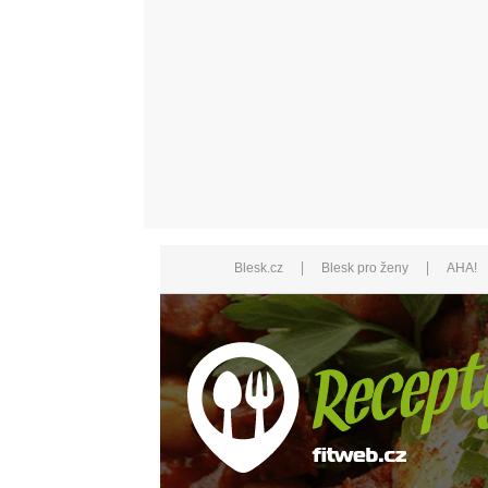
|
|
Blesk.cz
Blesk pro ženy
AHA!