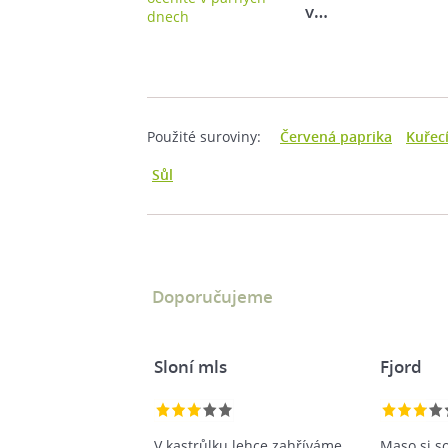
v…
Použité suroviny:
Červená paprika
Kuřec
Sůl
Doporučujeme
Sloní mls
Fjord
V kastrůlku lehce zahříváme
Maso si s