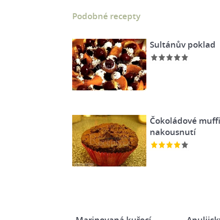
Podobné recepty
Sultánův poklad
Čokoládové muffi
nakousnutí
Marinovaná kuřecí
Apulijsk