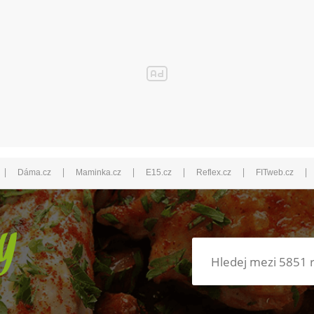
|
|
|
|
|
|
Dáma.cz
Maminka.cz
E15.cz
Reflex.cz
FITweb.cz