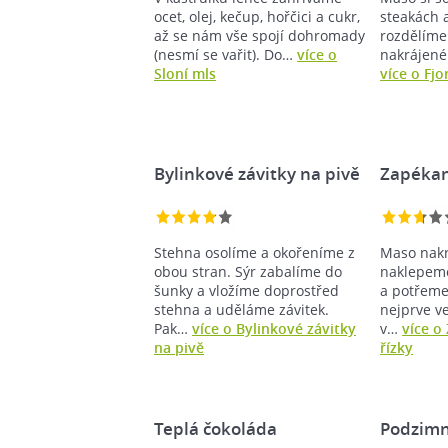
ocet, olej, kečup, hořčici a cukr,
steakách 
až se nám vše spojí dohromady
rozdělíme 
(nesmí se vařit). Do…
více o
nakrájené
Sloní mls
více o Fjo
Bylinkové závitky na pivě
Zapékan
Stehna osolíme a okořeníme z
Maso nakr
obou stran. Sýr zabalíme do
naklepeme
šunky a vložíme doprostřed
a potřeme
stehna a uděláme závitek.
nejprve v
Pak…
více o Bylinkové závitky
v…
více o
na pivě
řízky
Teplá čokoláda
Podzimn