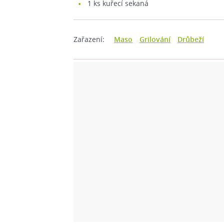
1
ks kuřecí sekaná
Zařazení:
Maso
Grilování
Drůbeží