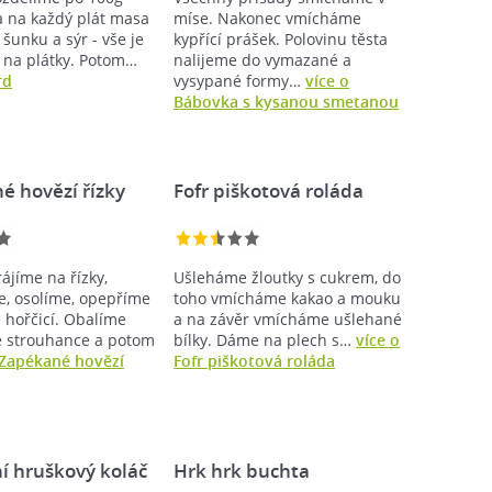
a na každý plát masa
míse. Nakonec vmícháme
šunku a sýr - vše je
kypřící prášek. Polovinu těsta
 na plátky. Potom…
nalijeme do vymazané a
rd
vysypané formy…
více o
Bábovka s kysanou smetanou
é hovězí řízky
Fofr piškotová roláda
ájíme na řízky,
Ušleháme žloutky s cukrem, do
, osolíme, opepříme
toho vmícháme kakao a mouku
 hořčicí. Obalíme
a na závěr vmícháme ušlehané
e strouhance a potom
bílky. Dáme na plech s…
více o
 Zapékané hovězí
Fofr piškotová roláda
í hruškový koláč
Hrk hrk buchta