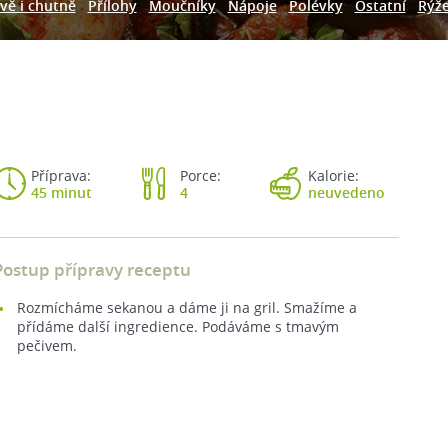
vě i chutně
Přílohy
Moučníky
Nápoje
Polévky
Ostatní
Rýž
Příprava:
Porce:
Kalorie:
45 minut
4
neuvedeno
Postup přípravy receptu
Rozmícháme sekanou a dáme ji na gril. Smažíme a
přídáme další ingredience. Podáváme s tmavým
pečivem.