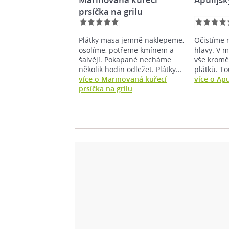
prsíčka na grilu
Plátky masa jemně naklepeme,
Očistíme 
osolíme, potřeme kmínem a
hlavy. V 
šalvějí. Pokapané necháme
vše kromě
několik hodin odležet. Plátky…
plátků. T
více o Marinovaná kuřecí
více o Apu
prsíčka na grilu