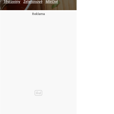
e
Těstoviny
Zeleninové
Mléčné