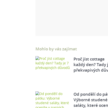
Mohlo by vás zajímat
Proč jíst cottage
každý den? Tady j
překvapivých dů
Od pondělí do pá
Výborné studené
saláty, které ocen