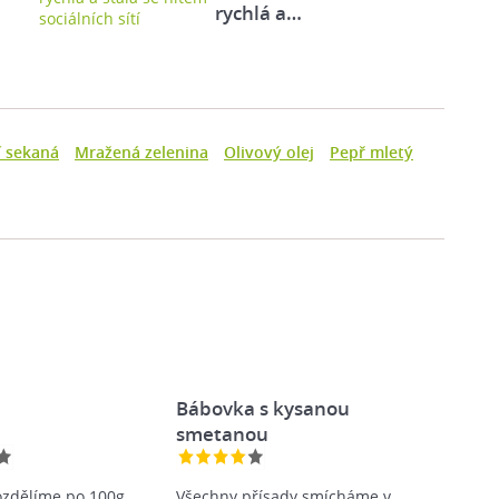
rychlá a…
í sekaná
Mražená zelenina
Olivový olej
Pepř mletý
Bábovka s kysanou
smetanou
ozdělíme po 100g
Všechny přísady smícháme v