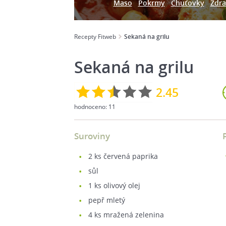
Maso
Pokrmy
Chuťovky
Zdra
Recepty Fitweb
Sekaná na grilu
Sekaná na grilu
2.45
hodnoceno:
11
Suroviny
2
ks červená paprika
sůl
1
ks olivový olej
pepř mletý
4
ks mražená zelenina