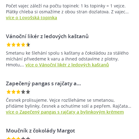
Počet vajec záleží na počtu topinek: 1 ks topinky = 1 vejce.
Plátky chleba si osmažíme z obou stran dozlatova. Z vajec…
více o Lovošská topinka
Vánoční likér z ledových kaštanů
Smetanu ke šlehání spolu s kaštany a čokoládou za stálého
míchání přivedeme k varu a ihned odstavíme z plotny.
Hmotu,…
více o Vánoční likér z ledových kaštanů
Zapečený pangas s rajčaty a…
Česnek prolisujeme. Vejce rozšleháme se smetanou,
přidáme bylinky, česnek a ochutíme solí a pepřem. Rajčata…
více o Zapečený pangas s rajčaty a bylinkovým krémem
Moučník z čokolády Margot