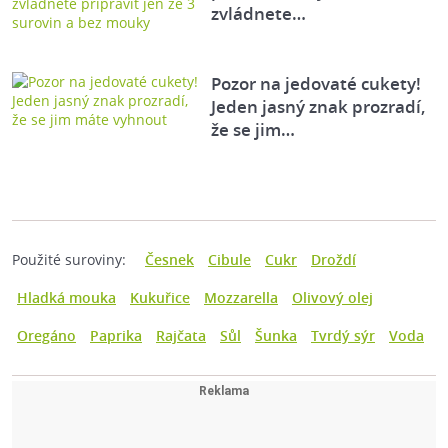
zvládnete…
Pozor na jedovaté cukety!
Jeden jasný znak prozradí,
že se jim…
Použité suroviny:
Česnek
Cibule
Cukr
Droždí
Hladká mouka
Kukuřice
Mozzarella
Olivový olej
Oregáno
Paprika
Rajčata
Sůl
Šunka
Tvrdý sýr
Voda