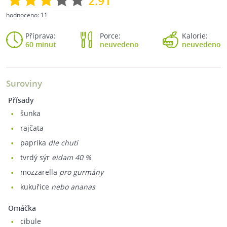
2.91
hodnoceno:
11
Příprava:
Porce:
Kalorie:
60 minut
neuvedeno
neuvedeno
Suroviny
Přísady
šunka
rajčata
paprika
dle chuti
tvrdý sýr
eidam 40 %
mozzarella
pro gurmány
kukuřice
nebo ananas
Omáčka
cibule