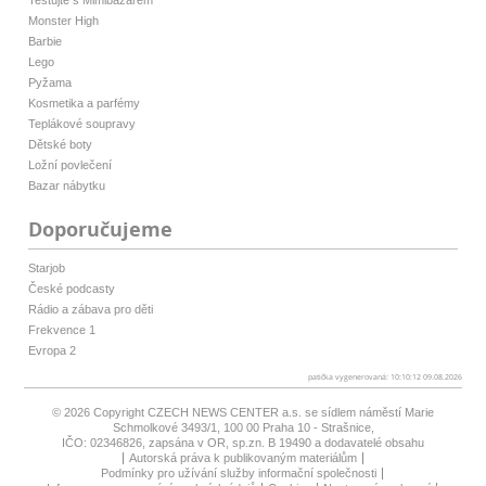
Testujte s Mimibazarem
Monster High
Barbie
Lego
Pyžama
Kosmetika a parfémy
Teplákové soupravy
Dětské boty
Ložní povlečení
Bazar nábytku
Doporučujeme
Starjob
České podcasty
Rádio a zábava pro děti
Frekvence 1
Evropa 2
patička vygenerovaná: 10:10:12 09.08.2026
© 2026 Copyright
CZECH NEWS CENTER a.s.
se sídlem náměstí Marie
Schmolkové 3493/1, 100 00 Praha 10 - Strašnice,
IČO: 02346826, zapsána v OR, sp.zn. B 19490 a dodavatelé obsahu
Autorská práva k publikovaným materiálům
Podmínky pro užívání služby informační společnosti