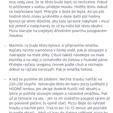
moc vody zase, že se těsto bude lepit, to nechceme. Pokud
to přeženete s vodou, přidejte mouku. Hněťte těsto, dokud
se nepřestane lepit. Přikryjte a dejte do tepla. Asi po půl
hodině těsto znovu prohněťte a dejte další půl hodiny
kynout (je velmi důležité, aby bylo správně nakynuté – musí
být jemné a nadýchané), to už by mělo být těsto ideální.
Pizzu tvarujte na (nejlépe) dřevěném povrchu posypaném
moukou.
Mezitím, co bude těsto kynout, si připravíme omáčku.
Rajčata nechte namočená v horké vodě, pak je oloupejte a
nakrájejte na malé dílky. Cibuli taktéž nasekejte na malé
kostičky a na oleji ji osmahněte do zlatova v hluboké pánvi.
Přidejte rajčata, oregáno, česnek podle chuti a míchejte,
dokud se rajčata nerozvaří. Pak je omáčka hotová.
A teď se pustíme do zdobení. Nechte troubu nahřát na
220–230 stupňů. Vytvarujte těsto do tvaru pizzy (udělejte ji
HODNĚ tenkou, jen okraje dvakrát tlustší než obsah) a
lehce je potřete olivovým olejem a následně omáčkou. Pak
už je fantazie na vás – jen se mi osvědčilo posypat sýrem až
po polovině pečení, to úplně stačí. Pizzu dejte do vyhřáté
trouby a nechte péct. Trvá to asi 10–15 minut, ale poznáte
to podle okrajů – když už jsou do zlatova udělané, pizza by