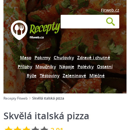
Fitweb.cz
Maso
Pokrmy
Chuťovky
Zdravě i chutně
Přílohy
Moučníky
Nápoje
Polévky
Ostatní
Rýže
Těstoviny
Zeleninové
Mléčné
Recepty Fitweb
Skvělá italská pizza
Skvělá italská pizza