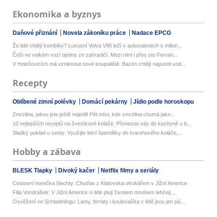
Ekonomika a byznys
Daňové přiznání
Novela zákoníku práce
Nadace EPCG
Že lidé chtějí kombíky? Luxusní Volva V90 leží v autosalonech s milion...
Češi ve velkém vozí ojetiny ze zahraničí. Mezi nimi i přes sto Ferrari...
V Holešovicích má vzniknout nové koupaliště. Bazén chtějí napustit vod...
Recepty
Oblíbené zimní polévky
Domácí pekárny
Jídlo podle horoskopu
Zmrzlina, jakou jste ještě nejedli! Pět míst, kde zmrzlina chutná jako...
10 nejlepších receptů na švestkové koláče: Přenesou vás do kuchyně u b...
Sladký poklad u cesty: Využijte letní špendlíky do tvarohového koláče,...
Hobby a zábava
BLESK Tlapky
Divoký kačer
Netflix filmy a seriály
Cestovní horečka šlechty: Chuďas z Klatovska otrokářem v Jižní Americe
Filip Vondrášek: V Jižní Americe si lidé plují životem mnohem lehčeji,...
Osvěžení ve Schladmingu: Lamy, ferraty i koulovačka v létě jsou jen pá...