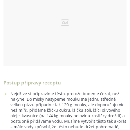
Postup přípravy receptu
Nejdříve si připravíme těsto, protože budeme čekat, než
nakyne. Do misky nasypeme mouku (na jednu středně
velkou pizzu připadne tak 120 g mouky, ale doporučuju víc
než míň), přidáme lžičku cukru, lžičku soli, lžíci olivového
oleje, kvasnice (na 1/4 kg mouky polovinu kostičky droždí) a
postupně přidáváme vodu. Musíme vytvořit těsto tak akorát
– málo vody způsobí, že těsto nebude držet pohromadě,