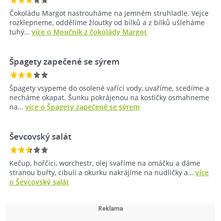
Čokoládu Margot nastrouháme na jemném struhladle. Vejce
rozklepneme, oddělíme žloutky od bílků a z bílků ušleháme
tuhý…
více o Moučník z čokolády Margot
Špagety zapečené se sýrem
Špagety vsypeme do osolené vařící vody, uvaříme, scedíme a
necháme okapat. Šunku pokrájenou na kostičky osmahneme
na…
více o Špagety zapečené se sýrem
Ševcovský salát
Kečup, hořčici, worchestr, olej svaříme na omáčku a dáme
stranou buřty, cibuli a okurku nakrájíme na nudličky a…
více
o Ševcovský salát