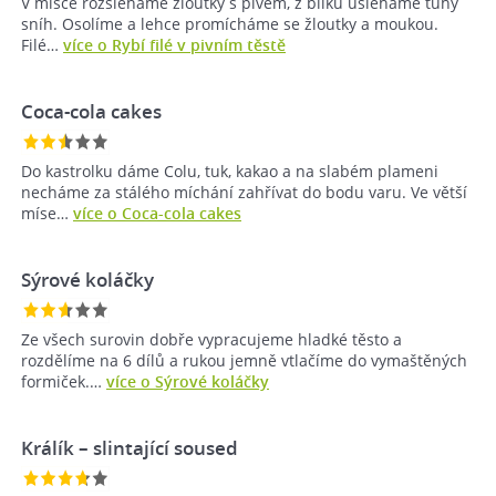
V misce rozšleháme žloutky s pivem, z bílků ušleháme tuhý
sníh. Osolíme a lehce promícháme se žloutky a moukou.
Filé…
více o Rybí filé v pivním těstě
Coca-cola cakes
Do kastrolku dáme Colu, tuk, kakao a na slabém plameni
necháme za stálého míchání zahřívat do bodu varu. Ve větší
míse…
více o Coca-cola cakes
Sýrové koláčky
Ze všech surovin dobře vypracujeme hladké těsto a
rozdělíme na 6 dílů a rukou jemně vtlačíme do vymaštěných
formiček.…
více o Sýrové koláčky
Králík – slintající soused