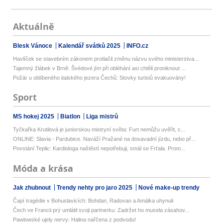
Aktuálně
Blesk Vánoce
Kalendář svátků 2025
INFO.cz
Havlíček se stavebním zákonem protlačil změnu názvu svého ministerstva...
Tajemný žlábek v Brně: Švédové jím při obléhání asi chtěli proniknout ...
Požár u oblíbeného italského jezera Čechů: Stovky turistů evakuovány!
Sport
MS hokej 2025
Biatlon
Liga mistrů
Tyčkařka Krutilová je juniorskou mistryní světa: Furt nemůžu uvěřit, c...
ONLINE: Slavia - Pardubice. Naváží Pražané na dosavadní jízdu, nebo př...
Povstání Teplic: Kardiologa naštěstí nepotřebuji, smál se Frťala. Prom...
Móda a krása
Jak zhubnout
Trendy nehty pro jaro 2025
Nové make-up trendy
Čapí tragédie v Bohuslavicích: Bohdan, Radovan a Amálka uhynuli
Čech ve Francii prý umlátil svoji partnerku: Zadržet ho musela zásahov...
Pawlowské ujely nervy: Halina nařčena z podvodu!