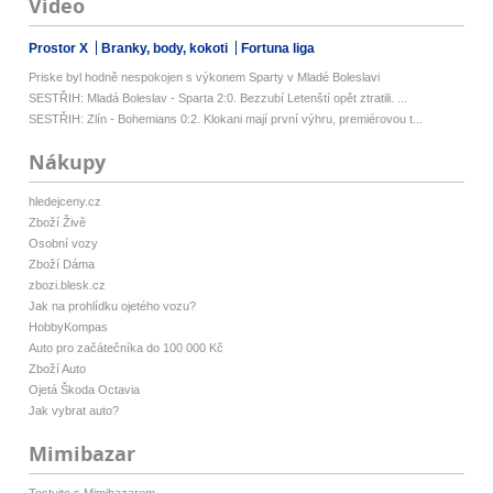
Video
Prostor X
Branky, body, kokoti
Fortuna liga
Priske byl hodně nespokojen s výkonem Sparty v Mladé Boleslavi
SESTŘIH: Mladá Boleslav - Sparta 2:0. Bezzubí Letenští opět ztratili. ...
SESTŘIH: Zlín - Bohemians 0:2. Klokani mají první výhru, premiérovou t...
Nákupy
hledejceny.cz
Zboží Živě
Osobní vozy
Zboží Dáma
zbozi.blesk.cz
Jak na prohlídku ojetého vozu?
HobbyKompas
Auto pro začátečníka do 100 000 Kč
Zboží Auto
Ojetá Škoda Octavia
Jak vybrat auto?
Mimibazar