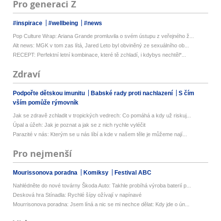
Pro generaci Z
#inspirace
#wellbeing
#news
Pop Culture Wrap: Ariana Grande promluvila o svém ústupu z veřejného ž...
Alt news: MGK v tom zas lítá, Jared Leto byl obviněný ze sexuálního ob...
RECEPT: Perfektní letní kombinace, které tě zchladí, i kdybys nechtěl*...
Zdraví
Podpořte dětskou imunitu
Babské rady proti nachlazení
S čím
vším pomůže rýmovník
Jak se zdravě zchladit v tropických vedrech: Co pomáhá a kdy už riskuj...
Úpal a úžeh: Jak je poznat a jak se z nich rychle vyléčit
Parazité v nás: Kterým se u nás líbí a kde v našem těle je můžeme nají...
Pro nejmenší
Mourissonova poradna
Komiksy
Festival ABC
Nahlédněte do nové továrny Škoda Auto: Takhle probíhá výroba baterií p...
Desková hra Stínadla: Rychlé šípy ožívají v napínavé
Mourrisonova poradna: Jsem líná a nic se mi nechce dělat: Kdy jde o ún...