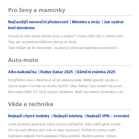
Pro ženy a maminky
Nejčastější novoroční předsevzetí
Miminko a mráz
Jak vybírat
letní dovolenou
Vracejí se vám doma dokola rýmy a angíny? Chyba může být v zubním kart...
Tipy, jak usnadnit prvňáčkovi nástup do školy
Tady hlídám já! 40 momentek, na kterých převzali mateřské povinnosti k...
Auto-moto
Alko-kalkulačka
Rallye Dakar 2025
Dálniční známka 2025
Od příštího roku v Mnichově už jen elektromobily. BMW spouští výrobu s...
Závod Super Formule na okruhu SUGO i díky Safety Caru ovládl Fukuzumi....
Mercedes-AMG GT 53 je novým základem. Stačí mu imitace šestiválce a 54...
Věda a technika
Nejlepší chytré hodinky
Nejlepší telefony
Nejlepší VPN – srovnání
Jsme poslední generace, která rozumí počítačům. Náš vnitřní geek zemře...
O2 má nový dětský tarif, kde se data nezastaví. Pořídit ho mohou rodič...
Vybíráme nejlepší herní adaptace Pána prstenů. Moderní pecky i histori...