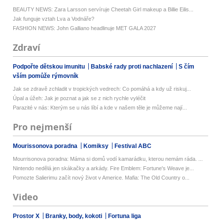
BEAUTY NEWS: Zara Larsson servíruje Cheetah Girl makeup a Billie Eilis...
Jak funguje vztah Lva a Vodnáře?
FASHION NEWS: John Galliano headlinuje MET GALA 2027
Zdraví
Podpořte dětskou imunitu
Babské rady proti nachlazení
S čím
vším pomůže rýmovník
Jak se zdravě zchladit v tropických vedrech: Co pomáhá a kdy už riskuj...
Úpal a úžeh: Jak je poznat a jak se z nich rychle vyléčit
Parazité v nás: Kterým se u nás líbí a kde v našem těle je můžeme nají...
Pro nejmenší
Mourissonova poradna
Komiksy
Festival ABC
Mourrisonova poradna: Máma si domů vodí kamarádku, kterou nemám ráda. ...
Nintendo nedělá jen skákačky a arkády. Fire Emblem: Fortune's Weave je...
Pomozte Salierimu začít nový život v Americe. Mafia: The Old Country o...
Video
Prostor X
Branky, body, kokoti
Fortuna liga