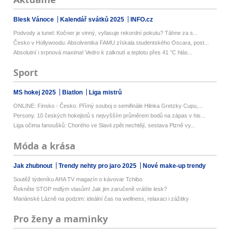
Blesk Vánoce
Kalendář svátků 2025
INFO.cz
Podvody a tunel: Kočner je vinný, vyfasuje rekordní pokutu? Táhne za s...
Česko v Hollywoodu: Absolventka FAMU získala studentského Oscara, post...
Absolutní i srpnová maxima! Vedro k zalknutí a teplotu přes 41 °C hlás...
Sport
MS hokej 2025
Biatlon
Liga mistrů
ONLINE: Finsko - Česko. Přímý souboj o semifinále Hlinka Gretzky Cupu,...
Persony. 10 českých hokejistů s nejvyšším průměrem bodů na zápas v his...
Liga očima fanoušků: Chorého ve Slavii zpět nechtějí, sestava Plzně vy...
Móda a krása
Jak zhubnout
Trendy nehty pro jaro 2025
Nové make-up trendy
Soutěž týdeníku AHA TV magazín o kávovar Tchibo
Řekněte STOP mdlým vlasům! Jak jim zaručeně vrátíte lesk?
Mariánské Lázně na podzim: ideální čas na wellness, relaxaci i zážitky
Pro ženy a maminky