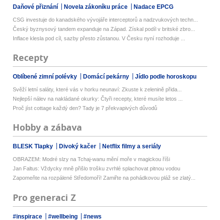
Daňové přiznání
Novela zákoníku práce
Nadace EPCG
CSG investuje do kanadského vývojáře interceptorů a nadzvukových techn...
Český byznysový tandem expanduje na Západ. Získal podíl v britské zbro...
Inflace klesla pod cíl, sazby přesto zůstanou. V Česku nyní rozhoduje ...
Recepty
Oblíbené zimní polévky
Domácí pekárny
Jídlo podle horoskopu
Svěží letní saláty, které vás v horku neunaví: Zkuste k zelenině přida...
Nejlepší nálev na nakládané okurky: Čtyři recepty, které musíte letos ...
Proč jíst cottage každý den? Tady je 7 překvapivých důvodů
Hobby a zábava
BLESK Tlapky
Divoký kačer
Netflix filmy a seriály
OBRAZEM: Modré slzy na Tchaj-wanu mění moře v magickou říši
Jan Faltus: Vždycky mně přišlo trošku zvrhlé splachovat pitnou vodou
Zapomeňte na rozpálené Středomoří! Zamiřte na pohádkovou pláž se zlatý...
Pro generaci Z
#inspirace
#wellbeing
#news