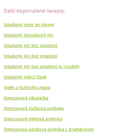
Další doporučené recepty:
Smažený celer se sýrem
Smažený česnekový sýr
Smažený sýr bez smažení
Smažený sýr bez smažení
Smažený sýr bez smažení (v troubě)
Smažený telecí řízek
Směs z kuřecího masa
Smetanová cibulačka
Smetanová čočková polévka
Smetanová dýňová polévka
Smetanová pórková polévka s bramborem