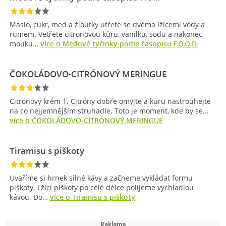
Máslo, cukr, med a žloutky utřete se dvěma lžícemi vody a
rumem. Vetřete citronovou kůru, vanilku, sodu a nakonec
mouku…
více o Medové tyčinky podle časopisu F.O.O.D.
ČOKOLÁDOVO-CITRÓNOVÝ MERINGUE
Citrónový krém 1. Citróny dobře omyjte a kůru nastrouhejte
na co nejjemnějším struhadle. Toto je moment, kde by se…
více o ČOKOLÁDOVO-CITRÓNOVÝ MERINGUE
Tiramisu s piškoty
Uvaříme si hrnek silné kávy a začneme vykládat formu
piškoty. Lžící piškoty po celé délce polijeme vychladlou
kávou. Do…
více o Tiramisu s piškoty