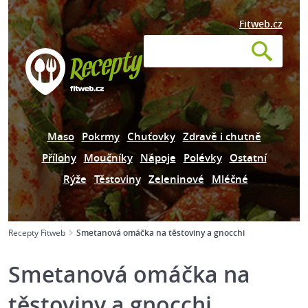
Fitweb.cz
Maso
Pokrmy
Chuťovky
Zdravě i chutně
Přílohy
Moučníky
Nápoje
Polévky
Ostatní
Rýže
Těstoviny
Zeleninové
Mléčné
Recepty Fitweb
Smetanová omáčka na těstoviny a gnocchi
Smetanová omáčka na
těstoviny a gnocchi