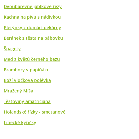
Dvoubarevné jablkové řezy
Kachna na pivu s nádivkou
Pletýnky z domácí pekárny
Beránek z těsta na bábovku
Špagety
Med z květů černého bezu
Brambory v papiňáku
Boží vločková polévka
Mražený Míša
Těstoviny amatriciana
Holandské řízky - smetanové
Linecké kytičky