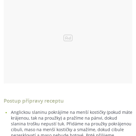
Postup přípravy receptu
Anglickou slaninu pokrájíme na menší kostičky (pokud máte
krájenou, tak na proužky) a pražíme na pánvi, dokud
slanina trošku nepustí tuk. Přidáme na proužky pokrájenou
cibuli, maso na menší kostičky a smažíme, dokud cibule
nezesklovatí a maso nebude hotové. Poté přilijeme