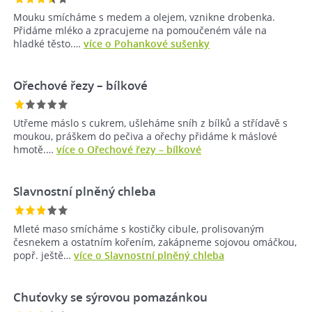
Mouku smícháme s medem a olejem, vznikne drobenka.
Přidáme mléko a zpracujeme na pomoučeném vále na
hladké těsto.…
více o Pohankové sušenky
Ořechové řezy – bílkové
Utřeme máslo s cukrem, ušleháme sníh z bílků a střídavě s
moukou, práškem do pečiva a ořechy přidáme k máslové
hmotě.…
více o Ořechové řezy – bílkové
Slavnostní plněný chleba
Mleté maso smícháme s kostičky cibule, prolisovaným
česnekem a ostatním kořením, zakápneme sojovou omáčkou,
popř. ještě…
více o Slavnostní plněný chleba
Chuťovky se sýrovou pomazánkou