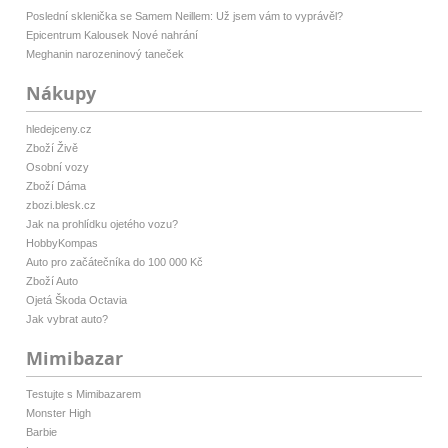
Poslední sklenička se Samem Neillem: Už jsem vám to vyprávěl?
Epicentrum Kalousek Nové nahrání
Meghanin narozeninový taneček
Nákupy
hledejceny.cz
Zboží Živě
Osobní vozy
Zboží Dáma
zbozi.blesk.cz
Jak na prohlídku ojetého vozu?
HobbyKompas
Auto pro začátečníka do 100 000 Kč
Zboží Auto
Ojetá Škoda Octavia
Jak vybrat auto?
Mimibazar
Testujte s Mimibazarem
Monster High
Barbie