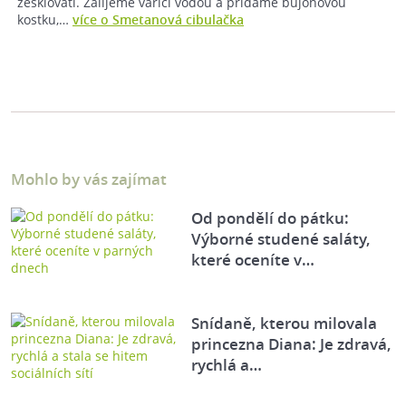
zesklovatí. Zalijeme vařící vodou a přidáme bujónovou
kostku,…
více o Smetanová cibulačka
Mohlo by vás zajímat
Od pondělí do pátku:
Výborné studené saláty,
které oceníte v…
Snídaně, kterou milovala
princezna Diana: Je zdravá,
rychlá a…