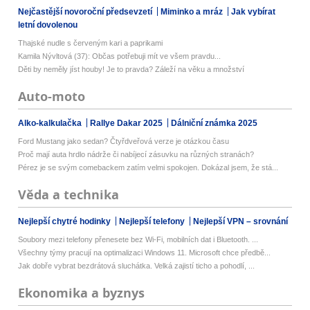
Nejčastější novoroční předsevzetí
Miminko a mráz
Jak vybírat
letní dovolenou
Thajské nudle s červeným kari a paprikami
Kamila Nývltová (37): Občas potřebuji mít ve všem pravdu...
Děti by neměly jíst houby! Je to pravda? Záleží na věku a množství
Auto-moto
Alko-kalkulačka
Rallye Dakar 2025
Dálniční známka 2025
Ford Mustang jako sedan? Čtyřdveřová verze je otázkou času
Proč mají auta hrdlo nádrže či nabíjecí zásuvku na různých stranách?
Pérez je se svým comebackem zatím velmi spokojen. Dokázal jsem, že stá...
Věda a technika
Nejlepší chytré hodinky
Nejlepší telefony
Nejlepší VPN – srovnání
Soubory mezi telefony přenesete bez Wi-Fi, mobilních dat i Bluetooth. ...
Všechny týmy pracují na optimalizaci Windows 11. Microsoft chce předbě...
Jak dobře vybrat bezdrátová sluchátka. Velká zajistí ticho a pohodlí, ...
Ekonomika a byznys