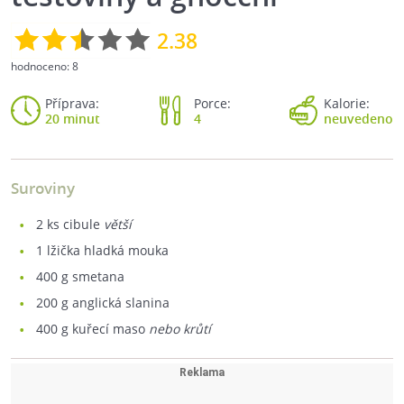
2.38
hodnoceno:
8
Příprava:
Porce:
Kalorie:
20 minut
4
neuvedeno
Suroviny
2
ks cibule
větší
1
lžička hladká mouka
400
g smetana
200
g anglická slanina
400
g kuřecí maso
nebo krůtí