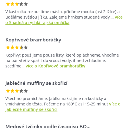
V kastrolku rozpustíme máslo, přidáme mouku (asi 2 lžíce) a
uděláme světlou jíšku. Zalejeme hrnkem studené vody,…
více
o Snadná a rychlá rajská omáčka
Kopřivové bramboráčky
Kopřivy: použijeme pouze listy, které opláchneme, vhodíme
na pár vteřiv spařit do vroucí vody, ihned zchladíme,
scedíme…
více o Kopřivové bramboráčky
Jablečné muffiny se skořicí
Všechno promícháme. Jablka nakrájíme na kostičky a
vmícháme do těsta. Pečeme na 180°C asi 15-25 minut
více o
Jablečné muffiny se skořicí
Medové tyčinky podle časopisu F.O…