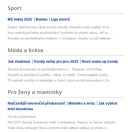
Sport
MS hokej 2025
Biatlon
Liga mistrů
Expert: Nad Kuchtou nikdo brečet nebude, Haraslín si jde vydělat. Proč...
Ícko vtáhl Konečného do přestřelky! Vystřelím ho přední rukou, věří in...
Ronaldo se pochlubil před sňatkem s Georginou: Hračky za půl miliardy!...
Móda a krása
Jak zhubnout
Trendy nehty pro jaro 2025
Nové make-up trendy
Šťastná Brzobohatá se pochlubila fotkou a… Rýpanec od Ondřeje
Pospíšil na Knížákově pohřbu: „Nikdy se nebál.“ Zmínil napjaté vztahy ...
Při nehodě rychlíku a náklaďáku v Dolní Lutyni zemřel strojvedoucí: Dv...
Pro ženy a maminky
Nejčastější novoroční předsevzetí
Miminko a mráz
Jak vybírat
letní dovolenou
Okurková limonáda
RECEPT: Kynutý švestkový koláč s drobenkou. Klasika, se kterou zaboduj...
Tohle nikdy neříkejte! Slova, kterými rodiče dětem ubližují ze všeho n...