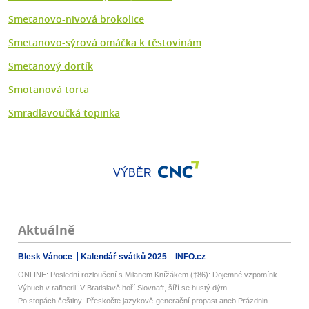
Smetanovo-nivová brokolice
Smetanovo-sýrová omáčka k těstovinám
Smetanový dortík
Smotanová torta
Smradlavoučká topinka
VÝBĚR
Aktuálně
Blesk Vánoce
Kalendář svátků 2025
INFO.cz
ONLINE: Poslední rozloučení s Milanem Knížákem (†86): Dojemné vzpomínk...
Výbuch v rafinerii! V Bratislavě hoří Slovnaft, šíří se hustý dým
Po stopách češtiny: Přeskočte jazykově-generační propast aneb Prázdnin...