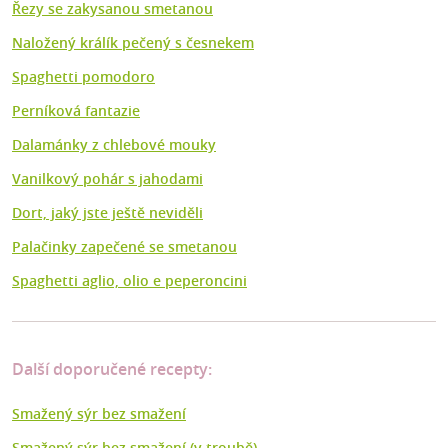
Řezy se zakysanou smetanou
Naložený králík pečený s česnekem
Spaghetti pomodoro
Perníková fantazie
Dalamánky z chlebové mouky
Vanilkový pohár s jahodami
Dort, jaký jste ještě neviděli
Palačinky zapečené se smetanou
Spaghetti aglio, olio e peperoncini
Další doporučené recepty:
Smažený sýr bez smažení
Smažený sýr bez smažení (v troubě)