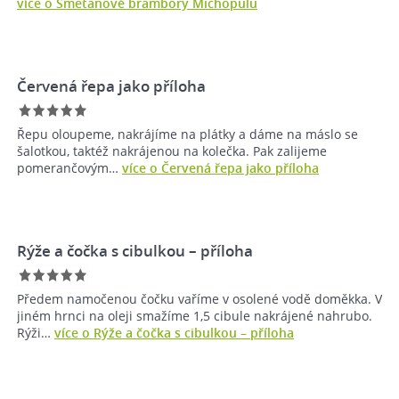
více o Smetanové brambory Michopulu
Červená řepa jako příloha
Řepu oloupeme, nakrájíme na plátky a dáme na máslo se
šalotkou, taktéž nakrájenou na kolečka. Pak zalijeme
pomerančovým…
více o Červená řepa jako příloha
Rýže a čočka s cibulkou –⁠ příloha
Předem namočenou čočku vaříme v osolené vodě doměkka. V
jiném hrnci na oleji smažíme 1,5 cibule nakrájené nahrubo.
Rýži…
více o Rýže a čočka s cibulkou –⁠ příloha