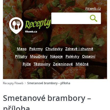
Fitweb.cz
Maso
Pokrmy
Chuťovky
Zdravě i chutně
Přílohy
Moučníky
Nápoje
Polévky
Ostatní
Rýže
Těstoviny
Zeleninové
Mléčné
Recepty Fitweb
Smetanové brambory – příloha
Smetanové brambory –
příloha