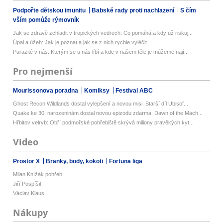
Podpořte dětskou imunitu
Babské rady proti nachlazení
S čím
vším pomůže rýmovník
Jak se zdravě zchladit v tropických vedrech: Co pomáhá a kdy už riskuj...
Úpal a úžeh: Jak je poznat a jak se z nich rychle vyléčit
Parazité v nás: Kterým se u nás líbí a kde v našem těle je můžeme nají...
Pro nejmenší
Mourissonova poradna
Komiksy
Festival ABC
Ghost Recon Wildlands dostal vylepšení a novou misi. Starší díl Ubisof...
Quake ke 30. narozeninám dostal novou epizodu zdarma. Dawn of the Mach...
Hřbitov velryb: Obří podmořské pohřebiště skrývá miliony pravěkých kyt...
Video
Prostor X
Branky, body, kokoti
Fortuna liga
Milan Knížák pohřeb
Jiří Pospíšil
Václav Klaus
Nákupy