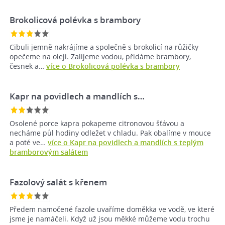
Brokolicová polévka s brambory
Cibuli jemně nakrájíme a společně s brokolicí na růžičky
opečeme na oleji. Zalijeme vodou, přidáme brambory,
česnek a…
více o Brokolicová polévka s brambory
Kapr na povidlech a mandlích s…
Osolené porce kapra pokapeme citronovou šťávou a
necháme půl hodiny odležet v chladu. Pak obalíme v mouce
a poté ve…
více o Kapr na povidlech a mandlích s teplým
bramborovým salátem
Fazolový salát s křenem
Předem namočené fazole uvaříme doměkka ve vodě, ve které
jsme je namáčeli. Když už jsou měkké můžeme vodu trochu