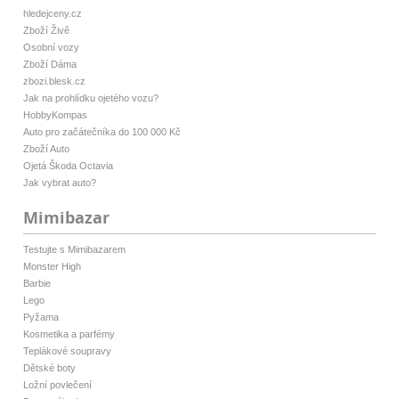
hledejceny.cz
Zboží Živě
Osobní vozy
Zboží Dáma
zbozi.blesk.cz
Jak na prohlídku ojetého vozu?
HobbyKompas
Auto pro začátečníka do 100 000 Kč
Zboží Auto
Ojetá Škoda Octavia
Jak vybrat auto?
Mimibazar
Testujte s Mimibazarem
Monster High
Barbie
Lego
Pyžama
Kosmetika a parfémy
Teplákové soupravy
Dětské boty
Ložní povlečení