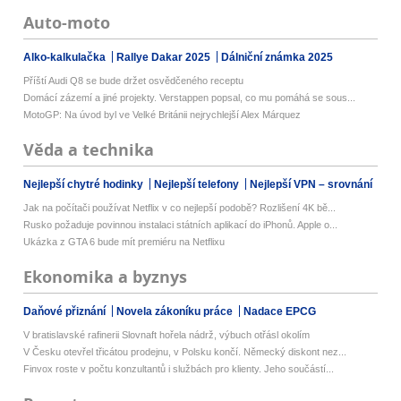
Auto-moto
Alko-kalkulačka
Rallye Dakar 2025
Dálniční známka 2025
Příští Audi Q8 se bude držet osvědčeného receptu
Domácí zázemí a jiné projekty. Verstappen popsal, co mu pomáhá se sous...
MotoGP: Na úvod byl ve Velké Británii nejrychlejší Alex Márquez
Věda a technika
Nejlepší chytré hodinky
Nejlepší telefony
Nejlepší VPN – srovnání
Jak na počítači používat Netflix v co nejlepší podobě? Rozlišení 4K bě...
Rusko požaduje povinnou instalaci státních aplikací do iPhonů. Apple o...
Ukázka z GTA 6 bude mít premiéru na Netflixu
Ekonomika a byznys
Daňové přiznání
Novela zákoníku práce
Nadace EPCG
V bratislavské rafinerii Slovnaft hořela nádrž, výbuch otřásl okolím
V Česku otevřel třicátou prodejnu, v Polsku končí. Německý diskont nez...
Finvox roste v počtu konzultantů i službách pro klienty. Jeho součástí...