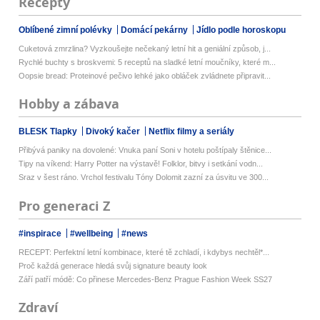
Recepty
Oblíbené zimní polévky
Domácí pekárny
Jídlo podle horoskopu
Cuketová zmrzlina? Vyzkoušejte nečekaný letní hit a geniální způsob, j...
Rychlé buchty s broskvemi: 5 receptů na sladké letní moučníky, které m...
Oopsie bread: Proteinové pečivo lehké jako obláček zvládnete připravit...
Hobby a zábava
BLESK Tlapky
Divoký kačer
Netflix filmy a seriály
Přibývá paniky na dovolené: Vnuka paní Soni v hotelu poštípaly štěnice...
Tipy na víkend: Harry Potter na výstavě! Folklor, bitvy i setkání vodn...
Sraz v šest ráno. Vrchol festivalu Tóny Dolomit zazní za úsvitu ve 300...
Pro generaci Z
#inspirace
#wellbeing
#news
RECEPT: Perfektní letní kombinace, které tě zchladí, i kdybys nechtěl*...
Proč každá generace hledá svůj signature beauty look
Září patří módě: Co přinese Mercedes-Benz Prague Fashion Week SS27
Zdraví