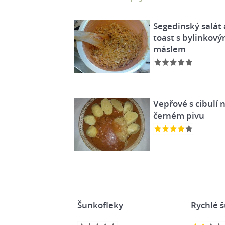
Segedinský salát 
toast s bylinkov
máslem
Vepřové s cibulí 
černém pivu
Šunkofleky
Rychlé 