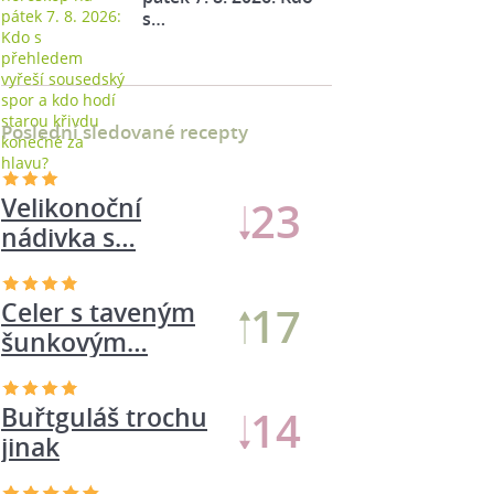
s…
Poslední sledované recepty
Velikonoční
23
nádivka s…
Celer s taveným
17
šunkovým…
Buřtguláš trochu
14
jinak