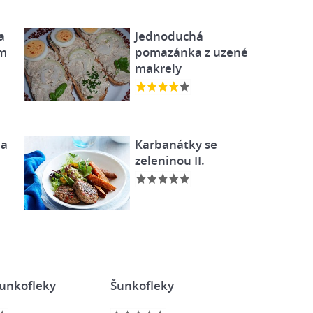
a
Jednoduchá
ým
pomazánka z uzené
makrely
na
Karbanátky se
zeleninou II.
šunkofleky
Šunkofleky