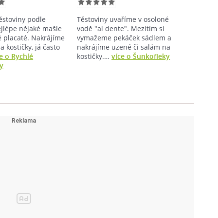
ěstoviny podle
Těstoviny uvaříme v osoloné
jlépe nějaké mašle
vodě "al dente". Mezitím si
 placaté. Nakrájíme
vymažeme pekáček sádlem a
a kostičky, já často
nakrájíme uzené či salám na
e o Rychlé
kostičky.…
více o Šunkofleky
y