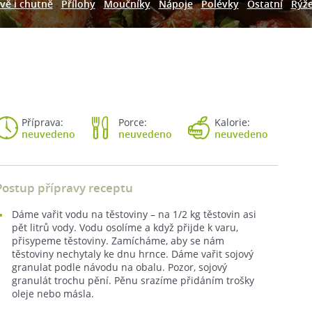
vě i chutně
Přílohy
Moučníky
Nápoje
Polévky
Ostatní
Rýž
Příprava:
Porce:
Kalorie:
neuvedeno
neuvedeno
neuvedeno
Postup přípravy receptu
Dáme vařit vodu na těstoviny – na 1/2 kg těstovin asi
pět litrů vody. Vodu osolíme a když přijde k varu,
přisypeme těstoviny. Zamícháme, aby se nám
těstoviny nechytaly ke dnu hrnce. Dáme vařit sojový
granulat podle návodu na obalu. Pozor, sojový
granulát trochu pění. Pěnu srazíme přidáním trošky
oleje nebo másla.