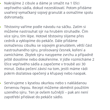
Nakrájíme 2 cibule a dáme je smažit na 1 lžíci
vepřového sádla, dokud nezesklovatí. Potom přidáme
uvařený vymačkaný sojový granulát a osmažíme spolu
dohromady.
Těstoviny vaříme podle návodu na sáčku. Zatím si
můžeme nastrouhat sýr na hrubém struhadle. Čím
více sýru, tím lépe. Hotové těstoviny slijeme přes
cedník a vyklopíme do pekáče. Dále přídáme
osmaženou cibulku se sojovým granulátem, větší část
nastrouhaného sýru, prolisovaný česnek, koření a
zamícháme. Zbytek sýru nasypeme zvrchu a případně
ještě dosolíme nebo dokořeníme. V jídle rozmícháme 2
lžíce vepřového sádla a zapečeme v troubě asi 30
minut. Doba pečení závisí na tom, jestli máme rádi
pokrm dozlatova opečený a křupavý nebo naopak.
Servírujeme s kyselou okurkou nebo s nakládanou
červenou řepou. Recept můžeme obměnit použitím
uzeného sýru. Ten je ovšem tučnější – pak ani není
zapotřebí přidávat do pekáče sádlo.