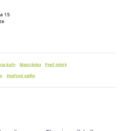
za 15
te
 na kuře
Majoránka
Pepř mletý
ny
Vepřové sádlo