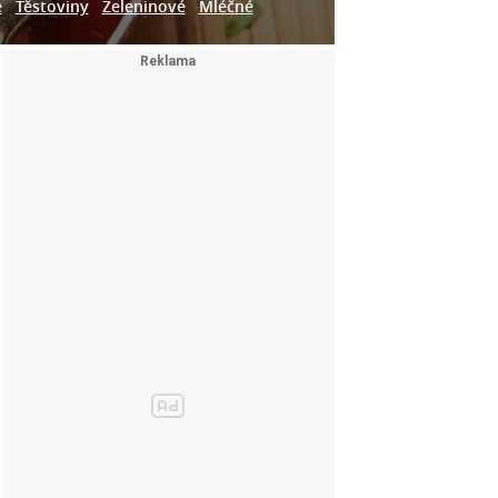
e
Těstoviny
Zeleninové
Mléčné