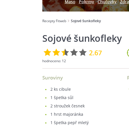
Maso
Pokrmy
Chuťovky
Zdra
Recepty Fitweb
Sojové šunkofleky
Sojové šunkofleky
2.67
hodnoceno:
12
Suroviny
2
ks cibule
1
špetka sůl
2
stroužek česnek
1
hrst majoránka
1
špetka pepř mletý