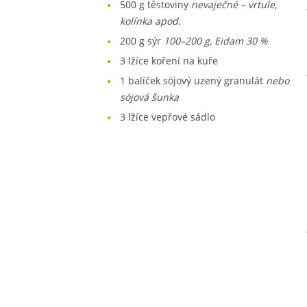
500
g těstoviny
nevaječné – vrtule,
kolínka apod.
200
g sýr
100–200 g, Eidam 30 %
3
lžíce koření na kuře
1
balíček sójový uzený granulát
nebo
sójová šunka
3
lžíce vepřové sádlo