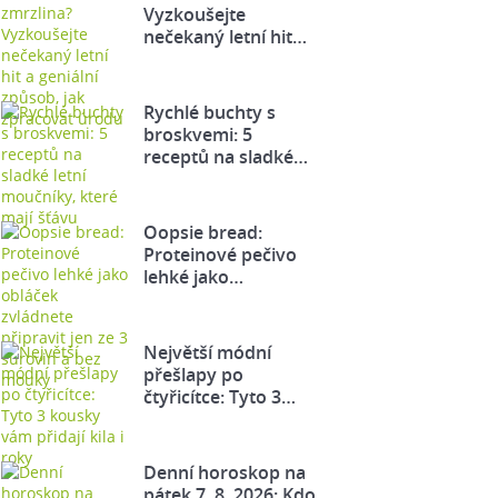
Vyzkoušejte
nečekaný letní hit…
Rychlé buchty s
broskvemi: 5
receptů na sladké…
Oopsie bread:
Proteinové pečivo
lehké jako…
Největší módní
přešlapy po
čtyřicítce: Tyto 3…
Denní horoskop na
pátek 7. 8. 2026: Kdo