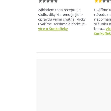
Základem toho receptu je
Uvaříme t
sádlo, díky kterému je jídlo
návodu,ne
opravdu velmi chutné. Flíčky
nebo malé
uvaříme, scedíme a horké je…
si šunku n
více o Šunkofleky
beru…
víc
šunkoflek