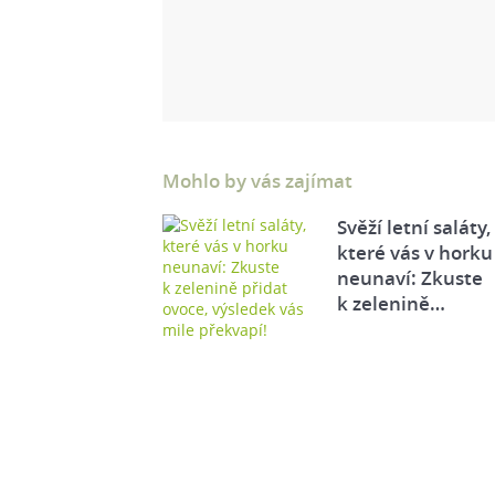
Mohlo by vás zajímat
Svěží letní saláty,
které vás v horku
neunaví: Zkuste
k zelenině…