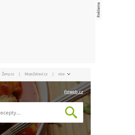
|
|
Ženy.cz
MojeZdraví.cz
více
Fitweb.cz