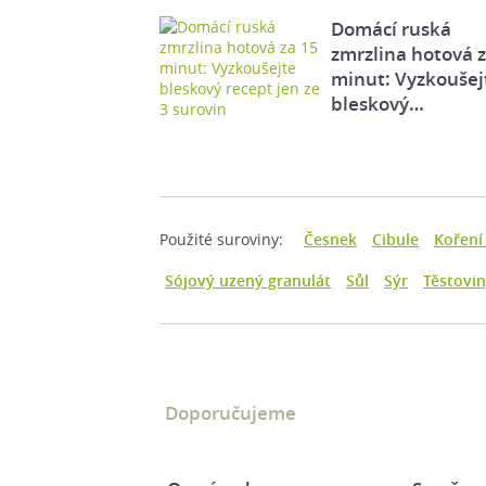
Domácí ruská
zmrzlina hotová 
minut: Vyzkoušej
bleskový…
Použité suroviny:
Česnek
Cibule
Koření
Sójový uzený granulát
Sůl
Sýr
Těstovi
Doporučujeme