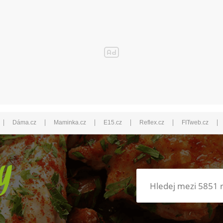
|
|
|
|
|
|
Dáma.cz
Maminka.cz
E15.cz
Reflex.cz
FITweb.cz