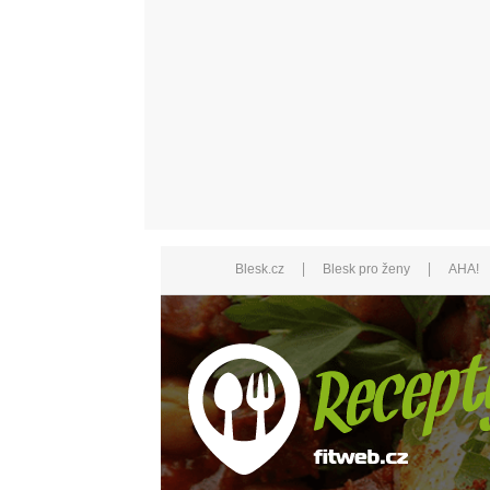
|
|
Blesk.cz
Blesk pro ženy
AHA!