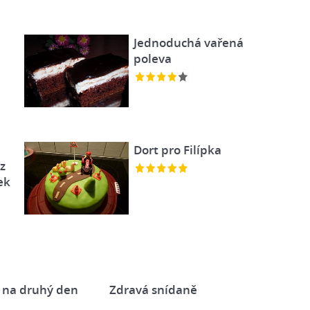
Jednoduchá vařená
poleva
Dort pro Filípka
z
ek
 na druhý den
Zdravá snídaně