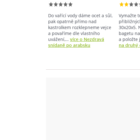
Do vařící vody dáme ocet a sůl,
Vymažte t
pak opatrně přímo nad
přibližný
kastrolkem rozklepneme vejce
30x20x5. 
a povaříme dle vlastního
bagetu na 
uvážení,…
více o Nezdravá
a položte
snídaně po arabsku
na druhý