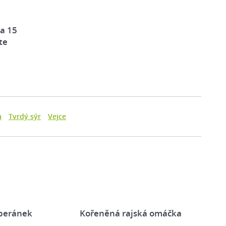
za 15
te
a
Tvrdý sýr
Vejce
 beránek
Kořeněná rajská omáčka