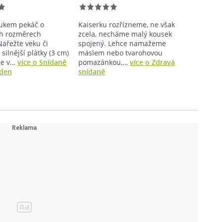
ukem pekáč o
Kaiserku rozřízneme, ne však
ch rozměrech
zcela, necháme malý kousek
Nařežte veku či
spojený. Lehce namažeme
silnější plátky (3 cm)
máslem nebo tvarohovou
 je v…
více o Snídaně
pomazánkou,…
více o Zdravá
 den
snídaně