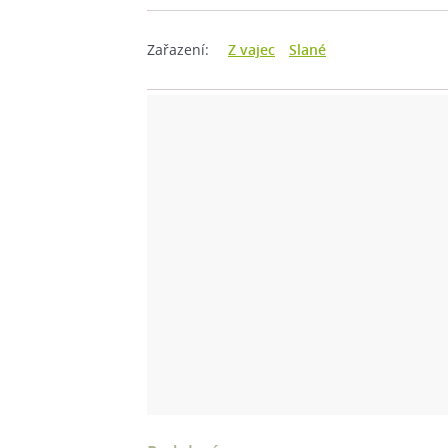
Zařazení:
Z vajec
Slané