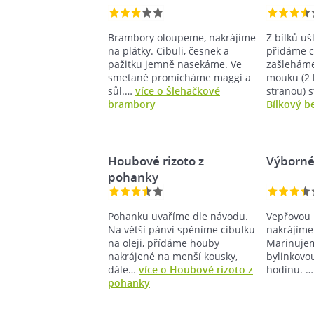
Brambory oloupeme, nakrájíme
Z bílků u
na plátky. Cibuli, česnek a
přidáme c
pažitku jemně nasekáme. Ve
zašleháme
smetaně promícháme maggi a
mouku (2 
sůl.…
více o Šlehačkové
stranou) 
brambory
Bílkový b
Houbové rizoto z
Výborné
pohanky
Pohanku uvaříme dle návodu.
Vepřovou 
Na větší pánvi spěníme cibulku
nakrájíme
na oleji, přídáme houby
Marinujem
nakrájené na menší kousky,
bylinkovo
dále…
více o Houbové rizoto z
hodinu. 
pohanky