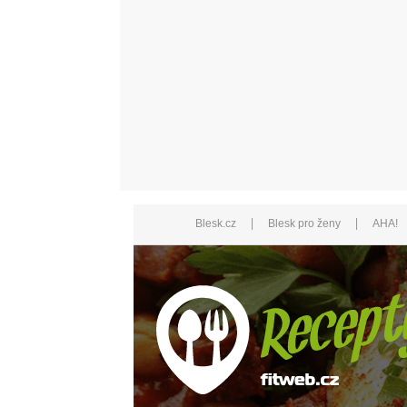
|
|
Blesk.cz
Blesk pro ženy
AHA!