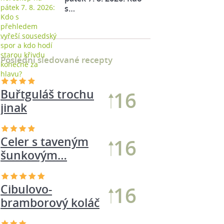
s…
Poslední sledované recepty
Buřtguláš trochu
18
jinak
Cibulovo-
18
bramborový koláč
Velikonoční
17
nádivka s…