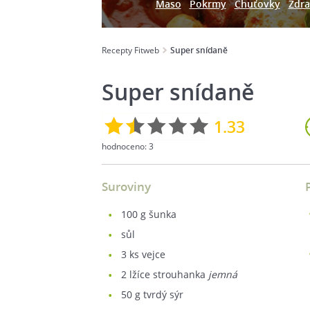
Maso
Pokrmy
Chuťovky
Zdra
Recepty Fitweb
Super snídaně
Super snídaně
1.33
hodnoceno:
3
Suroviny
100
g šunka
sůl
3
ks vejce
2
lžíce strouhanka
jemná
50
g tvrdý sýr