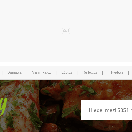
|
|
|
|
|
|
Dáma.cz
Maminka.cz
E15.cz
Reflex.cz
FITweb.cz