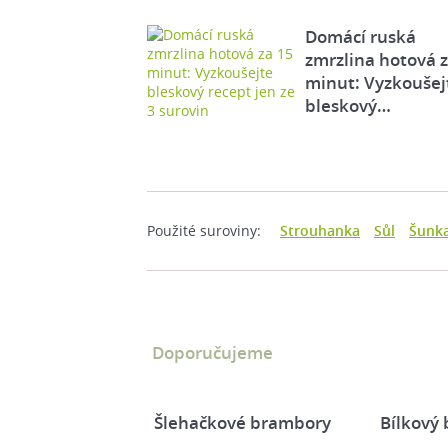
Domácí ruská
zmrzlina hotová 
minut: Vyzkoušej
bleskový…
Použité suroviny:
Strouhanka
Sůl
Šunk
Doporučujeme
Šlehačkové brambory
Bílkový