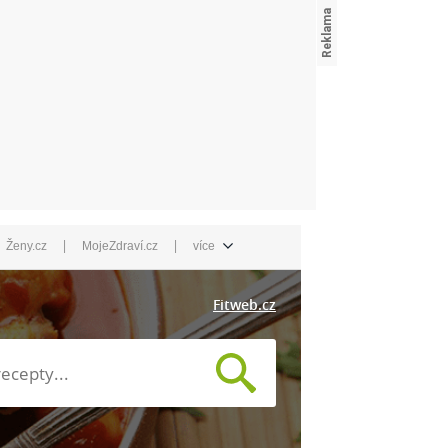
|
|
Ženy.cz
MojeZdraví.cz
více
Fitweb.cz