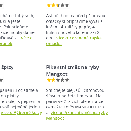
šleháme tuhý sníh,
Asi půl hodiny před přípravou
ukr a ještě
omáčky si připravíme vývar z
. Pak přidáme
koření. 4 kuličky pepře, 4
lžíce mouky dáme
kuličky nového koření, asi 2
střídavě s…
více o
cm…
více o Kořeněná rajská
eránek
omáčka
 špízy
Pikantní směs na ryby
Mangoot
panenku očistíme a
Smíchejte olej, sůl, citronovou
 na plátky.
šťávu a potřete tím rybu. Na
e v oleji s pepřem a
pánvi ve 2 lžících oleje krátce
u solí nejméně jednu
osmažte směs MANGOOT MIX.
…
více o Výborné špízy
…
více o Pikantní směs na ryby
Mangoot