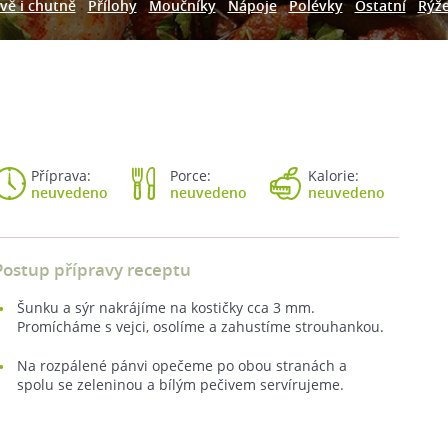
vě i chutně
Přílohy
Moučníky
Nápoje
Polévky
Ostatní
Rýž
Příprava:
Porce:
Kalorie:
neuvedeno
neuvedeno
neuvedeno
Postup přípravy receptu
Šunku a sýr nakrájíme na kostičky cca 3 mm.
Promícháme s vejci, osolíme a zahustíme strouhankou.
Na rozpálené pánvi opečeme po obou stranách a
spolu se zeleninou a bílým pečivem servírujeme.