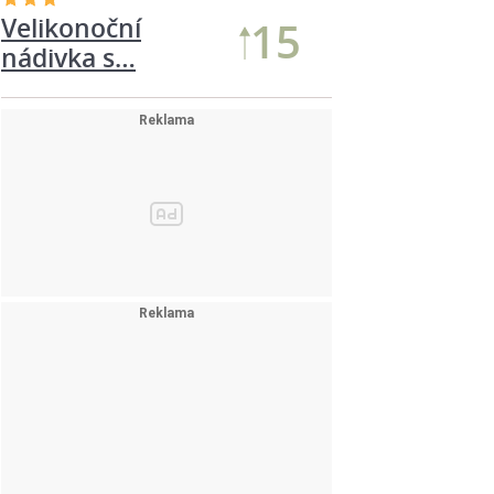
Celer s taveným
16
šunkovým…