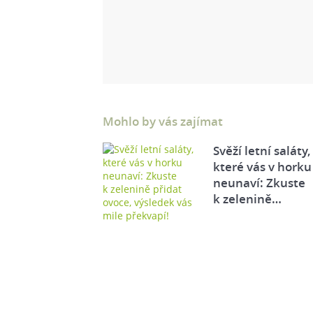
Mohlo by vás zajímat
Svěží letní saláty,
které vás v horku
neunaví: Zkuste
k zelenině…