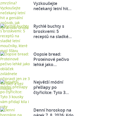
Vyzkoušejte
nečekaný letní hit…
Rychlé buchty s
broskvemi: 5
receptů na sladké…
Oopsie bread:
Proteinové pečivo
lehké jako…
Největší módní
přešlapy po
čtyřicítce: Tyto 3…
Denní horoskop na
pátek 7. 8. 2026: Kdo