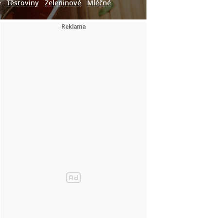
e
Těstoviny
Zeleninové
Mléčné