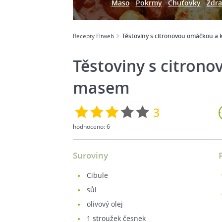
Maso
Pokrmy
Chuťovky
Zdra
Recepty Fitweb
Těstoviny s citronovou omáčkou a
Těstoviny s citron
masem
3
hodnoceno:
6
Suroviny
cibule
sůl
olivový olej
1
stroužek česnek