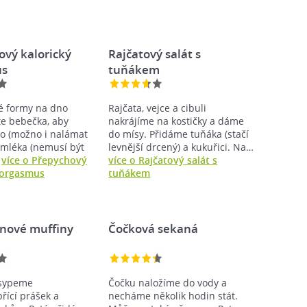
ový kalorický
Rajčatový salát s
us
tuňákem
é formy na dno
Rajčata, vejce a cibuli
te bebečka, aby
nakrájíme na kostičky a dáme
no (možno i nalámat
do mísy. Přidáme tuňáka (stačí
Z mléka (nemusí být
levnější drcený) a kukuřici. Na…
…
více o Přepychový
více o Rajčatový salát s
 orgasmus
tuňákem
nové muffiny
Čočková sekaná
vsypeme
Čočku naložíme do vody a
řící prášek a
necháme několik hodin stát.