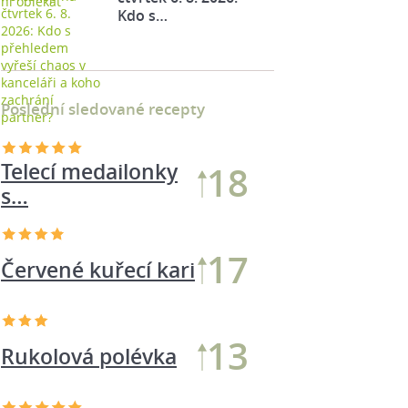
Kdo s…
Poslední sledované recepty
Telecí medailonky
18
s…
17
Červené kuřecí kari
13
Rukolová polévka