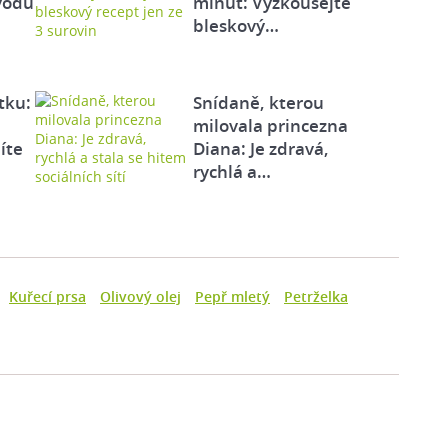
vodů
minut: Vyzkoušejte
bleskový…
tku:
Snídaně, kterou
milovala princezna
íte
Diana: Je zdravá,
rychlá a…
Kuřecí prsa
Olivový olej
Pepř mletý
Petrželka