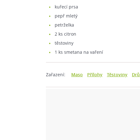
kuřecí prsa
pepř mletý
petrželka
2
ks citron
těstoviny
1
ks smetana na vaření
Zařazení:
Maso
Přílohy
Těstoviny
Drů