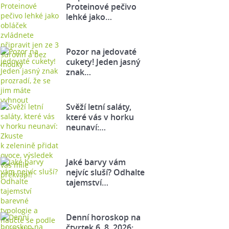
Proteinové pečivo
lehké jako…
Pozor na jedovaté
cukety! Jeden jasný
znak…
Svěží letní saláty,
které vás v horku
neunaví:…
Jaké barvy vám
nejvíc sluší? Odhalte
tajemství…
Denní horoskop na
čtvrtek 6. 8. 2026: