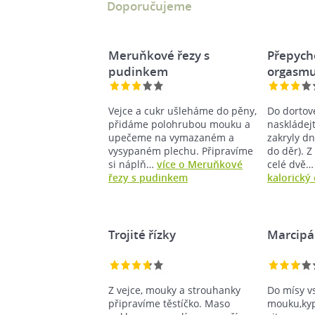
Doporučujeme
Meruňkové řezy s
Přepych
pudinkem
orgasm
Vejce a cukr ušleháme do pěny,
Do dortov
přidáme polohrubou mouku a
naskládej
upečeme na vymazaném a
zakryly d
vysypaném plechu. Připravíme
do děr). 
si náplň…
více o Meruňkové
celé dvě
řezy s pudinkem
kalorický
Trojité řízky
Marcipá
Z vejce, mouky a strouhanky
Do mísy 
připravíme těstíčko. Maso
mouku,kyp