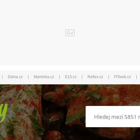
|
|
|
|
|
|
Dáma.cz
Maminka.cz
E15.cz
Reflex.cz
FITweb.cz