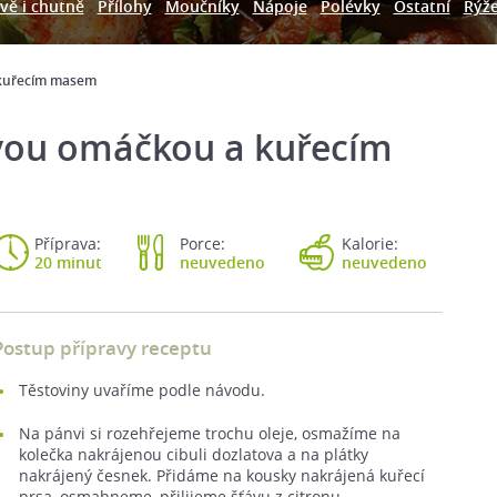
vě i chutně
Přílohy
Moučníky
Nápoje
Polévky
Ostatní
Rýž
 kuřecím masem
ovou omáčkou a kuřecím
Příprava:
Porce:
Kalorie:
20 minut
neuvedeno
neuvedeno
Postup přípravy receptu
Těstoviny uvaříme podle návodu.
Na pánvi si rozehřejeme trochu oleje, osmažíme na
kolečka nakrájenou cibuli dozlatova a na plátky
nakrájený česnek. Přidáme na kousky nakrájená kuřecí
prsa, osmahneme, přilijeme šťávu z citronu,