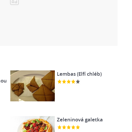
Lembas (Elfí chléb)
nou
Zeleninová galetka