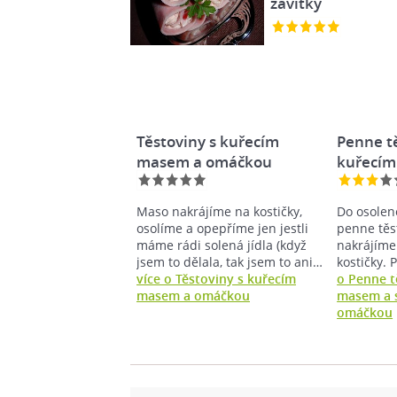
závitky
Těstoviny s kuřecím
Penne tě
masem a omáčkou
kuřecím
smetan
Maso nakrájíme na kostičky,
Do osolen
osolíme a opepříme jen jestli
penne těs
máme rádi solená jídla (když
nakrájíme
jsem to dělala, tak jsem to ani…
kostičky.
více o Těstoviny s kuřecím
o Penne t
masem a omáčkou
masem a 
omáčkou