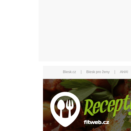
|
|
Blesk.cz
Blesk pro ženy
AHA!