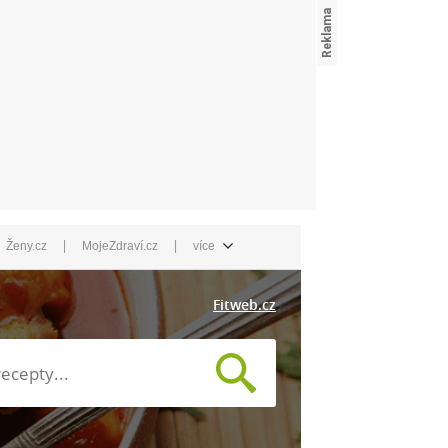
|
|
Ženy.cz
MojeZdraví.cz
více
Fitweb.cz