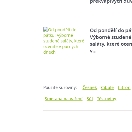
překvapivých dů
Od pondělí do pá
Výborné studené
saláty, které ocen
v…
Použité suroviny:
Česnek
Cibule
Citron
Smetana na vaření
Sůl
Těstoviny