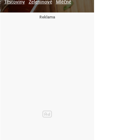
e
Těstoviny
Zeleninové
Mléčné