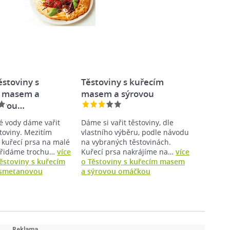
stoviny s
Těstoviny s kuřecím
 masem a
masem a sýrovou
ovou…
omáčkou
é vody dáme vařit
Dáme si vařit těstoviny, dle
toviny. Mezitím
vlastního výběru, podle návodu
 kuřecí prsa na malé
na vybraných těstovinách.
 Přidáme trochu…
více
Kuřecí prsa nakrájíme na…
více
ěstoviny s kuřecím
o Těstoviny s kuřecím masem
smetanovou
a sýrovou omáčkou