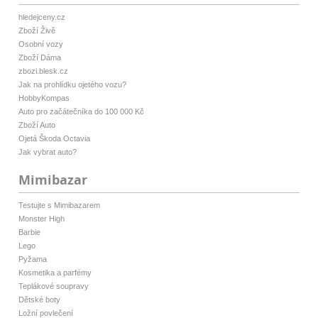
hledejceny.cz
Zboží Živě
Osobní vozy
Zboží Dáma
zbozi.blesk.cz
Jak na prohlídku ojetého vozu?
HobbyKompas
Auto pro začátečníka do 100 000 Kč
Zboží Auto
Ojetá Škoda Octavia
Jak vybrat auto?
Mimibazar
Testujte s Mimibazarem
Monster High
Barbie
Lego
Pyžama
Kosmetika a parfémy
Teplákové soupravy
Dětské boty
Ložní povlečení