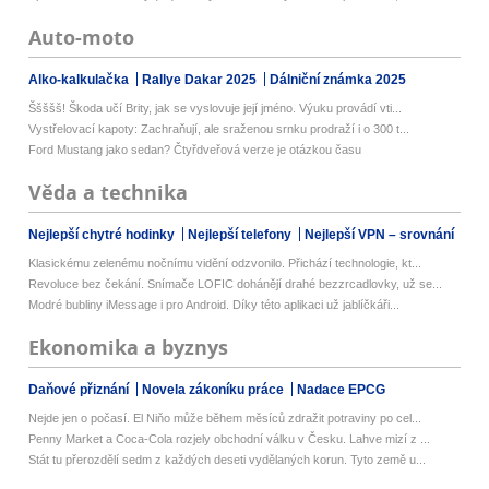
Auto-moto
Alko-kalkulačka
Rallye Dakar 2025
Dálniční známka 2025
Ššššš! Škoda učí Brity, jak se vyslovuje její jméno. Výuku provádí vti...
Vystřelovací kapoty: Zachraňují, ale sraženou srnku prodraží i o 300 t...
Ford Mustang jako sedan? Čtyřdveřová verze je otázkou času
Věda a technika
Nejlepší chytré hodinky
Nejlepší telefony
Nejlepší VPN – srovnání
Klasickému zelenému nočnímu vidění odzvonilo. Přichází technologie, kt...
Revoluce bez čekání. Snímače LOFIC dohánějí drahé bezzrcadlovky, už se...
Modré bubliny iMessage i pro Android. Díky této aplikaci už jablíčkáři...
Ekonomika a byznys
Daňové přiznání
Novela zákoníku práce
Nadace EPCG
Nejde jen o počasí. El Niňo může během měsíců zdražit potraviny po cel...
Penny Market a Coca-Cola rozjely obchodní válku v Česku. Lahve mizí z ...
Stát tu přerozdělí sedm z každých deseti vydělaných korun. Tyto země u...