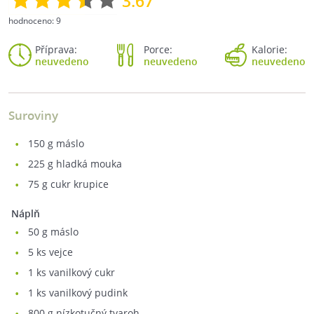
3.67
hodnoceno:
9
Příprava:
Porce:
Kalorie:
neuvedeno
neuvedeno
neuvedeno
Suroviny
150
g máslo
225
g hladká mouka
75
g cukr krupice
Náplň
50
g máslo
5
ks vejce
1
ks vanilkový cukr
1
ks vanilkový pudink
800
g nízkotučný tvaroh