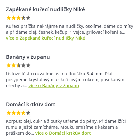
Zapékané kuřecí nudličky Niké
Kuřecí prsíčka nakrájíme na nudličky, osolíme, dáme do mísy
a přidáme olej, česnek, kečup, 1 vejce, grilovací koření a…
více o Zapékané kuřecí nudličky Niké
Banány v županu
Listové těsto rozválíme asi na tloušťku 3-4 mm. Plát
posypeme krystalovým a skořicovým cukrem, posekanými
ořechy a…
více o Banány v županu
Domácí krtkův dort
Korpus: olej, cukr a žloutky utřeme do pěny. Přidáme lžíci
rumu a ještě zamícháme. Mouku smísíme s kakaem a
práškem do…
více o Domácí krtkův dort