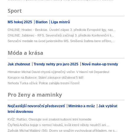
Sport
MS hokej 2025
Biatlon
Liga mistrů
ONLINE: Hradec - Besiktas. Úvodní zápas 3. předkola Evropské ligy, nas...
ONLINE: Jablonec - RFS. Severočeši začínají 3. předkolo Konferenční li...
Senzační medaile na úvod juniorského MS. Smíšená štafeta bere stříbro,...
Móda a krása
Jak zhubnout
Trendy nehty pro jaro 2025
Nové make-up trendy
Hitmaker Michal David chystá výjimečný večer. V hlavní roli Depardieu!
Korupce na Bulovce: Státní zástupce obžaloval 5 lidí!
Nehoda Turka ožívá: Policie zahájila trestní řízení!
Pro ženy a maminky
Nejčastější novoroční předsevzetí
Miminko a mráz
Jak vybírat
letní dovolenou
KVÍZ: Rafťáci. Otestujte své znalosti kultovní letní komedie
Čtyřletá Anička bojuje s nemocí kloubů, kvůli které někdy neudrží ani ...
Zpěvák Michal Malátný (56): Dcery se snažím vychovávat příkladem, ne s...