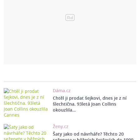
Dáma.cz
Chtěl ji prodat šejkovi, dnes je z ní
šlechtična. 93letá Joan Collins
okouzlila…
Ženy.cz
Šaty jako od návrháře? Těchto 20
seženete v běžných řetězcích do 1000