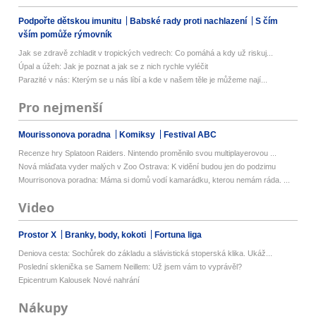
Podpořte dětskou imunitu
Babské rady proti nachlazení
S čím
vším pomůže rýmovník
Jak se zdravě zchladit v tropických vedrech: Co pomáhá a kdy už riskuj...
Úpal a úžeh: Jak je poznat a jak se z nich rychle vyléčit
Parazité v nás: Kterým se u nás líbí a kde v našem těle je můžeme nají...
Pro nejmenší
Mourissonova poradna
Komiksy
Festival ABC
Recenze hry Splatoon Raiders. Nintendo proměnilo svou multiplayerovou ...
Nová mláďata vyder malých v Zoo Ostrava: K vidění budou jen do podzimu
Mourrisonova poradna: Máma si domů vodí kamarádku, kterou nemám ráda. ...
Video
Prostor X
Branky, body, kokoti
Fortuna liga
Deniova cesta: Sochůrek do základu a slávistická stoperská klika. Ukáž...
Poslední sklenička se Samem Neillem: Už jsem vám to vyprávěl?
Epicentrum Kalousek Nové nahrání
Nákupy