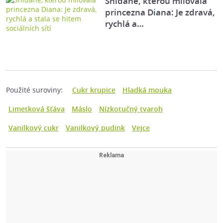
Snídaně, kterou milovala
princezna Diana: Je zdravá,
rychlá a…
Použité suroviny:
Cukr krupice
Hladká mouka
Limetková šťáva
Máslo
Nízkotučný tvaroh
Vanilkový cukr
Vanilkový pudink
Vejce