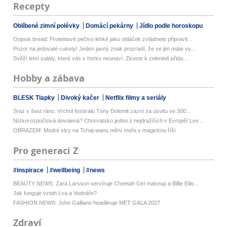
Recepty
Oblíbené zimní polévky
Domácí pekárny
Jídlo podle horoskopu
Oopsie bread: Proteinové pečivo lehké jako obláček zvládnete připravit...
Pozor na jedovaté cukety! Jeden jasný znak prozradí, že se jim máte vy...
Svěží letní saláty, které vás v horku neunaví: Zkuste k zelenině přida...
Hobby a zábava
BLESK Tlapky
Divoký kačer
Netflix filmy a seriály
Sraz v šest ráno. Vrchol festivalu Tóny Dolomit zazní za úsvitu ve 300...
Nízkorozpočtová dovolená? Chorvatsko jedno z nejdražších v Evropě! Lev...
OBRAZEM: Modré slzy na Tchaj-wanu mění moře v magickou říši
Pro generaci Z
#inspirace
#wellbeing
#news
BEAUTY NEWS: Zara Larsson servíruje Cheetah Girl makeup a Billie Eilis...
Jak funguje vztah Lva a Vodnáře?
FASHION NEWS: John Galliano headlinuje MET GALA 2027
Zdraví