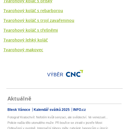
Tvarohový koláč s oříšky
Tvarohový koláč s rebarborou
Tvarohový koláč s trojí zavařeninou
Tvarohový koláč s třešněmi
Tvarohový lehký koláč
Tvarohový makovec
VÝBĚR
Aktuálně
Blesk Vánoce
Kalendář svátků 2025
INFO.cz
Fotograf Kratochvíl: Nefotím kvůli senzaci, ale svědectví. Ve venezuel...
Policie našla tělo utonulého muže: Při bouřce se ztratil v jezeře Most
Odloučení v pustině. Internační tábory měly zabránit Japoncům v útocíc...