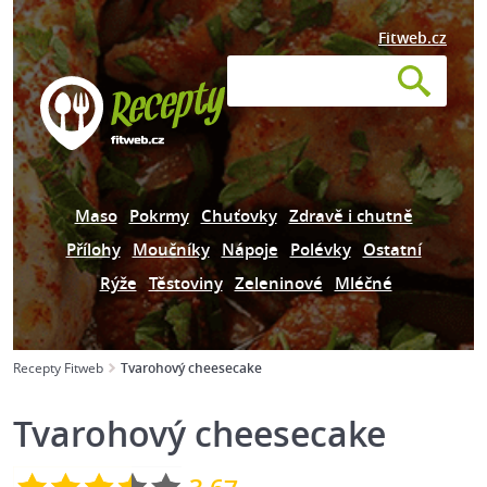
Fitweb.cz
Maso
Pokrmy
Chuťovky
Zdravě i chutně
Přílohy
Moučníky
Nápoje
Polévky
Ostatní
Rýže
Těstoviny
Zeleninové
Mléčné
Recepty Fitweb
Tvarohový cheesecake
Tvarohový cheesecake