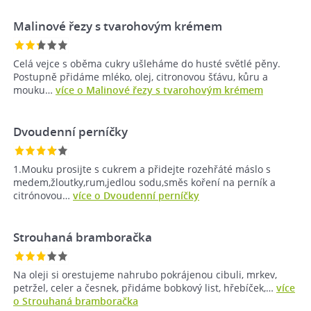
Malinové řezy s tvarohovým krémem
Celá vejce s oběma cukry ušleháme do husté světlé pěny.
Postupně přidáme mléko, olej, citronovou šťávu, kůru a
mouku…
více o Malinové řezy s tvarohovým krémem
Dvoudenní perníčky
1.Mouku prosijte s cukrem a přidejte rozehřáté máslo s
medem,žloutky,rum,jedlou sodu,směs koření na perník a
citrónovou…
více o Dvoudenní perníčky
Strouhaná bramboračka
Na oleji si orestujeme nahrubo pokrájenou cibuli, mrkev,
petržel, celer a česnek, přidáme bobkový list, hřebíček,…
více
o Strouhaná bramboračka