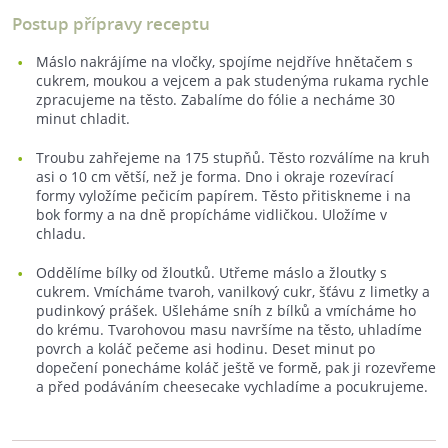
Postup přípravy receptu
Máslo nakrájíme na vločky, spojíme nejdříve hnětačem s
cukrem, moukou a vejcem a pak studenýma rukama rychle
zpracujeme na těsto. Zabalíme do fólie a necháme 30
minut chladit.
Troubu zahřejeme na 175 stupňů. Těsto rozválíme na kruh
asi o 10 cm větší, než je forma. Dno i okraje rozevírací
formy vyložíme pečicím papírem. Těsto přitiskneme i na
bok formy a na dně propícháme vidličkou. Uložíme v
chladu.
Oddělíme bílky od žloutků. Utřeme máslo a žloutky s
cukrem. Vmícháme tvaroh, vanilkový cukr, šťávu z limetky a
pudinkový prášek. Ušleháme sníh z bílků a vmícháme ho
do krému. Tvarohovou masu navršíme na těsto, uhladíme
povrch a koláč pečeme asi hodinu. Deset minut po
dopečení ponecháme koláč ještě ve formě, pak ji rozevřeme
a před podáváním cheesecake vychladíme a pocukrujeme.