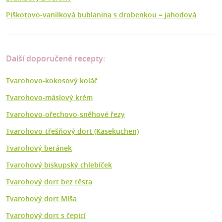
Piškotovo-vanilková bublanina s drobenkou = jahodová
Další doporučené recepty:
Tvarohovo-kokosový koláč
Tvarohovo-máslový krém
Tvarohovo-ořechovo-sněhové řezy
Tvarohovo-třešňový dort (Käsekuchen)
Tvarohový beránek
Tvarohový biskupský chlebíček
Tvarohový dort bez těsta
Tvarohový dort Míša
Tvarohový dort s čepicí