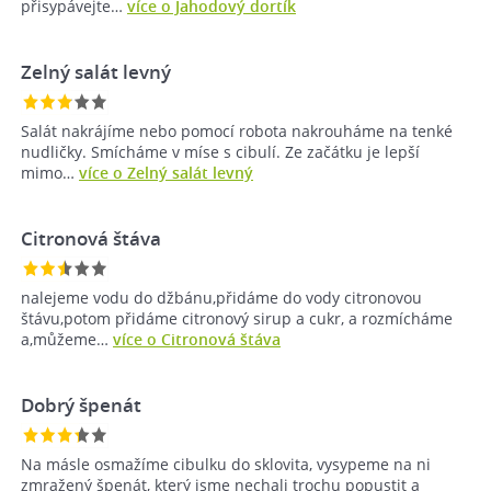
přisypávejte…
více o Jahodový dortík
Zelný salát levný
Salát nakrájíme nebo pomocí robota nakrouháme na tenké
nudličky. Smícháme v míse s cibulí. Ze začátku je lepší
mimo…
více o Zelný salát levný
Citronová štáva
nalejeme vodu do džbánu,přidáme do vody citronovou
štávu,potom přidáme citronový sirup a cukr, a rozmícháme
a,můžeme…
více o Citronová štáva
Dobrý špenát
Na másle osmažíme cibulku do sklovita, vysypeme na ni
zmražený špenát, který jsme nechali trochu popustit a