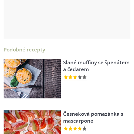
Podobné recepty
Slané muffiny se špenátem
a čedarem
Česneková pomazánka s
mascarpone