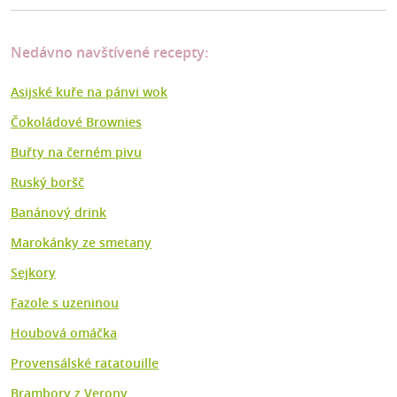
Nedávno navštívené recepty:
Asijské kuře na pánvi wok
Čokoládové Brownies
Buřty na černém pivu
Ruský boršč
Banánový drink
Marokánky ze smetany
Sejkory
Fazole s uzeninou
Houbová omáčka
Provensálské ratatouille
Brambory z Verony