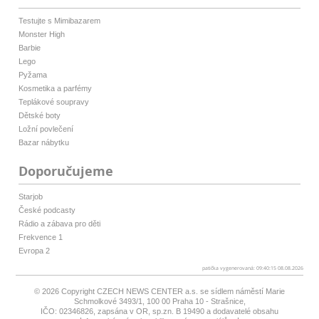
Testujte s Mimibazarem
Monster High
Barbie
Lego
Pyžama
Kosmetika a parfémy
Teplákové soupravy
Dětské boty
Ložní povlečení
Bazar nábytku
Doporučujeme
Starjob
České podcasty
Rádio a zábava pro děti
Frekvence 1
Evropa 2
patička vygenerovaná: 09:40:15 08.08.2026
© 2026 Copyright
CZECH NEWS CENTER a.s.
se sídlem náměstí Marie
Schmolkové 3493/1, 100 00 Praha 10 - Strašnice,
IČO: 02346826, zapsána v OR, sp.zn. B 19490 a dodavatelé obsahu