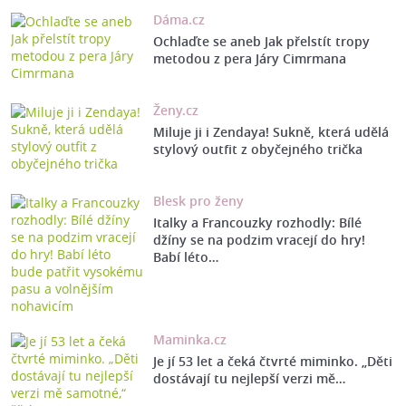
Dáma.cz
Ochlaďte se aneb Jak přelstít tropy
metodou z pera Járy Cimrmana
Ženy.cz
Miluje ji i Zendaya! Sukně, která udělá
stylový outfit z obyčejného trička
Blesk pro ženy
Italky a Francouzky rozhodly: Bílé
džíny se na podzim vracejí do hry!
Babí léto…
Maminka.cz
Je jí 53 let a čeká čtvrté miminko. „Děti
dostávají tu nejlepší verzi mě…