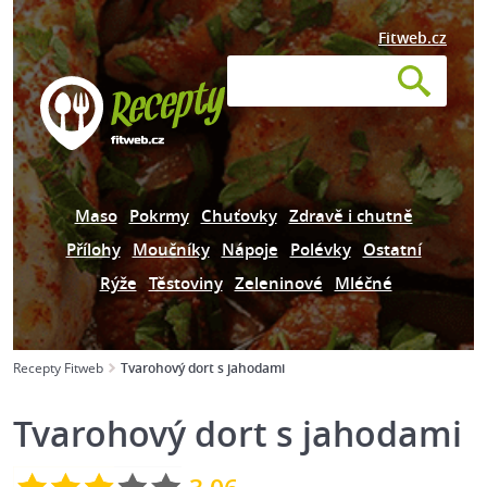
Fitweb.cz
Maso
Pokrmy
Chuťovky
Zdravě i chutně
Přílohy
Moučníky
Nápoje
Polévky
Ostatní
Rýže
Těstoviny
Zeleninové
Mléčné
Recepty Fitweb
Tvarohový dort s jahodami
Tvarohový dort s jahodami