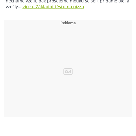
necháme vzejít, pak prosejeme mouku se solí, přidáme olej a
vzešlý…
více o Základní těsto na pizzu