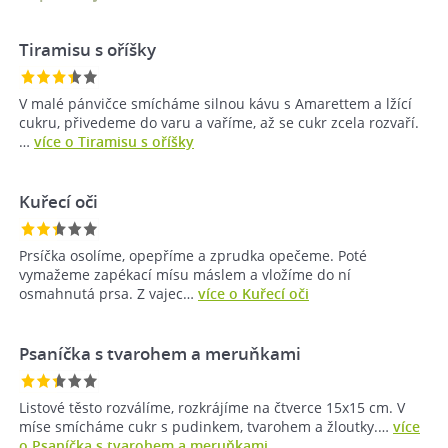
Tiramisu s oříšky
V malé pánvičce smícháme silnou kávu s Amarettem a lžící
cukru, přivedeme do varu a vaříme, až se cukr zcela rozvaří.
…
více o Tiramisu s oříšky
Kuřecí oči
Prsíčka osolíme, opepříme a zprudka opečeme. Poté
vymažeme zapékací mísu máslem a vložíme do ní
osmahnutá prsa. Z vajec…
více o Kuřecí oči
Psaníčka s tvarohem a meruňkami
Listové těsto rozválíme, rozkrájíme na čtverce 15x15 cm. V
míse smícháme cukr s pudinkem, tvarohem a žloutky.…
více
o Psaníčka s tvarohem a meruňkami