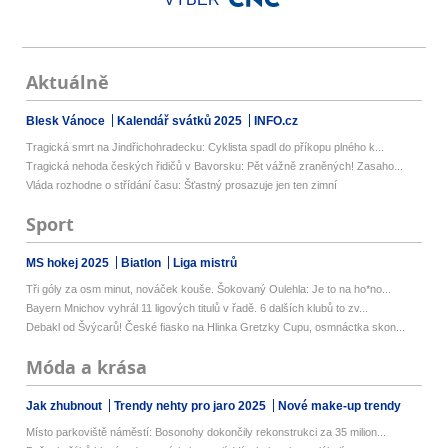
Aktuálně
Blesk Vánoce
Kalendář svátků 2025
INFO.cz
Tragická smrt na Jindřichohradecku: Cyklista spadl do příkopu plného k...
Tragická nehoda českých řidičů v Bavorsku: Pět vážně zraněných! Zasaho...
Vláda rozhodne o střídání času: Šťastný prosazuje jen ten zimní
Sport
MS hokej 2025
Biatlon
Liga mistrů
Tři góly za osm minut, nováček kouše. Šokovaný Oulehla: Je to na ho*no...
Bayern Mnichov vyhrál 11 ligových titulů v řadě. 6 dalších klubů to zv...
Debakl od Švýcarů! České fiasko na Hlinka Gretzky Cupu, osmnáctka skon...
Móda a krása
Jak zhubnout
Trendy nehty pro jaro 2025
Nové make-up trendy
Místo parkoviště náměstí: Bosonohy dokončily rekonstrukci za 35 milion...