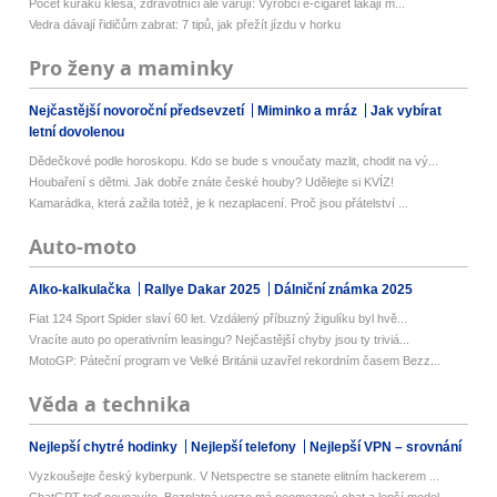
Počet kuřáků klesá, zdravotníci ale varují: Výrobci e-cigaret lákají m...
Vedra dávají řidičům zabrat: 7 tipů, jak přežít jízdu v horku
Pro ženy a maminky
Nejčastější novoroční předsevzetí
Miminko a mráz
Jak vybírat
letní dovolenou
Dědečkové podle horoskopu. Kdo se bude s vnoučaty mazlit, chodit na vý...
Houbaření s dětmi. Jak dobře znáte české houby? Udělejte si KVÍZ!
Kamarádka, která zažila totéž, je k nezaplacení. Proč jsou přátelství ...
Auto-moto
Alko-kalkulačka
Rallye Dakar 2025
Dálniční známka 2025
Fiat 124 Sport Spider slaví 60 let. Vzdálený příbuzný žigulíku byl hvě...
Vracíte auto po operativním leasingu? Nejčastější chyby jsou ty triviá...
MotoGP: Páteční program ve Velké Británii uzavřel rekordním časem Bezz...
Věda a technika
Nejlepší chytré hodinky
Nejlepší telefony
Nejlepší VPN – srovnání
Vyzkoušejte český kyberpunk. V Netspectre se stanete elitním hackerem ...
ChatGPT teď neunavíte. Bezplatná verze má neomezený chat a lepší model...