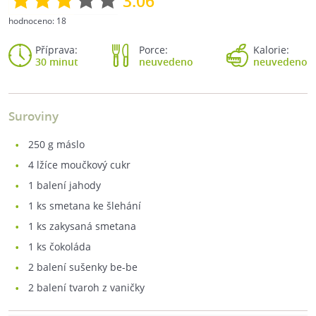
3.06
hodnoceno:
18
Příprava:
Porce:
Kalorie:
30 minut
neuvedeno
neuvedeno
Suroviny
250
g máslo
4
lžíce moučkový cukr
1
balení jahody
1
ks smetana ke šlehání
1
ks zakysaná smetana
1
ks čokoláda
2
balení sušenky be-be
2
balení tvaroh z vaničky