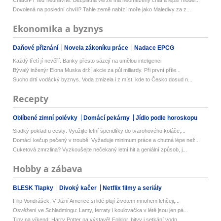
Dovolená na poslední chvíli? Tahle země nabízí moře jako Maledivy za z...
Ekonomika a byznys
Daňové přiznání
Novela zákoníku práce
Nadace EPCG
Každý třetí jí nevěří. Banky přesto sázejí na umělou inteligenci
Bývalý inženýr Elona Muska drží akcie za půl miliardy. Při první příle...
Sucho drtí vodácký byznys. Voda zmizela i z míst, kde to Česko dosud n...
Recepty
Oblíbené zimní polévky
Domácí pekárny
Jídlo podle horoskopu
Sladký poklad u cesty: Využijte letní špendlíky do tvarohového koláče,...
Domácí kečup pečený v troubě: Vyžaduje minimum práce a chutná lépe než...
Cuketová zmrzlina? Vyzkoušejte nečekaný letní hit a geniální způsob, j...
Hobby a zábava
BLESK Tlapky
Divoký kačer
Netflix filmy a seriály
Filip Vondrášek: V Jižní Americe si lidé plují životem mnohem lehčeji,...
Osvěžení ve Schladmingu: Lamy, ferraty i koulovačka v létě jsou jen pá...
Tipy na víkend: Harry Potter na výstavě! Folklor, bitvy i setkání vodn...