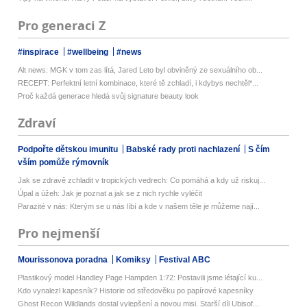
Pro generaci Z
#inspirace
#wellbeing
#news
Alt news: MGK v tom zas lítá, Jared Leto byl obviněný ze sexuálního ob...
RECEPT: Perfektní letní kombinace, které tě zchladí, i kdybys nechtěl*...
Proč každá generace hledá svůj signature beauty look
Zdraví
Podpořte dětskou imunitu
Babské rady proti nachlazení
S čím
vším pomůže rýmovník
Jak se zdravě zchladit v tropických vedrech: Co pomáhá a kdy už riskuj...
Úpal a úžeh: Jak je poznat a jak se z nich rychle vyléčit
Parazité v nás: Kterým se u nás líbí a kde v našem těle je můžeme nají...
Pro nejmenší
Mourissonova poradna
Komiksy
Festival ABC
Plastikový model Handley Page Hampden 1:72: Postavili jsme létající ku...
Kdo vynalezl kapesník? Historie od středověku po papírové kapesníky
Ghost Recon Wildlands dostal vylepšení a novou misi. Starší díl Ubisof...