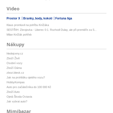
Video
Prostor X
Branky, body, kokoti
Fortuna liga
Klaus promluvil na pohřbu Knížáka
SESTŘIH: Zbrojovka - Liberec 0:1. Rozhodl Dulay, ale při premiéře za S...
Milan Knížák pohřeb
Nákupy
hledejceny.cz
Zboží Živě
Osobní vozy
Zboží Dáma
zbozi.blesk.cz
Jak na prohlídku ojetého vozu?
HobbyKompas
Auto pro začátečníka do 100 000 Kč
Zboží Auto
Ojetá Škoda Octavia
Jak vybrat auto?
Mimibazar