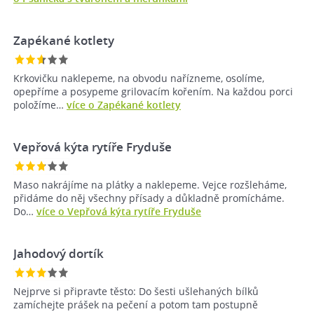
Zapékané kotlety
Krkovičku naklepeme, na obvodu nařízneme, osolíme,
opepříme a posypeme grilovacím kořením. Na každou porci
položíme…
více o Zapékané kotlety
Vepřová kýta rytíře Fryduše
Maso nakrájíme na plátky a naklepeme. Vejce rozšleháme,
přidáme do něj všechny přísady a důkladně promícháme.
Do…
více o Vepřová kýta rytíře Fryduše
Jahodový dortík
Nejprve si připravte těsto: Do šesti ušlehaných bílků
zamíchejte prášek na pečení a potom tam postupně