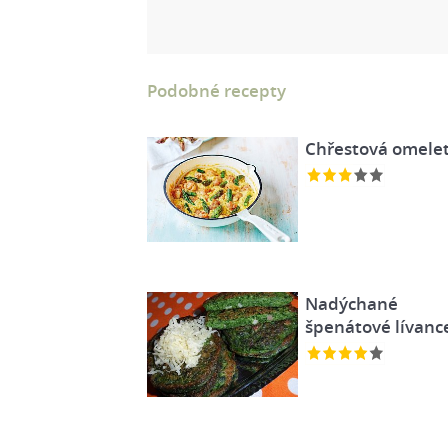
Podobné recepty
Chřestová omele
Nadýchané
špenátové lívanc