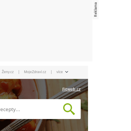
|
|
Ženy.cz
MojeZdraví.cz
více
Fitweb.cz