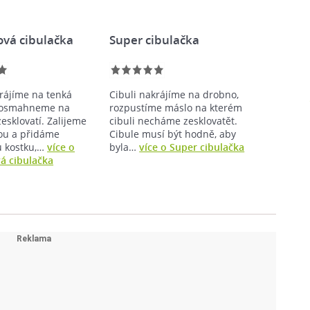
vá cibulačka
Super cibulačka
krájíme na tenká
Cibuli nakrájíme na drobno,
a osmahneme na
rozpustíme máslo na kterém
esklovatí. Zalijeme
cibuli necháme zesklovatět.
dou a přidáme
Cibule musí být hodně, aby
u kostku,…
více o
byla…
více o Super cibulačka
á cibulačka