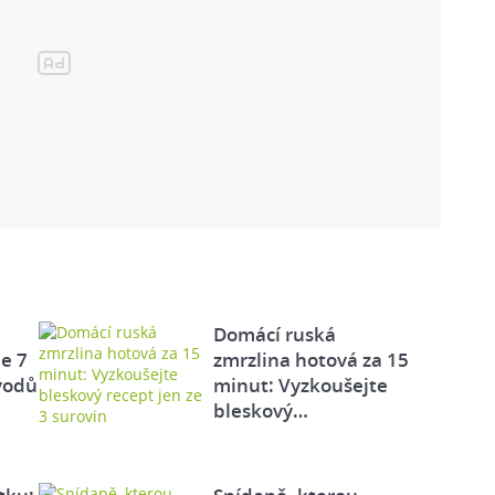
Domácí ruská
e 7
zmrzlina hotová za 15
vodů
minut: Vyzkoušejte
bleskový…