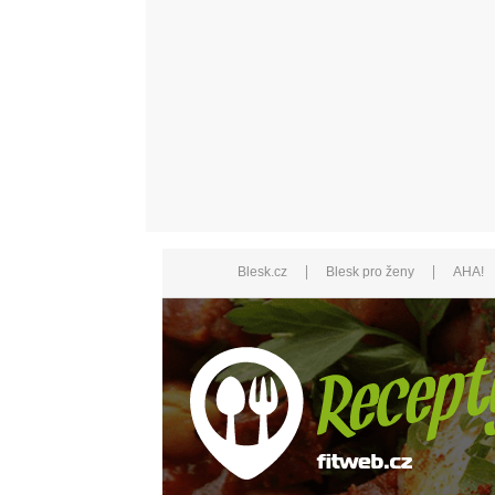
|
|
Blesk.cz
Blesk pro ženy
AHA!