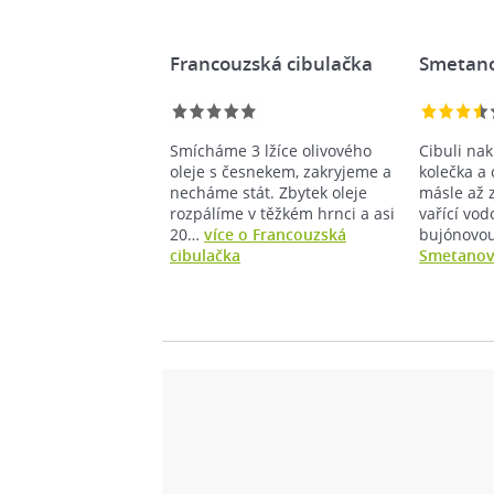
Francouzská cibulačka
Smetano
Smícháme 3 lžíce olivového
Cibuli na
oleje s česnekem, zakryjeme a
kolečka 
necháme stát. Zbytek oleje
másle až z
rozpálíme v těžkém hrnci a asi
vařící vo
20…
více o Francouzská
bujónovo
cibulačka
Smetanov