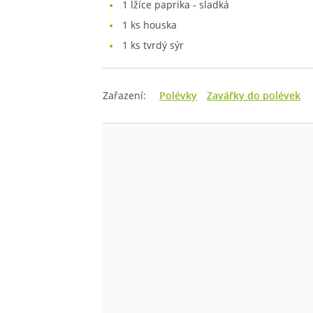
1
lžíce paprika - sladká
1
ks houska
1
ks tvrdý sýr
Zařazení:
Polévky
Zavářky do polévek