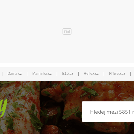
|
|
|
|
|
|
Dáma.cz
Maminka.cz
E15.cz
Reflex.cz
FITweb.cz