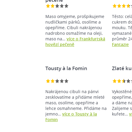
Maso omyjeme, prošpikujeme
Těsto: cel
nudličkami párků, osolíme a
cukrem do
opepříme. Cibuli nakrájenou
mouku. Tě
nadrobno osmažíme na oleji,
vymazané 
maso na…
více o Frankfurtská
průměr 
hovězí pečeně
Fantazie
Tousty à la Fomin
Zlaté ku
Nakrájenou cibuli na pánvi
Vykostěné
zesklovatíme a přidáme mleté
opepříme,
maso, osolíme, opepříme a
a dáme na
lehce osmahneme. Přidáme na
Zalijeme 
jemno…
více o Tousty à la
kuřete…
v
Fomin