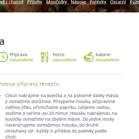
vě i chutně
Přílohy
Moučníky
Nápoje
Polévky
Ostatní
Rýž
a
Příprava:
Porce:
Kalorie:
neuvedeno
neuvedeno
neuvedeno
Postup přípravy receptu
Cibuli nakrájíme na kolečka a na polovině dávky másla
ji osmažíme dorůžova. Přisypeme mouku, připravíme
světlou jíšku, přimícháme papriku, zalijeme vodou,
osolíme a vaříme asi 20 minut. Housku nakrájenou na
kostičky osmažíme na zbylém másle. Do jedné misky
naservírujeme osmaženou housku, do druhé
strouhaný sýr. Každý si přidává do polévky podle
chuti.