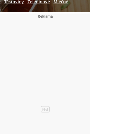
e
Těstoviny
Zeleninové
Mléčné