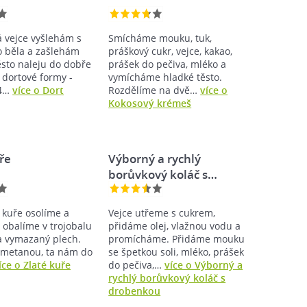
á vejce vyšlehám s
Smícháme mouku, tuk,
 běla a zašlehám
práškový cukr, vejce, kakao,
sto naleju do dobře
prášek do pečiva, mléko a
dortové formy -
vymícháme hladké těsto.
24…
více o Dort
Rozdělíme na dvě…
více o
Kokosový krémeš
ře
Výborný a rychlý
borůvkový koláč s…
 kuře osolíme a
Vejce utřeme s cukrem,
 obalíme v trojobalu
přidáme olej, vlažnou vodu a
 vymazaný plech.
promícháme. Přidáme mouku
smetanou, ta nám do
se špetkou soli, mléko, prášek
íce o Zlaté kuře
do pečiva,…
více o Výborný a
rychlý borůvkový koláč s
drobenkou