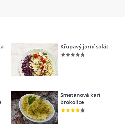
ta
Křupavý jarní salát
Smetanová kari
e
brokolice