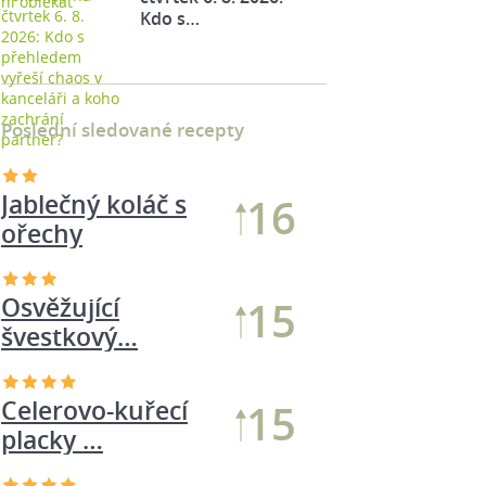
Kdo s…
Poslední sledované recepty
Jablečný koláč s
16
ořechy
Osvěžující
15
švestkový…
Celerovo-kuřecí
15
placky …