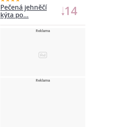
Pečená jehněčí
14
kýta po…