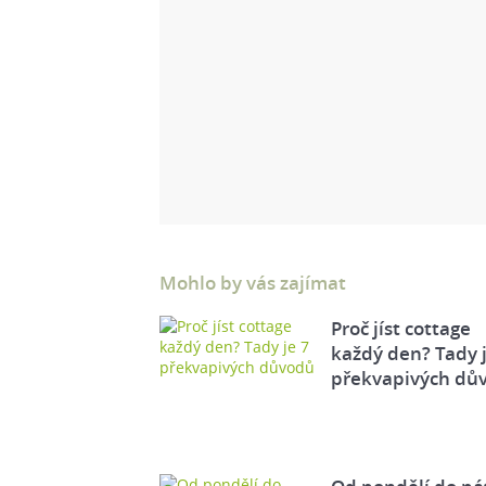
Mohlo by vás zajímat
Proč jíst cottage
každý den? Tady j
překvapivých dů