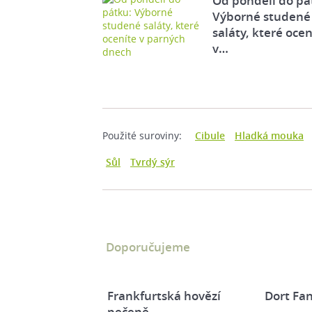
Od pondělí do pá
Výborné studené
saláty, které ocen
v…
Použité suroviny:
Cibule
Hladká mouka
Sůl
Tvrdý sýr
Doporučujeme
Frankfurtská hovězí
Dort Fan
pečeně