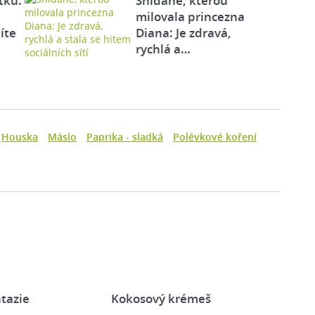
tku:
Snídaně, kterou
milovala princezna
íte
Diana: Je zdravá,
rychlá a…
Houska
Máslo
Paprika - sladká
Polévkové koření
tazie
Kokosový krémeš