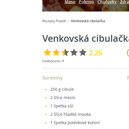
Maso
Pokrmy
Chuťovky
Zdra
Recepty Fitweb
Venkovská cibulačka
Venkovská cibulačk
2.25
hodnoceno:
4
Suroviny
250
g cibule
2
lžíce máslo
1
špetka sůl
2
lžíce hladká mouka
1
špetka polévkové koření