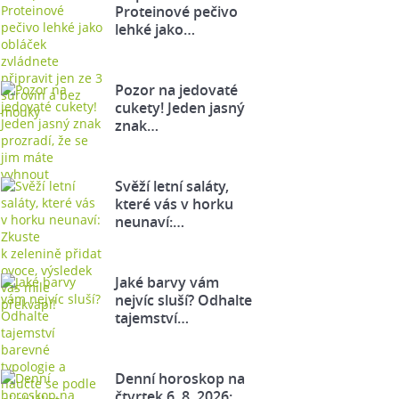
Proteinové pečivo
lehké jako…
Pozor na jedovaté
cukety! Jeden jasný
znak…
Svěží letní saláty,
které vás v horku
neunaví:…
Jaké barvy vám
nejvíc sluší? Odhalte
tajemství…
Denní horoskop na
čtvrtek 6. 8. 2026: