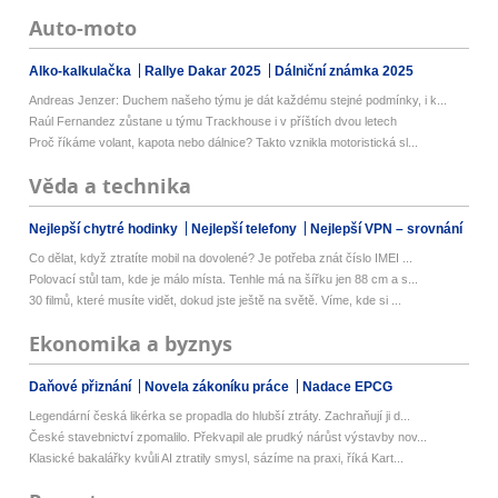
Auto-moto
Alko-kalkulačka
Rallye Dakar 2025
Dálniční známka 2025
Andreas Jenzer: Duchem našeho týmu je dát každému stejné podmínky, i k...
Raúl Fernandez zůstane u týmu Trackhouse i v příštích dvou letech
Proč říkáme volant, kapota nebo dálnice? Takto vznikla motoristická sl...
Věda a technika
Nejlepší chytré hodinky
Nejlepší telefony
Nejlepší VPN – srovnání
Co dělat, když ztratíte mobil na dovolené? Je potřeba znát číslo IMEI ...
Polovací stůl tam, kde je málo místa. Tenhle má na šířku jen 88 cm a s...
30 filmů, které musíte vidět, dokud jste ještě na světě. Víme, kde si ...
Ekonomika a byznys
Daňové přiznání
Novela zákoníku práce
Nadace EPCG
Legendární česká likérka se propadla do hlubší ztráty. Zachraňují ji d...
České stavebnictví zpomalilo. Překvapil ale prudký nárůst výstavby nov...
Klasické bakalářky kvůli AI ztratily smysl, sázíme na praxi, říká Kart...