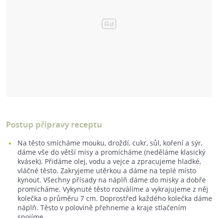
Postup přípravy receptu
Na těsto smícháme mouku, droždí, cukr, sůl, koření a sýr,
dáme vše do větší mísy a promícháme (neděláme klasický
kvásek). Přidáme olej, vodu a vejce a zpracujeme hladké,
vláčné těsto. Zakryjeme utěrkou a dáme na teplé místo
kynout. Všechny přísady na náplň dáme do misky a dobře
promícháme. Vykynuté těsto rozválíme a vykrajujeme z něj
kolečka o průměru 7 cm. Doprostřed každého kolečka dáme
náplň. Těsto v polovině přehneme a kraje stlačením
spojíme.