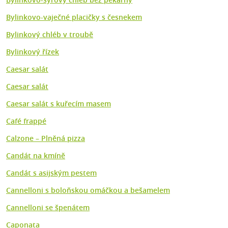
Bylinkovo-vaječné placičky s česnekem
Bylinkový chléb v troubě
Bylinkový řízek
Caesar salát
Caesar salát
Caesar salát s kuřecím masem
Café frappé
Calzone – Plněná pizza
Candát na kmíně
Candát s asijským pestem
Cannelloni s boloňskou omáčkou a bešamelem
Cannelloni se špenátem
Caponata