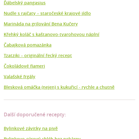
Ďábelský pangasius
Nudle s rajčaty – staročeské krajové jídlo
Marináda na grilování Bena Kučery
Křehký koláč s kaštanovo-tvarohovou náplní
Čabajková pomazánka
Tzatziki – originální řecký recept
Čokoládové flameri
Valašské frgály
Blesková omáčka (nejen) s kukuřicí - rychle a chutně
Další doporučené recepty:
Bylinkové závitky na pivě
Bylinkovo-sýrový chléb bez pekárny