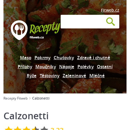
Fitweb.cz
Maso
Pokrmy
Chuťovky
Zdravě i chutně
Přílohy
Moučníky
Nápoje
Polévky
Ostatní
Rýže
Těstoviny
Zeleninové
Mléčné
Recepty Fitweb
Calzonetti
Calzonetti