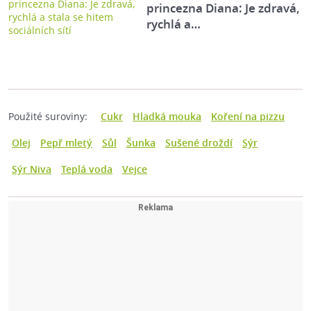
princezna Diana: Je zdravá,
rychlá a…
Použité suroviny:
Cukr
Hladká mouka
Koření na pizzu
Olej
Pepř mletý
Sůl
Šunka
Sušené droždí
Sýr
Sýr Niva
Teplá voda
Vejce