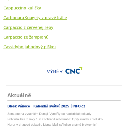
Cappuccino kuličky
Carbonara špagety z pravé Itálie
Carpaccio z červenej repy
Carpaccio ze žampionů
Cassidyho jahodový piškot
VÝBĚR
Aktuálně
Blesk Vánoce
Kalendář svátků 2025
INFO.cz
Senzace na vyschlém Dunaji: Vynořily se nacistické poklady!
Policista Aleš z linky 158 zachránil sebevraha: Opilý mladík chtěl sko...
Horor v chatové oblasti u Lipna: Muž střílel po známé brokovnicí