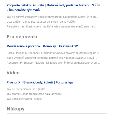
Podpořte dětskou imunitu
Babské rady proti nachlazení
S čím
vším pomůže rýmovník
Jak se zdravě zchladit v tropických vedrech: Co pomáhá a kdy už riskuj...
Úpal a úžeh: Jak je poznat a jak se z nich rychle vyléčit
Parazité v nás: Kterým se u nás líbí a kde v našem těle je můžeme nají...
Pro nejmenší
Mourissonova poradna
Komiksy
Festival ABC
Forza Horizon 6 (recenze): Oblíbené arkádové závody se přesouvají do u...
Zase vychází Minecraft, tentokrát nativně pro Nintendo Switch 2. Nová ...
Recenze hry Splatoon Raiders. Nintendo proměnilo svou multiplayerovou ...
Video
Prostor X
Branky, body, kokoti
Fortuna liga
Jak se měnil Sámer Issa (41)?
Jak Martin Nečas trénuje před další sezonou
Jak vzniklo Amazing Places?
Nákupy