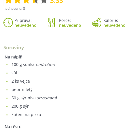
3.33
hodnoceno:
3
Příprava:
Porce:
Kalorie:
neuvedeno
neuvedeno
neuvedeno
Suroviny
Na náplň
100
g šunka
nadrobno
sůl
2
ks vejce
pepř mletý
50
g sýr niva
strouhaná
200
g sýr
koření na pizzu
Na těsto