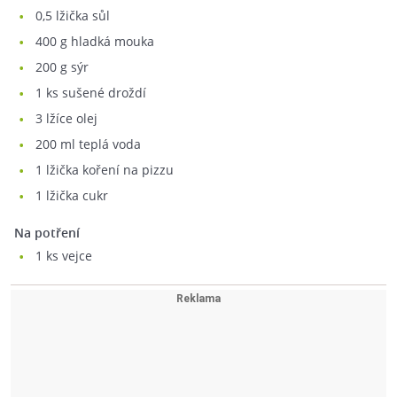
0,5
lžička sůl
400
g hladká mouka
200
g sýr
1
ks sušené droždí
3
lžíce olej
200
ml teplá voda
1
lžička koření na pizzu
1
lžička cukr
Na potření
1
ks vejce