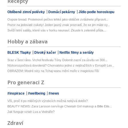
Recepty
Oblíbené zimní polévky
Domácí pekárny
Jídlo podle horoskopu
Oopsie bread: Proteinové pečivo lehké jako obláček zvládnete připravit...
Pozor na jedovaté cukety! Jeden jasný znak prozradí, že se jim máte vy...
Svěží letní saláty, které vás v horku neunaví: Zkuste k zelenině přida...
Hobby a zábava
BLESK Tlapky
Divoký kačer
Netflix filmy a seriály
Sraz v šest ráno. Vrchol festivalu Tóny Dolomit zazní za úsvitu ve 300...
Nízkorozpočtová dovolená? Chorvatsko jedno z nejdražších v Evropě! Lev...
OBRAZEM: Modré slzy na Tchaj-wanu mění moře v magickou říši
Pro generaci Z
#inspirace
#wellbeing
#news
Víš, proč ti po mléčných výrobcích možná nebývá dobře?
BEAUTY NEWS: Zara Larsson servíruje Cheetah Girl makeup a Billie Eilis...
Jak funguje vztah Lva a Vodnáře?
Zdraví