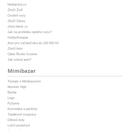
hledejceny.cz
Zboží Živě
Osobní vozy
Zboží Dáma
zbozi.blesk.cz
Jak na prohlídku ojetého vozu?
HobbyKompas
Auto pro začátečníka do 100 000 Kč
Zboží Auto
Ojetá Škoda Octavia
Jak vybrat auto?
Mimibazar
Testujte s Mimibazarem
Monster High
Barbie
Lego
Pyžama
Kosmetika a parfémy
Teplákové soupravy
Dětské boty
Ložní povlečení