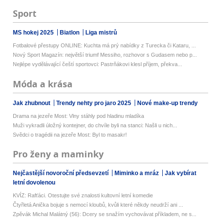
Sport
MS hokej 2025
Biatlon
Liga mistrů
Fotbalové přestupy ONLINE: Kuchta má prý nabídky z Turecka či Kataru, ...
Nový Sport Magazín: největší triumf Messiho, rozhovor s Gudasem nebo p...
Nejlépe vydělávající čeští sportovci: Pastrňákovi klesl příjem, překva...
Móda a krása
Jak zhubnout
Trendy nehty pro jaro 2025
Nové make-up trendy
Drama na jezeře Most: Vlny stáhly pod hladinu mladíka
Muži vykradli úložný kontejner, do chvíle byli na stanci: Našli u nich...
Svědci o tragédii na jezeře Most: Byl to masakr!
Pro ženy a maminky
Nejčastější novoroční předsevzetí
Miminko a mráz
Jak vybírat
letní dovolenou
KVÍZ: Rafťáci. Otestujte své znalosti kultovní letní komedie
Čtyřletá Anička bojuje s nemocí kloubů, kvůli které někdy neudrží ani ...
Zpěvák Michal Malátný (56): Dcery se snažím vychovávat příkladem, ne s...